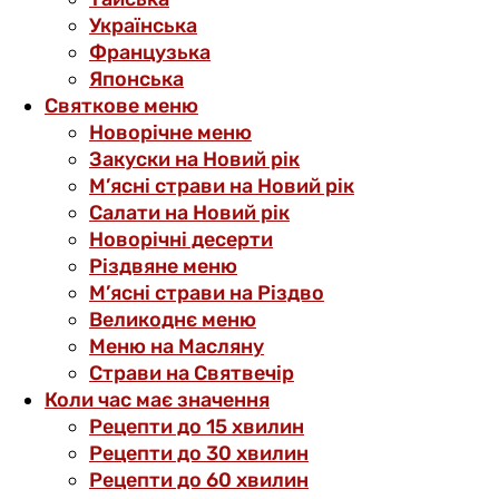
Українська
Французька
Японська
Святкове меню
Новорічне меню
Закуски на Новий рік
М’ясні страви на Новий рік
Салати на Новий рік
Новорічні десерти
Різдвяне меню
М’ясні страви на Різдво
Великоднє меню
Меню на Масляну
Страви на Святвечір
Коли час має значення
Рецепти до 15 хвилин
Рецепти до 30 хвилин
Рецепти до 60 хвилин