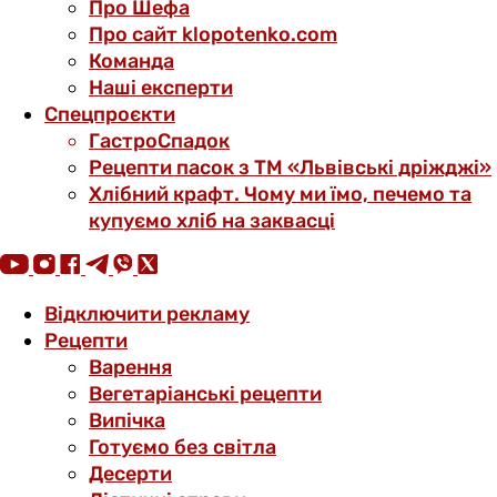
Про Шефа
Про сайт klopotenko.com
Команда
Наші експерти
Спецпроєкти
ГастроСпадок
Рецепти пасок з ТМ «Львівські дріжджі»
Хлібний крафт. Чому ми їмо, печемо та
купуємо хліб на заквасці
Відключити рекламу
Рецепти
Варення
Вегетаріанські рецепти
Випічка
Готуємо без світла
Десерти