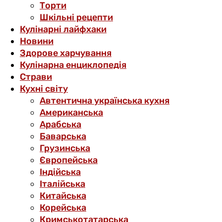
Торти
Шкільні рецепти
Кулінарні лайфхаки
Новини
Здорове харчування
Кулінарна енциклопедія
Страви
Кухні світу
Автентична українська кухня
Американська
Арабська
Баварська
Грузинська
Європейська
Індійська
Італійська
Китайська
Корейська
Кримськотатарська