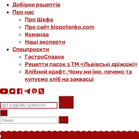
Добірки рецептів
Про нас
Про Шефа
Про сайт klopotenko.com
Команда
Наші експерти
Спецпроєкти
ГастроСпадок
Рецепти пасок з ТМ «Львівські дріжджі»
Хлібний крафт. Чому ми їмо, печемо та
купуємо хліб на заквасці
×