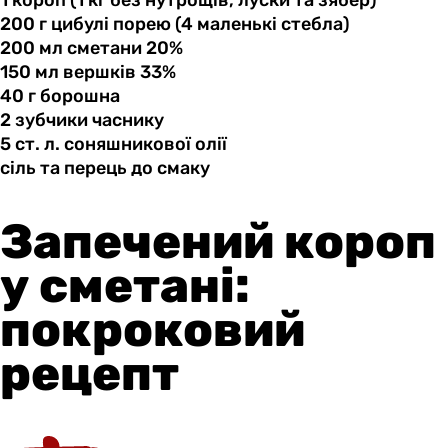
1 короп
(1
кг без нутрощів, луски та зябер)
200 г
цибулі
порею (4 маленькі стебла)
200 мл
сметани
20%
150 мл
вершків
33%
40 г
борошна
2 зубчики
часнику
5 ст.
л.
соняшникової олії
сіль та
перець
до смаку
Запечений короп
у сметані:
покроковий
рецепт