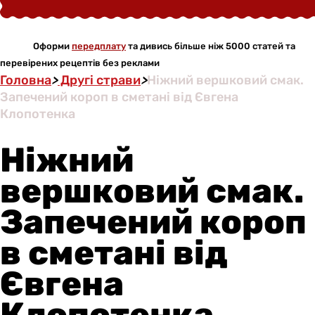
Оформи
передплату
та дивись більше ніж 5000 статей та
перевірених рецептів без реклами
Головна
>
Другі страви
>
Ніжний вершковий смак.
Запечений короп в сметані від Євгена
Клопотенка
Ніжний
вершковий смак.
Запечений короп
в сметані від
Євгена
Клопотенка