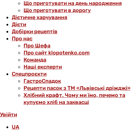
Що приготувати на день народження
Що приготувати в дорогу
Дієтичне харчування
Дієти
Добірки рецептів
Про нас
Про Шефа
Про сайт klopotenko.com
Команда
Наші експерти
Спецпроєкти
ГастроСпадок
Рецепти пасок з ТМ «Львівські дріжджі»
Хлібний крафт. Чому ми їмо, печемо та
купуємо хліб на заквасці
Увійти
UA