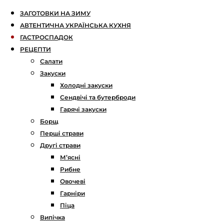
ЗАГОТОВКИ НА ЗИМУ
АВТЕНТИЧНА УКРАЇНСЬКА КУХНЯ
ГАСТРОСПАДОК
РЕЦЕПТИ
Салати
Закуски
Холодні закуски
Сендвічі та бутерброди
Гарячі закуски
Борщ
Перші страви
Другі страви
М’ясні
Рибне
Овочеві
Гарніри
Піца
Випічка