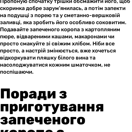
Пропоную спочатку трішки обсмажити його, щоб
скоринка добре зарум’янилась, а потім запекти
на подушці з порею та у сметанно-вершковій
заливці, яка зробить його особливо соковитим.
Подавайте запеченого коропа з картопляним
пюре, відвареними кашами, макаронами чи
просто смакуйте зі свіжим хлібом. Ніби все
просто, а настрій змінюється, вже хочеться
відкоркувати пляшку білого вина та
насолоджуватися кожним шматочком, не
поспішаючи.
Поради з
приготування
запеченого