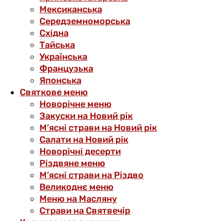
Мексиканська
Середземноморська
Східна
Тайська
Українська
Французька
Японська
Святкове меню
Новорічне меню
Закуски на Новий рік
М’ясні страви на Новий рік
Салати на Новий рік
Новорічні десерти
Різдвяне меню
М’ясні страви на Різдво
Великоднє меню
Меню на Масляну
Страви на Святвечір