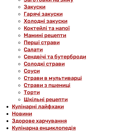
Закуски
Гарячі закуски
Холодні закуски
Коктейлі та напої
Мамині рецепти
Перші страви
Салати
Сендвічі та бутерброди
Солодкі страви
Соуси
Страви в мультиварці
Страви з пшениці
Торти
Шкільні рецепти
Кулінарні лайфхаки
Новини
Здорове харчування
Кулінарна енциклопедія