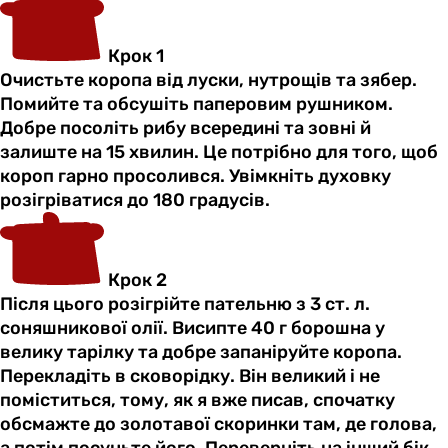
Крок 1
Очистьте коропа від луски, нутрощів та зябер.
Помийте та обсушіть паперовим рушником.
Добре посоліть рибу всередині та зовні й
залиште на 15 хвилин. Це потрібно для того, щоб
короп гарно просолився. Увімкніть духовку
розігріватися до 180 градусів.
Крок 2
Після цього розігрійте пательню з 3 ст. л.
соняшникової олії. Висипте 40 г борошна у
велику тарілку та добре запаніруйте коропа.
Перекладіть в сковорідку. Він великий і не
поміститься, тому, як я вже писав, спочатку
обсмажте до золотавої скоринки там, де голова,
а потім посуньте його. Переверніть на інший бік