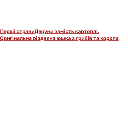
Перші страви
Деруни замість картоплі.
Оригінальна різдвяна юшка з грибів та коропа