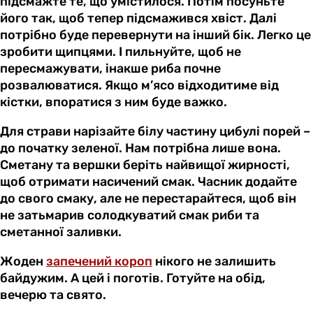
підсмажте те, що умістилося. Потім посуньте
його так, щоб тепер підсмажився хвіст. Далі
потрібно буде перевернути на інший бік. Легко це
зробити щипцями. І пильнуйте, щоб не
пересмажувати, інакше риба почне
розвалюватися. Якщо м’ясо відходитиме від
кістки, впоратися з ним буде важко.
Для страви нарізайте білу частину цибулі порей –
до початку зеленої. Нам потрібна лише вона.
Сметану та вершки беріть найвищої жирності,
щоб отримати насичений смак. Часник додайте
до свого смаку, але не перестарайтеся, щоб він
не затьмарив солодкуватий смак риби та
сметанної заливки.
Жоден
запечений короп
нікого не залишить
байдужим. А цей і поготів. Готуйте на обід,
вечерю та свято.