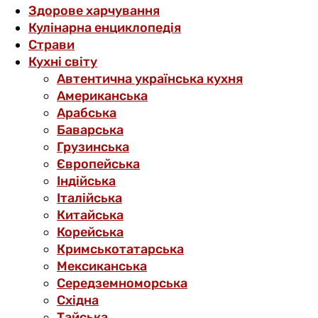
Здорове харчування
Кулінарна енциклопедія
Страви
Кухні світу
Автентична українська кухня
Американська
Арабська
Баварська
Грузинська
Європейська
Індійська
Італійська
Китайська
Корейська
Кримськотатарська
Мексиканська
Середземноморська
Східна
Тайська