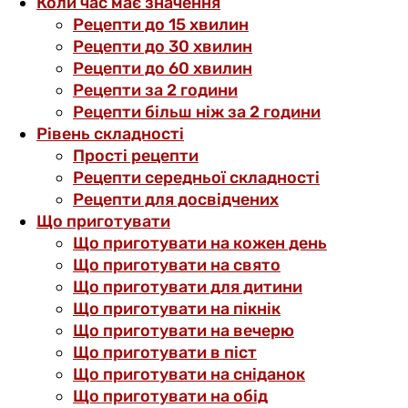
Коли час має значення
Рецепти до 15 хвилин
Рецепти до 30 хвилин
Рецепти до 60 хвилин
Рецепти за 2 години
Рецепти більш ніж за 2 години
Рівень складності
Прості рецепти
Рецепти середньої складності
Рецепти для досвідчених
Що приготувати
Що приготувати на кожен день
Що приготувати на свято
Що приготувати для дитини
Що приготувати на пікнік
Що приготувати на вечерю
Що приготувати в піст
Що приготувати на сніданок
Що приготувати на обід