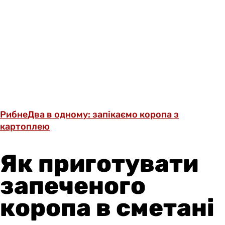
Рибне
Два в одному: запікаємо коропа з
картоплею
Як приготувати
запеченого
коропа в сметані