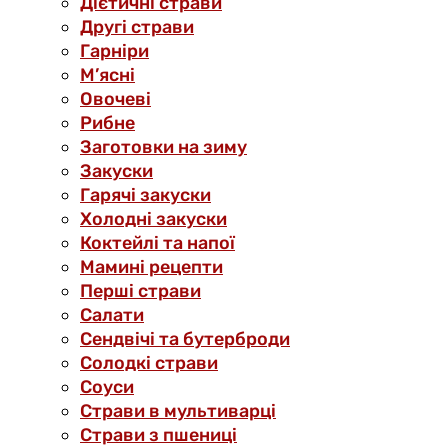
Дієтичні страви
Другі страви
Гарніри
М’ясні
Овочеві
Рибне
Заготовки на зиму
Закуски
Гарячі закуски
Холодні закуски
Коктейлі та напої
Мамині рецепти
Перші страви
Салати
Сендвічі та бутерброди
Солодкі страви
Соуси
Страви в мультиварці
Страви з пшениці