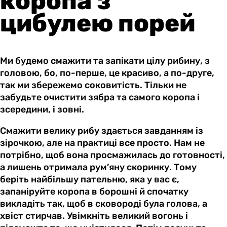
коропа з
цибулею порей
Ми будемо смажити та запікати цілу рибину, з
головою, бо, по-перше, це красиво, а по-друге,
так ми збережемо соковитість. Тільки не
забудьте очистити зябра та самого коропа і
зсередини, і зовні.
Смажити велику рибу здається завданням із
зірочкою, але на практиці все просто. Нам не
потрібно, щоб вона просмажилась до готовності,
а лишень отримала рум’яну скоринку. Тому
беріть найбільшу пательню, яка у вас є,
запаніруйте коропа в борошні й спочатку
викладіть так, щоб в сковороді була голова, а
хвіст стирчав. Увімкніть великий вогонь і