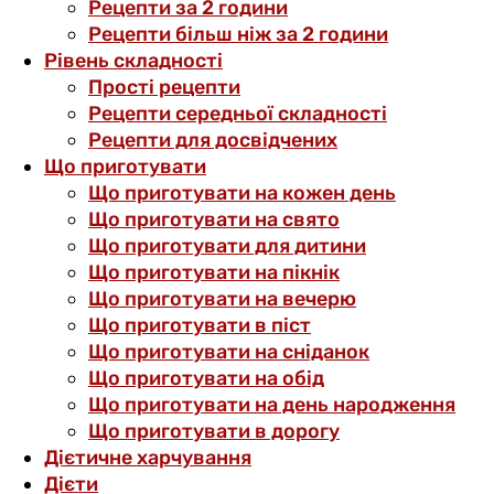
Рецепти за 2 години
Рецепти більш ніж за 2 години
Рівень складності
Прості рецепти
Рецепти середньої складності
Рецепти для досвідчених
Що приготувати
Що приготувати на кожен день
Що приготувати на свято
Що приготувати для дитини
Що приготувати на пікнік
Що приготувати на вечерю
Що приготувати в піст
Що приготувати на сніданок
Що приготувати на обід
Що приготувати на день народження
Що приготувати в дорогу
Дієтичне харчування
Дієти