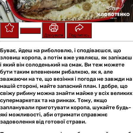
Зберегти
Оцінити
Друкувати
Поділитись
Буває, йдеш на риболовлю, і сподіваєшся, що
зловиш коропа, а потім вже уявляєш, як запікаєш
і який він солоденький на смак. Ви теж можете
бути таким впевненим рибалкою, як я, але
зважаючи на те, що везіння і погода не завжди на
нашій стороні, майте запасний план. І добре, що
свіжу рибину можна знайти майже у всіх великих
супермаркетах та на ринках. Тому, якщо
запланували приготувати коропа, шукайте будь-
які можливості, аби отримати справжнє
задоволення від готової страви.