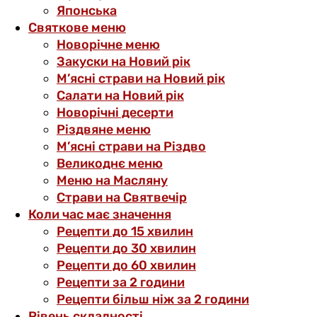
Японська
Святкове меню
Новорічне меню
Закуски на Новий рік
М’ясні страви на Новий рік
Салати на Новий рік
Новорічні десерти
Різдвяне меню
М’ясні страви на Різдво
Великоднє меню
Меню на Масляну
Страви на Святвечір
Коли час має значення
Рецепти до 15 хвилин
Рецепти до 30 хвилин
Рецепти до 60 хвилин
Рецепти за 2 години
Рецепти більш ніж за 2 години
Рівень складності