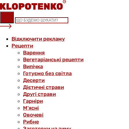
Skip
to
content
Відключити рекламу
Рецепти
Варення
Вегетаріанські рецепти
Випічка
Готуємо без світла
Десерти
Дієтичні страви
Другі страви
Гарніри
М’ясні
Овочеві
Рибне
Заготовки на зиму