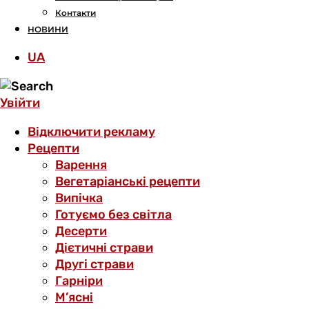
Контакти
НОВИНИ
UA
Увійти
Відключити рекламу
Рецепти
Варення
Вегетаріанські рецепти
Випічка
Готуємо без світла
Десерти
Дієтичні страви
Другі страви
Гарніри
М’ясні