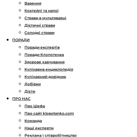
Варення
Коктейлі та напої
Страви в мультиварці
Дієтичні страви
Солодкі страви
ПОРАДИ
Поради експертів
Поради Клопотенка
Здорове харчування
Кулінарна енциклопедія
Кулінарний довідник
Добірки
Дієти
ПРО НАС
Про Шефа
Про сайт klopotenko.com
Команда
Наші експерти
Реклама і співробітництво