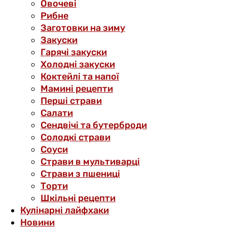
Овочеві
Рибне
Заготовки на зиму
Закуски
Гарячі закуски
Холодні закуски
Коктейлі та напої
Мамині рецепти
Перші страви
Салати
Сендвічі та бутерброди
Солодкі страви
Соуси
Страви в мультиварці
Страви з пшениці
Торти
Шкільні рецепти
Кулінарні лайфхаки
Новини