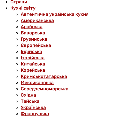
Страви
Кухні світу
Автентична українська кухня
Американська
Арабська
Баварська
Грузинська
Європейська
Індійська
Італійська
Китайська
Корейська
Кримськотатарська
Мексиканська
Середземноморська
Східна
Тайська
Українська
Французька