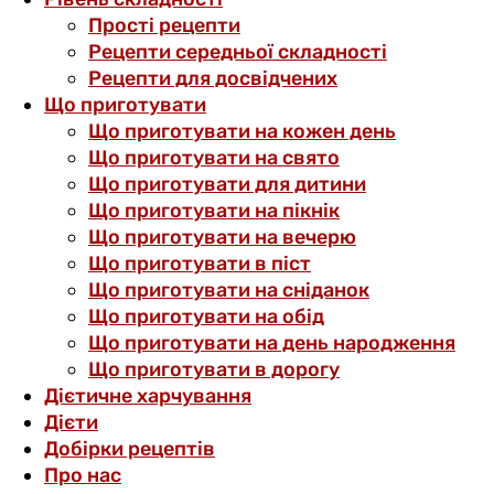
Прості рецепти
Рецепти середньої складності
Рецепти для досвідчених
Що приготувати
Що приготувати на кожен день
Що приготувати на свято
Що приготувати для дитини
Що приготувати на пікнік
Що приготувати на вечерю
Що приготувати в піст
Що приготувати на сніданок
Що приготувати на обід
Що приготувати на день народження
Що приготувати в дорогу
Дієтичне харчування
Дієти
Добірки рецептів
Про нас