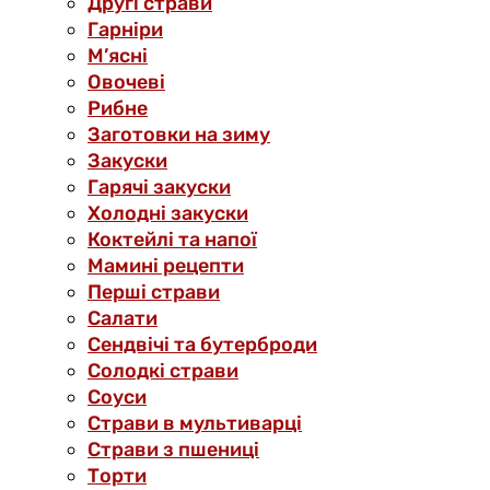
Другі страви
Гарніри
М’ясні
Овочеві
Рибне
Заготовки на зиму
Закуски
Гарячі закуски
Холодні закуски
Коктейлі та напої
Мамині рецепти
Перші страви
Салати
Сендвічі та бутерброди
Солодкі страви
Соуси
Страви в мультиварці
Страви з пшениці
Торти