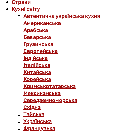
Страви
Кухні світу
Автентична українська кухня
Американська
Арабська
Баварська
Грузинська
Європейська
Індійська
Італійська
Китайська
Корейська
Кримськотатарська
Мексиканська
Середземноморська
Східна
Тайська
Українська
Французька