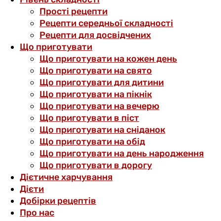
Прості рецепти
Рецепти середньої складності
Рецепти для досвідчених
Що приготувати
Що приготувати на кожен день
Що приготувати на свято
Що приготувати для дитини
Що приготувати на пікнік
Що приготувати на вечерю
Що приготувати в піст
Що приготувати на сніданок
Що приготувати на обід
Що приготувати на день народження
Що приготувати в дорогу
Дієтичне харчування
Дієти
Добірки рецептів
Про нас