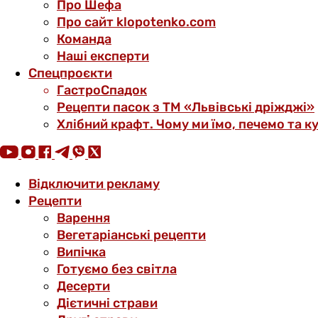
Про Шефа
Про сайт klopotenko.com
Команда
Наші експерти
Спецпроєкти
ГастроСпадок
Рецепти пасок з ТМ «Львівські дріжджі»
Хлібний крафт. Чому ми їмо, печемо та к
Відключити рекламу
Рецепти
Варення
Вегетаріанські рецепти
Випічка
Готуємо без світла
Десерти
Дієтичні страви