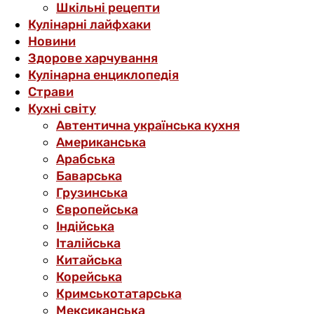
Шкільні рецепти
Кулінарні лайфхаки
Новини
Здорове харчування
Кулінарна енциклопедія
Страви
Кухні світу
Автентична українська кухня
Американська
Арабська
Баварська
Грузинська
Європейська
Індійська
Італійська
Китайська
Корейська
Кримськотатарська
Мексиканська