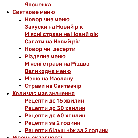
Японська
Святкове меню
Новорічне меню
Закуски на Новий рік
М’ясні страви на Новий рік
Салати на Новий рік
Новорічні десерти
Різдвяне меню
М’ясні страви на Різдво
Великоднє меню
Меню на Масляну
Страви на Святвечір
Коли час має значення
Рецепти до 15 хвилин
Рецепти до 30 хвилин
Рецепти до 60 хвилин
Рецепти за 2 години
Рецепти більш ніж за 2 години
Рівень складності