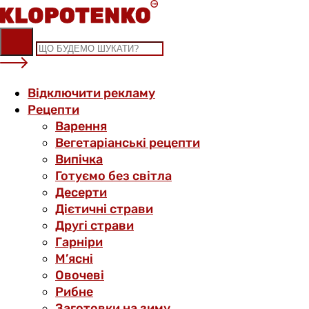
Skip
to
content
Відключити рекламу
Рецепти
Варення
Вегетаріанські рецепти
Випічка
Готуємо без світла
Десерти
Дієтичні страви
Другі страви
Гарніри
М’ясні
Овочеві
Рибне
Заготовки на зиму