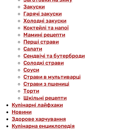
Закуски
Гарячі закуски
Холодні закуски
Коктейлі та напої
Мамині рецепти
Перші страви
Салати
Сендвічі та бутерброди
Солодкі страви
Соуси
Страви в мультиварці
Страви з пшениці
Торти
Шкільні рецепти
Кулінарні лайфхаки
Новини
Здорове харчування
Кулінарна енциклопедія