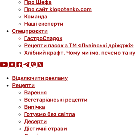
Про Шефа
Про сайт klopotenko.com
Команда
Наші експерти
Спецпроєкти
ГастроСпадок
Рецепти пасок з ТМ «Львівські дріжджі»
Хлібний крафт. Чому ми їмо, печемо та к
Відключити рекламу
Рецепти
Варення
Вегетаріанські рецепти
Випічка
Готуємо без світла
Десерти
Дієтичні страви