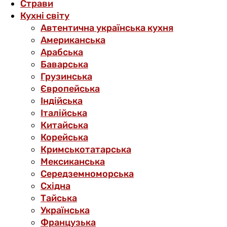
Страви
Кухні світу
Автентична українська кухня
Американська
Арабська
Баварська
Грузинська
Європейська
Індійська
Італійська
Китайська
Корейська
Кримськотатарська
Мексиканська
Середземноморська
Східна
Тайська
Українська
Французька