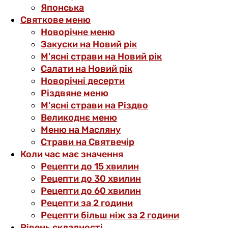
Японська
Святкове меню
Новорічне меню
Закуски на Новий рік
М’ясні страви на Новий рік
Салати на Новий рік
Новорічні десерти
Різдвяне меню
М’ясні страви на Різдво
Великоднє меню
Меню на Масляну
Страви на Святвечір
Коли час має значення
Рецепти до 15 хвилин
Рецепти до 30 хвилин
Рецепти до 60 хвилин
Рецепти за 2 години
Рецепти більш ніж за 2 години
Рівень складності