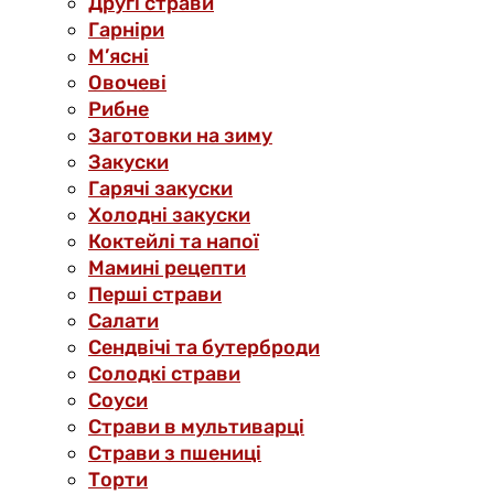
Другі страви
Гарніри
М’ясні
Овочеві
Рибне
Заготовки на зиму
Закуски
Гарячі закуски
Холодні закуски
Коктейлі та напої
Мамині рецепти
Перші страви
Салати
Сендвічі та бутерброди
Солодкі страви
Соуси
Страви в мультиварці
Страви з пшениці
Торти