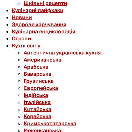
Шкільні рецепти
Кулінарні лайфхаки
Новини
Здорове харчування
Кулінарна енциклопедія
Страви
Кухні світу
Автентична українська кухня
Американська
Арабська
Баварська
Грузинська
Європейська
Індійська
Італійська
Китайська
Корейська
Кримськотатарська
Мексиканська