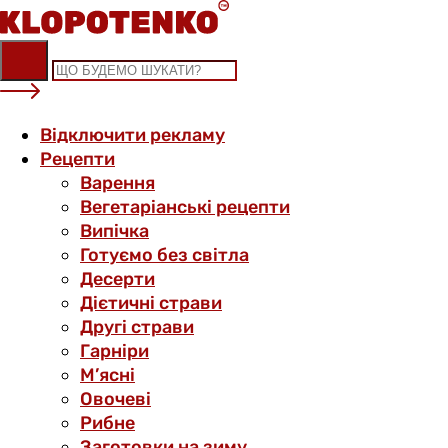
Skip
to
content
Відключити рекламу
Рецепти
Варення
Вегетаріанські рецепти
Випічка
Готуємо без світла
Десерти
Дієтичні страви
Другі страви
Гарніри
М’ясні
Овочеві
Рибне
Заготовки на зиму