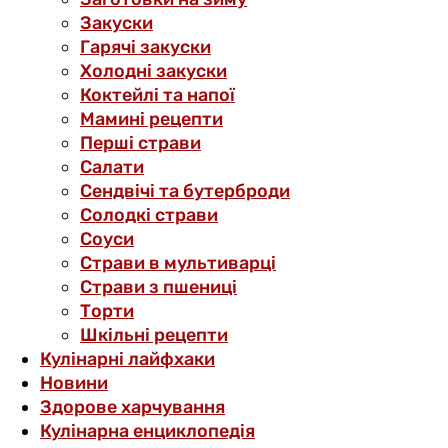
Закуски
Гарячі закуски
Холодні закуски
Коктейлі та напої
Мамині рецепти
Перші страви
Салати
Сендвічі та бутерброди
Солодкі страви
Соуси
Страви в мультиварці
Страви з пшениці
Торти
Шкільні рецепти
Кулінарні лайфхаки
Новини
Здорове харчування
Кулінарна енциклопедія