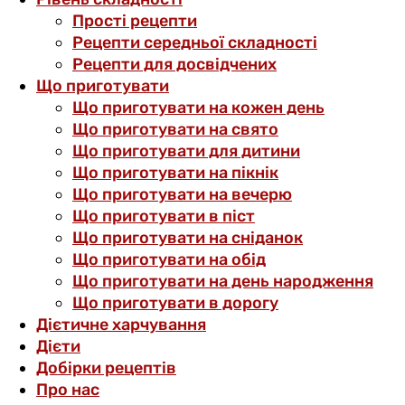
Прості рецепти
Рецепти середньої складності
Рецепти для досвідчених
Що приготувати
Що приготувати на кожен день
Що приготувати на свято
Що приготувати для дитини
Що приготувати на пікнік
Що приготувати на вечерю
Що приготувати в піст
Що приготувати на сніданок
Що приготувати на обід
Що приготувати на день народження
Що приготувати в дорогу
Дієтичне харчування
Дієти
Добірки рецептів
Про нас