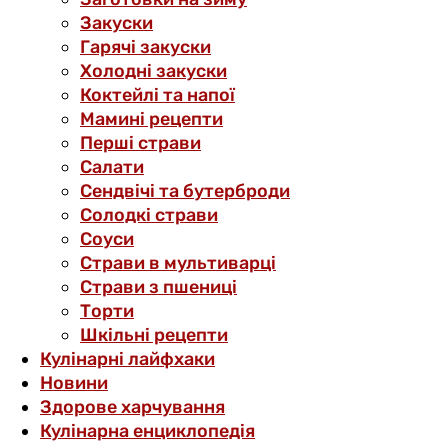
Закуски
Гарячі закуски
Холодні закуски
Коктейлі та напої
Мамині рецепти
Перші страви
Салати
Сендвічі та бутерброди
Солодкі страви
Соуси
Страви в мультиварці
Страви з пшениці
Торти
Шкільні рецепти
Кулінарні лайфхаки
Новини
Здорове харчування
Кулінарна енциклопедія