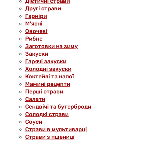
Дієтичні страви
Другі страви
Гарніри
М’ясні
Овочеві
Рибне
Заготовки на зиму
Закуски
Гарячі закуски
Холодні закуски
Коктейлі та напої
Мамині рецепти
Перші страви
Салати
Сендвічі та бутерброди
Солодкі страви
Соуси
Страви в мультиварці
Страви з пшениці