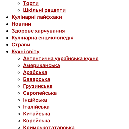
Торти
Шкільні рецепти
Кулінарні лайфхаки
Новини
Здорове харчування
Кулінарна енциклопедія
Страви
Кухні світу
Автентична українська кухня
Американська
Арабська
Баварська
Грузинська
Європейська
Індійська
Італійська
Китайська
Корейська
Кримськотатарська