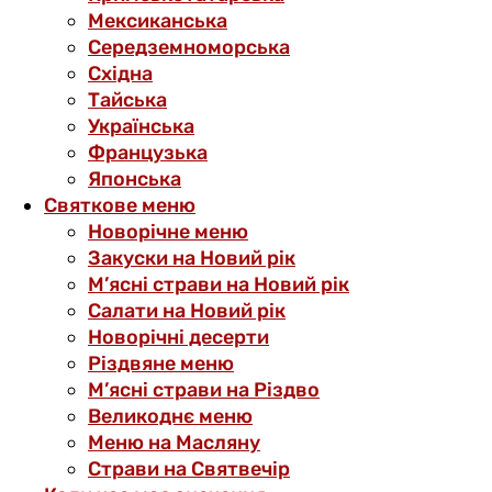
Мексиканська
Середземноморська
Східна
Тайська
Українська
Французька
Японська
Святкове меню
Новорічне меню
Закуски на Новий рік
М’ясні страви на Новий рік
Салати на Новий рік
Новорічні десерти
Різдвяне меню
М’ясні страви на Різдво
Великоднє меню
Меню на Масляну
Страви на Святвечір