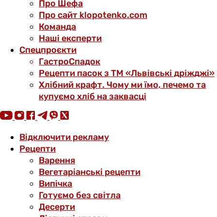
Про Шефа
Про сайт klopotenko.com
Команда
Наші експерти
Спецпроєкти
ГастроСпадок
Рецепти пасок з ТМ «Львівські дріжджі»
Хлібний крафт. Чому ми їмо, печемо та
купуємо хліб на заквасці
Відключити рекламу
Рецепти
Варення
Вегетаріанські рецепти
Випічка
Готуємо без світла
Десерти