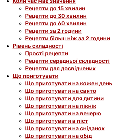
Коли час має значення
Рецепти до 15 хвилин
Рецепти до 30 хвилин
Рецепти до 60 хвилин
Рецепти за 2 години
Рецепти більш ніж за 2 години
Рівень складності
Прості рецепти
Рецепти середньої складності
Рецепти для досвідчених
Що приготувати
Що приготувати на кожен день
Що приготувати на свято
Що приготувати для дитини
Що приготувати на пікнік
Що приготувати на вечерю
Що приготувати в піст
Що приготувати на сніданок
Що приготувати на обід