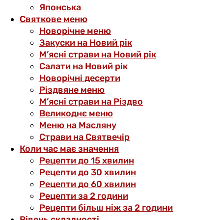
Японська
Святкове меню
Новорічне меню
Закуски на Новий рік
М’ясні страви на Новий рік
Салати на Новий рік
Новорічні десерти
Різдвяне меню
М’ясні страви на Різдво
Великоднє меню
Меню на Масляну
Страви на Святвечір
Коли час має значення
Рецепти до 15 хвилин
Рецепти до 30 хвилин
Рецепти до 60 хвилин
Рецепти за 2 години
Рецепти більш ніж за 2 години
Рівень складності