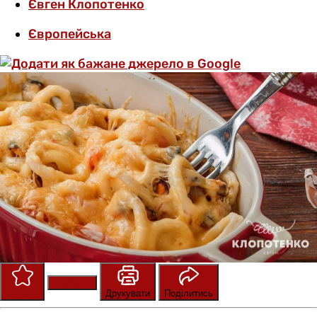
Євген Клопотенко
Європейська
Зберегти
Оцінити
Друкувати
Поділитись