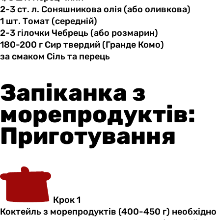
2-3 ст.
л.
Соняшникова олія (або оливкова)
1 шт.
Томат
(середній)
2-3 гілочки
Чебрець
(або розмарин)
180-200 г
Сир
твердий (Гранде Комо)
за смаком
Сіль
та перець
Запіканка з
морепродуктів:
Приготування
Крок 1
Коктейль з морепродуктів (400-450 г) необхідно