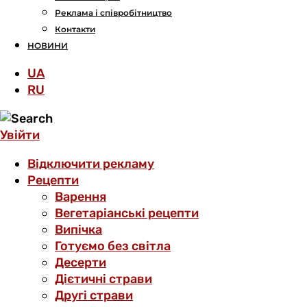
Реклама і співробітництво
Контакти
НОВИНИ
UA
RU
Увійти
Відключити рекламу
Рецепти
Варення
Вегетаріанські рецепти
Випічка
Готуємо без світла
Десерти
Дієтичні страви
Другі страви