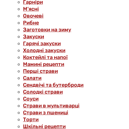
Гарніри
М’ясні
Овочеві
Рибне
Заготовки на зиму
Закуски
Гарячі закуски
Холодні закуски
Коктейлі та напої
Мамині рецепти
Перші страви
Салати
Сендвічі та бутерброди
Солодкі страви
Соуси
Страви в мультиварці
Страви з пшениці
Торти
Шкільні рецепти