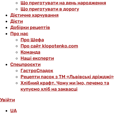
Що приготувати на день народження
Що приготувати в дорогу
Дієтичне харчування
Дієти
Добірки рецептів
Про нас
Про Шефа
Про сайт klopotenko.com
Команда
Наші експерти
Спецпроєкти
ГастроСпадок
Рецепти пасок з ТМ «Львівські дріжджі»
Хлібний крафт. Чому ми їмо, печемо та
купуємо хліб на заквасці
Увійти
UA