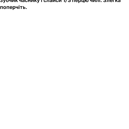
зубчик часнику і слайси 1/3 перцю чилі. Злегка
поперчіть.