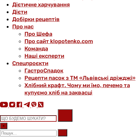
Дієтичне харчування
Дієти
Добірки рецептів
Про нас
Про Шефа
Про сайт klopotenko.com
Команда
Наші експерти
Спецпроєкти
ГастроСпадок
Рецепти пасок з ТМ «Львівські дріжджі»
Хлібний крафт. Чому ми їмо, печемо та
купуємо хліб на заквасці
×