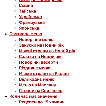
Східна
Тайська
Українська
Французька
Японська
Святкове меню
Новорічне меню
Закуски на Новий рік
М’ясні страви на Новий рік
Салати на Новий рік
Новорічні десерти
Різдвяне меню
М’ясні страви на Різдво
Великоднє меню
Меню на Масляну
Страви на Святвечір
Коли час має значення
Рецепти до 15 хвилин