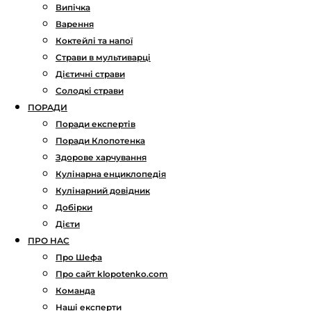
Випічка
Варення
Коктейлі та напої
Страви в мультиварці
Дієтичні страви
Солодкі страви
ПОРАДИ
Поради експертів
Поради Клопотенка
Здорове харчування
Кулінарна енциклопедія
Кулінарний довідник
Добірки
Дієти
ПРО НАС
Про Шефа
Про сайт klopotenko.com
Команда
Наші експерти