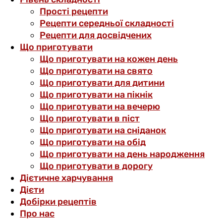
Прості рецепти
Рецепти середньої складності
Рецепти для досвідчених
Що приготувати
Що приготувати на кожен день
Що приготувати на свято
Що приготувати для дитини
Що приготувати на пікнік
Що приготувати на вечерю
Що приготувати в піст
Що приготувати на сніданок
Що приготувати на обід
Що приготувати на день народження
Що приготувати в дорогу
Дієтичне харчування
Дієти
Добірки рецептів
Про нас