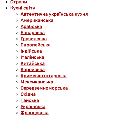
Страви
Кухні світу
Автентична українська кухня
Американська
Арабська
Баварська
Грузинська
Європейська
Індійська
Італійська
Китайська
Корейська
Кримськотатарська
Мексиканська
Середземноморська
Східна
Тайська
Українська
Французька