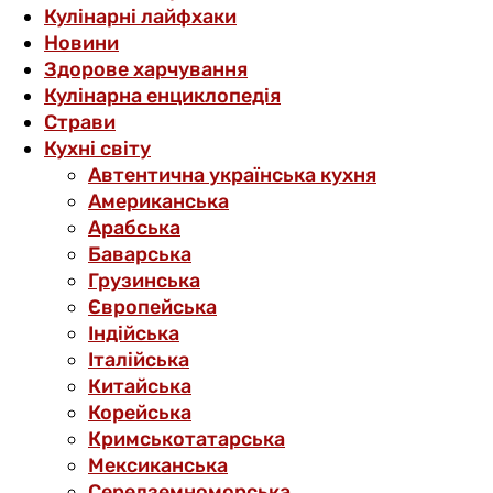
Кулінарні лайфхаки
Новини
Здорове харчування
Кулінарна енциклопедія
Страви
Кухні світу
Автентична українська кухня
Американська
Арабська
Баварська
Грузинська
Європейська
Індійська
Італійська
Китайська
Корейська
Кримськотатарська
Мексиканська
Середземноморська