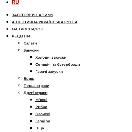
RU
ЗАГОТОВКИ НА ЗИМУ
АВТЕНТИЧНА УКРАЇНСЬКА КУХНЯ
ГАСТРОСПАДОК
РЕЦЕПТИ
Салати
Закуски
Холодні закуски
Сендвічі та бутерброди
Гарячі закуски
Борщ
Перші страви
Другі страви
М’ясні
Рибне
Овочеві
Гарніри
Піца