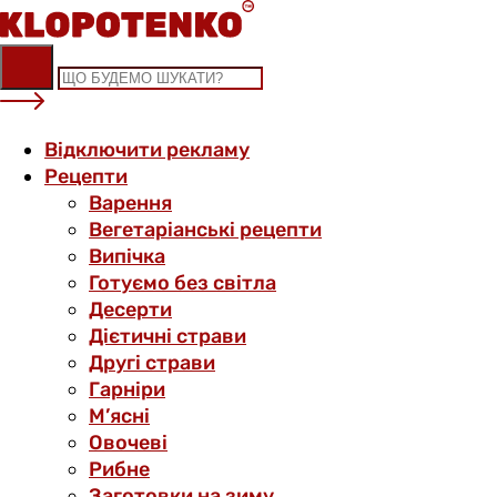
Skip
to
content
Відключити рекламу
Рецепти
Варення
Вегетаріанські рецепти
Випічка
Готуємо без світла
Десерти
Дієтичні страви
Другі страви
Гарніри
М’ясні
Овочеві
Рибне
Заготовки на зиму