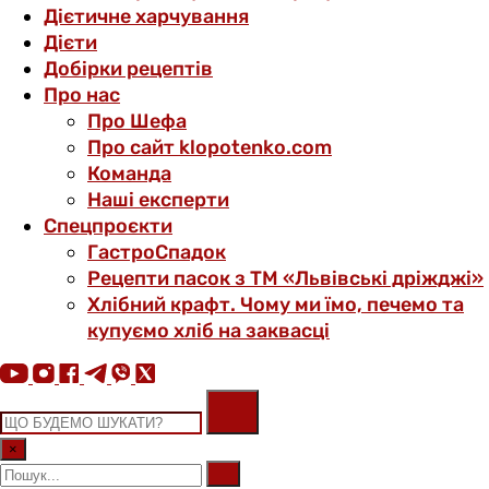
Дієтичне харчування
Дієти
Добірки рецептів
Про нас
Про Шефа
Про сайт klopotenko.com
Команда
Наші експерти
Спецпроєкти
ГастроСпадок
Рецепти пасок з ТМ «Львівські дріжджі»
Хлібний крафт. Чому ми їмо, печемо та
купуємо хліб на заквасці
×