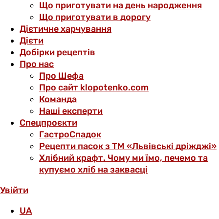
Що приготувати на день народження
Що приготувати в дорогу
Дієтичне харчування
Дієти
Добірки рецептів
Про нас
Про Шефа
Про сайт klopotenko.com
Команда
Наші експерти
Спецпроєкти
ГастроСпадок
Рецепти пасок з ТМ «Львівські дріжджі»
Хлібний крафт. Чому ми їмо, печемо та
купуємо хліб на заквасці
Увійти
UA