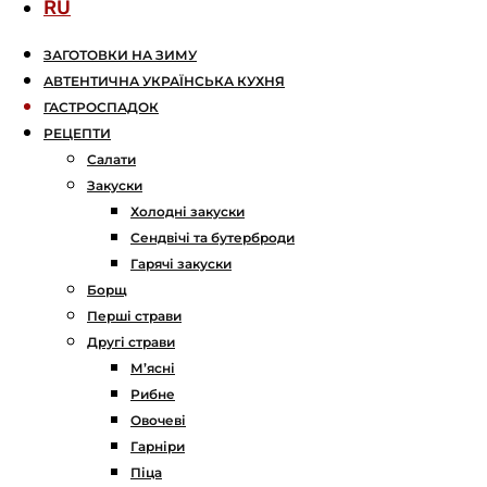
RU
ЗАГОТОВКИ НА ЗИМУ
АВТЕНТИЧНА УКРАЇНСЬКА КУХНЯ
ГАСТРОСПАДОК
РЕЦЕПТИ
Салати
Закуски
Холодні закуски
Сендвічі та бутерброди
Гарячі закуски
Борщ
Перші страви
Другі страви
М’ясні
Рибне
Овочеві
Гарніри
Піца