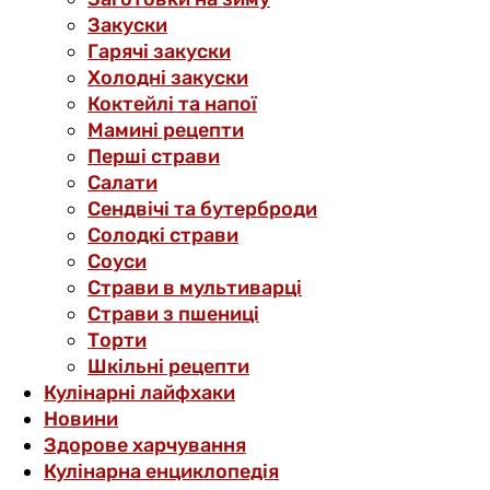
Закуски
Гарячі закуски
Холодні закуски
Коктейлі та напої
Мамині рецепти
Перші страви
Салати
Сендвічі та бутерброди
Солодкі страви
Соуси
Страви в мультиварці
Страви з пшениці
Торти
Шкільні рецепти
Кулінарні лайфхаки
Новини
Здорове харчування
Кулінарна енциклопедія