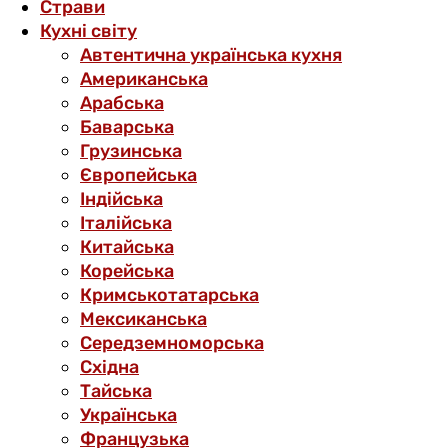
Страви
Кухні світу
Автентична українська кухня
Американська
Арабська
Баварська
Грузинська
Європейська
Індійська
Італійська
Китайська
Корейська
Кримськотатарська
Мексиканська
Середземноморська
Східна
Тайська
Українська
Французька