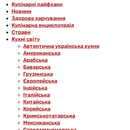
Кулінарні лайфхаки
Новини
Здорове харчування
Кулінарна енциклопедія
Страви
Кухні світу
Автентична українська кухня
Американська
Арабська
Баварська
Грузинська
Європейська
Індійська
Італійська
Китайська
Корейська
Кримськотатарська
Мексиканська
Середземноморська