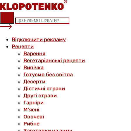
Skip
to
content
Відключити рекламу
Рецепти
Варення
Вегетаріанські рецепти
Випічка
Готуємо без світла
Десерти
Дієтичні страви
Другі страви
Гарніри
М’ясні
Овочеві
Рибне
Заготовки на зиму