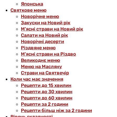
Японська
Святкове меню
Новорічне меню
Закуски на Новий рік
М’ясні страви на Новий рік
Салати на Новий рік
Новорічні десерти
Різдвяне меню
М’ясні страви на Різдво
Великоднє меню
Меню на Масляну
Страви на Святвечір
Коли час має значення
Рецепти до 15 хвилин
Рецепти до 30 хвилин
Рецепти до 60 хвилин
Рецепти за 2 години
Рецепти більш ніж за 2 години
Рівень складності