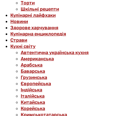
Торти
Шкільні рецепти
Кулінарні лайфхаки
Новини
Здорове харчування
Кулінарна енциклопедія
Страви
Кухні світу
Автентична українська кухня
Американська
Арабська
Баварська
Грузинська
Європейська
Індійська
Італійська
Китайська
Корейська
Кримськотатарська