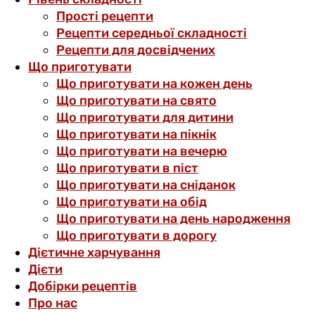
Прості рецепти
Рецепти середньої складності
Рецепти для досвідчених
Що приготувати
Що приготувати на кожен день
Що приготувати на свято
Що приготувати для дитини
Що приготувати на пікнік
Що приготувати на вечерю
Що приготувати в піст
Що приготувати на сніданок
Що приготувати на обід
Що приготувати на день народження
Що приготувати в дорогу
Дієтичне харчування
Дієти
Добірки рецептів
Про нас