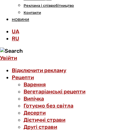
Реклама і співробітництво
Контакти
НОВИНИ
UA
RU
Увійти
Відключити рекламу
Рецепти
Варення
Вегетаріанські рецепти
Випічка
Готуємо без світла
Десерти
Дієтичні страви
Другі страви