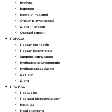
Випічка
Варення
Коктейлі та напої
Страви в мультиварці
Дієтичні страви
Солодкі страви
ПОРАДИ
Поради експертів
Поради Клопотенка
Здорове харчування
Кулінарна енциклопедія
Кулінарний довідник
Добірки
Дієти
ПРО НАС
Про Шефа
Про сайт klopotenko.com
Команда
Наші експерти