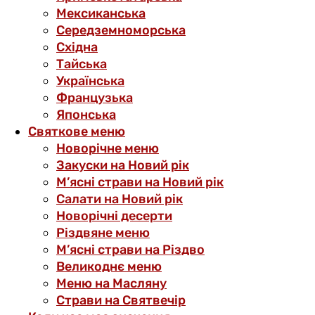
Мексиканська
Середземноморська
Східна
Тайська
Українська
Французька
Японська
Святкове меню
Новорічне меню
Закуски на Новий рік
М’ясні страви на Новий рік
Салати на Новий рік
Новорічні десерти
Різдвяне меню
М’ясні страви на Різдво
Великоднє меню
Меню на Масляну
Страви на Святвечір