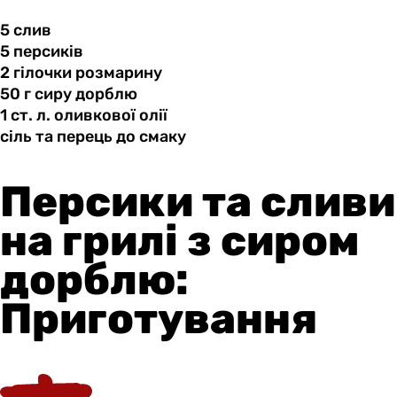
5 слив
5 персиків
2 гілочки
розмарину
50 г
сиру
дорблю
1 ст.
л.
оливкової олії
сіль та
перець
до смаку
Персики та сливи
на грилі з сиром
дорблю:
Приготування