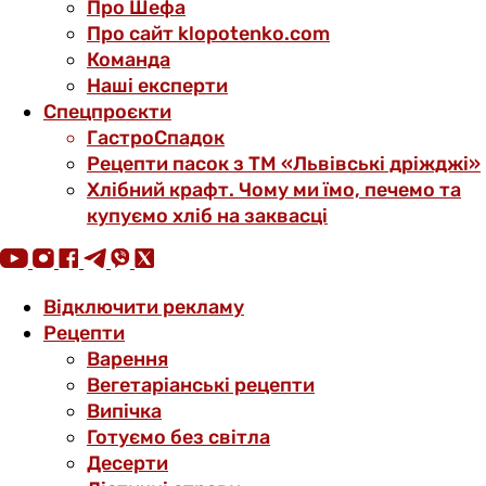
Про Шефа
Про сайт klopotenko.com
Команда
Наші експерти
Спецпроєкти
ГастроСпадок
Рецепти пасок з ТМ «Львівські дріжджі»
Хлібний крафт. Чому ми їмо, печемо та
купуємо хліб на заквасці
Відключити рекламу
Рецепти
Варення
Вегетаріанські рецепти
Випічка
Готуємо без світла
Десерти