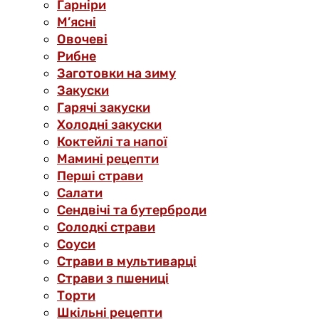
Гарніри
М’ясні
Овочеві
Рибне
Заготовки на зиму
Закуски
Гарячі закуски
Холодні закуски
Коктейлі та напої
Мамині рецепти
Перші страви
Салати
Сендвічі та бутерброди
Солодкі страви
Соуси
Страви в мультиварці
Страви з пшениці
Торти
Шкільні рецепти