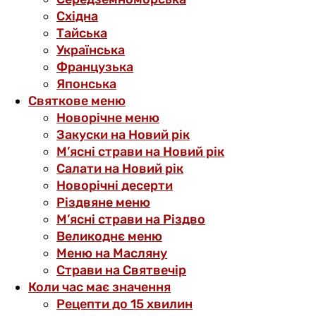
Східна
Тайська
Українська
Французька
Японська
Святкове меню
Новорічне меню
Закуски на Новий рік
М’ясні страви на Новий рік
Салати на Новий рік
Новорічні десерти
Різдвяне меню
М’ясні страви на Різдво
Великоднє меню
Меню на Масляну
Страви на Святвечір
Коли час має значення
Рецепти до 15 хвилин