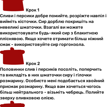
Крок 1
Сливи і персики добре помийте, розріжте навпіл і
вийміть кісточки. Сир дорблю покришіть на
невеликі шматочки. Взагалі ви можете
використовувати будь-який сир з блакитною
пліснявою. Якщо хочете отримати більш ніжний
смак - використовуйте сир горгонзола.
Крок 2
Половинки слив і персиків посоліть, поперчить
та викладіть в них шматочки сиру і гілочки
розмарину. Особисто мені подобається хвойний
присмак розмарину. Якщо вам хочеться чогось
більш нейтрального - візьміть чебрець. Полийте
зверху оливковою олією.