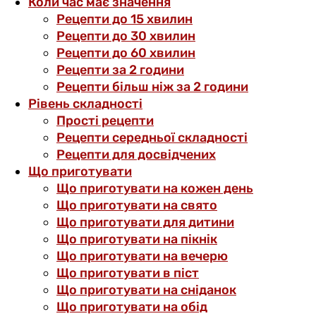
Коли час має значення
Рецепти до 15 хвилин
Рецепти до 30 хвилин
Рецепти до 60 хвилин
Рецепти за 2 години
Рецепти більш ніж за 2 години
Рівень складності
Прості рецепти
Рецепти середньої складності
Рецепти для досвідчених
Що приготувати
Що приготувати на кожен день
Що приготувати на свято
Що приготувати для дитини
Що приготувати на пікнік
Що приготувати на вечерю
Що приготувати в піст
Що приготувати на сніданок
Що приготувати на обід