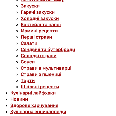
Закуски
Гарячі закуски
Холодні закуски
Коктейлі та напої
Мамині рецепти
Перші страви
Салати
Сендвічі та бутерброди
Солодкі страви
Соуси
Страви в мультиварці
Страви з пшениці
Торти
Шкільні рецепти
Кулінарні лайфхаки
Новини
Здорове харчування
Кулінарна енциклопедія