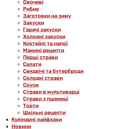
Овочеві
Рибне
Заготовки на зиму
Закуски
Гарячі закуски
Холодні закуски
Коктейлі та напої
Мамині рецепти
Перші страви
Салати
Сендвічі та бутерброди
Солодкі страви
Соуси
Страви в мультиварці
Страви з пшениці
Торти
Шкільні рецепти
Кулінарні лайфхаки
Новини