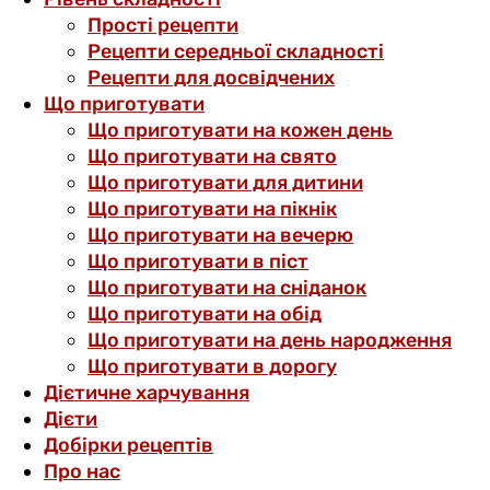
Прості рецепти
Рецепти середньої складності
Рецепти для досвідчених
Що приготувати
Що приготувати на кожен день
Що приготувати на свято
Що приготувати для дитини
Що приготувати на пікнік
Що приготувати на вечерю
Що приготувати в піст
Що приготувати на сніданок
Що приготувати на обід
Що приготувати на день народження
Що приготувати в дорогу
Дієтичне харчування
Дієти
Добірки рецептів
Про нас