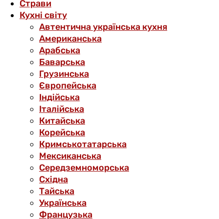
Страви
Кухні світу
Автентична українська кухня
Американська
Арабська
Баварська
Грузинська
Європейська
Індійська
Італійська
Китайська
Корейська
Кримськотатарська
Мексиканська
Середземноморська
Східна
Тайська
Українська
Французька