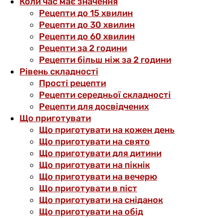
Коли час має значення
Рецепти до 15 хвилин
Рецепти до 30 хвилин
Рецепти до 60 хвилин
Рецепти за 2 години
Рецепти більш ніж за 2 години
Рівень складності
Прості рецепти
Рецепти середньої складності
Рецепти для досвідчених
Що приготувати
Що приготувати на кожен день
Що приготувати на свято
Що приготувати для дитини
Що приготувати на пікнік
Що приготувати на вечерю
Що приготувати в піст
Що приготувати на сніданок
Що приготувати на обід