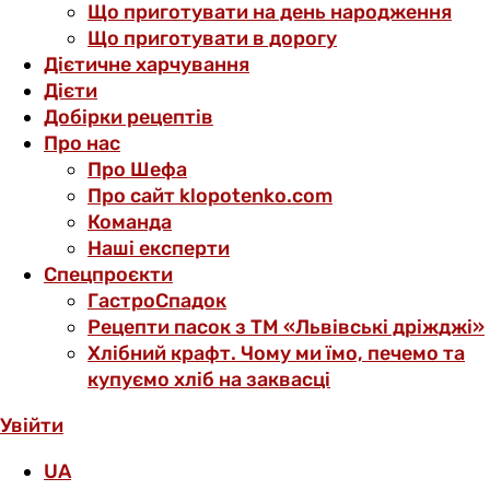
Що приготувати на день народження
Що приготувати в дорогу
Дієтичне харчування
Дієти
Добірки рецептів
Про нас
Про Шефа
Про сайт klopotenko.com
Команда
Наші експерти
Спецпроєкти
ГастроСпадок
Рецепти пасок з ТМ «Львівські дріжджі»
Хлібний крафт. Чому ми їмо, печемо та
купуємо хліб на заквасці
Увійти
UA