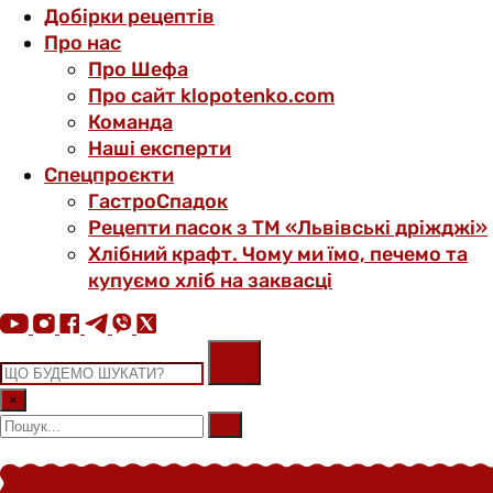
Добірки рецептів
Про нас
Про Шефа
Про сайт klopotenko.com
Команда
Наші експерти
Спецпроєкти
ГастроСпадок
Рецепти пасок з ТМ «Львівські дріжджі»
Хлібний крафт. Чому ми їмо, печемо та
купуємо хліб на заквасці
×