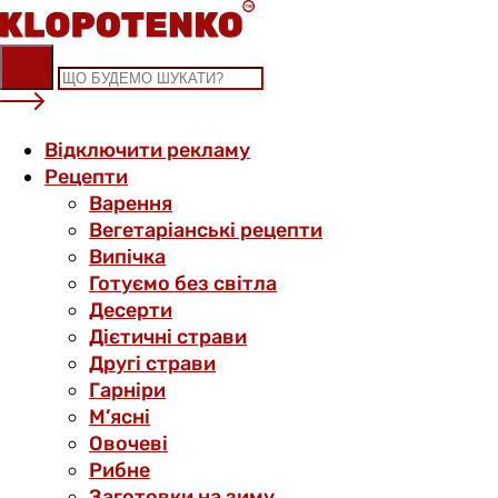
Skip
to
content
Відключити рекламу
Рецепти
Варення
Вегетаріанські рецепти
Випічка
Готуємо без світла
Десерти
Дієтичні страви
Другі страви
Гарніри
М’ясні
Овочеві
Рибне
Заготовки на зиму