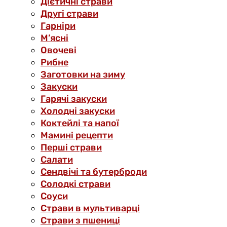
Дієтичні страви
Другі страви
Гарніри
М’ясні
Овочеві
Рибне
Заготовки на зиму
Закуски
Гарячі закуски
Холодні закуски
Коктейлі та напої
Мамині рецепти
Перші страви
Салати
Сендвічі та бутерброди
Солодкі страви
Соуси
Страви в мультиварці
Страви з пшениці