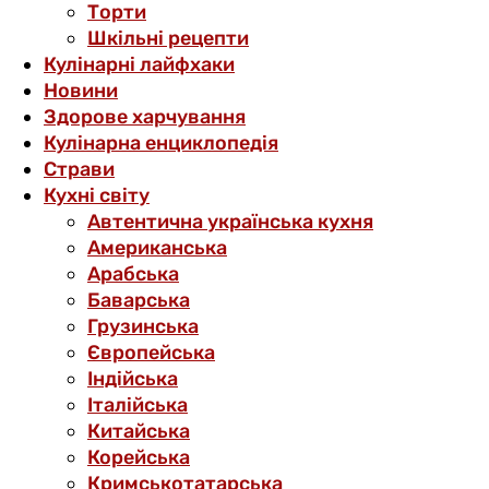
Торти
Шкільні рецепти
Кулінарні лайфхаки
Новини
Здорове харчування
Кулінарна енциклопедія
Страви
Кухні світу
Автентична українська кухня
Американська
Арабська
Баварська
Грузинська
Європейська
Індійська
Італійська
Китайська
Корейська
Кримськотатарська