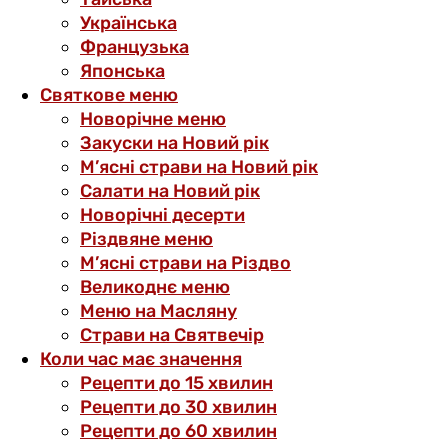
Українська
Французька
Японська
Святкове меню
Новорічне меню
Закуски на Новий рік
М’ясні страви на Новий рік
Салати на Новий рік
Новорічні десерти
Різдвяне меню
М’ясні страви на Різдво
Великоднє меню
Меню на Масляну
Страви на Святвечір
Коли час має значення
Рецепти до 15 хвилин
Рецепти до 30 хвилин
Рецепти до 60 хвилин