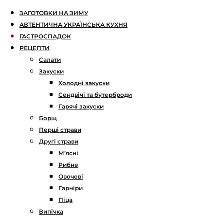
ЗАГОТОВКИ НА ЗИМУ
АВТЕНТИЧНА УКРАЇНСЬКА КУХНЯ
ГАСТРОСПАДОК
РЕЦЕПТИ
Салати
Закуски
Холодні закуски
Сендвічі та бутерброди
Гарячі закуски
Борщ
Перші страви
Другі страви
М’ясні
Рибне
Овочеві
Гарніри
Піца
Випічка