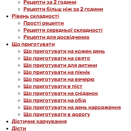
Рецепти за 2 години
Рецепти більш ніж за 2 години
Рівень складності
Прості рецепти
Рецепти середньої складності
Рецепти для досвідчених
Що приготувати
Що приготувати на кожен день
Що приготувати на свято
Що приготувати для дитини
Що приготувати на пікнік
Що приготувати на вечерю
Що приготувати в піст
Що приготувати на сніданок
Що приготувати на обід
Що приготувати на день народження
Що приготувати в дорогу
Дієтичне харчування
Дієти