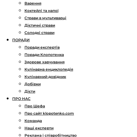
Варення
Коктейлі та напої
Страви в мультиварці
Дієтичні страви
Солодкі страви
ПОРАДИ
Поради експертів
Поради Клопотенка
Здорове харчування
Кулінарна енциклопедія
Кулінарний довідник
Добірки
Дієти
ПРО НАС
Про Шефа
Про сайт klopotenko.com
Команда
Наші експерти
Реклама і співробітництво