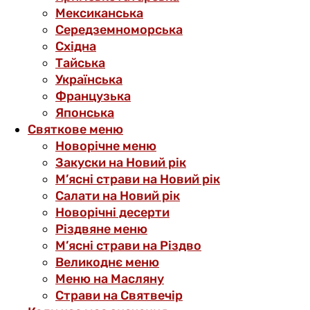
Мексиканська
Середземноморська
Східна
Тайська
Українська
Французька
Японська
Святкове меню
Новорічне меню
Закуски на Новий рік
М’ясні страви на Новий рік
Салати на Новий рік
Новорічні десерти
Різдвяне меню
М’ясні страви на Різдво
Великоднє меню
Меню на Масляну
Страви на Святвечір