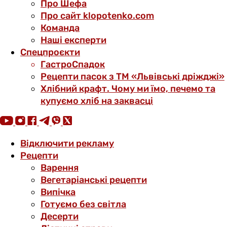
Про Шефа
Про сайт klopotenko.com
Команда
Наші експерти
Спецпроєкти
ГастроСпадок
Рецепти пасок з ТМ «Львівські дріжджі»
Хлібний крафт. Чому ми їмо, печемо та
купуємо хліб на заквасці
Відключити рекламу
Рецепти
Варення
Вегетаріанські рецепти
Випічка
Готуємо без світла
Десерти