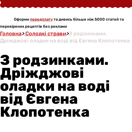
Оформи
передплату
та дивись більше ніж 5000 статей та
перевірених рецептів без реклами
Головна
>
Солодкі страви
>
З родзинками.
Дріжджові оладки на воді від Євгена Клопотенка
З родзинками.
Дріжджові
оладки на воді
від Євгена
Клопотенка