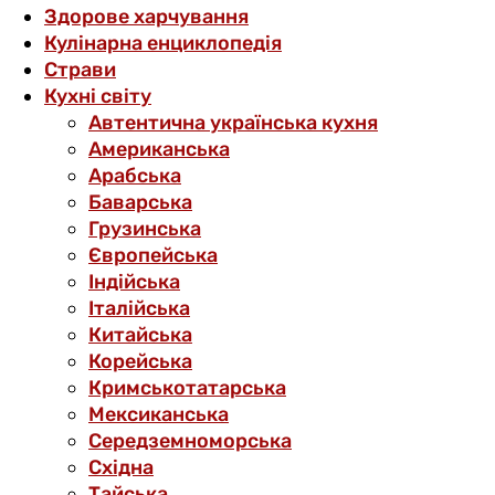
Здорове харчування
Кулінарна енциклопедія
Страви
Кухні світу
Автентична українська кухня
Американська
Арабська
Баварська
Грузинська
Європейська
Індійська
Італійська
Китайська
Корейська
Кримськотатарська
Мексиканська
Середземноморська
Східна
Тайська