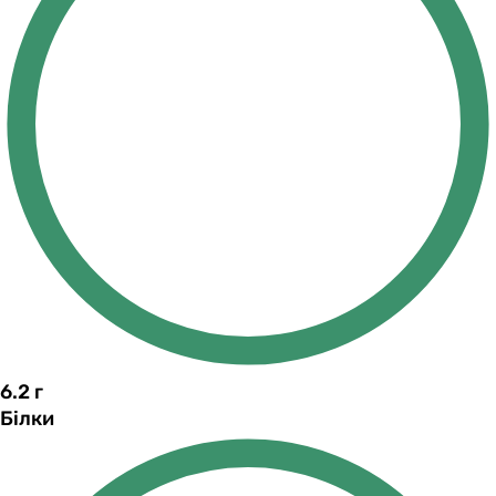
6.2
г
Білки