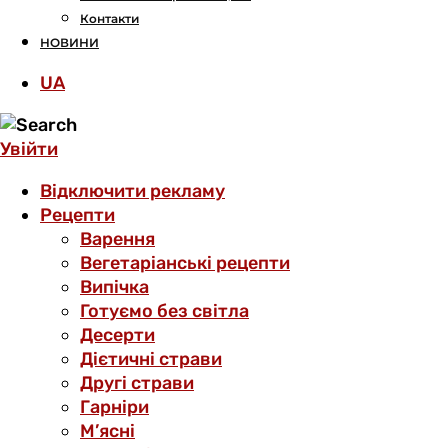
Контакти
НОВИНИ
UA
Увійти
Відключити рекламу
Рецепти
Варення
Вегетаріанські рецепти
Випічка
Готуємо без світла
Десерти
Дієтичні страви
Другі страви
Гарніри
М’ясні