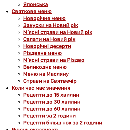
Японська
Святкове меню
Новорічне меню
Закуски на Новий рік
М’ясні страви на Новий рік
Салати на Новий рік
Новорічні десерти
Різдвяне меню
М’ясні страви на Різдво
Великоднє меню
Меню на Масляну
Страви на Святвечір
Коли час має значення
Рецепти до 15 хвилин
Рецепти до 30 хвилин
Рецепти до 60 хвилин
Рецепти за 2 години
Рецепти більш ніж за 2 години
Рівень складності