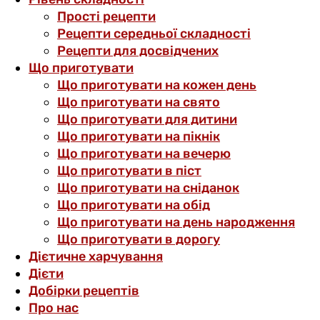
Прості рецепти
Рецепти середньої складності
Рецепти для досвідчених
Що приготувати
Що приготувати на кожен день
Що приготувати на свято
Що приготувати для дитини
Що приготувати на пікнік
Що приготувати на вечерю
Що приготувати в піст
Що приготувати на сніданок
Що приготувати на обід
Що приготувати на день народження
Що приготувати в дорогу
Дієтичне харчування
Дієти
Добірки рецептів
Про нас