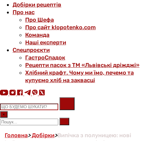
Добірки рецептів
Про нас
Про Шефа
Про сайт klopotenko.com
Команда
Наші експерти
Спецпроєкти
ГастроСпадок
Рецепти пасок з ТМ «Львівські дріжджі»
Хлібний крафт. Чому ми їмо, печемо та
купуємо хліб на заквасці
×
Головна
>
Добірки
>
Випічка з полуницею: нові