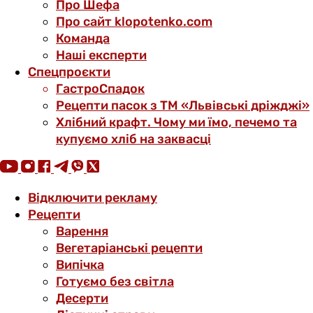
Про Шефа
Про сайт klopotenko.com
Команда
Наші експерти
Спецпроєкти
ГастроСпадок
Рецепти пасок з ТМ «Львівські дріжджі»
Хлібний крафт. Чому ми їмо, печемо та
купуємо хліб на заквасці
Відключити рекламу
Рецепти
Варення
Вегетаріанські рецепти
Випічка
Готуємо без світла
Десерти