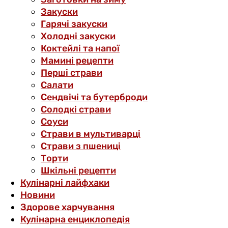
Закуски
Гарячі закуски
Холодні закуски
Коктейлі та напої
Мамині рецепти
Перші страви
Салати
Сендвічі та бутерброди
Солодкі страви
Соуси
Страви в мультиварці
Страви з пшениці
Торти
Шкільні рецепти
Кулінарні лайфхаки
Новини
Здорове харчування
Кулінарна енциклопедія