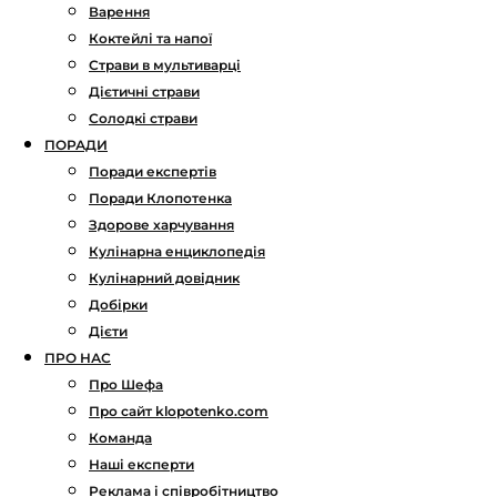
Варення
Коктейлі та напої
Страви в мультиварці
Дієтичні страви
Солодкі страви
ПОРАДИ
Поради експертів
Поради Клопотенка
Здорове харчування
Кулінарна енциклопедія
Кулінарний довідник
Добірки
Дієти
ПРО НАС
Про Шефа
Про сайт klopotenko.com
Команда
Наші експерти
Реклама і співробітництво