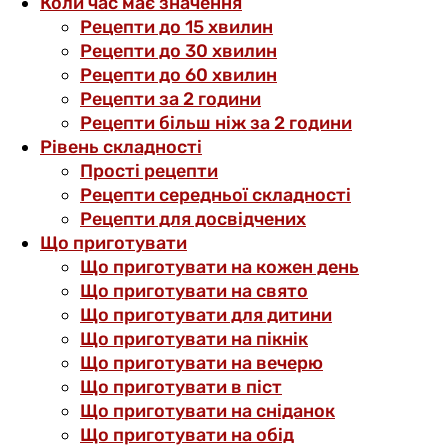
Коли час має значення
Рецепти до 15 хвилин
Рецепти до 30 хвилин
Рецепти до 60 хвилин
Рецепти за 2 години
Рецепти більш ніж за 2 години
Рівень складності
Прості рецепти
Рецепти середньої складності
Рецепти для досвідчених
Що приготувати
Що приготувати на кожен день
Що приготувати на свято
Що приготувати для дитини
Що приготувати на пікнік
Що приготувати на вечерю
Що приготувати в піст
Що приготувати на сніданок
Що приготувати на обід