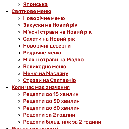
Японська
Святкове меню
Новорічне меню
Закуски на Новий рік
М’ясні страви на Новий рік
Салати на Новий рік
Новорічні десерти
Різдвяне меню
М’ясні страви на Різдво
Великоднє меню
Меню на Масляну
Страви на Святвечір
Коли час має значення
Рецепти до 15 хвилин
Рецепти до 30 хвилин
Рецепти до 60 хвилин
Рецепти за 2 години
Рецепти більш ніж за 2 години
Рівень складності