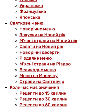
Українська
Французька
Японська
Святкове меню
Новорічне меню
Закуски на Новий рік
М’ясні страви на Новий рік
Салати на Новий рік
Новорічні десерти
Різдвяне меню
М’ясні страви на Різдво
Великоднє меню
Меню на Масляну
Страви на Святвечір
Коли час має значення
Рецепти до 15 хвилин
Рецепти до 30 хвилин
Рецепти до 60 хвилин