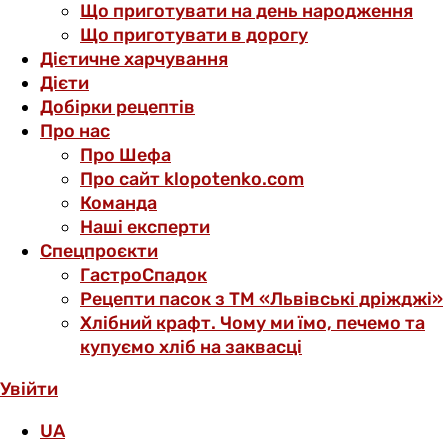
Що приготувати на день народження
Що приготувати в дорогу
Дієтичне харчування
Дієти
Добірки рецептів
Про нас
Про Шефа
Про сайт klopotenko.com
Команда
Наші експерти
Спецпроєкти
ГастроСпадок
Рецепти пасок з ТМ «Львівські дріжджі»
Хлібний крафт. Чому ми їмо, печемо та
купуємо хліб на заквасці
Увійти
UA