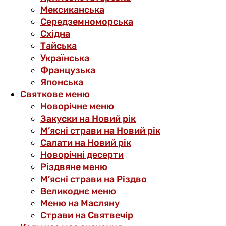
Мексиканська
Середземноморська
Східна
Тайська
Українська
Французька
Японська
Святкове меню
Новорічне меню
Закуски на Новий рік
М’ясні страви на Новий рік
Салати на Новий рік
Новорічні десерти
Різдвяне меню
М’ясні страви на Різдво
Великоднє меню
Меню на Масляну
Страви на Святвечір