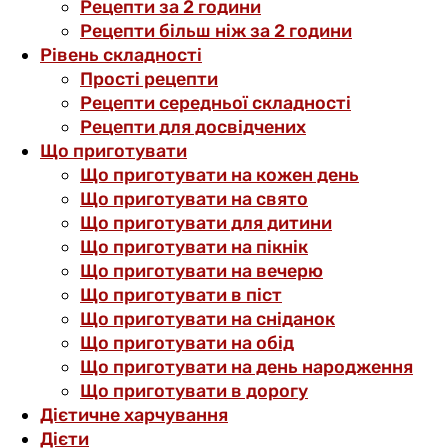
Рецепти за 2 години
Рецепти більш ніж за 2 години
Рівень складності
Прості рецепти
Рецепти середньої складності
Рецепти для досвідчених
Що приготувати
Що приготувати на кожен день
Що приготувати на свято
Що приготувати для дитини
Що приготувати на пікнік
Що приготувати на вечерю
Що приготувати в піст
Що приготувати на сніданок
Що приготувати на обід
Що приготувати на день народження
Що приготувати в дорогу
Дієтичне харчування
Дієти