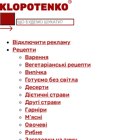
Skip
to
content
Відключити рекламу
Рецепти
Варення
Вегетаріанські рецепти
Випічка
Готуємо без світла
Десерти
Дієтичні страви
Другі страви
Гарніри
М’ясні
Овочеві
Рибне
Заготовки на зиму