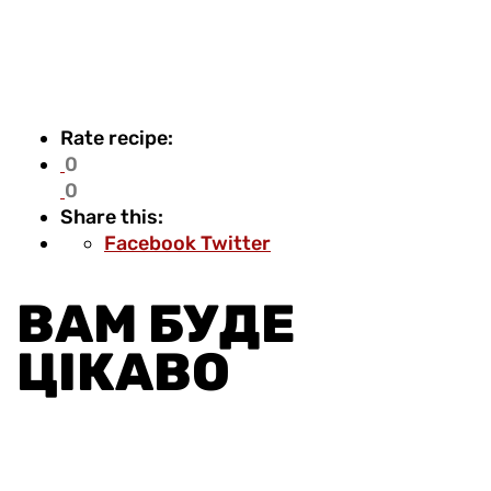
Rate recipe:
0
0
Share this:
Pinterest
Share
Print
Facebook
Twitter
via
Email
ВАМ БУДЕ
ЦІКАВО