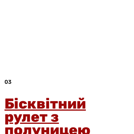
03
Бісквітний
рулет з
полуницею