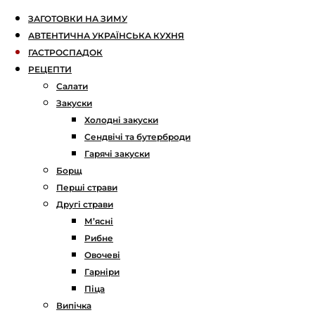
ЗАГОТОВКИ НА ЗИМУ
АВТЕНТИЧНА УКРАЇНСЬКА КУХНЯ
ГАСТРОСПАДОК
РЕЦЕПТИ
Салати
Закуски
Холодні закуски
Сендвічі та бутерброди
Гарячі закуски
Борщ
Перші страви
Другі страви
М’ясні
Рибне
Овочеві
Гарніри
Піца
Випічка