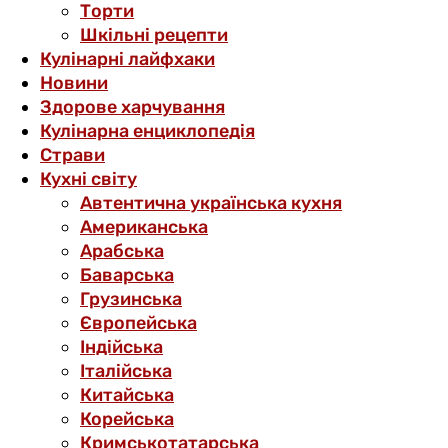
Торти
Шкільні рецепти
Кулінарні лайфхаки
Новини
Здорове харчування
Кулінарна енциклопедія
Страви
Кухні світу
Автентична українська кухня
Американська
Арабська
Баварська
Грузинська
Європейська
Індійська
Італійська
Китайська
Корейська
Кримськотатарська