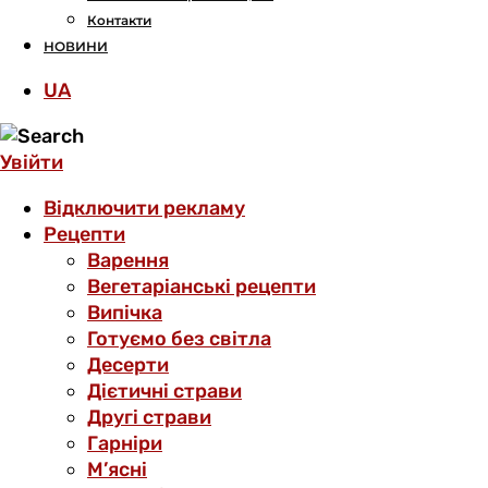
Контакти
НОВИНИ
UA
Увійти
Відключити рекламу
Рецепти
Варення
Вегетаріанські рецепти
Випічка
Готуємо без світла
Десерти
Дієтичні страви
Другі страви
Гарніри
М’ясні