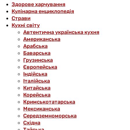
Здорове харчування
Кулінарна енциклопедія
Страви
Кухні світу
Автентична українська кухня
Американська
Арабська
Баварська
Грузинська
Європейська
Індійська
Італійська
Китайська
Корейська
Кримськотатарська
Мексиканська
Середземноморська
Східна
Тайська