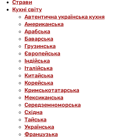
Страви
Кухні світу
Автентична українська кухня
Американська
Арабська
Баварська
Грузинська
Європейська
Індійська
Італійська
Китайська
Корейська
Кримськотатарська
Мексиканська
Середземноморська
Східна
Тайська
Українська
Французька