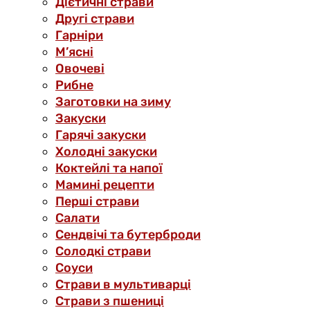
Дієтичні страви
Другі страви
Гарніри
М’ясні
Овочеві
Рибне
Заготовки на зиму
Закуски
Гарячі закуски
Холодні закуски
Коктейлі та напої
Мамині рецепти
Перші страви
Салати
Сендвічі та бутерброди
Солодкі страви
Соуси
Страви в мультиварці
Страви з пшениці