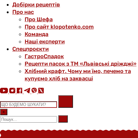
Добірки рецептів
Про нас
Про Шефа
Про сайт klopotenko.com
Команда
Наші експерти
Спецпроєкти
ГастроСпадок
Рецепти пасок з ТМ «Львівські дріжджі»
Хлібний крафт. Чому ми їмо, печемо та
купуємо хліб на заквасці
×