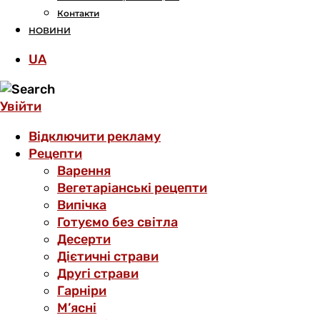
Контакти
НОВИНИ
UA
Увійти
Відключити рекламу
Рецепти
Варення
Вегетаріанські рецепти
Випічка
Готуємо без світла
Десерти
Дієтичні страви
Другі страви
Гарніри
М’ясні