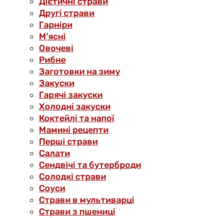
Дієтичні страви
Другі страви
Гарніри
М’ясні
Овочеві
Рибне
Заготовки на зиму
Закуски
Гарячі закуски
Холодні закуски
Коктейлі та напої
Мамині рецепти
Перші страви
Салати
Сендвічі та бутерброди
Солодкі страви
Соуси
Страви в мультиварці
Страви з пшениці