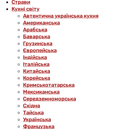
Страви
Кухні світу
Автентична українська кухня
Американська
Арабська
Баварська
Грузинська
Європейська
Індійська
Італійська
Китайська
Корейська
Кримськотатарська
Мексиканська
Середземноморська
Східна
Тайська
Українська
Французька