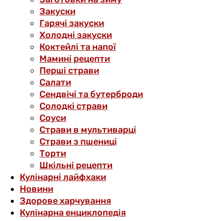
Закуски
Гарячі закуски
Холодні закуски
Коктейлі та напої
Мамині рецепти
Перші страви
Салати
Сендвічі та бутерброди
Солодкі страви
Соуси
Страви в мультиварці
Страви з пшениці
Торти
Шкільні рецепти
Кулінарні лайфхаки
Новини
Здорове харчування
Кулінарна енциклопедія