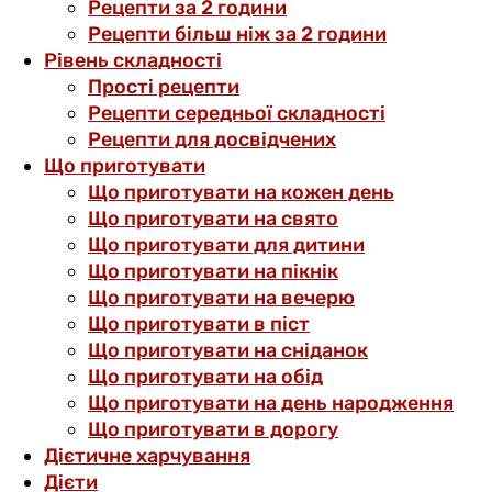
Рецепти за 2 години
Рецепти більш ніж за 2 години
Рівень складності
Прості рецепти
Рецепти середньої складності
Рецепти для досвідчених
Що приготувати
Що приготувати на кожен день
Що приготувати на свято
Що приготувати для дитини
Що приготувати на пікнік
Що приготувати на вечерю
Що приготувати в піст
Що приготувати на сніданок
Що приготувати на обід
Що приготувати на день народження
Що приготувати в дорогу
Дієтичне харчування
Дієти