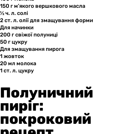
150 г
м’якого
вершкового масла
½ ч.
л.
солі
2 ст.
л.
олії для змащування форми
Для начинки
200 г
свіжої
полуниці
50 г
цукру
Для змащування пирога
1 жовток
20 мл
молока
1 ст.
л.
цукру
Полуничний
пиріг:
покроковий
рецепт