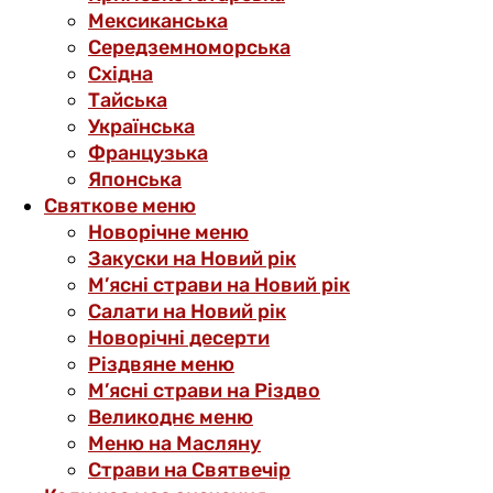
Мексиканська
Середземноморська
Східна
Тайська
Українська
Французька
Японська
Святкове меню
Новорічне меню
Закуски на Новий рік
М’ясні страви на Новий рік
Салати на Новий рік
Новорічні десерти
Різдвяне меню
М’ясні страви на Різдво
Великоднє меню
Меню на Масляну
Страви на Святвечір