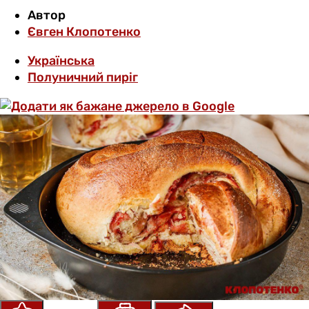
Автор
Євген Клопотенко
Українська
Полуничний пиріг