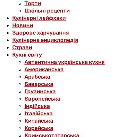
Торти
Шкільні рецепти
Кулінарні лайфхаки
Новини
Здорове харчування
Кулінарна енциклопедія
Страви
Кухні світу
Автентична українська кухня
Американська
Арабська
Баварська
Грузинська
Європейська
Індійська
Італійська
Китайська
Корейська
Кримськотатарська