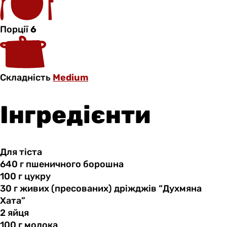
Порції
6
Складність
Medium
Інгредієнти
Для тіста
640 г
пшеничного
борошна
100 г
цукру
30 г
живих
(пресованих) дріжджів “Духмяна
Хата”
2 яйця
100 г
молока