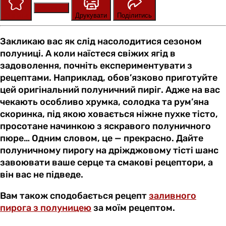
Зберегти
Оцінити
Друкувати
Поділитись
Закликаю вас як слід насолодитися сезоном
полуниці. А коли наїстеся свіжих ягід в
задоволення, почніть експериментувати з
рецептами. Наприклад, обов’язково приготуйте
цей оригінальний полуничний пиріг. Адже на вас
чекають особливо хрумка, солодка та рум’яна
скоринка, під якою ховається ніжне пухке тісто,
просотане начинкою з яскравого полуничного
пюре… Одним словом, це — прекрасно. Дайте
полуничному пирогу на дріжджовому тісті шанс
завоювати ваше серце та смакові рецептори, а
він вас не підведе.
Вам також сподобається рецепт
заливного
пирога з полуницею
за моїм рецептом.