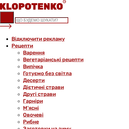
Skip
to
content
Відключити рекламу
Рецепти
Варення
Вегетаріанські рецепти
Випічка
Готуємо без світла
Десерти
Дієтичні страви
Другі страви
Гарніри
М’ясні
Овочеві
Рибне
Заготовки на зиму