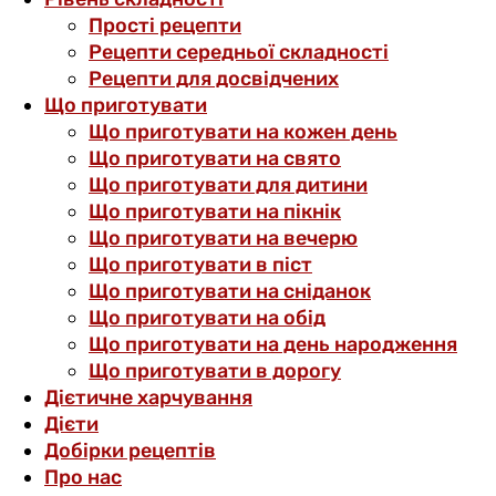
Прості рецепти
Рецепти середньої складності
Рецепти для досвідчених
Що приготувати
Що приготувати на кожен день
Що приготувати на свято
Що приготувати для дитини
Що приготувати на пікнік
Що приготувати на вечерю
Що приготувати в піст
Що приготувати на сніданок
Що приготувати на обід
Що приготувати на день народження
Що приготувати в дорогу
Дієтичне харчування
Дієти
Добірки рецептів
Про нас