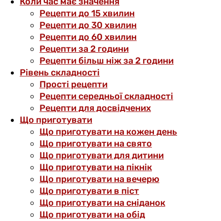
Коли час має значення
Рецепти до 15 хвилин
Рецепти до 30 хвилин
Рецепти до 60 хвилин
Рецепти за 2 години
Рецепти більш ніж за 2 години
Рівень складності
Прості рецепти
Рецепти середньої складності
Рецепти для досвідчених
Що приготувати
Що приготувати на кожен день
Що приготувати на свято
Що приготувати для дитини
Що приготувати на пікнік
Що приготувати на вечерю
Що приготувати в піст
Що приготувати на сніданок
Що приготувати на обід