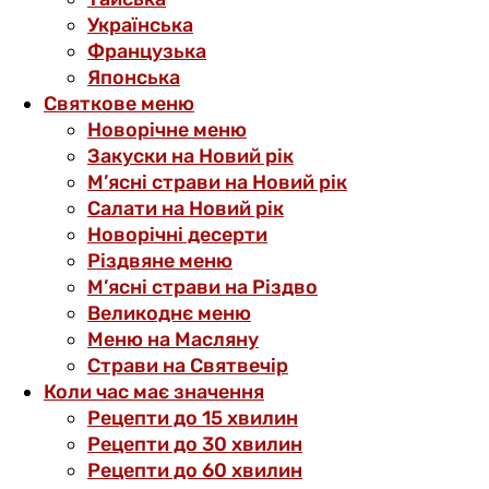
Українська
Французька
Японська
Святкове меню
Новорічне меню
Закуски на Новий рік
М’ясні страви на Новий рік
Салати на Новий рік
Новорічні десерти
Різдвяне меню
М’ясні страви на Різдво
Великоднє меню
Меню на Масляну
Страви на Святвечір
Коли час має значення
Рецепти до 15 хвилин
Рецепти до 30 хвилин
Рецепти до 60 хвилин