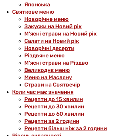
Японська
Святкове меню
Новорічне меню
Закуски на Новий рік
М’ясні страви на Новий рік
Салати на Новий рік
Новорічні десерти
Різдвяне меню
М’ясні страви на Різдво
Великоднє меню
Меню на Масляну
Страви на Святвечір
Коли час має значення
Рецепти до 15 хвилин
Рецепти до 30 хвилин
Рецепти до 60 хвилин
Рецепти за 2 години
Рецепти більш ніж за 2 години
Рівень складності