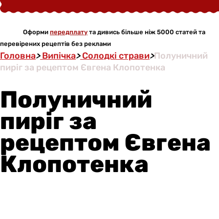
Оформи
передплату
та дивись більше ніж 5000 статей та
перевірених рецептів без реклами
Головна
>
Випічка
>
Солодкі страви
>
Полуничний
пиріг за рецептом Євгена Клопотенка
Полуничний
пиріг за
рецептом Євгена
Клопотенка