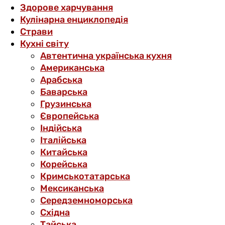
Здорове харчування
Кулінарна енциклопедія
Страви
Кухні світу
Автентична українська кухня
Американська
Арабська
Баварська
Грузинська
Європейська
Індійська
Італійська
Китайська
Корейська
Кримськотатарська
Мексиканська
Середземноморська
Східна
Тайська