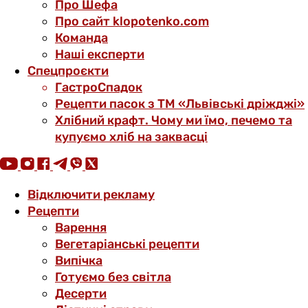
Про Шефа
Про сайт klopotenko.com
Команда
Наші експерти
Спецпроєкти
ГастроСпадок
Рецепти пасок з ТМ «Львівські дріжджі»
Хлібний крафт. Чому ми їмо, печемо та
купуємо хліб на заквасці
Відключити рекламу
Рецепти
Варення
Вегетаріанські рецепти
Випічка
Готуємо без світла
Десерти