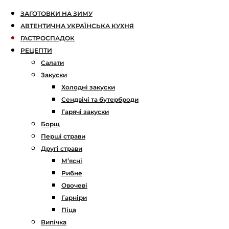
ЗАГОТОВКИ НА ЗИМУ
АВТЕНТИЧНА УКРАЇНСЬКА КУХНЯ
ГАСТРОСПАДОК
РЕЦЕПТИ
Салати
Закуски
Холодні закуски
Сендвічі та бутерброди
Гарячі закуски
Борщ
Перші страви
Другі страви
М’ясні
Рибне
Овочеві
Гарніри
Піца
Випічка