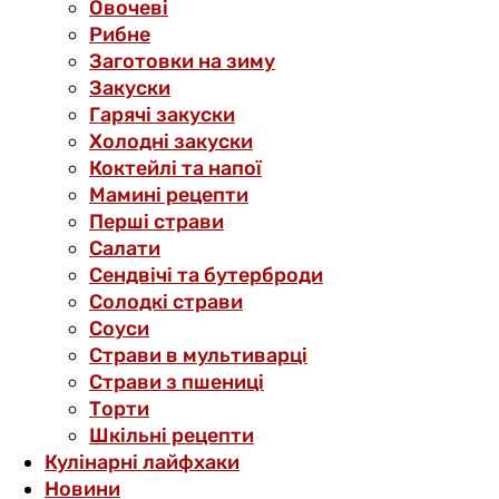
Овочеві
Рибне
Заготовки на зиму
Закуски
Гарячі закуски
Холодні закуски
Коктейлі та напої
Мамині рецепти
Перші страви
Салати
Сендвічі та бутерброди
Солодкі страви
Соуси
Страви в мультиварці
Страви з пшениці
Торти
Шкільні рецепти
Кулінарні лайфхаки
Новини