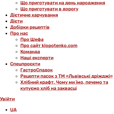
Що приготувати на день народження
Що приготувати в дорогу
Дієтичне харчування
Дієти
Добірки рецептів
Про нас
Про Шефа
Про сайт klopotenko.com
Команда
Наші експерти
Спецпроєкти
ГастроСпадок
Рецепти пасок з ТМ «Львівські дріжджі»
Хлібний крафт. Чому ми їмо, печемо та
купуємо хліб на заквасці
Увійти
UA