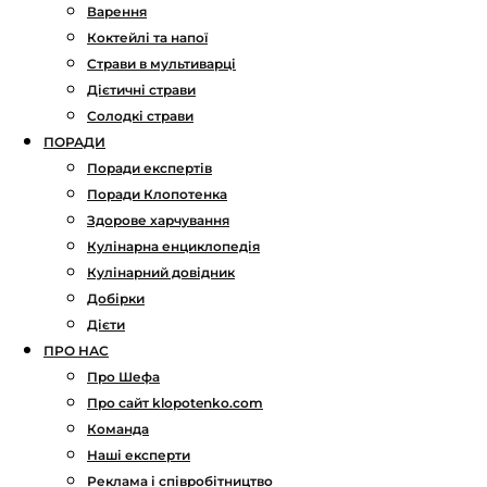
Варення
Коктейлі та напої
Страви в мультиварці
Дієтичні страви
Солодкі страви
ПОРАДИ
Поради експертів
Поради Клопотенка
Здорове харчування
Кулінарна енциклопедія
Кулінарний довідник
Добірки
Дієти
ПРО НАС
Про Шефа
Про сайт klopotenko.com
Команда
Наші експерти
Реклама і співробітництво