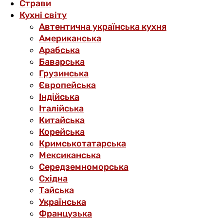
Страви
Кухні світу
Автентична українська кухня
Американська
Арабська
Баварська
Грузинська
Європейська
Індійська
Італійська
Китайська
Корейська
Кримськотатарська
Мексиканська
Середземноморська
Східна
Тайська
Українська
Французька