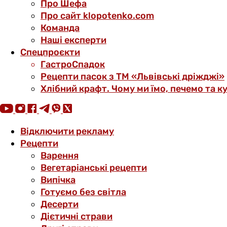
Про Шефа
Про сайт klopotenko.com
Команда
Наші експерти
Спецпроєкти
ГастроСпадок
Рецепти пасок з ТМ «Львівські дріжджі»
Хлібний крафт. Чому ми їмо, печемо та к
Відключити рекламу
Рецепти
Варення
Вегетаріанські рецепти
Випічка
Готуємо без світла
Десерти
Дієтичні страви