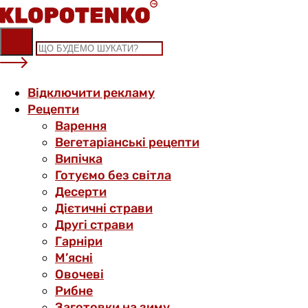
Skip
to
content
Відключити рекламу
Рецепти
Варення
Вегетаріанські рецепти
Випічка
Готуємо без світла
Десерти
Дієтичні страви
Другі страви
Гарніри
М’ясні
Овочеві
Рибне
Заготовки на зиму