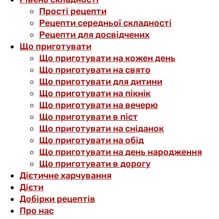
Прості рецепти
Рецепти середньої складності
Рецепти для досвідчених
Що приготувати
Що приготувати на кожен день
Що приготувати на свято
Що приготувати для дитини
Що приготувати на пікнік
Що приготувати на вечерю
Що приготувати в піст
Що приготувати на сніданок
Що приготувати на обід
Що приготувати на день народження
Що приготувати в дорогу
Дієтичне харчування
Дієти
Добірки рецептів
Про нас