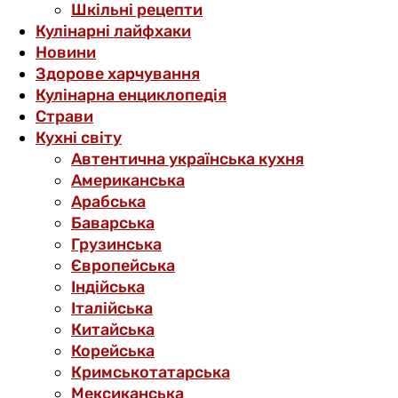
Шкільні рецепти
Кулінарні лайфхаки
Новини
Здорове харчування
Кулінарна енциклопедія
Страви
Кухні світу
Автентична українська кухня
Американська
Арабська
Баварська
Грузинська
Європейська
Індійська
Італійська
Китайська
Корейська
Кримськотатарська
Мексиканська