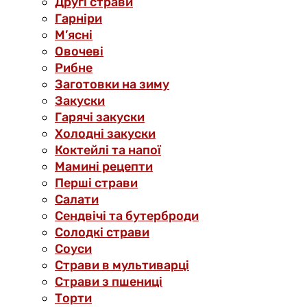
Другі страви
Гарніри
М’ясні
Овочеві
Рибне
Заготовки на зиму
Закуски
Гарячі закуски
Холодні закуски
Коктейлі та напої
Мамині рецепти
Перші страви
Салати
Сендвічі та бутерброди
Солодкі страви
Соуси
Страви в мультиварці
Страви з пшениці
Торти