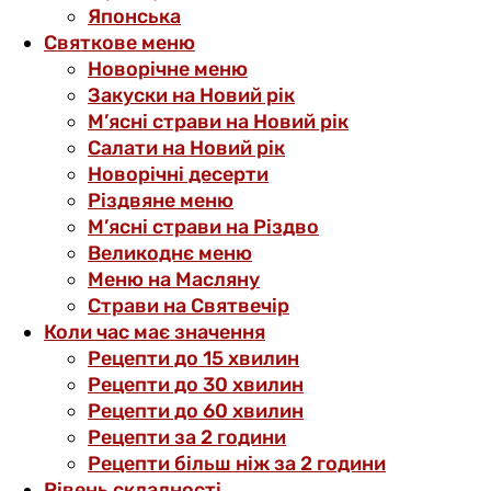
Японська
Святкове меню
Новорічне меню
Закуски на Новий рік
М’ясні страви на Новий рік
Салати на Новий рік
Новорічні десерти
Різдвяне меню
М’ясні страви на Різдво
Великоднє меню
Меню на Масляну
Страви на Святвечір
Коли час має значення
Рецепти до 15 хвилин
Рецепти до 30 хвилин
Рецепти до 60 хвилин
Рецепти за 2 години
Рецепти більш ніж за 2 години
Рівень складності