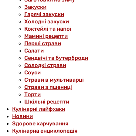
Закуски
Гарячі закуски
Холодні закуски
Коктейлі та напої
Мамині рецепти
Перші страви
Салати
Сендвічі та бутерброди
Солодкі страви
Соуси
Страви в мультиварці
Страви з пшениці
Торти
Шкільні рецепти
Кулінарні лайфхаки
Новини
Здорове харчування
Кулінарна енциклопедія