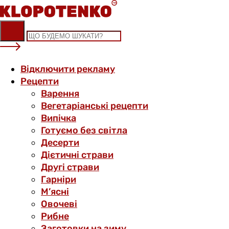
Skip
to
content
Відключити рекламу
Рецепти
Варення
Вегетаріанські рецепти
Випічка
Готуємо без світла
Десерти
Дієтичні страви
Другі страви
Гарніри
М’ясні
Овочеві
Рибне
Заготовки на зиму