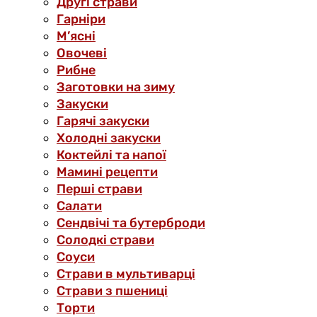
Другі страви
Гарніри
М’ясні
Овочеві
Рибне
Заготовки на зиму
Закуски
Гарячі закуски
Холодні закуски
Коктейлі та напої
Мамині рецепти
Перші страви
Салати
Сендвічі та бутерброди
Солодкі страви
Соуси
Страви в мультиварці
Страви з пшениці
Торти