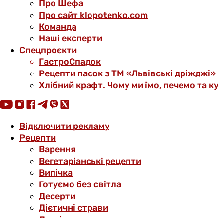
Про Шефа
Про сайт klopotenko.com
Команда
Наші експерти
Спецпроєкти
ГастроСпадок
Рецепти пасок з ТМ «Львівські дріжджі»
Хлібний крафт. Чому ми їмо, печемо та к
Відключити рекламу
Рецепти
Варення
Вегетаріанські рецепти
Випічка
Готуємо без світла
Десерти
Дієтичні страви