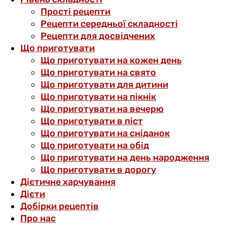
Прості рецепти
Рецепти середньої складності
Рецепти для досвідчених
Що приготувати
Що приготувати на кожен день
Що приготувати на свято
Що приготувати для дитини
Що приготувати на пікнік
Що приготувати на вечерю
Що приготувати в піст
Що приготувати на сніданок
Що приготувати на обід
Що приготувати на день народження
Що приготувати в дорогу
Дієтичне харчування
Дієти
Добірки рецептів
Про нас