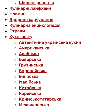
Шкільні рецепти
Кулінарні лайфхаки
Новини
Здорове харчування
Кулінарна енциклопедія
Страви
Кухні світу
Автентична українська кухня
Американська
Арабська
Баварська
Грузинська
Європейська
Індійська
Італійська
Китайська
Корейська
Кримськотатарська
Мексиканська