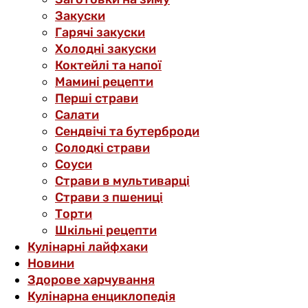
Закуски
Гарячі закуски
Холодні закуски
Коктейлі та напої
Мамині рецепти
Перші страви
Салати
Сендвічі та бутерброди
Солодкі страви
Соуси
Страви в мультиварці
Страви з пшениці
Торти
Шкільні рецепти
Кулінарні лайфхаки
Новини
Здорове харчування
Кулінарна енциклопедія