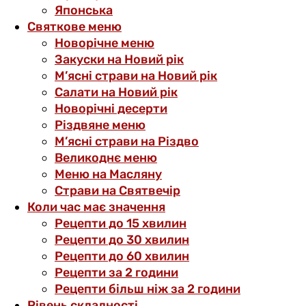
Японська
Святкове меню
Новорічне меню
Закуски на Новий рік
М’ясні страви на Новий рік
Салати на Новий рік
Новорічні десерти
Різдвяне меню
М’ясні страви на Різдво
Великоднє меню
Меню на Масляну
Страви на Святвечір
Коли час має значення
Рецепти до 15 хвилин
Рецепти до 30 хвилин
Рецепти до 60 хвилин
Рецепти за 2 години
Рецепти більш ніж за 2 години
Рівень складності