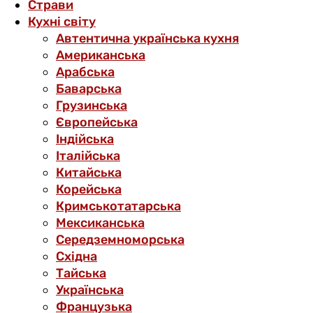
Страви
Кухні світу
Автентична українська кухня
Американська
Арабська
Баварська
Грузинська
Європейська
Індійська
Італійська
Китайська
Корейська
Кримськотатарська
Мексиканська
Середземноморська
Східна
Тайська
Українська
Французька