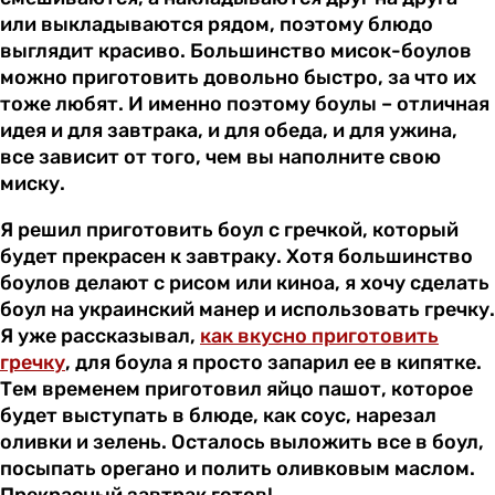
или выкладываются рядом, поэтому блюдо
выглядит красиво. Большинство мисок-боулов
можно приготовить довольно быстро, за что их
тоже любят. И именно поэтому боулы – отличная
идея и для завтрака, и для обеда, и для ужина,
все зависит от того, чем вы наполните свою
миску.
Я решил приготовить боул с гречкой, который
будет прекрасен к завтраку. Хотя большинство
боулов делают с рисом или киноа, я хочу сделать
боул на украинский манер и использовать гречку.
Я уже рассказывал,
как вкусно приготовить
гречку
, для боула я просто запарил ее в кипятке.
Тем временем приготовил яйцо пашот, которое
будет выступать в блюде, как соус, нарезал
оливки и зелень. Осталось выложить все в боул,
посыпать орегано и полить оливковым маслом.