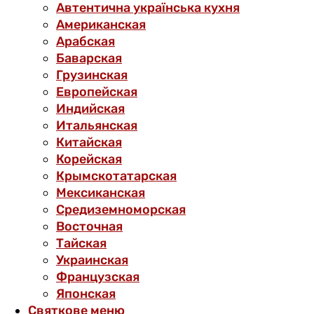
Автентична українська кухня
Американская
Арабская
Баварская
Грузинская
Европейская
Индийская
Итальянская
Китайская
Корейская
Крымскотатарская
Мексиканская
Средиземноморская
Восточная
Тайская
Украинская
Французская
Японская
Святкове меню