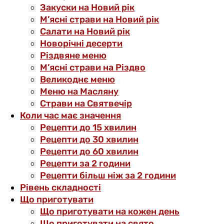
Закуски на Новий рік
М’ясні страви на Новий рік
Салати на Новий рік
Новорічні десерти
Різдвяне меню
М’ясні страви на Різдво
Великоднє меню
Меню на Масляну
Страви на Святвечір
Коли час має значення
Рецепти до 15 хвилин
Рецепти до 30 хвилин
Рецепти до 60 хвилин
Рецепти за 2 години
Рецепти більш ніж за 2 години
Рівень складності
Що приготувати
Що приготувати на кожен день
Що приготувати на свято