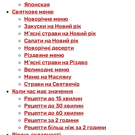
Японская
Святкове меню
Новорічне меню
Закуски на Новий рік
М’ясні страви на Новий рік
Салати на Новий рік
Новорічні десерти
Різдвяне меню
М’ясні страви на Різдво
Великоднє меню
Меню на Масляну
Страви на Святвечір
Коли час має значення
Рецепти до 15 хвилин
Рецепти до 30 хвилин
Рецепти до 60 хвилин
Рецепти за 2 години
Рецепти більш ніж за 2 години
Рівень складності