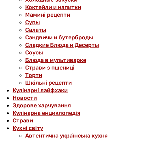
Коктейли и напитки
Мамині рецепти
Супы
Салаты
Сэндвичи и бутерброды
Сладкие Блюда и Десерты
Соусы
Блюда в мультиварке
Страви з пшениці
Торти
Шкільні рецепти
Кулінарні лайфхаки
Новости
Здорове харчування
Кулінарна енциклопедія
Страви
Кухні світу
Автентична українська кухня