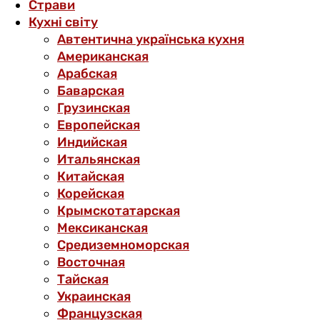
Страви
Кухні світу
Автентична українська кухня
Американская
Арабская
Баварская
Грузинская
Европейская
Индийская
Итальянская
Китайская
Корейская
Крымскотатарская
Мексиканская
Средиземноморская
Восточная
Тайская
Украинская
Французская