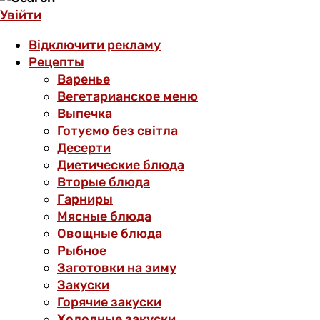
Увійти
Відключити рекламу
Рецепты
Варенье
Вегетарианское меню
Выпечка
Готуємо без світла
Десерти
Диетические блюда
Вторые блюда
Гарниры
Мясные блюда
Овощные блюда
Рыбное
Заготовки на зиму
Закуски
Горячие закуски
Холодные закуски