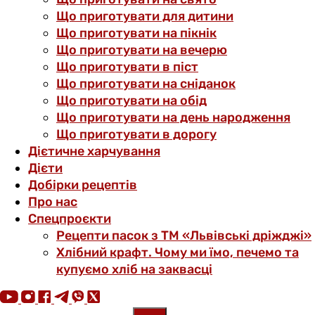
Що приготувати для дитини
Що приготувати на пікнік
Що приготувати на вечерю
Що приготувати в піст
Що приготувати на сніданок
Що приготувати на обід
Що приготувати на день народження
Що приготувати в дорогу
Дієтичне харчування
Дієти
Добірки рецептів
Про нас
Спецпроєкти
Рецепти пасок з ТМ «Львівські дріжджі»
Хлібний крафт. Чому ми їмо, печемо та
купуємо хліб на заквасці