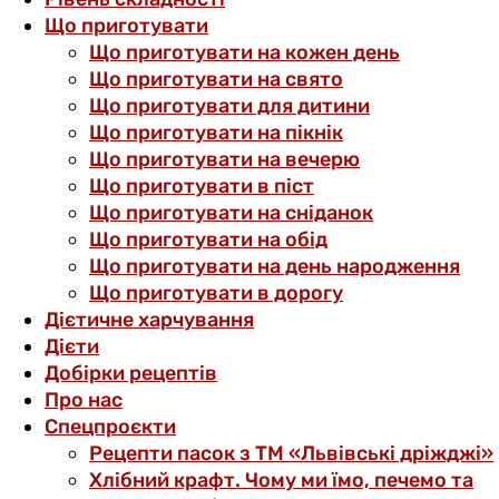
Що приготувати
Що приготувати на кожен день
Що приготувати на свято
Що приготувати для дитини
Що приготувати на пікнік
Що приготувати на вечерю
Що приготувати в піст
Що приготувати на сніданок
Що приготувати на обід
Що приготувати на день народження
Що приготувати в дорогу
Дієтичне харчування
Дієти
Добірки рецептів
Про нас
Спецпроєкти
Рецепти пасок з ТМ «Львівські дріжджі»
Хлібний крафт. Чому ми їмо, печемо та