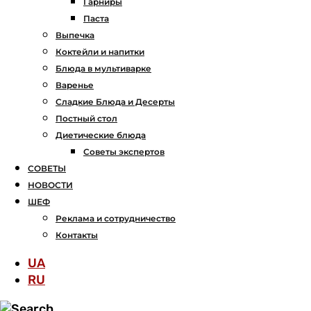
Гарниры
Паста
Выпечка
Коктейли и напитки
Блюда в мультиварке
Варенье
Сладкие Блюда и Десерты
Постный стол
Диетические блюда
Советы экспертов
СОВЕТЫ
НОВОСТИ
ШЕФ
Реклама и сотрудничество
Контакты
UA
RU