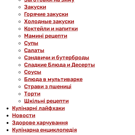
Закуски
Горячие закуски
Холодные закуски
Коктейли и напитки
Мамині рецепти
Супы
Салаты
Сэндвичи и бутерброды
Сладкие Блюда и Десерты
Соусы
Блюда в мультиварке
Страви з пшениці
Торти
Шкільні рецепти
Кулінарні лайфхаки
Новости
Здорове харчування
Кулінарна енциклопедія