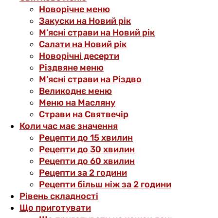
Новорічне меню
Закуски на Новий рік
М’ясні страви на Новий рік
Салати на Новий рік
Новорічні десерти
Різдвяне меню
М’ясні страви на Різдво
Великоднє меню
Меню на Масляну
Страви на Святвечір
Коли час має значення
Рецепти до 15 хвилин
Рецепти до 30 хвилин
Рецепти до 60 хвилин
Рецепти за 2 години
Рецепти більш ніж за 2 години
Рівень складності
Що приготувати