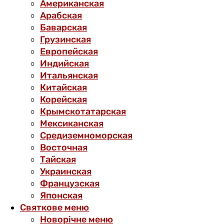
Американская
Арабская
Баварская
Грузинская
Европейская
Индийская
Итальянская
Китайская
Корейская
Крымскотатарская
Мексиканская
Средиземноморская
Восточная
Тайская
Украинская
Французская
Японская
Святкове меню
Новорічне меню