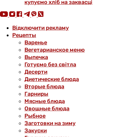
купуємо хліб на заквасці
Відключити рекламу
Рецепты
Варенье
Вегетарианское меню
Выпечка
Готуємо без світла
Десерти
Диетические блюда
Вторые блюда
Гарниры
Мясные блюда
Овощные блюда
Рыбное
Заготовки на зиму
Закуски