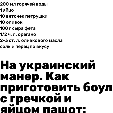
200 мл
горячей
воды
1 яйцо
10 веточек
петрушки
10 оливок
100 г
сыра
фета
1/2 ч.
л.
орегано
2-3 ст.
л.
оливкового масла
соль и
перец
по вкусу
На украинский
манер. Как
приготовить боул
с гречкой и
яйцом пашот: