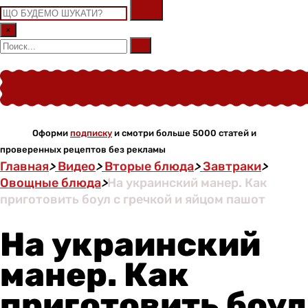
×
Оформи
подписку
и смотри больше 5000 статей и
проверенных рецептов без рекламы
Главная
>
Видео
>
Вторые блюда
>
Завтраки
>
Овощные блюда
>
На украинский манер. Как
приготовить боул с гречкой и яйцом пашот
На украинский
манер. Как
приготовить боул