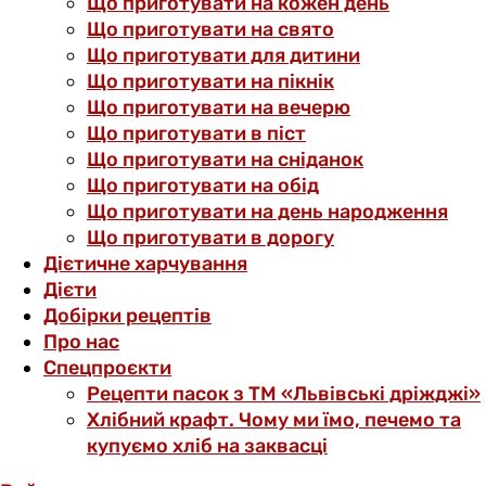
Що приготувати на кожен день
Що приготувати на свято
Що приготувати для дитини
Що приготувати на пікнік
Що приготувати на вечерю
Що приготувати в піст
Що приготувати на сніданок
Що приготувати на обід
Що приготувати на день народження
Що приготувати в дорогу
Дієтичне харчування
Дієти
Добірки рецептів
Про нас
Спецпроєкти
Рецепти пасок з ТМ «Львівські дріжджі»
Хлібний крафт. Чому ми їмо, печемо та
купуємо хліб на заквасці