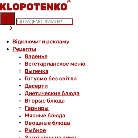
Skip
to
content
Відключити рекламу
Рецепты
Варенье
Вегетарианское меню
Выпечка
Готуємо без світла
Десерти
Диетические блюда
Вторые блюда
Гарниры
Мясные блюда
Овощные блюда
Рыбное
Заготовки на зиму