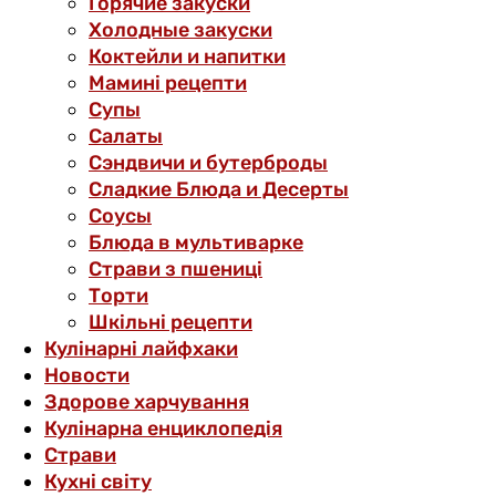
Горячие закуски
Холодные закуски
Коктейли и напитки
Мамині рецепти
Супы
Салаты
Сэндвичи и бутерброды
Сладкие Блюда и Десерты
Соусы
Блюда в мультиварке
Страви з пшениці
Торти
Шкільні рецепти
Кулінарні лайфхаки
Новости
Здорове харчування
Кулінарна енциклопедія
Страви
Кухні світу