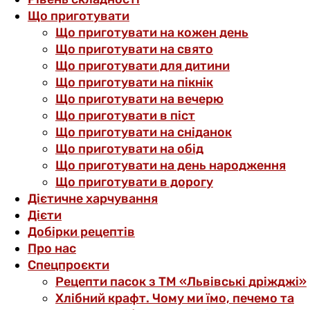
Що приготувати
Що приготувати на кожен день
Що приготувати на свято
Що приготувати для дитини
Що приготувати на пікнік
Що приготувати на вечерю
Що приготувати в піст
Що приготувати на сніданок
Що приготувати на обід
Що приготувати на день народження
Що приготувати в дорогу
Дієтичне харчування
Дієти
Добірки рецептів
Про нас
Спецпроєкти
Рецепти пасок з ТМ «Львівські дріжджі»
Хлібний крафт. Чому ми їмо, печемо та