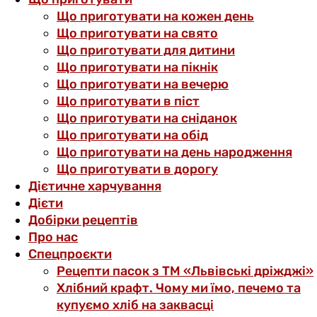
Що приготувати на кожен день
Що приготувати на свято
Що приготувати для дитини
Що приготувати на пікнік
Що приготувати на вечерю
Що приготувати в піст
Що приготувати на сніданок
Що приготувати на обід
Що приготувати на день народження
Що приготувати в дорогу
Дієтичне харчування
Дієти
Добірки рецептів
Про нас
Спецпроєкти
Рецепти пасок з ТМ «Львівські дріжджі»
Хлібний крафт. Чому ми їмо, печемо та
купуємо хліб на заквасці