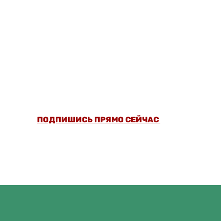
ОФОРМИ ПОДПИСКУ И СМОТРИ БОЛЬШЕ
5000 СТАТЕЙ И ПРОВЕРЕННЫХ РЕЦЕПТОВ
БЕЗ РЕКЛАМЫ.
ПОДПИШИСЬ ПРЯМО СЕЙЧАС