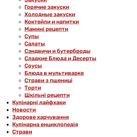
Горячие закуски
Холодные закуски
Коктейли и напитки
Мамині рецепти
Супы
Салаты
Сэндвичи и бутерброды
Сладкие Блюда и Десерты
Соусы
Блюда в мультиварке
Страви з пшениці
Торти
Шкільні рецепти
Кулінарні лайфхаки
Новости
Здорове харчування
Кулінарна енциклопедія
Страви