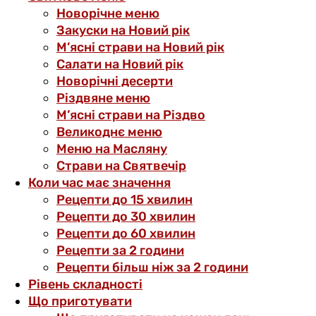
Новорічне меню
Закуски на Новий рік
М’ясні страви на Новий рік
Салати на Новий рік
Новорічні десерти
Різдвяне меню
М’ясні страви на Різдво
Великоднє меню
Меню на Масляну
Страви на Святвечір
Коли час має значення
Рецепти до 15 хвилин
Рецепти до 30 хвилин
Рецепти до 60 хвилин
Рецепти за 2 години
Рецепти більш ніж за 2 години
Рівень складності
Що приготувати