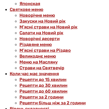
Японская
Святкове меню
Новорічне меню
Закуски на Новий рік
М’ясні страви на Новий рік
Салати на Новий рік
Новорічні десерти
Різдвяне меню
М’ясні страви на Різдво
Великоднє меню
Меню на Масляну
Страви на Святвечір
Коли час має значення
Рецепти до 15 хвилин
Рецепти до 30 хвилин
Рецепти до 60 хвилин
Рецепти за 2 години
Рецепти більш ніж за 2 години
Рівень складності