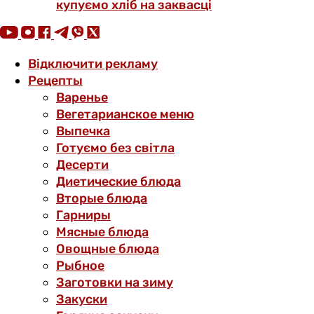
купуємо хліб на заквасці
Відключити рекламу
Рецепты
Варенье
Вегетарианское меню
Выпечка
Готуємо без світла
Десерти
Диетические блюда
Вторые блюда
Гарниры
Мясные блюда
Овощные блюда
Рыбное
Заготовки на зиму
Закуски