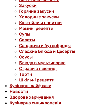
Закуски
Горячие закуски
Холодные закуски
Коктейли и напитки
Мамині рецепти
Супы
Салаты
Сэндвичи и бутерброды
Сладкие Блюда и Десерты
Соусы
Блюда в мультиварке
Страви з пшениці
Торти
Шкільні рецепти
Кулінарні лайфхаки
Новости
Здорове харчування
Кулінарна енциклопедія