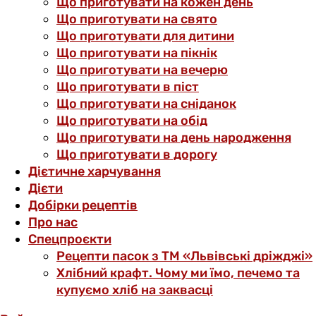
Що приготувати на кожен день
Що приготувати на свято
Що приготувати для дитини
Що приготувати на пікнік
Що приготувати на вечерю
Що приготувати в піст
Що приготувати на сніданок
Що приготувати на обід
Що приготувати на день народження
Що приготувати в дорогу
Дієтичне харчування
Дієти
Добірки рецептів
Про нас
Спецпроєкти
Рецепти пасок з ТМ «Львівські дріжджі»
Хлібний крафт. Чому ми їмо, печемо та
купуємо хліб на заквасці