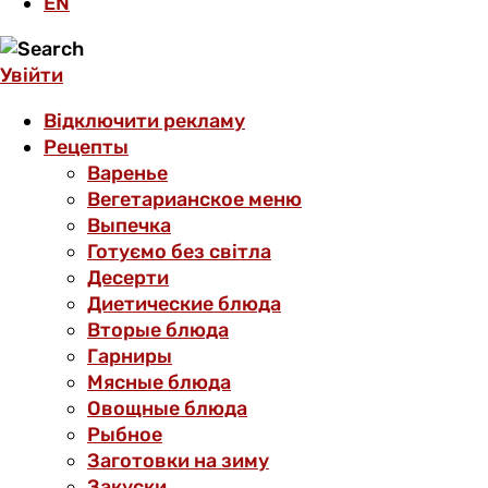
EN
Увійти
Відключити рекламу
Рецепты
Варенье
Вегетарианское меню
Выпечка
Готуємо без світла
Десерти
Диетические блюда
Вторые блюда
Гарниры
Мясные блюда
Овощные блюда
Рыбное
Заготовки на зиму
Закуски