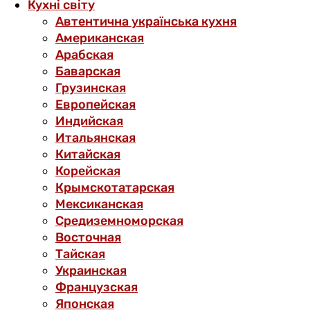
Кухні світу
Автентична українська кухня
Американская
Арабская
Баварская
Грузинская
Европейская
Индийская
Итальянская
Китайская
Корейская
Крымскотатарская
Мексиканская
Средиземноморская
Восточная
Тайская
Украинская
Французская
Японская