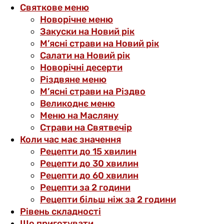
Святкове меню
Новорічне меню
Закуски на Новий рік
М’ясні страви на Новий рік
Салати на Новий рік
Новорічні десерти
Різдвяне меню
М’ясні страви на Різдво
Великоднє меню
Меню на Масляну
Страви на Святвечір
Коли час має значення
Рецепти до 15 хвилин
Рецепти до 30 хвилин
Рецепти до 60 хвилин
Рецепти за 2 години
Рецепти більш ніж за 2 години
Рівень складності
Що приготувати