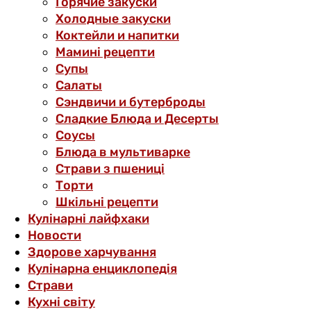
Горячие закуски
Холодные закуски
Коктейли и напитки
Мамині рецепти
Супы
Салаты
Сэндвичи и бутерброды
Сладкие Блюда и Десерты
Соусы
Блюда в мультиварке
Страви з пшениці
Торти
Шкільні рецепти
Кулінарні лайфхаки
Новости
Здорове харчування
Кулінарна енциклопедія
Страви
Кухні світу