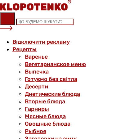
Skip
to
content
Відключити рекламу
Рецепты
Варенье
Вегетарианское меню
Выпечка
Готуємо без світла
Десерти
Диетические блюда
Вторые блюда
Гарниры
Мясные блюда
Овощные блюда
Рыбное
Заготовки на зиму