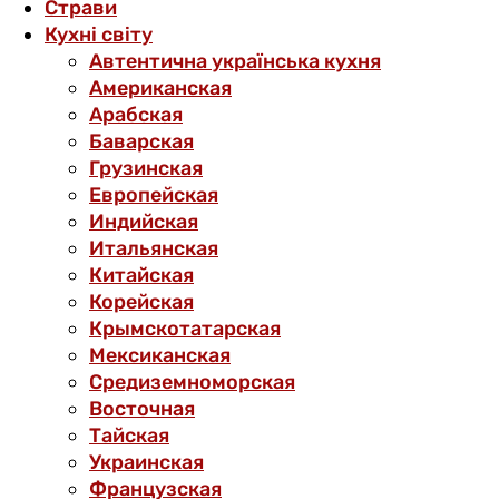
Страви
Кухні світу
Автентична українська кухня
Американская
Арабская
Баварская
Грузинская
Европейская
Индийская
Итальянская
Китайская
Корейская
Крымскотатарская
Мексиканская
Средиземноморская
Восточная
Тайская
Украинская
Французская