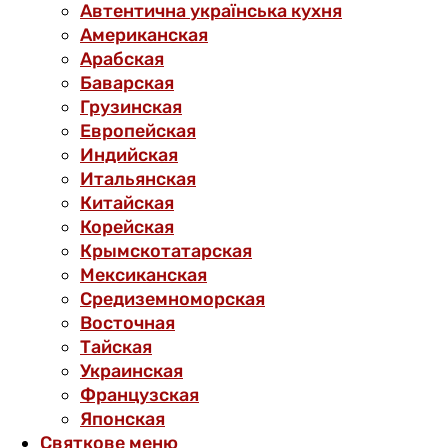
Автентична українська кухня
Американская
Арабская
Баварская
Грузинская
Европейская
Индийская
Итальянская
Китайская
Корейская
Крымскотатарская
Мексиканская
Средиземноморская
Восточная
Тайская
Украинская
Французская
Японская
Святкове меню