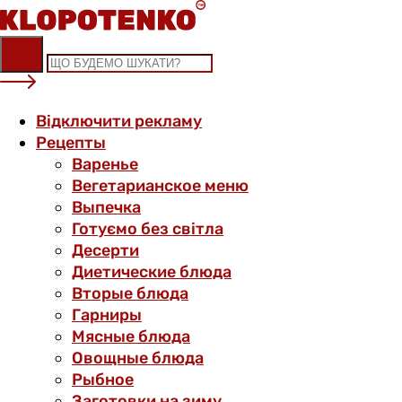
Skip
to
content
Відключити рекламу
Рецепты
Варенье
Вегетарианское меню
Выпечка
Готуємо без світла
Десерти
Диетические блюда
Вторые блюда
Гарниры
Мясные блюда
Овощные блюда
Рыбное
Заготовки на зиму