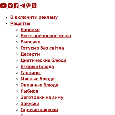
Відключити рекламу
Рецепты
Варенье
Вегетарианское меню
Выпечка
Готуємо без світла
Десерти
Диетические блюда
Вторые блюда
Гарниры
Мясные блюда
Овощные блюда
Рыбное
Заготовки на зиму
Закуски
Горячие закуски