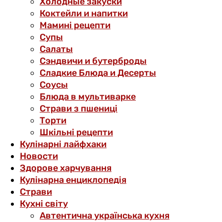
Холодные закуски
Коктейли и напитки
Мамині рецепти
Супы
Салаты
Сэндвичи и бутерброды
Сладкие Блюда и Десерты
Соусы
Блюда в мультиварке
Страви з пшениці
Торти
Шкільні рецепти
Кулінарні лайфхаки
Новости
Здорове харчування
Кулінарна енциклопедія
Страви
Кухні світу
Автентична українська кухня