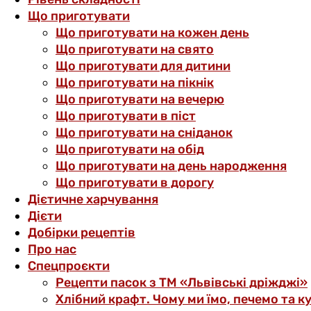
Що приготувати
Що приготувати на кожен день
Що приготувати на свято
Що приготувати для дитини
Що приготувати на пікнік
Що приготувати на вечерю
Що приготувати в піст
Що приготувати на сніданок
Що приготувати на обід
Що приготувати на день народження
Що приготувати в дорогу
Дієтичне харчування
Дієти
Добірки рецептів
Про нас
Спецпроєкти
Рецепти пасок з ТМ «Львівські дріжджі»
Хлібний крафт. Чому ми їмо, печемо та к