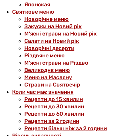
Японская
Святкове меню
Новорічне меню
Закуски на Новий рік
М’ясні страви на Новий рік
Салати на Новий рік
Новорічні десерти
Різдвяне меню
М’ясні страви на Різдво
Великоднє меню
Меню на Масляну
Страви на Святвечір
Коли час має значення
Рецепти до 15 хвилин
Рецепти до 30 хвилин
Рецепти до 60 хвилин
Рецепти за 2 години
Рецепти більш ніж за 2 години
Рівень складності