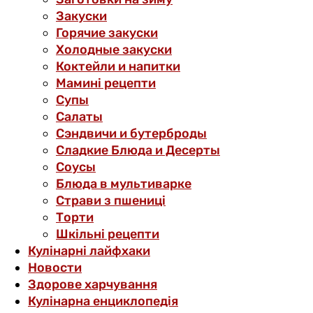
Закуски
Горячие закуски
Холодные закуски
Коктейли и напитки
Мамині рецепти
Супы
Салаты
Сэндвичи и бутерброды
Сладкие Блюда и Десерты
Соусы
Блюда в мультиварке
Страви з пшениці
Торти
Шкільні рецепти
Кулінарні лайфхаки
Новости
Здорове харчування
Кулінарна енциклопедія