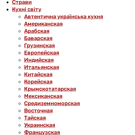
Страви
Кухні світу
Автентична українська кухня
Американская
Арабская
Баварская
Грузинская
Европейская
Индийская
Итальянская
Китайская
Корейская
Крымскотатарская
Мексиканская
Средиземноморская
Восточная
Тайская
Украинская
Французская