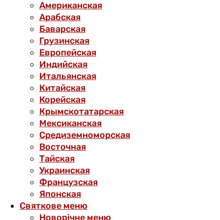
Американская
Арабская
Баварская
Грузинская
Европейская
Индийская
Итальянская
Китайская
Корейская
Крымскотатарская
Мексиканская
Средиземноморская
Восточная
Тайская
Украинская
Французская
Японская
Святкове меню
Новорічне меню