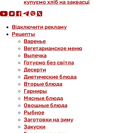
купуємо хліб на заквасці
Відключити рекламу
Рецепты
Варенье
Вегетарианское меню
Выпечка
Готуємо без світла
Десерти
Диетические блюда
Вторые блюда
Гарниры
Мясные блюда
Овощные блюда
Рыбное
Заготовки на зиму
Закуски