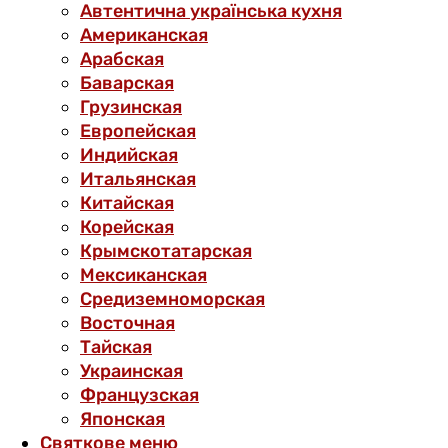
Автентична українська кухня
Американская
Арабская
Баварская
Грузинская
Европейская
Индийская
Итальянская
Китайская
Корейская
Крымскотатарская
Мексиканская
Средиземноморская
Восточная
Тайская
Украинская
Французская
Японская
Святкове меню