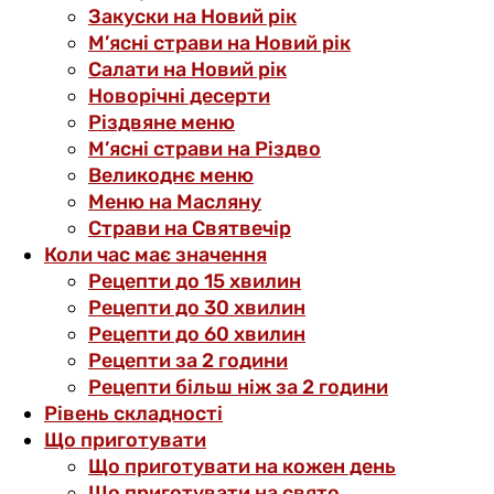
Закуски на Новий рік
М’ясні страви на Новий рік
Салати на Новий рік
Новорічні десерти
Різдвяне меню
М’ясні страви на Різдво
Великоднє меню
Меню на Масляну
Страви на Святвечір
Коли час має значення
Рецепти до 15 хвилин
Рецепти до 30 хвилин
Рецепти до 60 хвилин
Рецепти за 2 години
Рецепти більш ніж за 2 години
Рівень складності
Що приготувати
Що приготувати на кожен день
Що приготувати на свято