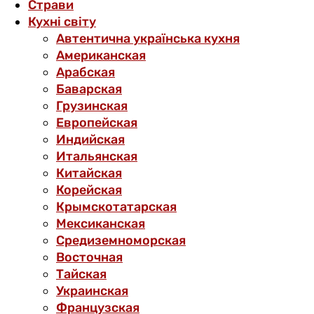
Страви
Кухні світу
Автентична українська кухня
Американская
Арабская
Баварская
Грузинская
Европейская
Индийская
Итальянская
Китайская
Корейская
Крымскотатарская
Мексиканская
Средиземноморская
Восточная
Тайская
Украинская
Французская