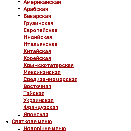
Американская
Арабская
Баварская
Грузинская
Европейская
Индийская
Итальянская
Китайская
Корейская
Крымскотатарская
Мексиканская
Средиземноморская
Восточная
Тайская
Украинская
Французская
Японская
Святкове меню
Новорічне меню