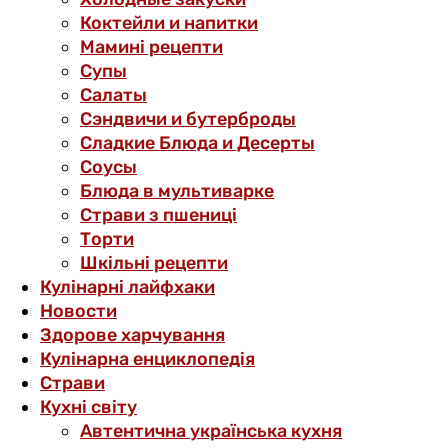
Коктейли и напитки
Мамині рецепти
Супы
Салаты
Сэндвичи и бутерброды
Сладкие Блюда и Десерты
Соусы
Блюда в мультиварке
Страви з пшениці
Торти
Шкільні рецепти
Кулінарні лайфхаки
Новости
Здорове харчування
Кулінарна енциклопедія
Страви
Кухні світу
Автентична українська кухня