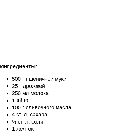
Ингредиенты
:
500 г пшеничной муки
25 г дрожжей
250 мл молока
1 яйцо
100 г сливочного масла
4 ст. л. сахара
½ ст. л. соли
1 желток