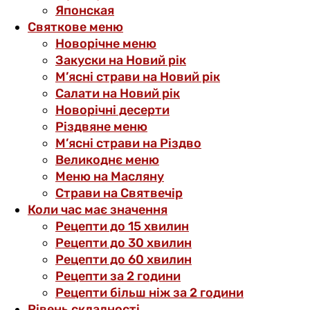
Японская
Святкове меню
Новорічне меню
Закуски на Новий рік
М’ясні страви на Новий рік
Салати на Новий рік
Новорічні десерти
Різдвяне меню
М’ясні страви на Різдво
Великоднє меню
Меню на Масляну
Страви на Святвечір
Коли час має значення
Рецепти до 15 хвилин
Рецепти до 30 хвилин
Рецепти до 60 хвилин
Рецепти за 2 години
Рецепти більш ніж за 2 години
Рівень складності