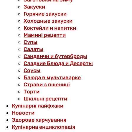
Закуски
Горячие закуски
Холодные закуски
Коктейли и напитки
Мамині рецепти
Супы
Салаты
Сэндвичи и бутерброды
Сладкие Блюда и Десерты
Соусы
Блюда в мультиварке
Страви з пшениці
Торти
Шкільні рецепти
Кулінарні лайфхаки
Новости
Здорове харчування
Кулінарна енциклопедія