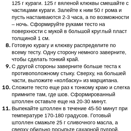
125 г кураги. 125 г вяленой клюквы смешайте с
частицами кураги. Залейте к ним 50 г рома и
пусть настаиваются 2-3 часа, а по возможности
– ночь. Сформируйте руками тесто на
поверхности с мукой в большой круглый пласт
толщиной 1 см.
Готовую курагу и клюкву распределите по
всему тесту. Одну сторону немного заверните,
чтобы сделать тонкий край.
С другой стороны заверните больше теста к
противоположному стыку. Сверху, на большей
части, выложите «колбаску» из марципана.
Сложите тесто еще раз к тонкому краю и слегка
примните там, где шов. Сформированный
штоллен оставьте еще на 20-30 минут.
Выпекайте штоллен в течение 45-50 минут при
температуре 170-180 градусов. Готовый
штоллен смажьте 25 г сливочного масла, а
сверху обильно посыпьте сахарной пудрой,