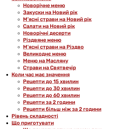
Новорічне меню
Закуски на Новий рік
М’ясні страви на Новий рік
Салати на Новий рік
Новорічні десерти
Різдвяне меню
М’ясні страви на Різдво
Великоднє меню
Меню на Масляну
Страви на Святвечір
Коли час має значення
Рецепти до 15 хвилин
Рецепти до 30 хвилин
Рецепти до 60 хвилин
Рецепти за 2 години
Рецепти більш ніж за 2 години
Рівень складності
Що приготувати