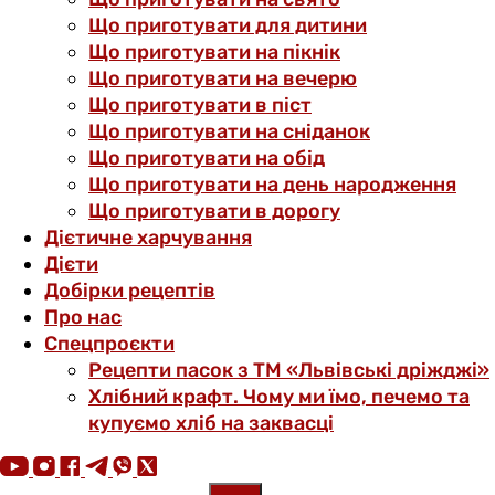
Що приготувати для дитини
Що приготувати на пікнік
Що приготувати на вечерю
Що приготувати в піст
Що приготувати на сніданок
Що приготувати на обід
Що приготувати на день народження
Що приготувати в дорогу
Дієтичне харчування
Дієти
Добірки рецептів
Про нас
Спецпроєкти
Рецепти пасок з ТМ «Львівські дріжджі»
Хлібний крафт. Чому ми їмо, печемо та
купуємо хліб на заквасці