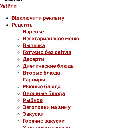
Увійти
Відключити рекламу
Рецепты
Варенье
Вегетарианское меню
Выпечка
Готуємо без світла
Десерти
Диетические блюда
Вторые блюда
Гарниры
Мясные блюда
Овощные блюда
Рыбное
Заготовки на зиму
Закуски
Горячие закуски
Холодные закуски