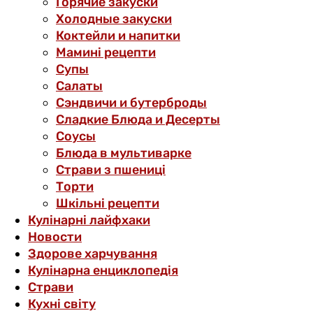
Горячие закуски
Холодные закуски
Коктейли и напитки
Мамині рецепти
Супы
Салаты
Сэндвичи и бутерброды
Сладкие Блюда и Десерты
Соусы
Блюда в мультиварке
Страви з пшениці
Торти
Шкільні рецепти
Кулінарні лайфхаки
Новости
Здорове харчування
Кулінарна енциклопедія
Страви
Кухні світу