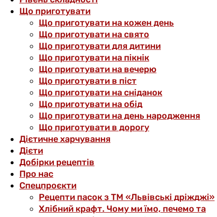
Що приготувати
Що приготувати на кожен день
Що приготувати на свято
Що приготувати для дитини
Що приготувати на пікнік
Що приготувати на вечерю
Що приготувати в піст
Що приготувати на сніданок
Що приготувати на обід
Що приготувати на день народження
Що приготувати в дорогу
Дієтичне харчування
Дієти
Добірки рецептів
Про нас
Спецпроєкти
Рецепти пасок з ТМ «Львівські дріжджі»
Хлібний крафт. Чому ми їмо, печемо та