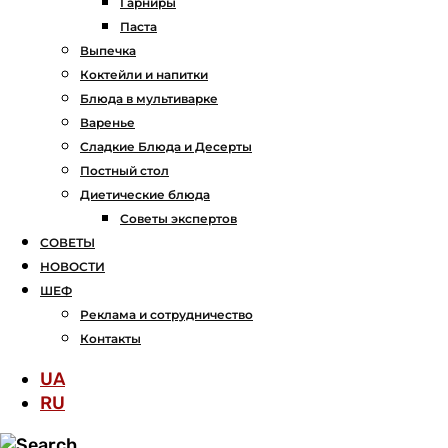
Гарниры
Паста
Выпечка
Коктейли и напитки
Блюда в мультиварке
Варенье
Сладкие Блюда и Десерты
Постный стол
Диетические блюда
Советы экспертов
СОВЕТЫ
НОВОСТИ
ШЕФ
Реклама и сотрудничество
Контакты
UA
RU