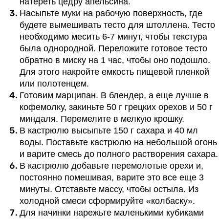
натереть цедру апельсина.
Насыпьте муки на рабочую поверхность, где
будете вымешивать тесто для штоллена. Тесто
необходимо месить 6-7 минут, чтобы текстура
была однородной. Переложите готовое тесто
обратно в миску на 1 час, чтобы оно подошло.
Для этого накройте емкость пищевой пленкой
или полотенцем.
Готовим марципан. В блендер, а еще лучше в
кофемолку, закиньте 50 г грецких орехов и 50 г
миндаля. Перемелите в мелкую крошку.
В кастрюлю высыпьте 150 г сахара и 40 мл
воды. Поставьте кастрюлю на небольшой огонь
и варите смесь до полного растворения сахара.
В кастрюлю добавьте перемолотые орехи и,
постоянно помешивая, варите это все еще 3
минуты. Отставьте массу, чтобы остыла. Из
холодной смеси сформируйте «колбаску».
Для начинки нарежьте маленькими кубиками