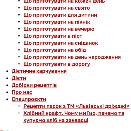
Що приготувати на кожен день
Що приготувати на свято
Що приготувати для дитини
Що приготувати на пікнік
Що приготувати на вечерю
Що приготувати в піст
Що приготувати на сніданок
Що приготувати на обід
Що приготувати на день народження
Що приготувати в дорогу
Дієтичне харчування
Дієти
Добірки рецептів
Про нас
Спецпроєкти
Рецепти пасок з ТМ «Львівські дріжджі»
Хлібний крафт. Чому ми їмо, печемо та
купуємо хліб на заквасці