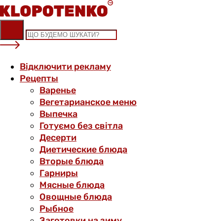
Skip
to
content
Відключити рекламу
Рецепты
Варенье
Вегетарианское меню
Выпечка
Готуємо без світла
Десерти
Диетические блюда
Вторые блюда
Гарниры
Мясные блюда
Овощные блюда
Рыбное
Заготовки на зиму