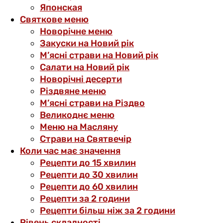
Японская
Святкове меню
Новорічне меню
Закуски на Новий рік
М’ясні страви на Новий рік
Салати на Новий рік
Новорічні десерти
Різдвяне меню
М’ясні страви на Різдво
Великоднє меню
Меню на Масляну
Страви на Святвечір
Коли час має значення
Рецепти до 15 хвилин
Рецепти до 30 хвилин
Рецепти до 60 хвилин
Рецепти за 2 години
Рецепти більш ніж за 2 години
Рівень складності