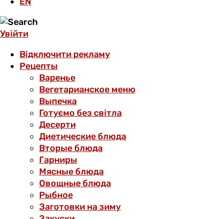
EN
Увійти
Відключити рекламу
Рецепты
Варенье
Вегетарианское меню
Выпечка
Готуємо без світла
Десерти
Диетические блюда
Вторые блюда
Гарниры
Мясные блюда
Овощные блюда
Рыбное
Заготовки на зиму
Закуски