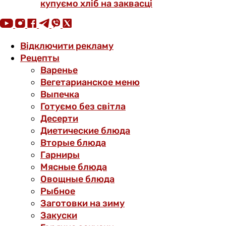
купуємо хліб на заквасці
Відключити рекламу
Рецепты
Варенье
Вегетарианское меню
Выпечка
Готуємо без світла
Десерти
Диетические блюда
Вторые блюда
Гарниры
Мясные блюда
Овощные блюда
Рыбное
Заготовки на зиму
Закуски