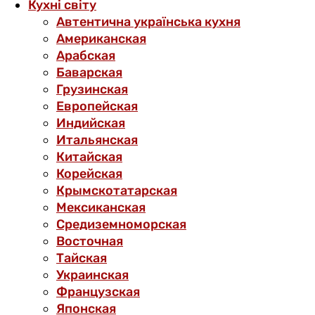
Кухні світу
Автентична українська кухня
Американская
Арабская
Баварская
Грузинская
Европейская
Индийская
Итальянская
Китайская
Корейская
Крымскотатарская
Мексиканская
Средиземноморская
Восточная
Тайская
Украинская
Французская
Японская