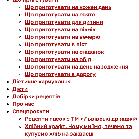
Що приготувати на кожен день
Що приготувати на свято
Що приготувати для дитини
Що приготувати на пікнік
Що приготувати на вечерю
Що приготувати в піст
Що приготувати на сніданок
Що приготувати на обід
Що приготувати на день народження
Що приготувати в дорогу
Дієтичне харчування
Дієти
Добірки рецептів
Про нас
Спецпроєкти
Рецепти пасок з ТМ «Львівські дріжджі»
Хлібний крафт. Чому ми їмо, печемо та
купуємо хліб на заквасці