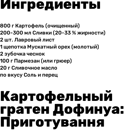
Ингредиенты
800 г
Картофель
(очищенный)
200-300 мл
Сливки
(20-33 % жирности)
2 шт.
Лавровый
лист
1 щепотка
Мускатный
орех (молотый)
2 зубочка
чеснок
100 г
Пармезан
(или грюер)
20 г
Сливочное
масло
по вкусу
Соль
и перец
Картофельный
гратен Дофинуа:
Приготування