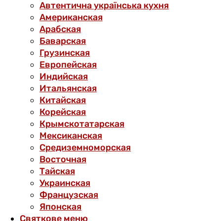
Автентична українська кухня
Американская
Арабская
Баварская
Грузинская
Европейская
Индийская
Итальянская
Китайская
Корейская
Крымскотатарская
Мексиканская
Средиземноморская
Восточная
Тайская
Украинская
Французская
Японская
Святкове меню