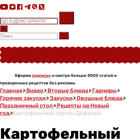
×
Оформи
подписку
и смотри больше 5000 статей и
проверенных рецептов без рекламы
Главная
>
Видео
>
Вторые блюда
>
Гарниры
>
Горячие закуски
>
Закуски
>
Овощные блюда
>
Праздничный стол
>
Рецепты на Новый
год
>
Картофельный гратен Дофинуа
Картофельный