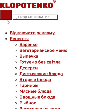
Skip
to
content
Відключити рекламу
Рецепты
Варенье
Вегетарианское меню
Выпечка
Готуємо без світла
Десерти
Диетические блюда
Вторые блюда
Гарниры
Мясные блюда
Овощные блюда
Рыбное
Заготовки на зиму