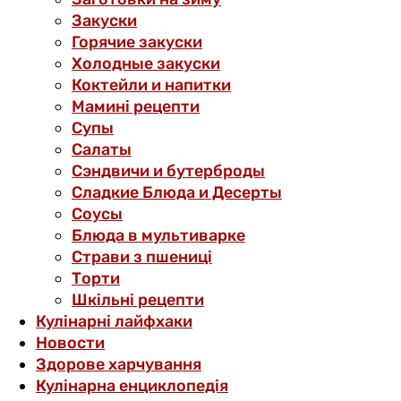
Закуски
Горячие закуски
Холодные закуски
Коктейли и напитки
Мамині рецепти
Супы
Салаты
Сэндвичи и бутерброды
Сладкие Блюда и Десерты
Соусы
Блюда в мультиварке
Страви з пшениці
Торти
Шкільні рецепти
Кулінарні лайфхаки
Новости
Здорове харчування
Кулінарна енциклопедія