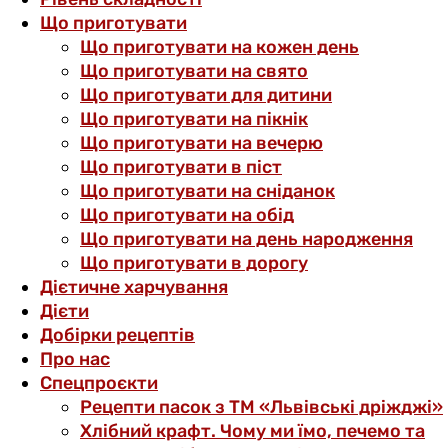
Що приготувати
Що приготувати на кожен день
Що приготувати на свято
Що приготувати для дитини
Що приготувати на пікнік
Що приготувати на вечерю
Що приготувати в піст
Що приготувати на сніданок
Що приготувати на обід
Що приготувати на день народження
Що приготувати в дорогу
Дієтичне харчування
Дієти
Добірки рецептів
Про нас
Спецпроєкти
Рецепти пасок з ТМ «Львівські дріжджі»
Хлібний крафт. Чому ми їмо, печемо та