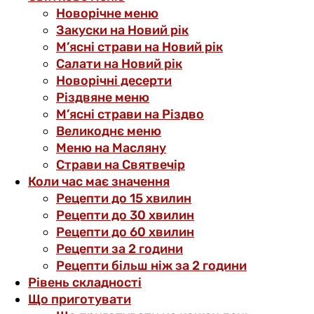
Новорічне меню
Закуски на Новий рік
М’ясні страви на Новий рік
Салати на Новий рік
Новорічні десерти
Різдвяне меню
М’ясні страви на Різдво
Великоднє меню
Меню на Масляну
Страви на Святвечір
Коли час має значення
Рецепти до 15 хвилин
Рецепти до 30 хвилин
Рецепти до 60 хвилин
Рецепти за 2 години
Рецепти більш ніж за 2 години
Рівень складності
Що приготувати