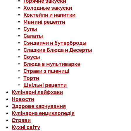
Горячие закуски
Холодные закуски
Коктейли и напитки
Мамині рецепти
Супы
Салаты
Сэндвичи и бутерброды
Сладкие Блюда и Десерты
Соусы
Блюда в мультиварке
Страви з пшениці
Торти
Шкільні рецепти
Кулінарні лайфхаки
Новости
Здорове харчування
Кулінарна енциклопедія
Страви
Кухні світу