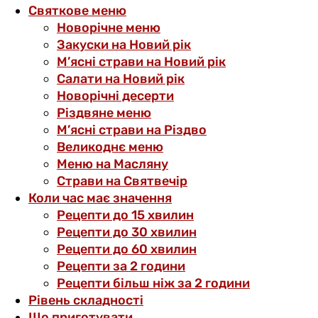
Святкове меню
Новорічне меню
Закуски на Новий рік
М’ясні страви на Новий рік
Салати на Новий рік
Новорічні десерти
Різдвяне меню
М’ясні страви на Різдво
Великоднє меню
Меню на Масляну
Страви на Святвечір
Коли час має значення
Рецепти до 15 хвилин
Рецепти до 30 хвилин
Рецепти до 60 хвилин
Рецепти за 2 години
Рецепти більш ніж за 2 години
Рівень складності
Що приготувати