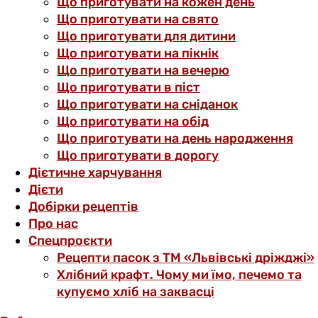
Що приготувати на кожен день
Що приготувати на свято
Що приготувати для дитини
Що приготувати на пікнік
Що приготувати на вечерю
Що приготувати в піст
Що приготувати на сніданок
Що приготувати на обід
Що приготувати на день народження
Що приготувати в дорогу
Дієтичне харчування
Дієти
Добірки рецептів
Про нас
Спецпроєкти
Рецепти пасок з ТМ «Львівські дріжджі»
Хлібний крафт. Чому ми їмо, печемо та
купуємо хліб на заквасці