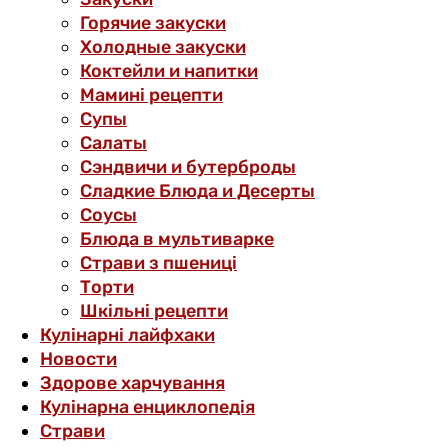
Горячие закуски
Холодные закуски
Коктейли и напитки
Мамині рецепти
Супы
Салаты
Сэндвичи и бутерброды
Сладкие Блюда и Десерты
Соусы
Блюда в мультиварке
Страви з пшениці
Торти
Шкільні рецепти
Кулінарні лайфхаки
Новости
Здорове харчування
Кулінарна енциклопедія
Страви