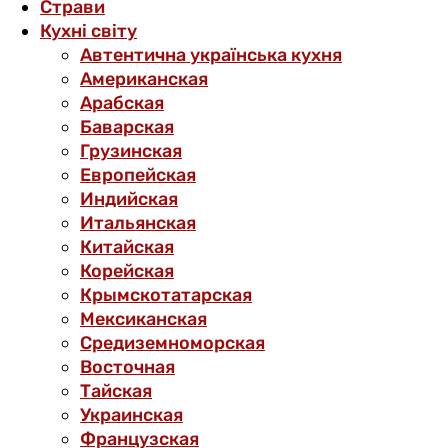
Страви
Кухні світу
Автентична українська кухня
Американская
Арабская
Баварская
Грузинская
Европейская
Индийская
Итальянская
Китайская
Корейская
Крымскотатарская
Мексиканская
Средиземноморская
Восточная
Тайская
Украинская
Французская