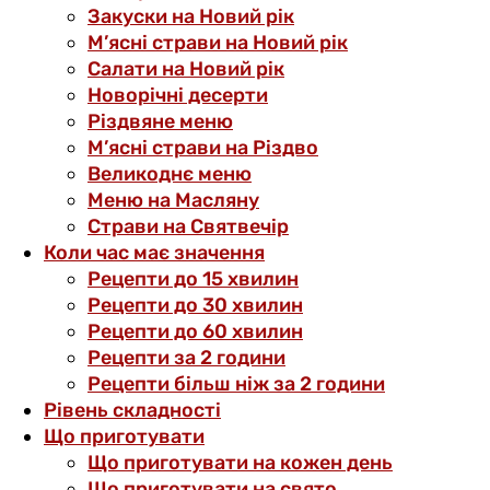
Закуски на Новий рік
М’ясні страви на Новий рік
Салати на Новий рік
Новорічні десерти
Різдвяне меню
М’ясні страви на Різдво
Великоднє меню
Меню на Масляну
Страви на Святвечір
Коли час має значення
Рецепти до 15 хвилин
Рецепти до 30 хвилин
Рецепти до 60 хвилин
Рецепти за 2 години
Рецепти більш ніж за 2 години
Рівень складності
Що приготувати
Що приготувати на кожен день
Що приготувати на свято