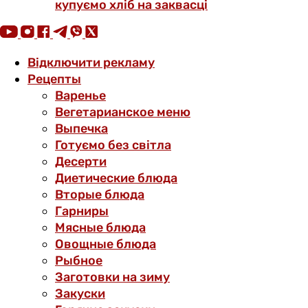
купуємо хліб на заквасці
Відключити рекламу
Рецепты
Варенье
Вегетарианское меню
Выпечка
Готуємо без світла
Десерти
Диетические блюда
Вторые блюда
Гарниры
Мясные блюда
Овощные блюда
Рыбное
Заготовки на зиму
Закуски