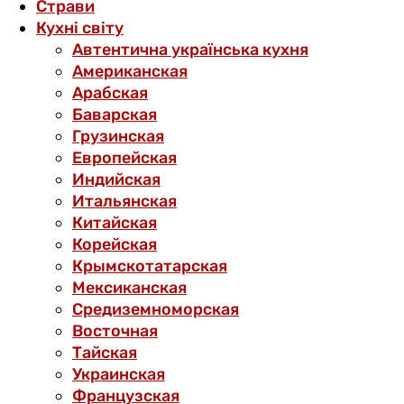
Страви
Кухні світу
Автентична українська кухня
Американская
Арабская
Баварская
Грузинская
Европейская
Индийская
Итальянская
Китайская
Корейская
Крымскотатарская
Мексиканская
Средиземноморская
Восточная
Тайская
Украинская
Французская