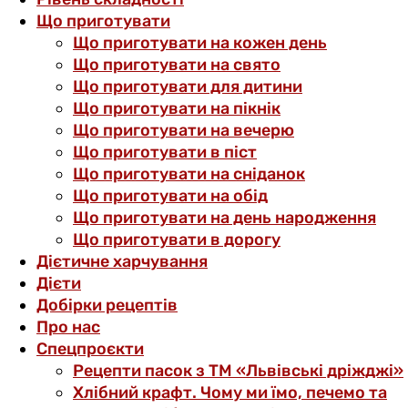
Що приготувати
Що приготувати на кожен день
Що приготувати на свято
Що приготувати для дитини
Що приготувати на пікнік
Що приготувати на вечерю
Що приготувати в піст
Що приготувати на сніданок
Що приготувати на обід
Що приготувати на день народження
Що приготувати в дорогу
Дієтичне харчування
Дієти
Добірки рецептів
Про нас
Спецпроєкти
Рецепти пасок з ТМ «Львівські дріжджі»
Хлібний крафт. Чому ми їмо, печемо та