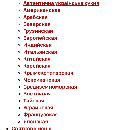
Автентична українська кухня
Американская
Арабская
Баварская
Грузинская
Европейская
Индийская
Итальянская
Китайская
Корейская
Крымскотатарская
Мексиканская
Средиземноморская
Восточная
Тайская
Украинская
Французская
Японская
Святкове меню