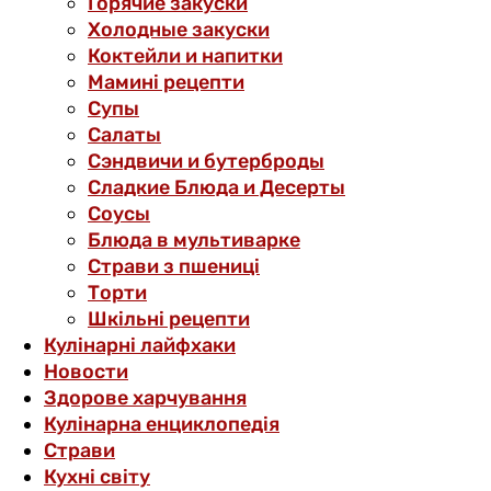
Горячие закуски
Холодные закуски
Коктейли и напитки
Мамині рецепти
Супы
Салаты
Сэндвичи и бутерброды
Сладкие Блюда и Десерты
Соусы
Блюда в мультиварке
Страви з пшениці
Торти
Шкільні рецепти
Кулінарні лайфхаки
Новости
Здорове харчування
Кулінарна енциклопедія
Страви
Кухні світу