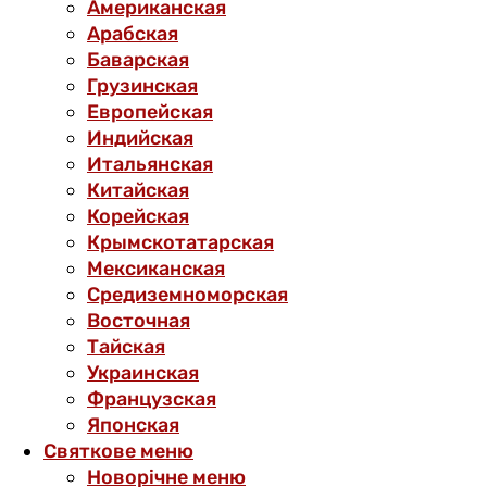
Американская
Арабская
Баварская
Грузинская
Европейская
Индийская
Итальянская
Китайская
Корейская
Крымскотатарская
Мексиканская
Средиземноморская
Восточная
Тайская
Украинская
Французская
Японская
Святкове меню
Новорічне меню