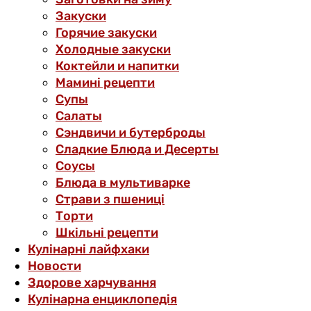
Закуски
Горячие закуски
Холодные закуски
Коктейли и напитки
Мамині рецепти
Супы
Салаты
Сэндвичи и бутерброды
Сладкие Блюда и Десерты
Соусы
Блюда в мультиварке
Страви з пшениці
Торти
Шкільні рецепти
Кулінарні лайфхаки
Новости
Здорове харчування
Кулінарна енциклопедія