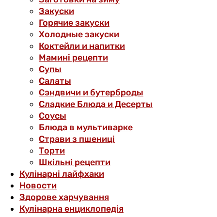
Закуски
Горячие закуски
Холодные закуски
Коктейли и напитки
Мамині рецепти
Супы
Салаты
Сэндвичи и бутерброды
Сладкие Блюда и Десерты
Соусы
Блюда в мультиварке
Страви з пшениці
Торти
Шкільні рецепти
Кулінарні лайфхаки
Новости
Здорове харчування
Кулінарна енциклопедія