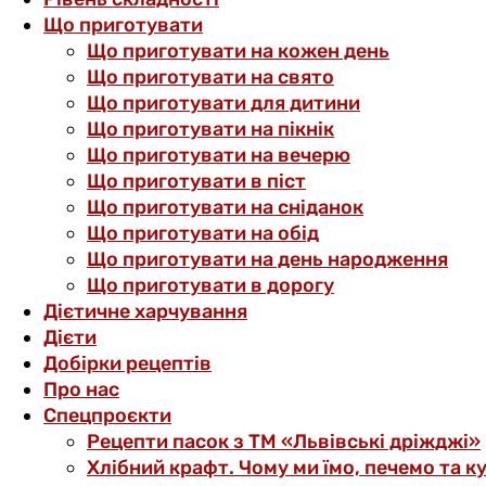
Що приготувати
Що приготувати на кожен день
Що приготувати на свято
Що приготувати для дитини
Що приготувати на пікнік
Що приготувати на вечерю
Що приготувати в піст
Що приготувати на сніданок
Що приготувати на обід
Що приготувати на день народження
Що приготувати в дорогу
Дієтичне харчування
Дієти
Добірки рецептів
Про нас
Спецпроєкти
Рецепти пасок з ТМ «Львівські дріжджі»
Хлібний крафт. Чому ми їмо, печемо та к