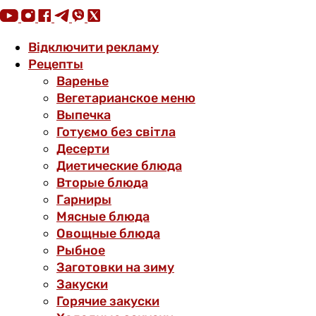
Відключити рекламу
Рецепты
Варенье
Вегетарианское меню
Выпечка
Готуємо без світла
Десерти
Диетические блюда
Вторые блюда
Гарниры
Мясные блюда
Овощные блюда
Рыбное
Заготовки на зиму
Закуски
Горячие закуски