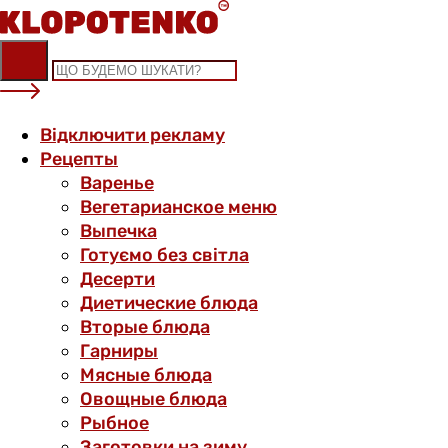
Skip
to
content
Відключити рекламу
Рецепты
Варенье
Вегетарианское меню
Выпечка
Готуємо без світла
Десерти
Диетические блюда
Вторые блюда
Гарниры
Мясные блюда
Овощные блюда
Рыбное
Заготовки на зиму