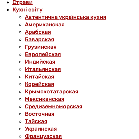
Страви
Кухні світу
Автентична українська кухня
Американская
Арабская
Баварская
Грузинская
Европейская
Индийская
Итальянская
Китайская
Корейская
Крымскотатарская
Мексиканская
Средиземноморская
Восточная
Тайская
Украинская
Французская