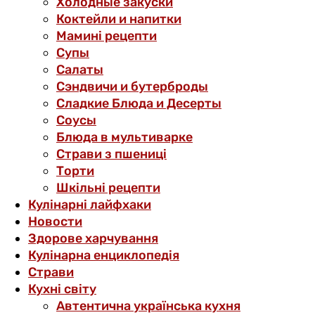
Холодные закуски
Коктейли и напитки
Мамині рецепти
Супы
Салаты
Сэндвичи и бутерброды
Сладкие Блюда и Десерты
Соусы
Блюда в мультиварке
Страви з пшениці
Торти
Шкільні рецепти
Кулінарні лайфхаки
Новости
Здорове харчування
Кулінарна енциклопедія
Страви
Кухні світу
Автентична українська кухня