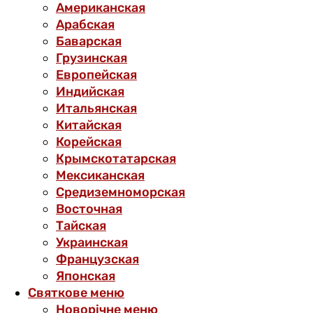
Американская
Арабская
Баварская
Грузинская
Европейская
Индийская
Итальянская
Китайская
Корейская
Крымскотатарская
Мексиканская
Средиземноморская
Восточная
Тайская
Украинская
Французская
Японская
Святкове меню
Новорічне меню