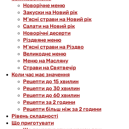
Новорічне меню
Закуски на Новий рік
М’ясні страви на Новий рік
Салати на Новий рік
Новорічні десерти
Різдвяне меню
М’ясні страви на Різдво
Великоднє меню
Меню на Масляну
Страви на Святвечір
Коли час має значення
Рецепти до 15 хвилин
Рецепти до 30 хвилин
Рецепти до 60 хвилин
Рецепти за 2 години
Рецепти більш ніж за 2 години
Рівень складності
Що приготувати