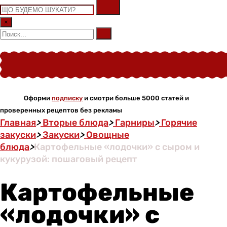
×
Оформи
подписку
и смотри больше 5000 статей и
проверенных рецептов без рекламы
Главная
>
Вторые блюда
>
Гарниры
>
Горячие
закуски
>
Закуски
>
Овощные
блюда
>
Картофельные «лодочки» с сыром и
кукурузой: пошаговый рецепт
Картофельные
«лодочки» с