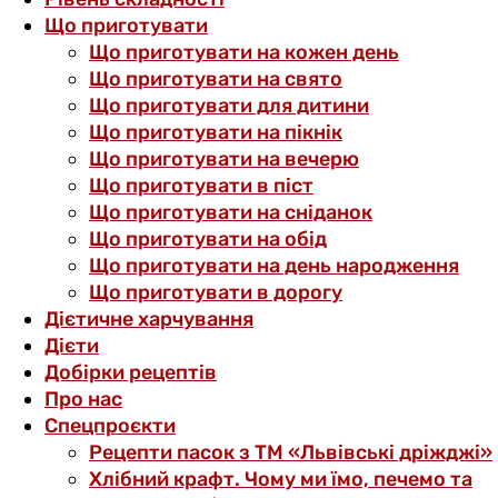
Що приготувати
Що приготувати на кожен день
Що приготувати на свято
Що приготувати для дитини
Що приготувати на пікнік
Що приготувати на вечерю
Що приготувати в піст
Що приготувати на сніданок
Що приготувати на обід
Що приготувати на день народження
Що приготувати в дорогу
Дієтичне харчування
Дієти
Добірки рецептів
Про нас
Спецпроєкти
Рецепти пасок з ТМ «Львівські дріжджі»
Хлібний крафт. Чому ми їмо, печемо та