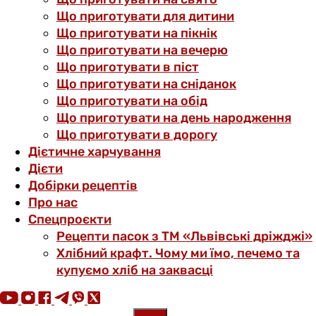
Що приготувати для дитини
Що приготувати на пікнік
Що приготувати на вечерю
Що приготувати в піст
Що приготувати на сніданок
Що приготувати на обід
Що приготувати на день народження
Що приготувати в дорогу
Дієтичне харчування
Дієти
Добірки рецептів
Про нас
Спецпроєкти
Рецепти пасок з ТМ «Львівські дріжджі»
Хлібний крафт. Чому ми їмо, печемо та
купуємо хліб на заквасці