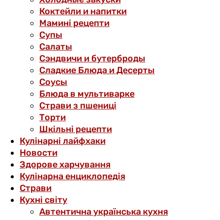
Коктейли и напитки
Мамині рецепти
Супы
Салаты
Сэндвичи и бутерброды
Сладкие Блюда и Десерты
Соусы
Блюда в мультиварке
Страви з пшениці
Торти
Шкільні рецепти
Кулінарні лайфхаки
Новости
Здорове харчування
Кулінарна енциклопедія
Страви
Кухні світу
Автентична українська кухня