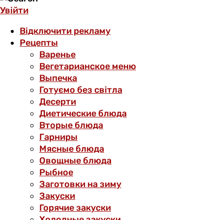
Увійти
Відключити рекламу
Рецепты
Варенье
Вегетарианское меню
Выпечка
Готуємо без світла
Десерти
Диетические блюда
Вторые блюда
Гарниры
Мясные блюда
Овощные блюда
Рыбное
Заготовки на зиму
Закуски
Горячие закуски
Холодные закуски