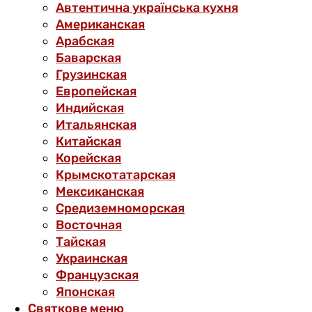
Автентична українська кухня
Американская
Арабская
Баварская
Грузинская
Европейская
Индийская
Итальянская
Китайская
Корейская
Крымскотатарская
Мексиканская
Средиземноморская
Восточная
Тайская
Украинская
Французская
Японская
Святкове меню