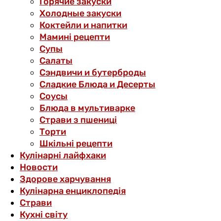
Горячие закуски
Холодные закуски
Коктейли и напитки
Мамині рецепти
Супы
Салаты
Сэндвичи и бутерброды
Сладкие Блюда и Десерты
Соусы
Блюда в мультиварке
Страви з пшениці
Торти
Шкільні рецепти
Кулінарні лайфхаки
Новости
Здорове харчування
Кулінарна енциклопедія
Страви
Кухні світу