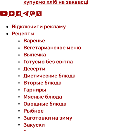
купуємо хліб на заквасці
Відключити рекламу
Рецепты
Варенье
Вегетарианское меню
Выпечка
Готуємо без світла
Десерти
Диетические блюда
Вторые блюда
Гарниры
Мясные блюда
Овощные блюда
Рыбное
Заготовки на зиму
Закуски