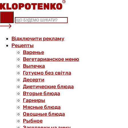
Skip
to
content
Відключити рекламу
Рецепты
Варенье
Вегетарианское меню
Выпечка
Готуємо без світла
Десерти
Диетические блюда
Вторые блюда
Гарниры
Мясные блюда
Овощные блюда
Рыбное
Заготовки на зиму