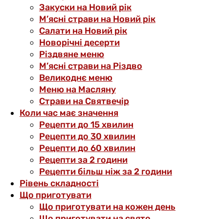
Закуски на Новий рік
М’ясні страви на Новий рік
Салати на Новий рік
Новорічні десерти
Різдвяне меню
М’ясні страви на Різдво
Великоднє меню
Меню на Масляну
Страви на Святвечір
Коли час має значення
Рецепти до 15 хвилин
Рецепти до 30 хвилин
Рецепти до 60 хвилин
Рецепти за 2 години
Рецепти більш ніж за 2 години
Рівень складності
Що приготувати
Що приготувати на кожен день
Що приготувати на свято