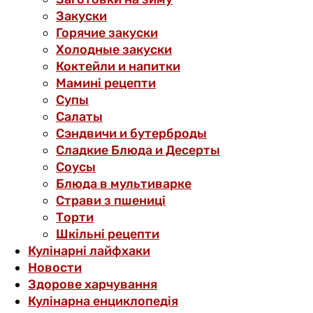
Закуски
Горячие закуски
Холодные закуски
Коктейли и напитки
Мамині рецепти
Супы
Салаты
Сэндвичи и бутерброды
Сладкие Блюда и Десерты
Соусы
Блюда в мультиварке
Страви з пшениці
Торти
Шкільні рецепти
Кулінарні лайфхаки
Новости
Здорове харчування
Кулінарна енциклопедія