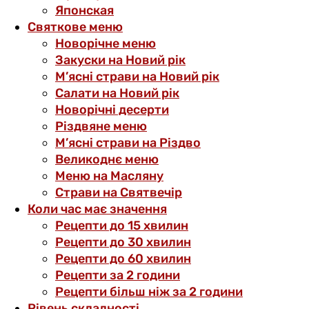
Японская
Святкове меню
Новорічне меню
Закуски на Новий рік
М’ясні страви на Новий рік
Салати на Новий рік
Новорічні десерти
Різдвяне меню
М’ясні страви на Різдво
Великоднє меню
Меню на Масляну
Страви на Святвечір
Коли час має значення
Рецепти до 15 хвилин
Рецепти до 30 хвилин
Рецепти до 60 хвилин
Рецепти за 2 години
Рецепти більш ніж за 2 години
Рівень складності