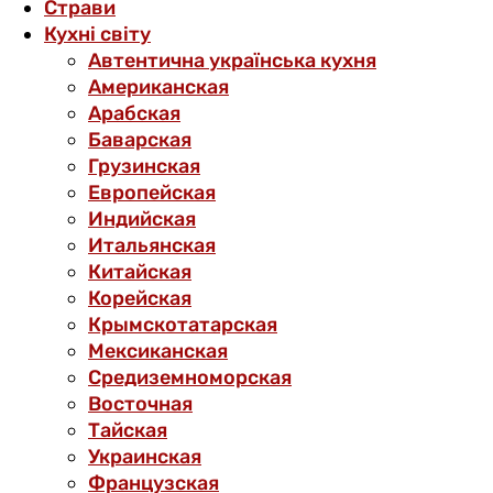
Страви
Кухні світу
Автентична українська кухня
Американская
Арабская
Баварская
Грузинская
Европейская
Индийская
Итальянская
Китайская
Корейская
Крымскотатарская
Мексиканская
Средиземноморская
Восточная
Тайская
Украинская
Французская