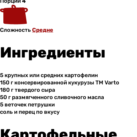
Порции
4
Сложность
Средне
Ингредиенты
5 крупных
или
средних картофелин
150 г
консервированной
кукурузы ТМ Varto
180 г
твердого
сыра
50 г
размягченного
сливочного масла
5 веточек
петрушки
соль и
перец
по вкусу
Картофельные