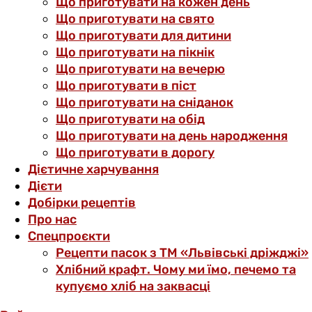
Що приготувати на кожен день
Що приготувати на свято
Що приготувати для дитини
Що приготувати на пікнік
Що приготувати на вечерю
Що приготувати в піст
Що приготувати на сніданок
Що приготувати на обід
Що приготувати на день народження
Що приготувати в дорогу
Дієтичне харчування
Дієти
Добірки рецептів
Про нас
Спецпроєкти
Рецепти пасок з ТМ «Львівські дріжджі»
Хлібний крафт. Чому ми їмо, печемо та
купуємо хліб на заквасці