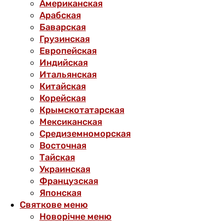
Американская
Арабская
Баварская
Грузинская
Европейская
Индийская
Итальянская
Китайская
Корейская
Крымскотатарская
Мексиканская
Средиземноморская
Восточная
Тайская
Украинская
Французская
Японская
Святкове меню
Новорічне меню