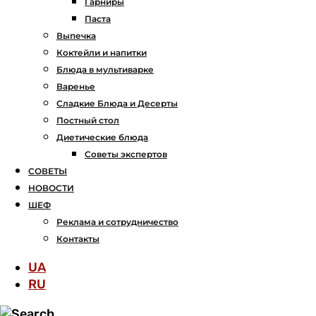
Гарниры
Паста
Выпечка
Коктейли и напитки
Блюда в мультиварке
Варенье
Сладкие Блюда и Десерты
Постный стол
Диетические блюда
Советы экспертов
СОВЕТЫ
НОВОСТИ
ШЕФ
Реклама и сотрудничество
Контакты
UA
RU