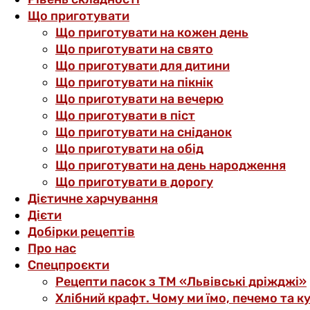
Що приготувати
Що приготувати на кожен день
Що приготувати на свято
Що приготувати для дитини
Що приготувати на пікнік
Що приготувати на вечерю
Що приготувати в піст
Що приготувати на сніданок
Що приготувати на обід
Що приготувати на день народження
Що приготувати в дорогу
Дієтичне харчування
Дієти
Добірки рецептів
Про нас
Спецпроєкти
Рецепти пасок з ТМ «Львівські дріжджі»
Хлібний крафт. Чому ми їмо, печемо та к