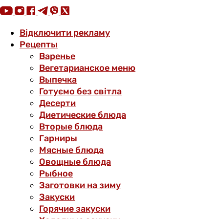
Відключити рекламу
Рецепты
Варенье
Вегетарианское меню
Выпечка
Готуємо без світла
Десерти
Диетические блюда
Вторые блюда
Гарниры
Мясные блюда
Овощные блюда
Рыбное
Заготовки на зиму
Закуски
Горячие закуски