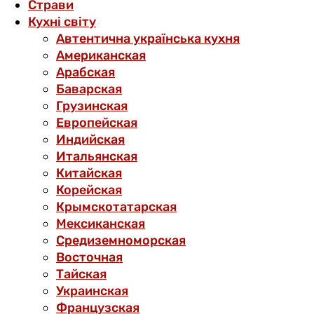
Страви
Кухні світу
Автентична українська кухня
Американская
Арабская
Баварская
Грузинская
Европейская
Индийская
Итальянская
Китайская
Корейская
Крымскотатарская
Мексиканская
Средиземноморская
Восточная
Тайская
Украинская
Французская