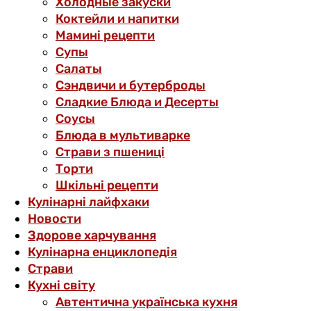
Холодные закуски
Коктейли и напитки
Мамині рецепти
Супы
Салаты
Сэндвичи и бутерброды
Сладкие Блюда и Десерты
Соусы
Блюда в мультиварке
Страви з пшениці
Торти
Шкільні рецепти
Кулінарні лайфхаки
Новости
Здорове харчування
Кулінарна енциклопедія
Страви
Кухні світу
Автентична українська кухня