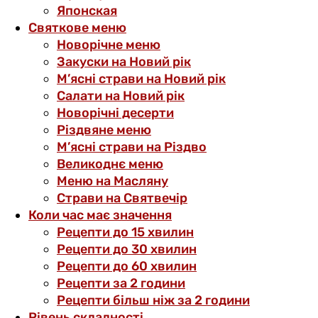
Японская
Святкове меню
Новорічне меню
Закуски на Новий рік
М’ясні страви на Новий рік
Салати на Новий рік
Новорічні десерти
Різдвяне меню
М’ясні страви на Різдво
Великоднє меню
Меню на Масляну
Страви на Святвечір
Коли час має значення
Рецепти до 15 хвилин
Рецепти до 30 хвилин
Рецепти до 60 хвилин
Рецепти за 2 години
Рецепти більш ніж за 2 години
Рівень складності