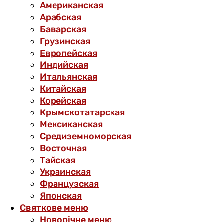
Американская
Арабская
Баварская
Грузинская
Европейская
Индийская
Итальянская
Китайская
Корейская
Крымскотатарская
Мексиканская
Средиземноморская
Восточная
Тайская
Украинская
Французская
Японская
Святкове меню
Новорічне меню