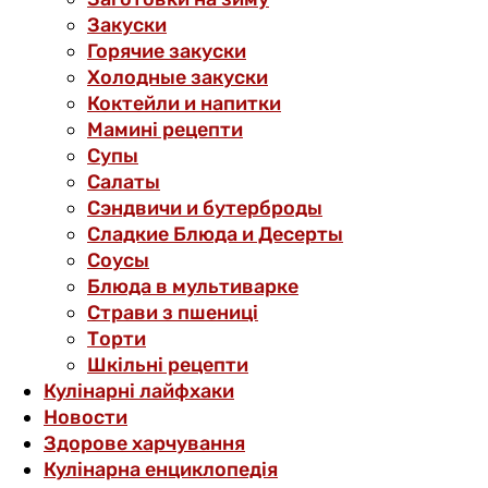
Закуски
Горячие закуски
Холодные закуски
Коктейли и напитки
Мамині рецепти
Супы
Салаты
Сэндвичи и бутерброды
Сладкие Блюда и Десерты
Соусы
Блюда в мультиварке
Страви з пшениці
Торти
Шкільні рецепти
Кулінарні лайфхаки
Новости
Здорове харчування
Кулінарна енциклопедія