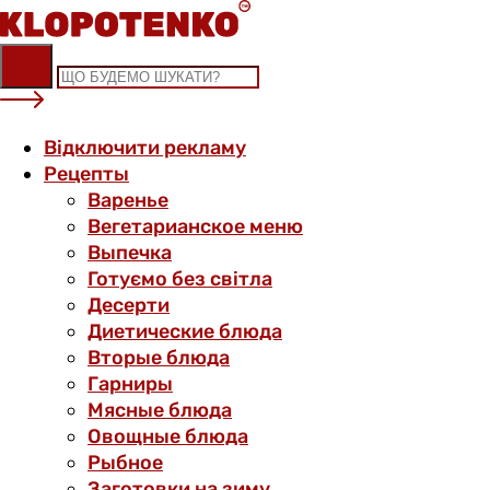
Skip
to
content
Відключити рекламу
Рецепты
Варенье
Вегетарианское меню
Выпечка
Готуємо без світла
Десерти
Диетические блюда
Вторые блюда
Гарниры
Мясные блюда
Овощные блюда
Рыбное
Заготовки на зиму