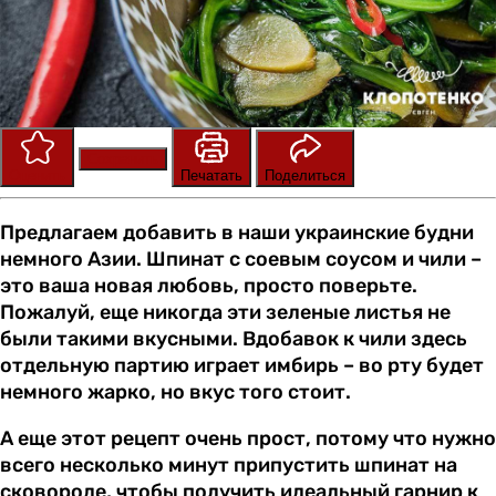
Сохранить
Оценить
Печатать
Поделиться
Предлагаем добавить в наши украинские будни
немного Азии. Шпинат с соевым соусом и чили –
это ваша новая любовь, просто поверьте.
Пожалуй, еще никогда эти зеленые листья не
были такими вкусными. Вдобавок к чили здесь
отдельную партию играет имбирь – во рту будет
немного жарко, но вкус того стоит.
А еще этот рецепт очень прост, потому что нужно
всего несколько минут припустить шпинат на
сковороде, чтобы получить идеальный гарнир к