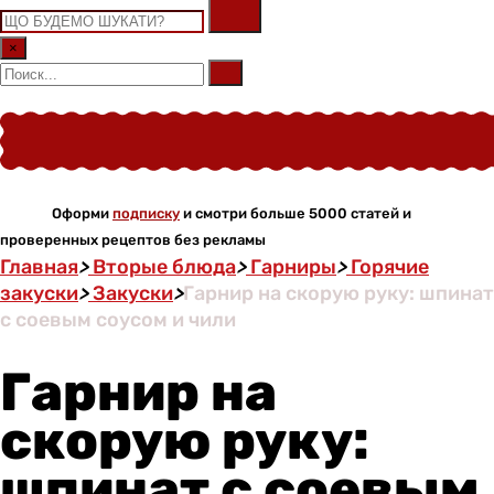
×
Оформи
подписку
и смотри больше 5000 статей и
проверенных рецептов без рекламы
Главная
>
Вторые блюда
>
Гарниры
>
Горячие
закуски
>
Закуски
>
Гарнир на скорую руку: шпинат
с соевым соусом и чили
Гарнир на
скорую руку:
шпинат с соевым