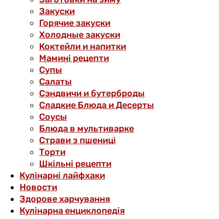
Закуски
Горячие закуски
Холодные закуски
Коктейли и напитки
Мамині рецепти
Супы
Салаты
Сэндвичи и бутерброды
Сладкие Блюда и Десерты
Соусы
Блюда в мультиварке
Страви з пшениці
Торти
Шкільні рецепти
Кулінарні лайфхаки
Новости
Здорове харчування
Кулінарна енциклопедія