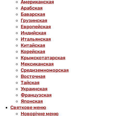
Американская
Арабская
Баварская
Грузинская
Европейская
Индийская
Итальянская
Китайская
Корейская
Крымскотатарская
Мексиканская
Средиземноморская
Восточная
Тайская
Украинская
Французская
Японская
Святкове меню
Новорічне меню