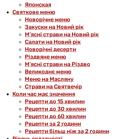
Японская
Святкове меню
Новорічне меню
Закуски на Новий рік
М’ясні страви на Новий рік
Салати на Новий рік
Новорічні десерти
Різдвяне меню
М’ясні страви на Різдво
Великоднє меню
Меню на Масляну
Страви на Святвечір
Коли час має значення
Рецепти до 15 хвилин
Рецепти до 30 хвилин
Рецепти до 60 хвилин
Рецепти за 2 години
Рецепти більш ніж за 2 години
Рівень складності