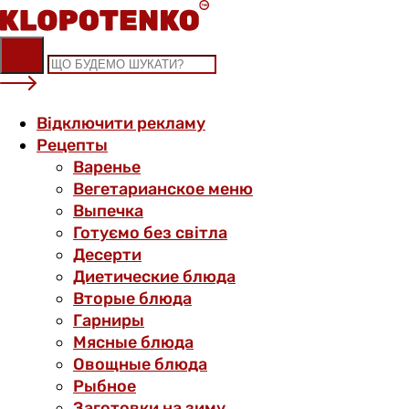
Skip
to
content
Відключити рекламу
Рецепты
Варенье
Вегетарианское меню
Выпечка
Готуємо без світла
Десерти
Диетические блюда
Вторые блюда
Гарниры
Мясные блюда
Овощные блюда
Рыбное
Заготовки на зиму