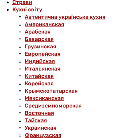
Страви
Кухні світу
Автентична українська кухня
Американская
Арабская
Баварская
Грузинская
Европейская
Индийская
Итальянская
Китайская
Корейская
Крымскотатарская
Мексиканская
Средиземноморская
Восточная
Тайская
Украинская
Французская