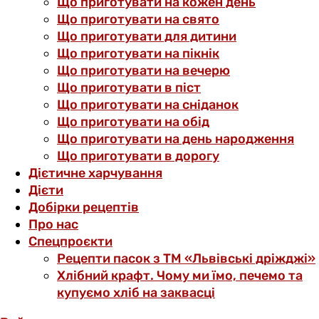
Що приготувати на кожен день
Що приготувати на свято
Що приготувати для дитини
Що приготувати на пікнік
Що приготувати на вечерю
Що приготувати в піст
Що приготувати на сніданок
Що приготувати на обід
Що приготувати на день народження
Що приготувати в дорогу
Дієтичне харчування
Дієти
Добірки рецептів
Про нас
Спецпроєкти
Рецепти пасок з ТМ «Львівські дріжджі»
Хлібний крафт. Чому ми їмо, печемо та
купуємо хліб на заквасці