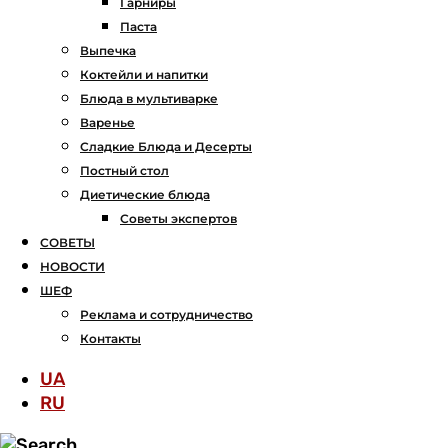
Гарниры
Паста
Выпечка
Коктейли и напитки
Блюда в мультиварке
Варенье
Сладкие Блюда и Десерты
Постный стол
Диетические блюда
Советы экспертов
СОВЕТЫ
НОВОСТИ
ШЕФ
Реклама и сотрудничество
Контакты
UA
RU