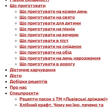
Що приготувати
Що приготувати на кожен день
Що приготувати на свято
Що приготувати для дитини
Що приготувати на пікнік
Що приготувати на вечерю
Що приготувати в піст
Що приготувати на сніданок
Що приготувати на обід
Що приготувати на день народження
Що приготувати в дорогу
Дієтичне харчування
Дієти
Добірки рецептів
Про нас
Спецпроєкти
Рецепти пасок з ТМ «Львівські дріжджі»
Хлібний крафт. Чому ми їмо, печемо та