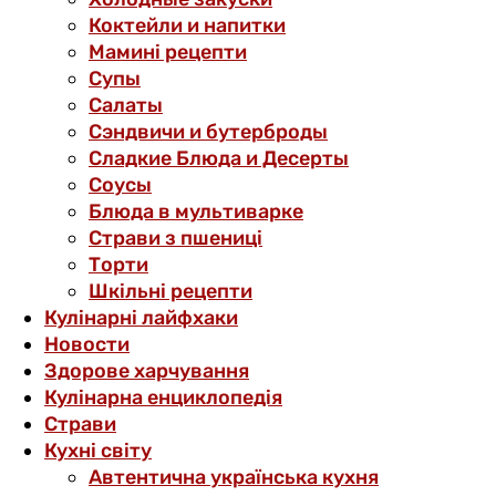
Коктейли и напитки
Мамині рецепти
Супы
Салаты
Сэндвичи и бутерброды
Сладкие Блюда и Десерты
Соусы
Блюда в мультиварке
Страви з пшениці
Торти
Шкільні рецепти
Кулінарні лайфхаки
Новости
Здорове харчування
Кулінарна енциклопедія
Страви
Кухні світу
Автентична українська кухня