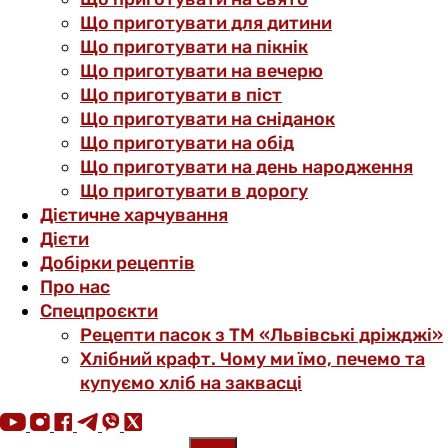
Що приготувати для дитини
Що приготувати на пікнік
Що приготувати на вечерю
Що приготувати в піст
Що приготувати на сніданок
Що приготувати на обід
Що приготувати на день народження
Що приготувати в дорогу
Дієтичне харчування
Дієти
Добірки рецептів
Про нас
Спецпроєкти
Рецепти пасок з ТМ «Львівські дріжджі»
Хлібний крафт. Чому ми їмо, печемо та
купуємо хліб на заквасці