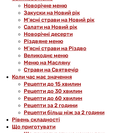
Новорічне меню
Закуски на Новий рік
М’ясні страви на Новий рік
Салати на Новий рік
Новорічні десерти
Різдвяне меню
М’ясні страви на Різдво
Великоднє меню
Меню на Масляну
Страви на Святвечір
Коли час має значення
Рецепти до 15 хвилин
Рецепти до 30 хвилин
Рецепти до 60 хвилин
Рецепти за 2 години
Рецепти більш ніж за 2 години
Рівень складності
Що приготувати