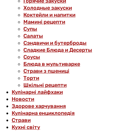
Горячие закуски
Холодные закуски
Коктейли и напитки
Мамині рецепти
Супы
Салаты
Сэндвичи и бутерброды
Сладкие Блюда и Десерты
Соусы
Блюда в мультиварке
Страви з пшениці
Торти
Шкільні рецепти
Кулінарні лайфхаки
Новости
Здорове харчування
Кулінарна енциклопедія
Страви
Кухні світу