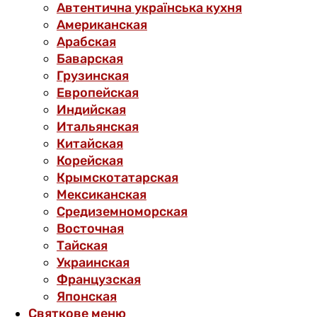
Автентична українська кухня
Американская
Арабская
Баварская
Грузинская
Европейская
Индийская
Итальянская
Китайская
Корейская
Крымскотатарская
Мексиканская
Средиземноморская
Восточная
Тайская
Украинская
Французская
Японская
Святкове меню