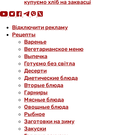
купуємо хліб на заквасці
Відключити рекламу
Рецепты
Варенье
Вегетарианское меню
Выпечка
Готуємо без світла
Десерти
Диетические блюда
Вторые блюда
Гарниры
Мясные блюда
Овощные блюда
Рыбное
Заготовки на зиму
Закуски