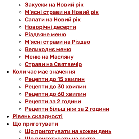
Закуски на Новий рік
М’ясні страви на Новий рік
Салати на Новий рік
Новорічні десерти
Різдвяне меню
М’ясні страви на Різдво
Великоднє меню
Меню на Масляну
Страви на Святвечір
Коли час має значення
Рецепти до 15 хвилин
Рецепти до 30 хвилин
Рецепти до 60 хвилин
Рецепти за 2 години
Рецепти більш ніж за 2 години
Рівень складності
Що приготувати
Що приготувати на кожен день
Що приготувати на свято