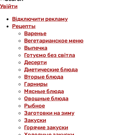
Увійти
Відключити рекламу
Рецепты
Варенье
Вегетарианское меню
Выпечка
Готуємо без світла
Десерти
Диетические блюда
Вторые блюда
Гарниры
Мясные блюда
Овощные блюда
Рыбное
Заготовки на зиму
Закуски
Горячие закуски
Холодные закуски