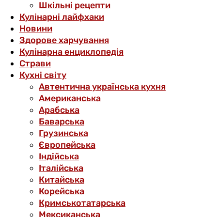
Шкільні рецепти
Кулінарні лайфхаки
Новини
Здорове харчування
Кулінарна енциклопедія
Страви
Кухні світу
Автентична українська кухня
Американська
Арабська
Баварська
Грузинська
Європейська
Індійська
Італійська
Китайська
Корейська
Кримськотатарська
Мексиканська