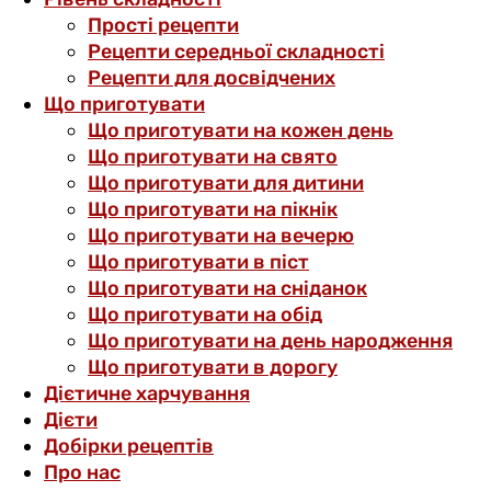
Прості рецепти
Рецепти середньої складності
Рецепти для досвідчених
Що приготувати
Що приготувати на кожен день
Що приготувати на свято
Що приготувати для дитини
Що приготувати на пікнік
Що приготувати на вечерю
Що приготувати в піст
Що приготувати на сніданок
Що приготувати на обід
Що приготувати на день народження
Що приготувати в дорогу
Дієтичне харчування
Дієти
Добірки рецептів
Про нас