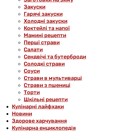
Закуски
Гарячі закуски
Холодні закуски
Коктейлі та напої
Мамині рецепти
Перші страви
Салати
Сендвічі та бутерброди
Солодкі страви
Соуси
Страви в мультиварці
Страви з пшениці
Торти
Шкільні рецепти
Кулінарні лайфхаки
Новини
Здорове харчування
Кулінарна енциклопедія