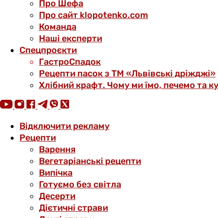
Про Шефа
Про сайт klopotenko.com
Команда
Наші експерти
Спецпроєкти
ГастроСпадок
Рецепти пасок з ТМ «Львівські дріжджі»
Хлібний крафт. Чому ми їмо, печемо та к
Відключити рекламу
Рецепти
Варення
Вегетаріанські рецепти
Випічка
Готуємо без світла
Десерти
Дієтичні страви