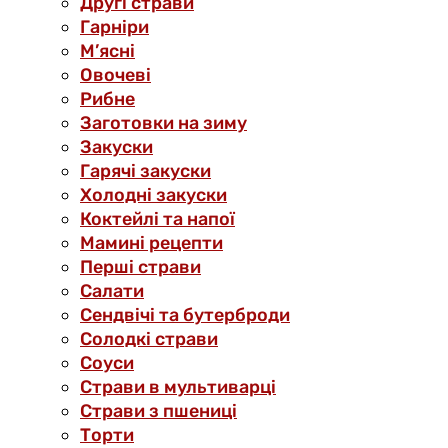
Другі страви
Гарніри
М’ясні
Овочеві
Рибне
Заготовки на зиму
Закуски
Гарячі закуски
Холодні закуски
Коктейлі та напої
Мамині рецепти
Перші страви
Салати
Сендвічі та бутерброди
Солодкі страви
Соуси
Страви в мультиварці
Страви з пшениці
Торти