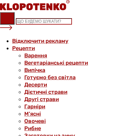
Skip
to
content
Відключити рекламу
Рецепти
Варення
Вегетаріанські рецепти
Випічка
Готуємо без світла
Десерти
Дієтичні страви
Другі страви
Гарніри
М’ясні
Овочеві
Рибне
Заготовки на зиму