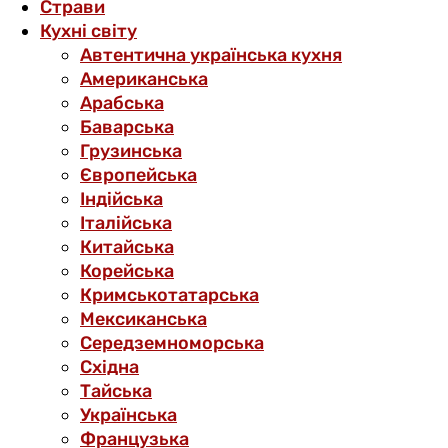
Страви
Кухні світу
Автентична українська кухня
Американська
Арабська
Баварська
Грузинська
Європейська
Індійська
Італійська
Китайська
Корейська
Кримськотатарська
Мексиканська
Середземноморська
Східна
Тайська
Українська
Французька