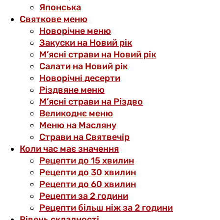
Японська
Святкове меню
Новорічне меню
Закуски на Новий рік
М’ясні страви на Новий рік
Салати на Новий рік
Новорічні десерти
Різдвяне меню
М’ясні страви на Різдво
Великоднє меню
Меню на Масляну
Страви на Святвечір
Коли час має значення
Рецепти до 15 хвилин
Рецепти до 30 хвилин
Рецепти до 60 хвилин
Рецепти за 2 години
Рецепти більш ніж за 2 години
Рівень складності