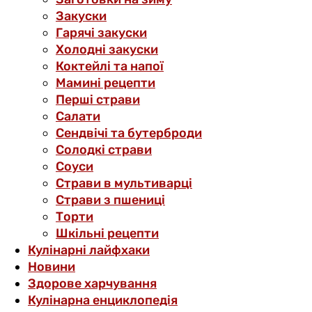
Закуски
Гарячі закуски
Холодні закуски
Коктейлі та напої
Мамині рецепти
Перші страви
Салати
Сендвічі та бутерброди
Солодкі страви
Соуси
Страви в мультиварці
Страви з пшениці
Торти
Шкільні рецепти
Кулінарні лайфхаки
Новини
Здорове харчування
Кулінарна енциклопедія