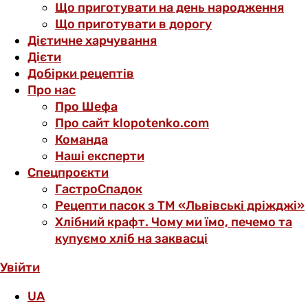
Що приготувати на день народження
Що приготувати в дорогу
Дієтичне харчування
Дієти
Добірки рецептів
Про нас
Про Шефа
Про сайт klopotenko.com
Команда
Наші експерти
Спецпроєкти
ГастроСпадок
Рецепти пасок з ТМ «Львівські дріжджі»
Хлібний крафт. Чому ми їмо, печемо та
купуємо хліб на заквасці
Увійти
UA