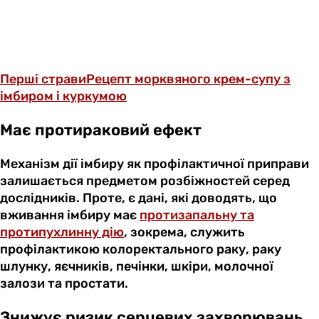
Перші страви
Рецепт морквяного крем-супу з
імбиром і куркумою
Має протираковий ефект
Механізм дії імбиру як профілактичної приправи
залишається предметом розбіжностей серед
дослідників. Проте, є дані, які доводять, що
вживання імбиру має
протизапальну та
протипухлинну дію
, зокрема, служить
профілактикою колоректального раку, раку
шлунку, яєчників, печінки, шкіри, молочної
залози та простати.
Знижує ризик серцевих захворювань