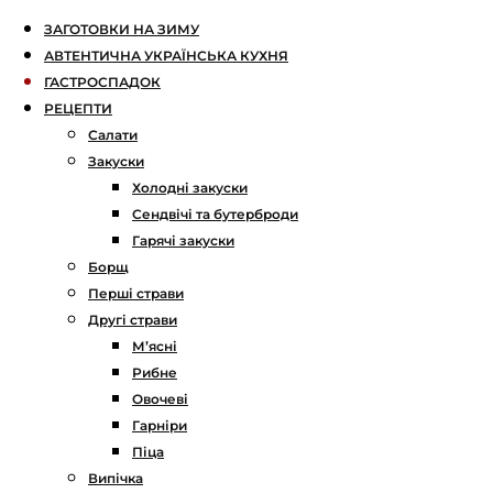
ЗАГОТОВКИ НА ЗИМУ
АВТЕНТИЧНА УКРАЇНСЬКА КУХНЯ
ГАСТРОСПАДОК
РЕЦЕПТИ
Салати
Закуски
Холодні закуски
Сендвічі та бутерброди
Гарячі закуски
Борщ
Перші страви
Другі страви
М’ясні
Рибне
Овочеві
Гарніри
Піца
Випічка