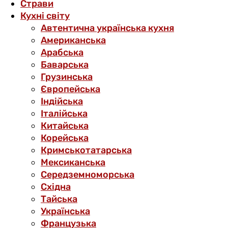
Страви
Кухні світу
Автентична українська кухня
Американська
Арабська
Баварська
Грузинська
Європейська
Індійська
Італійська
Китайська
Корейська
Кримськотатарська
Мексиканська
Середземноморська
Східна
Тайська
Українська
Французька