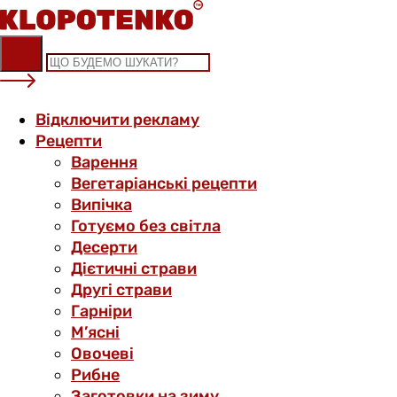
Skip
to
content
Відключити рекламу
Рецепти
Варення
Вегетаріанські рецепти
Випічка
Готуємо без світла
Десерти
Дієтичні страви
Другі страви
Гарніри
М’ясні
Овочеві
Рибне
Заготовки на зиму