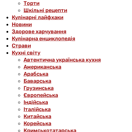
Торти
Шкільні рецепти
Кулінарні лайфхаки
Новини
Здорове харчування
Кулінарна енциклопедія
Страви
Кухні світу
Автентична українська кухня
Американська
Арабська
Баварська
Грузинська
Європейська
Індійська
Італійська
Китайська
Корейська
Кримськотатарська