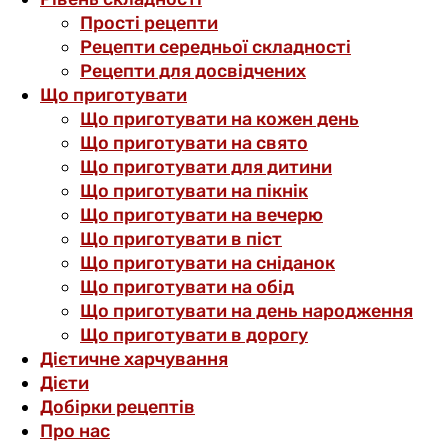
Прості рецепти
Рецепти середньої складності
Рецепти для досвідчених
Що приготувати
Що приготувати на кожен день
Що приготувати на свято
Що приготувати для дитини
Що приготувати на пікнік
Що приготувати на вечерю
Що приготувати в піст
Що приготувати на сніданок
Що приготувати на обід
Що приготувати на день народження
Що приготувати в дорогу
Дієтичне харчування
Дієти
Добірки рецептів
Про нас