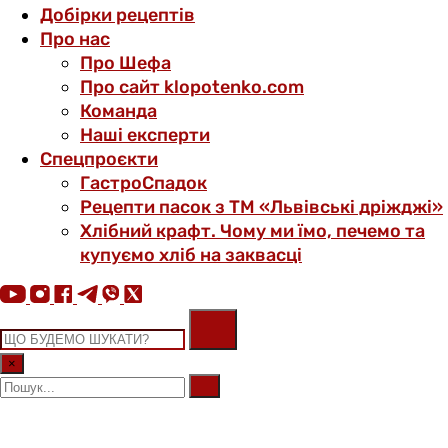
Добірки рецептів
Про нас
Про Шефа
Про сайт klopotenko.com
Команда
Наші експерти
Спецпроєкти
ГастроСпадок
Рецепти пасок з ТМ «Львівські дріжджі»
Хлібний крафт. Чому ми їмо, печемо та
купуємо хліб на заквасці
×