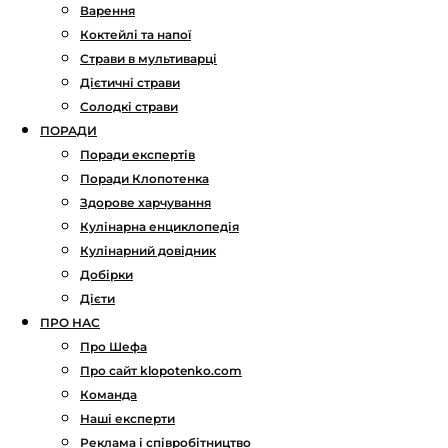
Варення
Коктейлі та напої
Страви в мультиварці
Дієтичні страви
Солодкі страви
ПОРАДИ
Поради експертів
Поради Клопотенка
Здорове харчування
Кулінарна енциклопедія
Кулінарний довідник
Добірки
Дієти
ПРО НАС
Про Шефа
Про сайт klopotenko.com
Команда
Наші експерти
Реклама і співробітництво