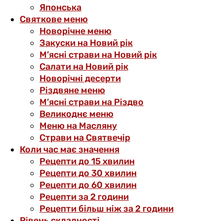
Японська
Святкове меню
Новорічне меню
Закуски на Новий рік
М’ясні страви на Новий рік
Салати на Новий рік
Новорічні десерти
Різдвяне меню
М’ясні страви на Різдво
Великоднє меню
Меню на Масляну
Страви на Святвечір
Коли час має значення
Рецепти до 15 хвилин
Рецепти до 30 хвилин
Рецепти до 60 хвилин
Рецепти за 2 години
Рецепти більш ніж за 2 години
Рівень складності