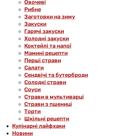
Овочеві
Рибне
Заготовки на зиму
Закуски
Гарячі закуски
Холодні закуски
Коктейлі та напої
Мамині рецепти
Перші страви
Салати
Сендвічі та бутерброди
Солодкі страви
Соуси
Страви в мультиварці
Страви з пшениці
Торти
Шкільні рецепти
Кулінарні лайфхаки
Новини