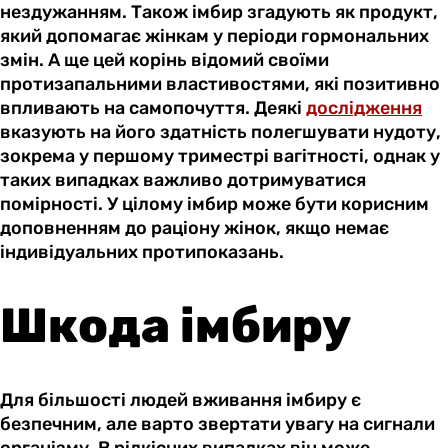
нездужанням. Також імбир згадують як продукт,
який допомагає жінкам у періоди гормональних
змін. А ще цей корінь відомий своїми
протизапальними властивостями, які позитивно
впливають на самопочуття. Деякі
дослідження
вказують на його здатність полегшувати нудоту,
зокрема у першому триместрі вагітності, однак у
таких випадках важливо дотримуватися
помірності. У цілому імбир може бути корисним
доповненням до раціону жінок, якщо немає
індивідуальних протипоказань.
Шкода імбиру
Для більшості людей вживання імбиру є
безпечним, але варто звертати увагу на сигнали
організму. В рідкісних випадках він може