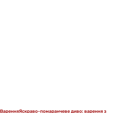
Варення
Яскраво-помаранчеве диво: варення з