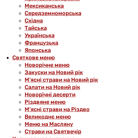
Мексиканська
Середземноморська
Східна
Тайська
Українська
Французька
Японська
Святкове меню
Новорічне меню
Закуски на Новий рік
М’ясні страви на Новий рік
Салати на Новий рік
Новорічні десерти
Різдвяне меню
М’ясні страви на Різдво
Великоднє меню
Меню на Масляну
Страви на Святвечір