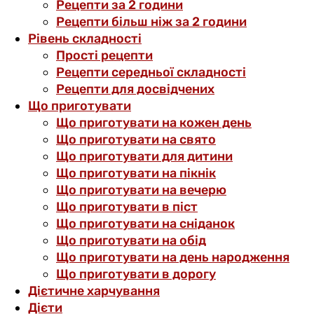
Рецепти за 2 години
Рецепти більш ніж за 2 години
Рівень складності
Прості рецепти
Рецепти середньої складності
Рецепти для досвідчених
Що приготувати
Що приготувати на кожен день
Що приготувати на свято
Що приготувати для дитини
Що приготувати на пікнік
Що приготувати на вечерю
Що приготувати в піст
Що приготувати на сніданок
Що приготувати на обід
Що приготувати на день народження
Що приготувати в дорогу
Дієтичне харчування
Дієти