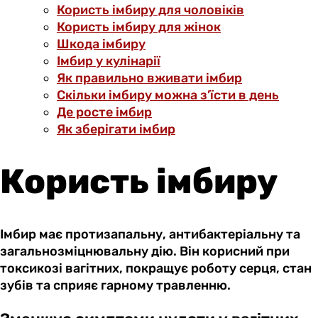
Користь імбиру для чоловіків
Користь імбиру для жінок
Шкода імбиру
Імбир у кулінарії
Як правильно вживати імбир
Скільки імбиру можна з’їсти в день
Де росте імбир
Як зберігати імбир
Користь імбиру
Імбир має протизапальну, антибактеріальну та
загальнозміцнювальну дію. Він корисний при
токсикозі вагітних, покращує роботу серця, стан
зубів та сприяє гарному травленню.