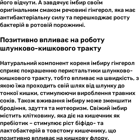
його відчути. А завдячує імбир своїм
оригінальним смаком речовині гінгерол, яка має
антибактеріальну силу та перешкоджає росту
бактерій в ротовій порожнині.
Позитивно впливає на роботу
шлунково-кишкового тракту
Натуральний компонент кореня імбиру гінгерол
сприяє покрашенню перистальтики шлунково-
кишкового тракту, тобто впливає на швидкість, з
якою їжа проходить свій шлях від шлунку до
тонкої кишки, стимулюючи вироблення травних
соків. Також вживання імбиру може зменшити
бродіння, здуття та метеоризм. Свіжий імбир
містить клітковину, яка діє на кишечник як
пребіотик – стимулює ріст біфідо- та
лактобактерій в товстому кишечнику, що
позитивно впливає на кишкову флору.