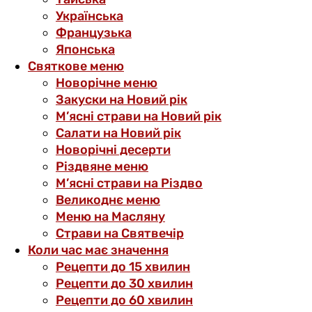
Українська
Французька
Японська
Святкове меню
Новорічне меню
Закуски на Новий рік
М’ясні страви на Новий рік
Салати на Новий рік
Новорічні десерти
Різдвяне меню
М’ясні страви на Різдво
Великоднє меню
Меню на Масляну
Страви на Святвечір
Коли час має значення
Рецепти до 15 хвилин
Рецепти до 30 хвилин
Рецепти до 60 хвилин