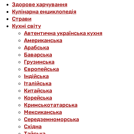
Здорове харчування
Кулінарна енциклопедія
Страви
Кухні світу
Автентична українська кухня
Американська
Арабська
Баварська
Грузинська
Європейська
Індійська
Італійська
Китайська
Корейська
Кримськотатарська
Мексиканська
Середземноморська
Східна
Тайська