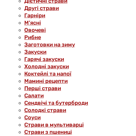
Дієтичні страви
Другі страви
Гарніри
М’ясні
Овочеві
Рибне
Заготовки на зиму
Закуски
Гарячі закуски
Холодні закуски
Коктейлі та напої
Мамині рецепти
Перші страви
Салати
Сендвічі та бутерброди
Солодкі страви
Соуси
Страви в мультиварці
Страви з пшениці