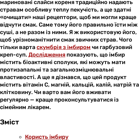
мариновані слайси кореня традиційно надають
стравам особливу теплу пекучість, а ще здатні
«очищати» наші рецептори, щоб ми могли краще
відчути смак. Саме тому його правильно їсти між
суші, а не разом із ними. Я ж використовую його,
щоб урізноманітнити смак звичних страв. Чого
тільки варта
скумбрія з імбиром
чи гарбузовий
креп-суп.
Дослідження
показують, що імбир
містить біоактивні сполуки, які можуть мати
протизапальні та загальнозміцнювальні
властивості. А ще я дізнався, що цей продукт
містить вітамін С, магній, кальцій, калій, натрій та
клітковину. Чи варто вам його вживати
регулярно — краще проконсультуватися із
сімейним лікарем.
Зміст
Користь імбиру