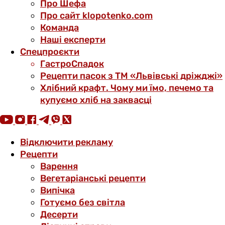
Про Шефа
Про сайт klopotenko.com
Команда
Наші експерти
Спецпроєкти
ГастроСпадок
Рецепти пасок з ТМ «Львівські дріжджі»
Хлібний крафт. Чому ми їмо, печемо та
купуємо хліб на заквасці
Відключити рекламу
Рецепти
Варення
Вегетаріанські рецепти
Випічка
Готуємо без світла
Десерти