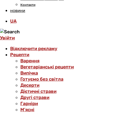
Контакти
НОВИНИ
UA
Увійти
Відключити рекламу
Рецепти
Варення
Вегетаріанські рецепти
Випічка
Готуємо без світла
Десерти
Дієтичні страви
Другі страви
Гарніри
М’ясні