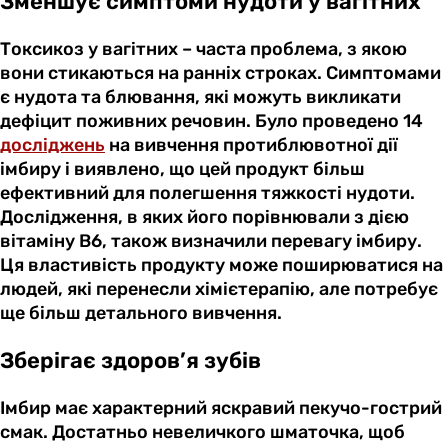
Зменшує симптоми нудоти у вагітних
Токсикоз у вагітних – часта проблема, з якою
вони стикаються на ранніх строках. Симптомами
є нудота та блювання, які можуть викликати
дефіцит поживних речовин. Було проведено 14
досліджень
на вивчення протиблювотної дії
імбиру і виявлено, що цей продукт більш
ефективний для полегшення тяжкості нудоти.
Дослідження, в яких його порівнювали з дією
вітаміну B6, також визначили перевагу імбиру.
Ця властивість продукту може поширюватися на
людей, які перенесли хімієтерапію, але потребує
ще більш детального вивчення.
Зберігає здоров’я зубів
Імбир має характерний яскравий пекучо-гострий
смак. Достатньо невеличкого шматочка, щоб