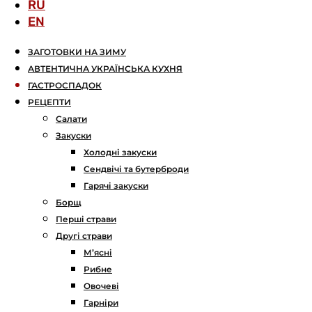
RU
EN
ЗАГОТОВКИ НА ЗИМУ
АВТЕНТИЧНА УКРАЇНСЬКА КУХНЯ
ГАСТРОСПАДОК
РЕЦЕПТИ
Салати
Закуски
Холодні закуски
Сендвічі та бутерброди
Гарячі закуски
Борщ
Перші страви
Другі страви
М’ясні
Рибне
Овочеві
Гарніри