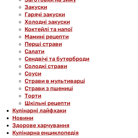
Закуски
Гарячі закуски
Холодні закуски
Коктейлі та напої
Мамині рецепти
Перші страви
Салати
Сендвічі та бутерброди
Солодкі страви
Соуси
Страви в мультиварці
Страви з пшениці
Торти
Шкільні рецепти
Кулінарні лайфхаки
Новини
Здорове харчування
Кулінарна енциклопедія