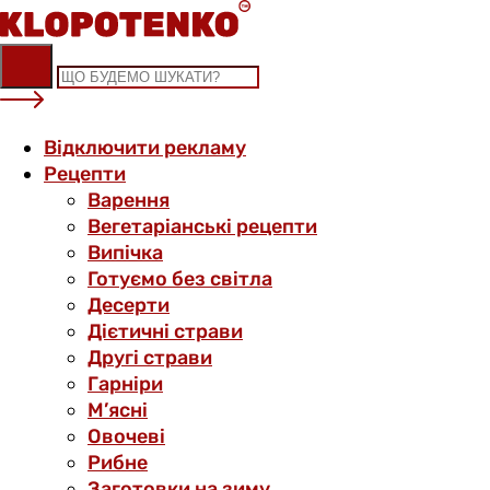
Skip
to
content
Відключити рекламу
Рецепти
Варення
Вегетаріанські рецепти
Випічка
Готуємо без світла
Десерти
Дієтичні страви
Другі страви
Гарніри
М’ясні
Овочеві
Рибне
Заготовки на зиму