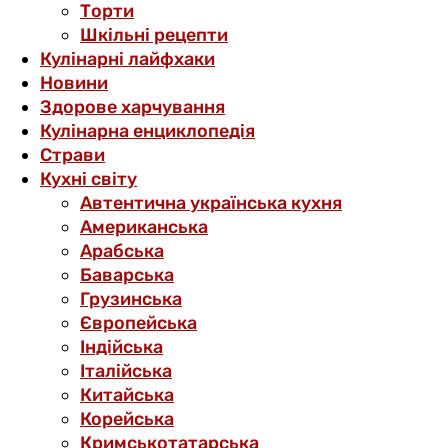
Торти
Шкільні рецепти
Кулінарні лайфхаки
Новини
Здорове харчування
Кулінарна енциклопедія
Страви
Кухні світу
Автентична українська кухня
Американська
Арабська
Баварська
Грузинська
Європейська
Індійська
Італійська
Китайська
Корейська
Кримськотатарська