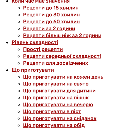
Коли час має значення
Рецепти до 15 хвилин
Рецепти до 30 хвилин
Рецепти до 60 хвилин
Рецепти за 2 години
Рецепти більш ніж за 2 години
Рівень складності
Прості рецепти
Рецепти середньої складності
Рецепти для досвідчених
Що приготувати
Що приготувати на кожен день
Що приготувати на свято
Що приготувати для дитини
Що приготувати на пікнік
Що приготувати на вечерю
Що приготувати в піст
Що приготувати на сніданок
Що приготувати на обід