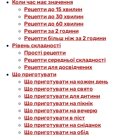
Коли час має значення
Рецепти до 15 хвилин
Рецепти до 30 хвилин
Рецепти до 60 хвилин
Рецепти за 2 години
Рецепти більш ніж за 2 години
Рівень складності
Прості рецепти
Рецепти середньої складності
Рецепти для досвідчених
Що приготувати
Що приготувати на кожен день
Що приготувати на свято
Що приготувати для дитини
Що приготувати на пікнік
Що приготувати на вечерю
Що приготувати в піст
Що приготувати на сніданок
Що приготувати на обід