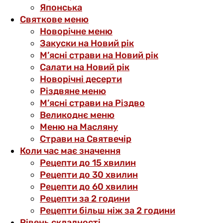
Японська
Святкове меню
Новорічне меню
Закуски на Новий рік
М’ясні страви на Новий рік
Салати на Новий рік
Новорічні десерти
Різдвяне меню
М’ясні страви на Різдво
Великоднє меню
Меню на Масляну
Страви на Святвечір
Коли час має значення
Рецепти до 15 хвилин
Рецепти до 30 хвилин
Рецепти до 60 хвилин
Рецепти за 2 години
Рецепти більш ніж за 2 години
Рівень складності