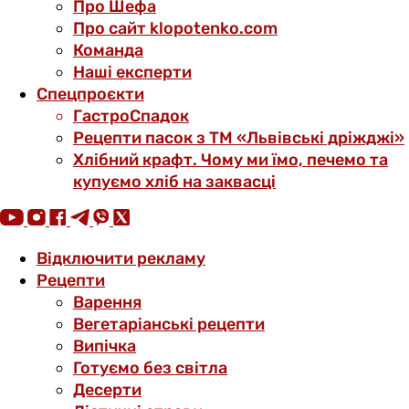
Про Шефа
Про сайт klopotenko.com
Команда
Наші експерти
Спецпроєкти
ГастроСпадок
Рецепти пасок з ТМ «Львівські дріжджі»
Хлібний крафт. Чому ми їмо, печемо та
купуємо хліб на заквасці
Відключити рекламу
Рецепти
Варення
Вегетаріанські рецепти
Випічка
Готуємо без світла
Десерти