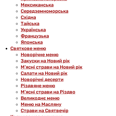
Мексиканська
Середземноморська
Східна
Тайська
Українська
Французька
Японська
Святкове меню
Новорічне меню
Закуски на Новий рік
М’ясні страви на Новий рік
Салати на Новий рік
Новорічні десерти
Різдвяне меню
М’ясні страви на Різдво
Великоднє меню
Меню на Масляну
Страви на Святвечір