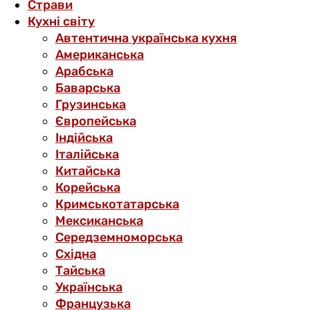
Страви
Кухні світу
Автентична українська кухня
Американська
Арабська
Баварська
Грузинська
Європейська
Індійська
Італійська
Китайська
Корейська
Кримськотатарська
Мексиканська
Середземноморська
Східна
Тайська
Українська
Французька