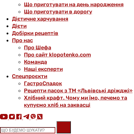
Що приготувати на день народження
Що приготувати в дорогу
Дієтичне харчування
Дієти
Добірки рецептів
Про нас
Про Шефа
Про сайт klopotenko.com
Команда
Наші експерти
Спецпроєкти
ГастроСпадок
Рецепти пасок з ТМ «Львівські дріжджі»
Хлібний крафт. Чому ми їмо, печемо та
купуємо хліб на заквасці