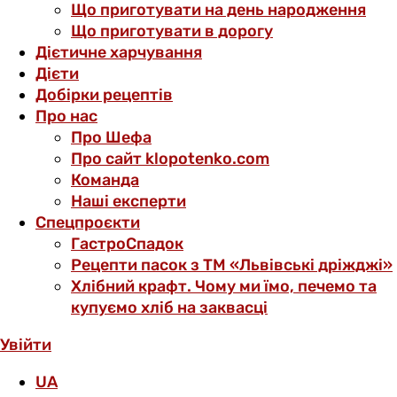
Що приготувати на день народження
Що приготувати в дорогу
Дієтичне харчування
Дієти
Добірки рецептів
Про нас
Про Шефа
Про сайт klopotenko.com
Команда
Наші експерти
Спецпроєкти
ГастроСпадок
Рецепти пасок з ТМ «Львівські дріжджі»
Хлібний крафт. Чому ми їмо, печемо та
купуємо хліб на заквасці
Увійти
UA