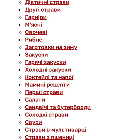
Дієтичні страви
Другі страви
Гарніри
М’ясні
Овочеві
Рибне
Заготовки на зиму
Закуски
Гарячі закуски
Холодні закуски
Коктейлі та напої
Мамині рецепти
Перші страви
Салати
Сендвічі та бутерброди
Солодкі страви
Соуси
Страви в мультиварці
Страви з пшениці