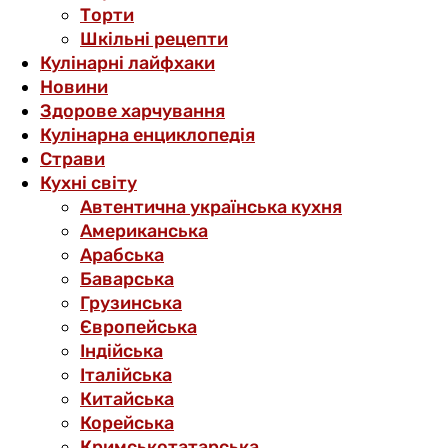
Торти
Шкільні рецепти
Кулінарні лайфхаки
Новини
Здорове харчування
Кулінарна енциклопедія
Страви
Кухні світу
Автентична українська кухня
Американська
Арабська
Баварська
Грузинська
Європейська
Індійська
Італійська
Китайська
Корейська
Кримськотатарська