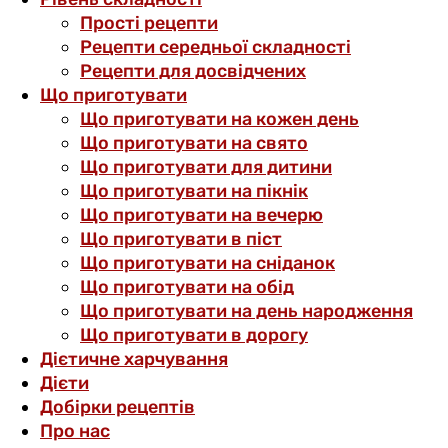
Прості рецепти
Рецепти середньої складності
Рецепти для досвідчених
Що приготувати
Що приготувати на кожен день
Що приготувати на свято
Що приготувати для дитини
Що приготувати на пікнік
Що приготувати на вечерю
Що приготувати в піст
Що приготувати на сніданок
Що приготувати на обід
Що приготувати на день народження
Що приготувати в дорогу
Дієтичне харчування
Дієти
Добірки рецептів
Про нас