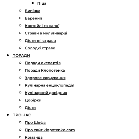
Піца
Випічка
Варення
Коктейлі та напої
Страви в мультиварці
Дієтичні страви
Солодкі страви
ПОРАДИ
Поради експертів
Поради Клопотенка
Здорове харчування
Кулінарна енциклопедія
Кулінарний довідник
Добірки
Дієти
ПРО НАС
Про Шефа
Про сайт klopotenko.com
Команда