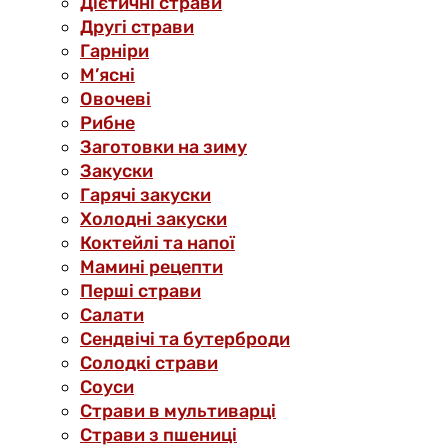
Дієтичні страви
Другі страви
Гарніри
М’ясні
Овочеві
Рибне
Заготовки на зиму
Закуски
Гарячі закуски
Холодні закуски
Коктейлі та напої
Мамині рецепти
Перші страви
Салати
Сендвічі та бутерброди
Солодкі страви
Соуси
Страви в мультиварці
Страви з пшениці