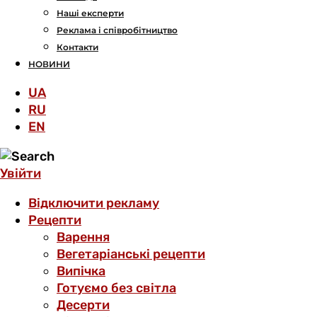
Наші експерти
Реклама і співробітництво
Контакти
НОВИНИ
UA
RU
EN
Увійти
Відключити рекламу
Рецепти
Варення
Вегетаріанські рецепти
Випічка
Готуємо без світла
Десерти