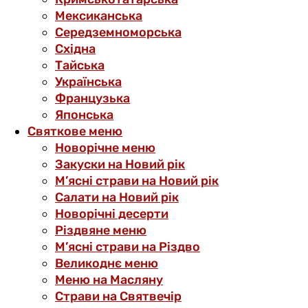
Мексиканська
Середземноморська
Східна
Тайська
Українська
Французька
Японська
Святкове меню
Новорічне меню
Закуски на Новий рік
М’ясні страви на Новий рік
Салати на Новий рік
Новорічні десерти
Різдвяне меню
М’ясні страви на Різдво
Великоднє меню
Меню на Масляну
Страви на Святвечір