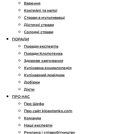
Варення
Коктейлі та напої
Страви в мультиварці
Дієтичні страви
Солодкі страви
ПОРАДИ
Поради експертів
Поради Клопотенка
Здорове харчування
Кулінарна енциклопедія
Кулінарний довідник
Добірки
Дієти
ПРО НАС
Про Шефа
Про сайт klopotenko.com
Команда
Наші експерти
Реклама і співробітництво