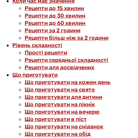
Коли час має значення
Рецепти до 15 хвилин
Рецепти до 30 хвилин
Рецепти до 60 хвилин
Рецепти за 2 години
Рецепти більш ніж за 2 години
Рівень складності
Прості рецепти
Рецепти середньої складності
Рецепти для досвідчених
Що приготувати
Що приготувати на кожен день
Що приготувати на свято
Що приготувати для дитини
Що приготувати на пікнік
Що приготувати на вечерю
Що приготувати в піст
Що приготувати на сніданок
Що приготувати на обід