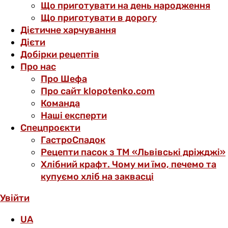
Що приготувати на день народження
Що приготувати в дорогу
Дієтичне харчування
Дієти
Добірки рецептів
Про нас
Про Шефа
Про сайт klopotenko.com
Команда
Наші експерти
Спецпроєкти
ГастроСпадок
Рецепти пасок з ТМ «Львівські дріжджі»
Хлібний крафт. Чому ми їмо, печемо та
купуємо хліб на заквасці
Увійти
UA