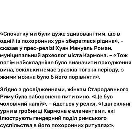
«Спочатку ми були дуже здивовані тим, що в
одній із похоронних урн збереглася рідина», –
сказав у прес-релізі Хуан Мануель Роман,
муніципальний археолог міста Кармона. – «Тож
потім найскладніше було визначити походження
вина, оскільки немає зразків того ж періоду, з
якими можна було б його порівняти».
Згідно з дослідженнями, жінкам Стародавнього
Риму було заборонено пити вино. «Це був
чоловічий напій», – йдеться у релізі. «І дві скляні
урни в гробниці Кармона є елементами, які
ілюструють гендерний поділ римського
суспільства в його похоронних ритуалах».