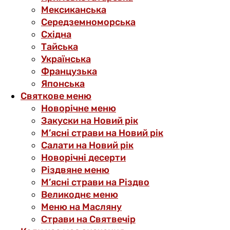
Мексиканська
Середземноморська
Східна
Тайська
Українська
Французька
Японська
Святкове меню
Новорічне меню
Закуски на Новий рік
М’ясні страви на Новий рік
Салати на Новий рік
Новорічні десерти
Різдвяне меню
М’ясні страви на Різдво
Великоднє меню
Меню на Масляну
Страви на Святвечір