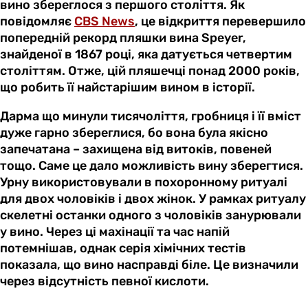
вино збереглося з першого століття. Як
повідомляє
CBS News
, це відкриття перевершило
попередній рекорд пляшки вина Speyer,
знайденої в 1867 році, яка датується четвертим
століттям. Отже, цій пляшечці понад 2000 років,
що робить її найстарішим вином в історії.
Дарма що минули тисячоліття, гробниця і її вміст
дуже гарно збереглися, бо вона була якісно
запечатана – захищена від витоків, повеней
тощо. Саме це дало можливість вину зберегтися.
Урну використовували в похоронному ритуалі
для двох чоловіків і двох жінок. У рамках ритуалу
скелетні останки одного з чоловіків занурювали
у вино. Через ці махінації та час напій
потемнішав, однак серія хімічних тестів
показала, що вино насправді біле. Це визначили
через відсутність певної кислоти.