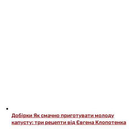
Добірки
Як смачно приготувати молоду
капусту: три рецепти від Євгена Клопотенка