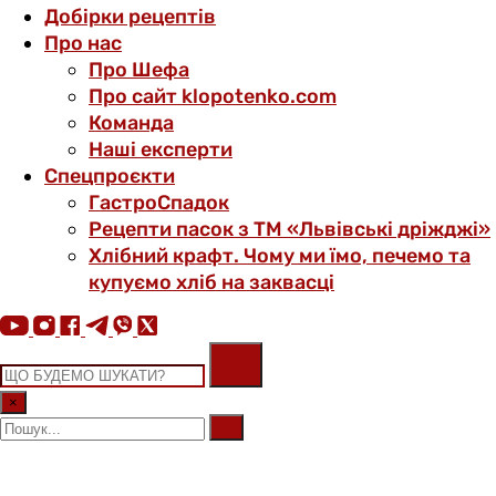
Добірки рецептів
Про нас
Про Шефа
Про сайт klopotenko.com
Команда
Наші експерти
Спецпроєкти
ГастроСпадок
Рецепти пасок з ТМ «Львівські дріжджі»
Хлібний крафт. Чому ми їмо, печемо та
купуємо хліб на заквасці
×