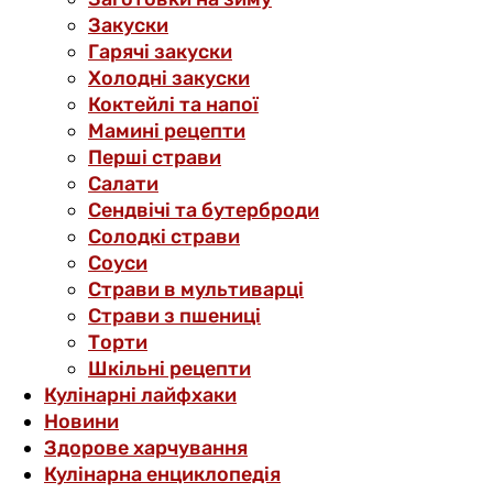
Закуски
Гарячі закуски
Холодні закуски
Коктейлі та напої
Мамині рецепти
Перші страви
Салати
Сендвічі та бутерброди
Солодкі страви
Соуси
Страви в мультиварці
Страви з пшениці
Торти
Шкільні рецепти
Кулінарні лайфхаки
Новини
Здорове харчування
Кулінарна енциклопедія