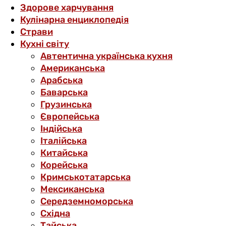
Здорове харчування
Кулінарна енциклопедія
Страви
Кухні світу
Автентична українська кухня
Американська
Арабська
Баварська
Грузинська
Європейська
Індійська
Італійська
Китайська
Корейська
Кримськотатарська
Мексиканська
Середземноморська
Східна
Тайська