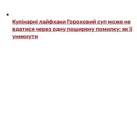
Кулінарні лайфхаки
Гороховий суп може не
вдатися через одну поширену помилку: як її
уникнути