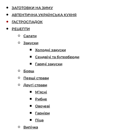
ЗАГОТОВКИ НА ЗИМУ
АВТЕНТИЧНА УКРАЇНСЬКА КУХНЯ
ГАСТРОСПАДОК
РЕЦЕПТИ
Салати
Закуски
Холодні закуски
Сендвічі та бутерброди
Гарячі закуски
Борщ
Перші страви
Другі страви
М’ясні
Рибне
Овочеві
Гарніри
Піца
Випічка