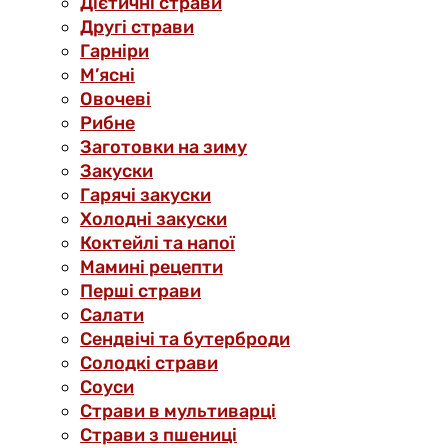
Дієтичні страви
Другі страви
Гарніри
М’ясні
Овочеві
Рибне
Заготовки на зиму
Закуски
Гарячі закуски
Холодні закуски
Коктейлі та напої
Мамині рецепти
Перші страви
Салати
Сендвічі та бутерброди
Солодкі страви
Соуси
Страви в мультиварці
Страви з пшениці