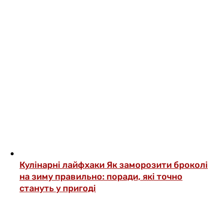
Кулінарні лайфхаки
Як заморозити броколі
на зиму правильно: поради, які точно
стануть у пригоді