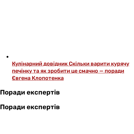
Кулінарний довідник
Скільки варити курячу
печінку та як зробити це смачно — поради
Євгена Клопотенка
Поради експертів
Поради експертів