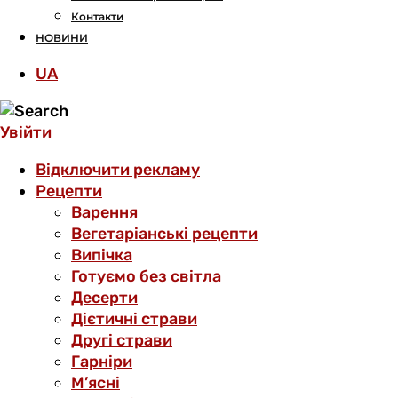
Контакти
НОВИНИ
UA
Увійти
Відключити рекламу
Рецепти
Варення
Вегетаріанські рецепти
Випічка
Готуємо без світла
Десерти
Дієтичні страви
Другі страви
Гарніри
М’ясні