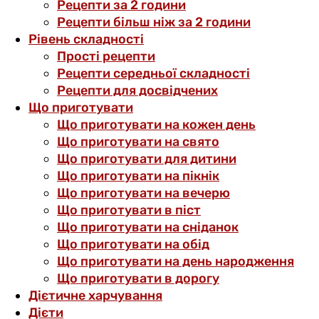
Рецепти за 2 години
Рецепти більш ніж за 2 години
Рівень складності
Прості рецепти
Рецепти середньої складності
Рецепти для досвідчених
Що приготувати
Що приготувати на кожен день
Що приготувати на свято
Що приготувати для дитини
Що приготувати на пікнік
Що приготувати на вечерю
Що приготувати в піст
Що приготувати на сніданок
Що приготувати на обід
Що приготувати на день народження
Що приготувати в дорогу
Дієтичне харчування
Дієти