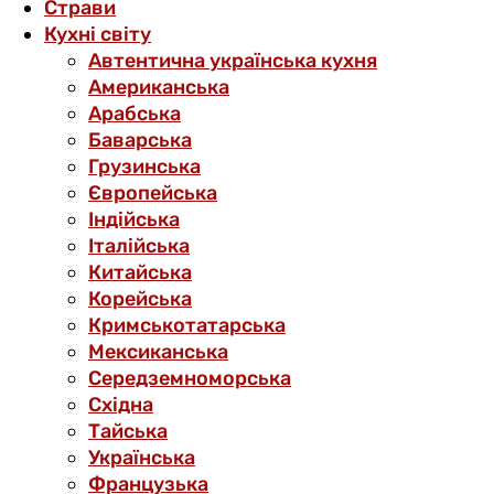
Страви
Кухні світу
Автентична українська кухня
Американська
Арабська
Баварська
Грузинська
Європейська
Індійська
Італійська
Китайська
Корейська
Кримськотатарська
Мексиканська
Середземноморська
Східна
Тайська
Українська
Французька