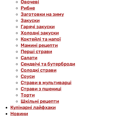
Овочеві
Рибне
Заготовки на зиму
Закуски
Гарячі закуски
Холодні закуски
Коктейлі та напої
Мамині рецепти
Перші страви
Салати
Сендвічі та бутерброди
Солодкі страви
Соуси
Страви в мультиварці
Страви з пшениці
Торти
Шкільні рецепти
Кулінарні лайфхаки
Новини