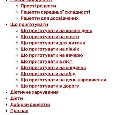
Прості рецепти
Рецепти середньої складності
Рецепти для досвідчених
Що приготувати
Що приготувати на кожен день
Що приготувати на свято
Що приготувати для дитини
Що приготувати на пікнік
Що приготувати на вечерю
Що приготувати в піст
Що приготувати на сніданок
Що приготувати на обід
Що приготувати на день народження
Що приготувати в дорогу
Дієтичне харчування
Дієти
Добірки рецептів
Про нас