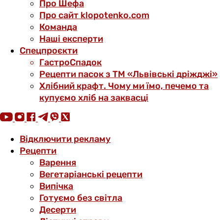
Про Шефа
Про сайт klopotenko.com
Команда
Наші експерти
Спецпроєкти
ГастроСпадок
Рецепти пасок з ТМ «Львівські дріжджі»
Хлібний крафт. Чому ми їмо, печемо та
купуємо хліб на заквасці
Відключити рекламу
Рецепти
Варення
Вегетаріанські рецепти
Випічка
Готуємо без світла
Десерти