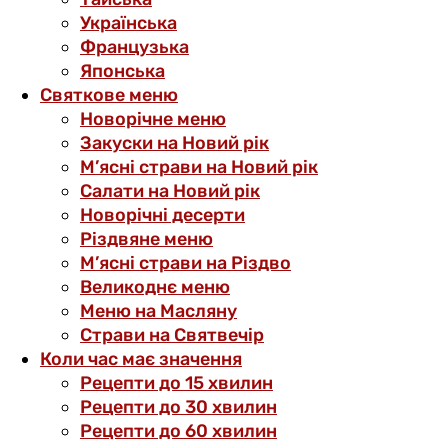
Українська
Французька
Японська
Святкове меню
Новорічне меню
Закуски на Новий рік
М’ясні страви на Новий рік
Салати на Новий рік
Новорічні десерти
Різдвяне меню
М’ясні страви на Різдво
Великоднє меню
Меню на Масляну
Страви на Святвечір
Коли час має значення
Рецепти до 15 хвилин
Рецепти до 30 хвилин
Рецепти до 60 хвилин