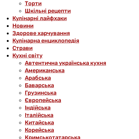
Торти
Шкільні рецепти
Кулінарні лайфхаки
Новини
Здорове харчування
Кулінарна енциклопедія
Страви
Кухні світу
Автентична українська кухня
Американська
Арабська
Баварська
Грузинська
Європейська
Індійська
Італійська
Китайська
Корейська
Кримськотатарська