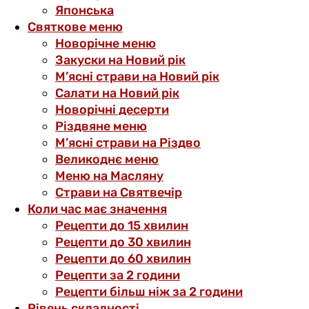
Японська
Святкове меню
Новорічне меню
Закуски на Новий рік
М’ясні страви на Новий рік
Салати на Новий рік
Новорічні десерти
Різдвяне меню
М’ясні страви на Різдво
Великоднє меню
Меню на Масляну
Страви на Святвечір
Коли час має значення
Рецепти до 15 хвилин
Рецепти до 30 хвилин
Рецепти до 60 хвилин
Рецепти за 2 години
Рецепти більш ніж за 2 години
Рівень складності