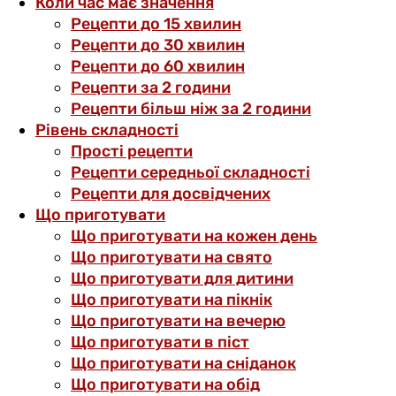
Коли час має значення
Рецепти до 15 хвилин
Рецепти до 30 хвилин
Рецепти до 60 хвилин
Рецепти за 2 години
Рецепти більш ніж за 2 години
Рівень складності
Прості рецепти
Рецепти середньої складності
Рецепти для досвідчених
Що приготувати
Що приготувати на кожен день
Що приготувати на свято
Що приготувати для дитини
Що приготувати на пікнік
Що приготувати на вечерю
Що приготувати в піст
Що приготувати на сніданок
Що приготувати на обід