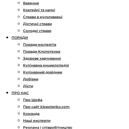
Варення
Коктейлі та напої
Страви в мультиварці
Дієтичні страви
Солодкі страви
ПОРАДИ
Поради експертів
Поради Клопотенка
Здорове харчування
Кулінарна енциклопедія
Кулінарний довідник
Добірки
Дієти
ПРО НАС
Про Шефа
Про сайт klopotenko.com
Команда
Наші експерти
Реклама і співробітництво