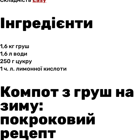
Складність
Easy
Інгредієнти
1,6 кг
груш
1,6 л
води
250 г
цукру
1 ч.
л.
лимонної кислоти
Компот з груш на
зиму:
покроковий
рецепт