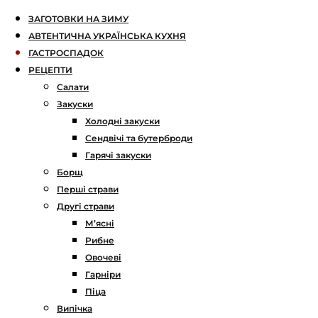
ЗАГОТОВКИ НА ЗИМУ
АВТЕНТИЧНА УКРАЇНСЬКА КУХНЯ
ГАСТРОСПАДОК
РЕЦЕПТИ
Салати
Закуски
Холодні закуски
Сендвічі та бутерброди
Гарячі закуски
Борщ
Перші страви
Другі страви
М’ясні
Рибне
Овочеві
Гарніри
Піца
Випічка