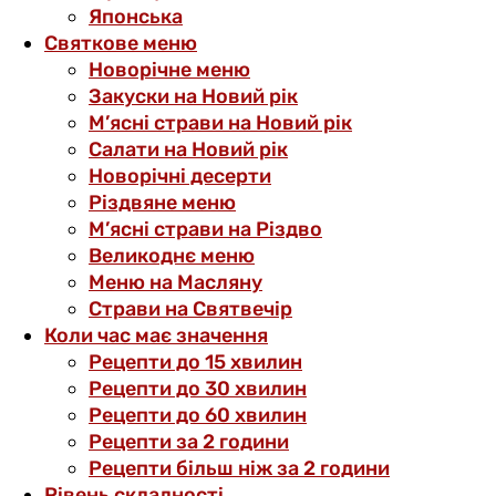
Японська
Святкове меню
Новорічне меню
Закуски на Новий рік
М’ясні страви на Новий рік
Салати на Новий рік
Новорічні десерти
Різдвяне меню
М’ясні страви на Різдво
Великоднє меню
Меню на Масляну
Страви на Святвечір
Коли час має значення
Рецепти до 15 хвилин
Рецепти до 30 хвилин
Рецепти до 60 хвилин
Рецепти за 2 години
Рецепти більш ніж за 2 години
Рівень складності