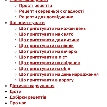
Прості рецепти
Рецепти середньої складності
Рецепти для досвідчених
Що приготувати
Що приготувати на кожен день
Що приготувати на свято
Що приготувати для дитини
Що приготувати на пікнік
Що приготувати на вечерю
Що приготувати в піст
Що приготувати на сніданок
Що приготувати на обід
Що приготувати на день народження
Що приготувати в дорогу
Дієтичне харчування
Дієти
Добірки рецептів
Про нас