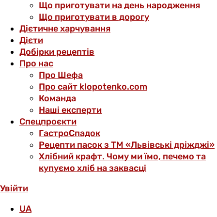
Що приготувати на день народження
Що приготувати в дорогу
Дієтичне харчування
Дієти
Добірки рецептів
Про нас
Про Шефа
Про сайт klopotenko.com
Команда
Наші експерти
Спецпроєкти
ГастроСпадок
Рецепти пасок з ТМ «Львівські дріжджі»
Хлібний крафт. Чому ми їмо, печемо та
купуємо хліб на заквасці
Увійти
UA