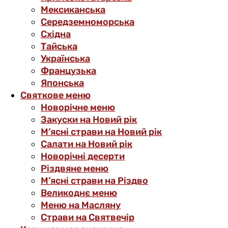
Мексиканська
Середземноморська
Східна
Тайська
Українська
Французька
Японська
Святкове меню
Новорічне меню
Закуски на Новий рік
М’ясні страви на Новий рік
Салати на Новий рік
Новорічні десерти
Різдвяне меню
М’ясні страви на Різдво
Великоднє меню
Меню на Масляну
Страви на Святвечір