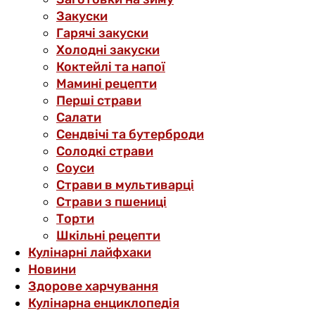
Закуски
Гарячі закуски
Холодні закуски
Коктейлі та напої
Мамині рецепти
Перші страви
Салати
Сендвічі та бутерброди
Солодкі страви
Соуси
Страви в мультиварці
Страви з пшениці
Торти
Шкільні рецепти
Кулінарні лайфхаки
Новини
Здорове харчування
Кулінарна енциклопедія