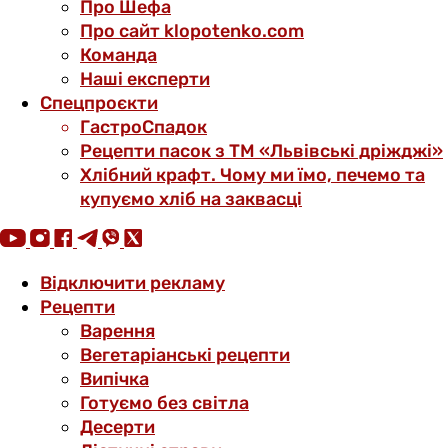
Про Шефа
Про сайт klopotenko.com
Команда
Наші експерти
Спецпроєкти
ГастроСпадок
Рецепти пасок з ТМ «Львівські дріжджі»
Хлібний крафт. Чому ми їмо, печемо та
купуємо хліб на заквасці
Відключити рекламу
Рецепти
Варення
Вегетаріанські рецепти
Випічка
Готуємо без світла
Десерти