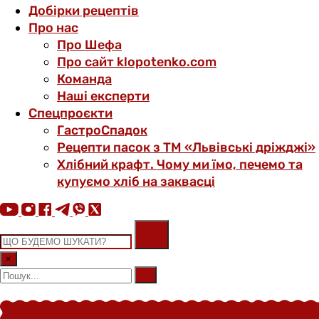
Добірки рецептів
Про нас
Про Шефа
Про сайт klopotenko.com
Команда
Наші експерти
Спецпроєкти
ГастроСпадок
Рецепти пасок з ТМ «Львівські дріжджі»
Хлібний крафт. Чому ми їмо, печемо та
купуємо хліб на заквасці
×