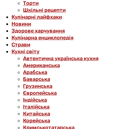
Торти
Шкільні рецепти
Кулінарні лайфхаки
Новини
Здорове харчування
Кулінарна енциклопедія
Страви
Кухні світу
Автентична українська кухня
Американська
Арабська
Баварська
Грузинська
Європейська
Індійська
Італійська
Китайська
Корейська
Кримськотатарська