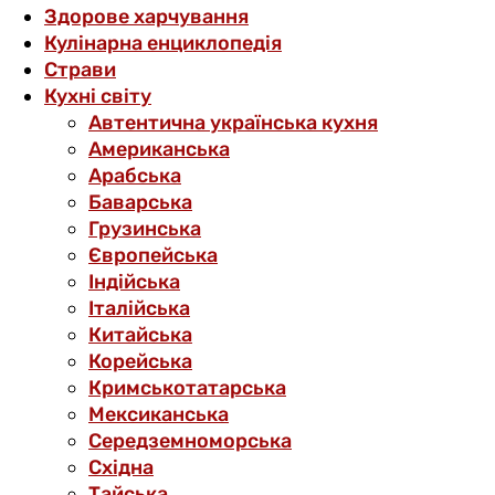
Здорове харчування
Кулінарна енциклопедія
Страви
Кухні світу
Автентична українська кухня
Американська
Арабська
Баварська
Грузинська
Європейська
Індійська
Італійська
Китайська
Корейська
Кримськотатарська
Мексиканська
Середземноморська
Східна
Тайська