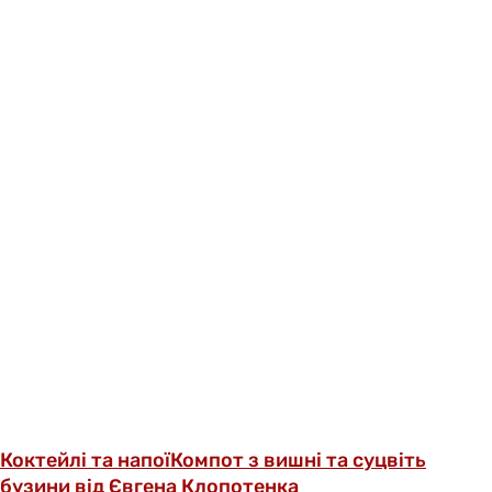
Коктейлі та напої
Компот з вишні та суцвіть
бузини від Євгена Клопотенка