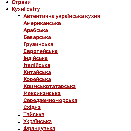
Страви
Кухні світу
Автентична українська кухня
Американська
Арабська
Баварська
Грузинська
Європейська
Індійська
Італійська
Китайська
Корейська
Кримськотатарська
Мексиканська
Середземноморська
Східна
Тайська
Українська
Французька