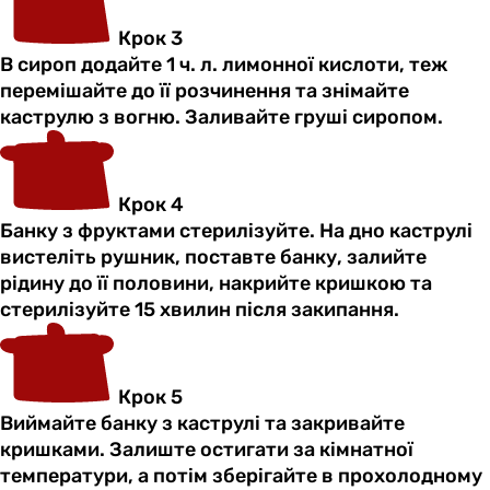
Крок 3
В сироп додайте 1 ч. л. лимонної кислоти, теж
перемішайте до її розчинення та знімайте
каструлю з вогню. Заливайте груші сиропом.
Крок 4
Банку з фруктами стерилізуйте. На дно каструлі
вистеліть рушник, поставте банку, залийте
рідину до її половини, накрийте кришкою та
стерилізуйте 15 хвилин після закипання.
Крок 5
Виймайте банку з каструлі та закривайте
кришками. Залиште остигати за кімнатної
температури, а потім зберігайте в прохолодному