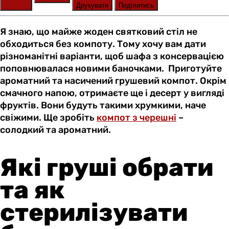
Оцінити
Друкувати
Поділитись
Я знаю, що майже жоден святковий стіл не
обходиться без компоту. Тому хочу вам дати
різноманітні варіанти, щоб шафа з консервацією
поповнювалася новими баночками. Приготуйте
ароматний та насичений грушевий компот. Окрім
смачного напою, отримаєте ще і десерт у вигляді
фруктів. Вони будуть такими хрумкими, наче
свіжими. Ще зробіть
компот з черешні
–
солодкий та ароматний.
Які груші обрати
та як
стерилізувати