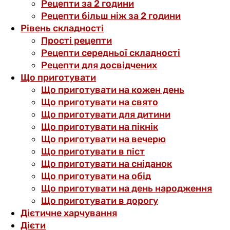
Рецепти за 2 години
Рецепти більш ніж за 2 години
Рівень складності
Прості рецепти
Рецепти середньої складності
Рецепти для досвідчених
Що приготувати
Що приготувати на кожен день
Що приготувати на свято
Що приготувати для дитини
Що приготувати на пікнік
Що приготувати на вечерю
Що приготувати в піст
Що приготувати на сніданок
Що приготувати на обід
Що приготувати на день народження
Що приготувати в дорогу
Дієтичне харчування
Дієти