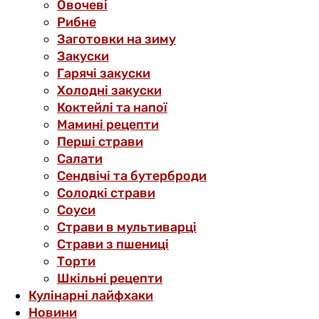
Овочеві
Рибне
Заготовки на зиму
Закуски
Гарячі закуски
Холодні закуски
Коктейлі та напої
Мамині рецепти
Перші страви
Салати
Сендвічі та бутерброди
Солодкі страви
Соуси
Страви в мультиварці
Страви з пшениці
Торти
Шкільні рецепти
Кулінарні лайфхаки
Новини