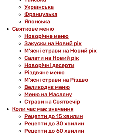
Українська
Французька
Японська
Святкове меню
Новорічне меню
Закуски на Новий рік
М’ясні страви на Новий рік
Салати на Новий рік
Новорічні десерти
Різдвяне меню
М’ясні страви на Різдво
Великоднє меню
Меню на Масляну
Страви на Святвечір
Коли час має значення
Рецепти до 15 хвилин
Рецепти до 30 хвилин
Рецепти до 60 хвилин