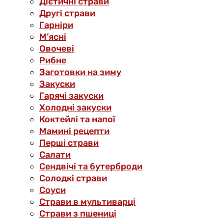
Дієтичні страви
Другі страви
Гарніри
М’ясні
Овочеві
Рибне
Заготовки на зиму
Закуски
Гарячі закуски
Холодні закуски
Коктейлі та напої
Мамині рецепти
Перші страви
Салати
Сендвічі та бутерброди
Солодкі страви
Соуси
Страви в мультиварці
Страви з пшениці