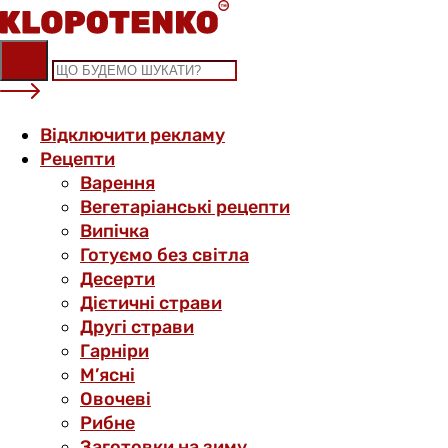
Skip
to
content
Відключити рекламу
Рецепти
Варення
Вегетаріанські рецепти
Випічка
Готуємо без світла
Десерти
Дієтичні страви
Другі страви
Гарніри
М’ясні
Овочеві
Рибне
Заготовки на зиму