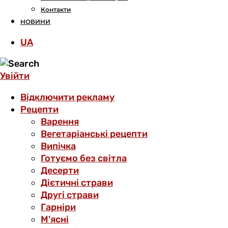
Контакти
НОВИНИ
UA
Увійти
Відключити рекламу
Рецепти
Варення
Вегетаріанські рецепти
Випічка
Готуємо без світла
Десерти
Дієтичні страви
Другі страви
Гарніри
М’ясні