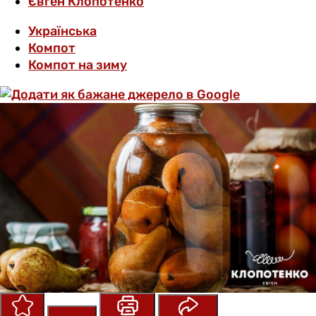
Євген Клопотенко
Українська
Компот
Компот на зиму
Зберегти