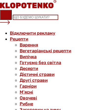
Skip
to
content
Відключити рекламу
Рецепти
Варення
Вегетаріанські рецепти
Випічка
Готуємо без світла
Десерти
Дієтичні страви
Другі страви
Гарніри
М’ясні
Овочеві
Рибне
Заготовки на зиму