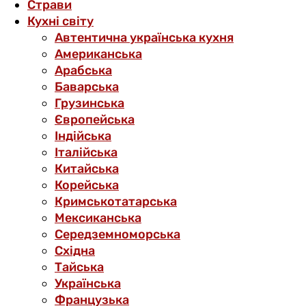
Страви
Кухні світу
Автентична українська кухня
Американська
Арабська
Баварська
Грузинська
Європейська
Індійська
Італійська
Китайська
Корейська
Кримськотатарська
Мексиканська
Середземноморська
Східна
Тайська
Українська
Французька