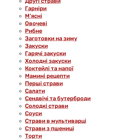
Другі страви
Гарніри
М’ясні
Овочеві
Рибне
Заготовки на зиму
Закуски
Гарячі закуски
Холодні закуски
Коктейлі та напої
Мамині рецепти
Перші страви
Салати
Сендвічі та бутерброди
Солодкі страви
Соуси
Страви в мультиварці
Страви з пшениці
Торти