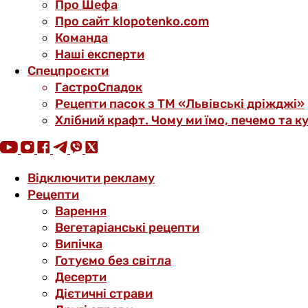
Про Шефа
Про сайт klopotenko.com
Команда
Наші експерти
Спецпроєкти
ГастроСпадок
Рецепти пасок з ТМ «Львівські дріжджі»
Хлібний крафт. Чому ми їмо, печемо та к
Відключити рекламу
Рецепти
Варення
Вегетаріанські рецепти
Випічка
Готуємо без світла
Десерти
Дієтичні страви