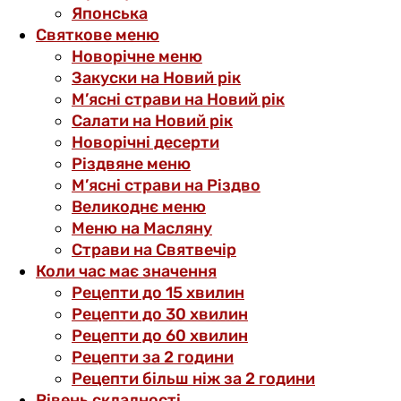
Японська
Святкове меню
Новорічне меню
Закуски на Новий рік
М’ясні страви на Новий рік
Салати на Новий рік
Новорічні десерти
Різдвяне меню
М’ясні страви на Різдво
Великоднє меню
Меню на Масляну
Страви на Святвечір
Коли час має значення
Рецепти до 15 хвилин
Рецепти до 30 хвилин
Рецепти до 60 хвилин
Рецепти за 2 години
Рецепти більш ніж за 2 години
Рівень складності