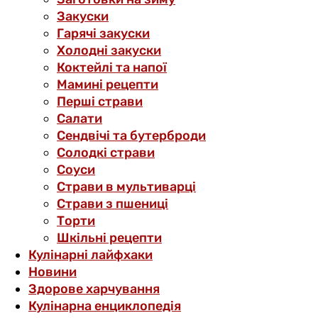
Закуски
Гарячі закуски
Холодні закуски
Коктейлі та напої
Мамині рецепти
Перші страви
Салати
Сендвічі та бутерброди
Солодкі страви
Соуси
Страви в мультиварці
Страви з пшениці
Торти
Шкільні рецепти
Кулінарні лайфхаки
Новини
Здорове харчування
Кулінарна енциклопедія