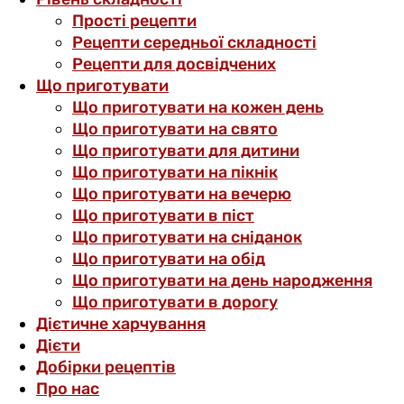
Прості рецепти
Рецепти середньої складності
Рецепти для досвідчених
Що приготувати
Що приготувати на кожен день
Що приготувати на свято
Що приготувати для дитини
Що приготувати на пікнік
Що приготувати на вечерю
Що приготувати в піст
Що приготувати на сніданок
Що приготувати на обід
Що приготувати на день народження
Що приготувати в дорогу
Дієтичне харчування
Дієти
Добірки рецептів
Про нас