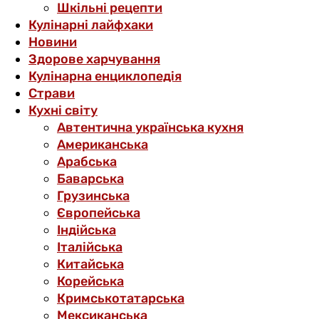
Шкільні рецепти
Кулінарні лайфхаки
Новини
Здорове харчування
Кулінарна енциклопедія
Страви
Кухні світу
Автентична українська кухня
Американська
Арабська
Баварська
Грузинська
Європейська
Індійська
Італійська
Китайська
Корейська
Кримськотатарська
Мексиканська