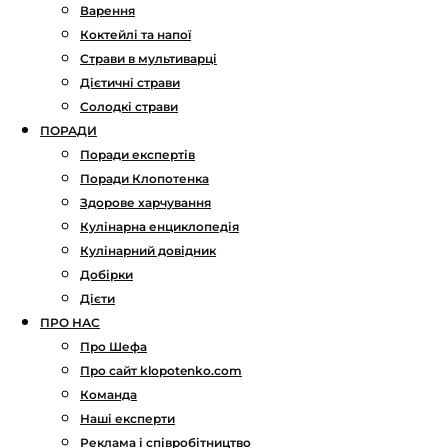
Варення
Коктейлі та напої
Страви в мультиварці
Дієтичні страви
Солодкі страви
ПОРАДИ
Поради експертів
Поради Клопотенка
Здорове харчування
Кулінарна енциклопедія
Кулінарний довідник
Добірки
Дієти
ПРО НАС
Про Шефа
Про сайт klopotenko.com
Команда
Наші експерти
Реклама і співробітництво