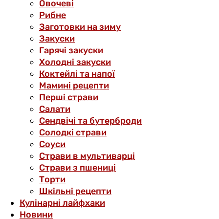
Овочеві
Рибне
Заготовки на зиму
Закуски
Гарячі закуски
Холодні закуски
Коктейлі та напої
Мамині рецепти
Перші страви
Салати
Сендвічі та бутерброди
Солодкі страви
Соуси
Страви в мультиварці
Страви з пшениці
Торти
Шкільні рецепти
Кулінарні лайфхаки
Новини