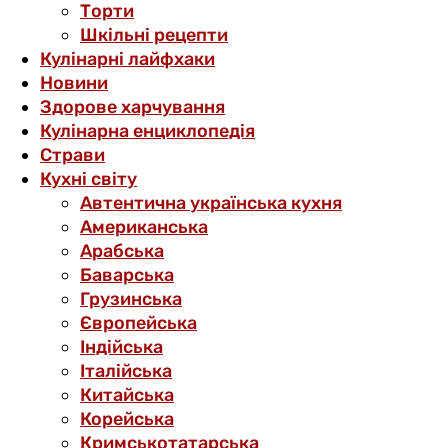
Торти
Шкільні рецепти
Кулінарні лайфхаки
Новини
Здорове харчування
Кулінарна енциклопедія
Страви
Кухні світу
Автентична українська кухня
Американська
Арабська
Баварська
Грузинська
Європейська
Індійська
Італійська
Китайська
Корейська
Кримськотатарська