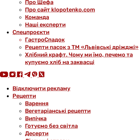
Про Шефа
Про сайт klopotenko.com
Команда
Наші експерти
Спецпроєкти
ГастроСпадок
Рецепти пасок з ТМ «Львівські дріжджі»
Хлібний крафт. Чому ми їмо, печемо та
купуємо хліб на заквасці
Відключити рекламу
Рецепти
Варення
Вегетаріанські рецепти
Випічка
Готуємо без світла
Десерти