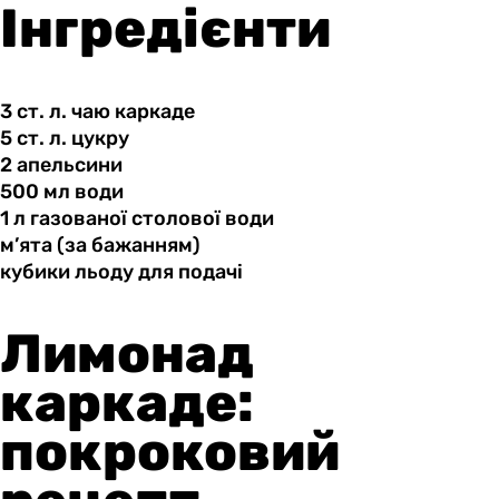
Інгредієнти
3 ст.
л.
чаю каркаде
5 ст.
л.
цукру
2 апельсини
500 мл
води
1 л
газованої
столової води
м’ята (за
бажанням)
кубики льоду
для
подачі
Лимонад
каркаде:
покроковий