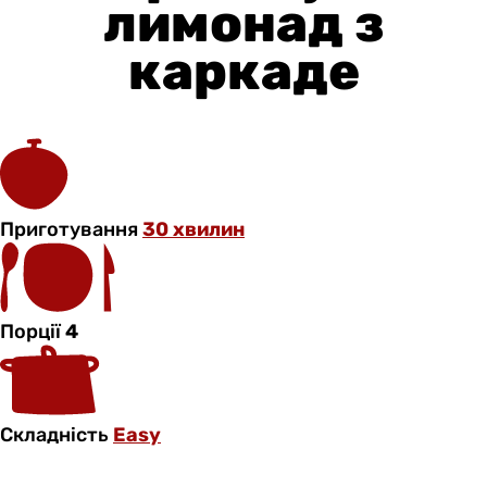
лимонад з
каркаде
Приготування
30 хвилин
Порції
4
Складність
Easy