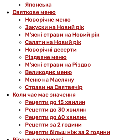
Японська
Святкове меню
Новорічне меню
Закуски на Новий рік
М’ясні страви на Новий рік
Салати на Новий рік
Новорічні десерти
Різдвяне меню
М’ясні страви на Різдво
Великоднє меню
Меню на Масляну
Страви на Святвечір
Коли час має значення
Рецепти до 15 хвилин
Рецепти до 30 хвилин
Рецепти до 60 хвилин
Рецепти за 2 години
Рецепти більш ніж за 2 години
Рівень складності