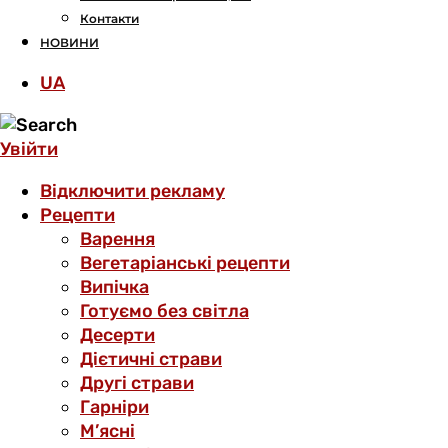
Контакти
НОВИНИ
UA
Увійти
Відключити рекламу
Рецепти
Варення
Вегетаріанські рецепти
Випічка
Готуємо без світла
Десерти
Дієтичні страви
Другі страви
Гарніри
М’ясні