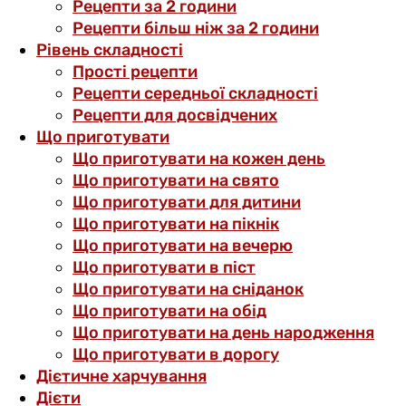
Рецепти за 2 години
Рецепти більш ніж за 2 години
Рівень складності
Прості рецепти
Рецепти середньої складності
Рецепти для досвідчених
Що приготувати
Що приготувати на кожен день
Що приготувати на свято
Що приготувати для дитини
Що приготувати на пікнік
Що приготувати на вечерю
Що приготувати в піст
Що приготувати на сніданок
Що приготувати на обід
Що приготувати на день народження
Що приготувати в дорогу
Дієтичне харчування
Дієти