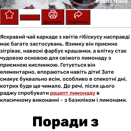
Зберегти
Оцінити
Друкувати
Поділитись
Яскравий чай каркаде з квітів гібіскусу насправді
має багато застосувань. Взимку він приємно
зігріває, навесні фарбує крашанки, а влітку стає
чудовою основою для свіжого лимонаду з
приємною кислинкою. Готується він
елементарно, впораються навіть діти! Зате
смакує буквально всім, особливо в спекотні дні,
котрих буде ще чимало. До речі, після цього
раджу спробувати
рецепт лимонаду
в
класичному виконанні
–
з базиліком і лимонами.
Поради з