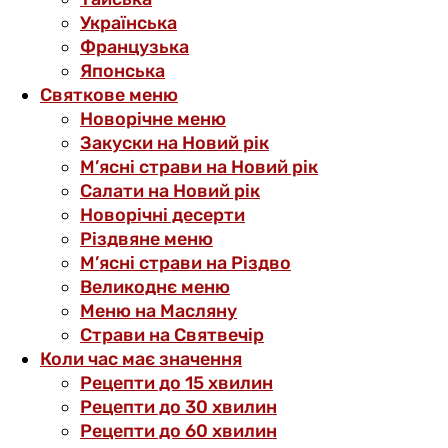
Українська
Французька
Японська
Святкове меню
Новорічне меню
Закуски на Новий рік
М’ясні страви на Новий рік
Салати на Новий рік
Новорічні десерти
Різдвяне меню
М’ясні страви на Різдво
Великоднє меню
Меню на Масляну
Страви на Святвечір
Коли час має значення
Рецепти до 15 хвилин
Рецепти до 30 хвилин
Рецепти до 60 хвилин