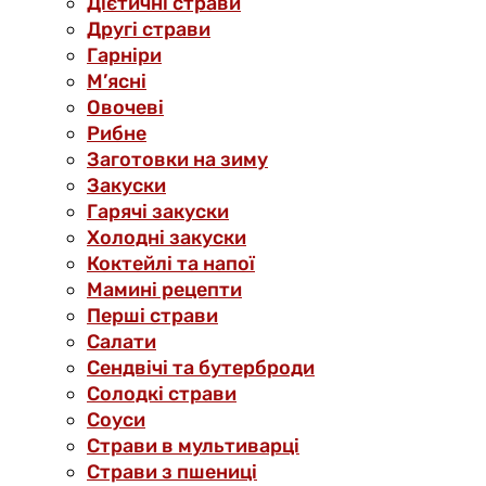
Дієтичні страви
Другі страви
Гарніри
М’ясні
Овочеві
Рибне
Заготовки на зиму
Закуски
Гарячі закуски
Холодні закуски
Коктейлі та напої
Мамині рецепти
Перші страви
Салати
Сендвічі та бутерброди
Солодкі страви
Соуси
Страви в мультиварці
Страви з пшениці