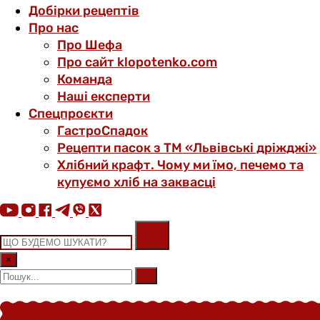
Добірки рецептів
Про нас
Про Шефа
Про сайт klopotenko.com
Команда
Наші експерти
Спецпроєкти
ГастроСпадок
Рецепти пасок з ТМ «Львівські дріжджі»
Хлібний крафт. Чому ми їмо, печемо та
купуємо хліб на заквасці
×