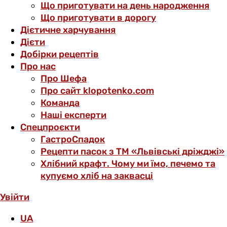
Що приготувати на день народження
Що приготувати в дорогу
Дієтичне харчування
Дієти
Добірки рецептів
Про нас
Про Шефа
Про сайт klopotenko.com
Команда
Наші експерти
Спецпроєкти
ГастроСпадок
Рецепти пасок з ТМ «Львівські дріжджі»
Хлібний крафт. Чому ми їмо, печемо та
купуємо хліб на заквасці
Увійти
UA