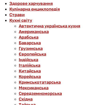
Здорове харчування
Кулінарна енциклопедія
Страви
Кухні світу
Автентична українська кухня
Американська
Арабська
Баварська
Грузинська
Європейська
Індійська
Італійська
Китайська
Корейська
Кримськотатарська
Мексиканська
Середземноморська
Східна
Тайська