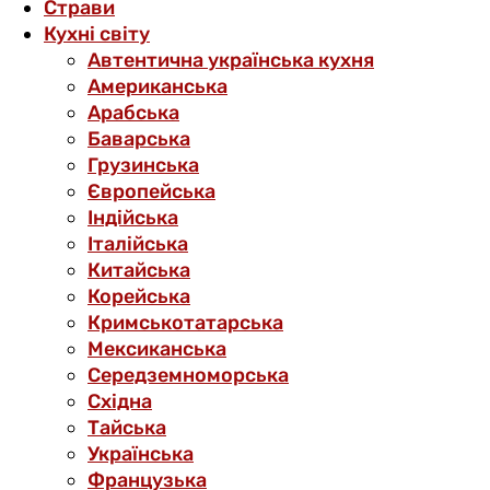
Страви
Кухні світу
Автентична українська кухня
Американська
Арабська
Баварська
Грузинська
Європейська
Індійська
Італійська
Китайська
Корейська
Кримськотатарська
Мексиканська
Середземноморська
Східна
Тайська
Українська
Французька