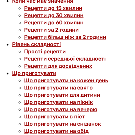
Коли час має значення
Рецепти до 15 хвилин
Рецепти до 30 хвилин
Рецепти до 60 хвилин
Рецепти за 2 години
Рецепти більш ніж за 2 години
Рівень складності
Прості рецепти
Рецепти середньої складності
Рецепти для досвідчених
Що приготувати
Що приготувати на кожен день
Що приготувати на свято
Що приготувати для дитини
Що приготувати на пікнік
Що приготувати на вечерю
Що приготувати в піст
Що приготувати на сніданок
Що приготувати на обід