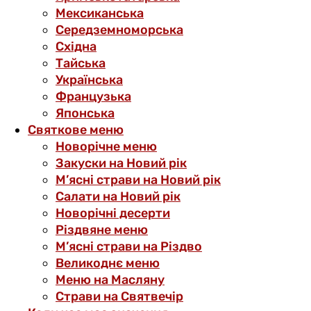
Мексиканська
Середземноморська
Східна
Тайська
Українська
Французька
Японська
Святкове меню
Новорічне меню
Закуски на Новий рік
М’ясні страви на Новий рік
Салати на Новий рік
Новорічні десерти
Різдвяне меню
М’ясні страви на Різдво
Великоднє меню
Меню на Масляну
Страви на Святвечір