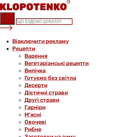
Skip
to
content
Відключити рекламу
Рецепти
Варення
Вегетаріанські рецепти
Випічка
Готуємо без світла
Десерти
Дієтичні страви
Другі страви
Гарніри
М’ясні
Овочеві
Рибне
Заготовки на зиму