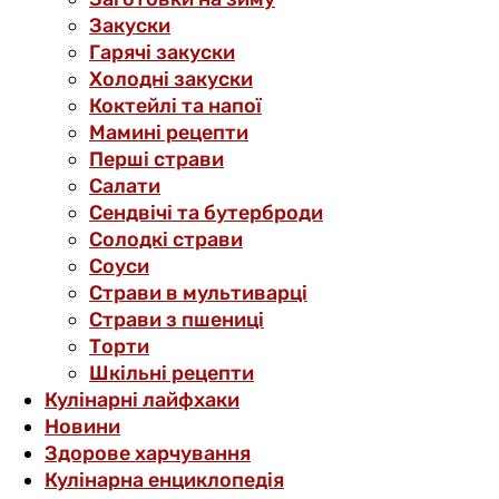
Закуски
Гарячі закуски
Холодні закуски
Коктейлі та напої
Мамині рецепти
Перші страви
Салати
Сендвічі та бутерброди
Солодкі страви
Соуси
Страви в мультиварці
Страви з пшениці
Торти
Шкільні рецепти
Кулінарні лайфхаки
Новини
Здорове харчування
Кулінарна енциклопедія