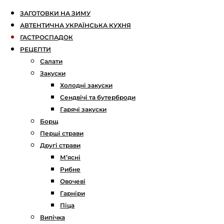
ЗАГОТОВКИ НА ЗИМУ
АВТЕНТИЧНА УКРАЇНСЬКА КУХНЯ
ГАСТРОСПАДОК
РЕЦЕПТИ
Салати
Закуски
Холодні закуски
Сендвічі та бутерброди
Гарячі закуски
Борщ
Перші страви
Другі страви
М’ясні
Рибне
Овочеві
Гарніри
Піца
Випічка