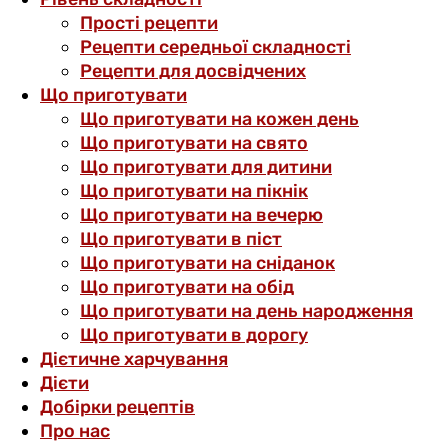
Прості рецепти
Рецепти середньої складності
Рецепти для досвідчених
Що приготувати
Що приготувати на кожен день
Що приготувати на свято
Що приготувати для дитини
Що приготувати на пікнік
Що приготувати на вечерю
Що приготувати в піст
Що приготувати на сніданок
Що приготувати на обід
Що приготувати на день народження
Що приготувати в дорогу
Дієтичне харчування
Дієти
Добірки рецептів
Про нас