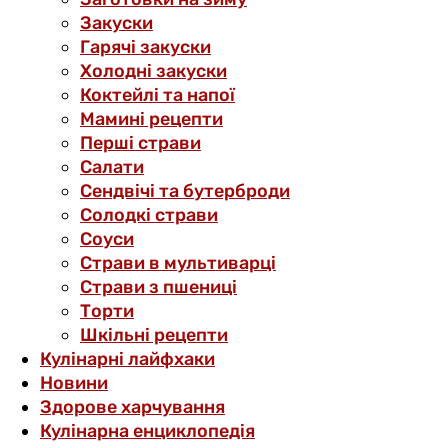
Закуски
Гарячі закуски
Холодні закуски
Коктейлі та напої
Мамині рецепти
Перші страви
Салати
Сендвічі та бутерброди
Солодкі страви
Соуси
Страви в мультиварці
Страви з пшениці
Торти
Шкільні рецепти
Кулінарні лайфхаки
Новини
Здорове харчування
Кулінарна енциклопедія