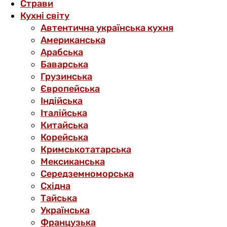
Страви
Кухні світу
Автентична українська кухня
Американська
Арабська
Баварська
Грузинська
Європейська
Індійська
Італійська
Китайська
Корейська
Кримськотатарська
Мексиканська
Середземноморська
Східна
Тайська
Українська
Французька