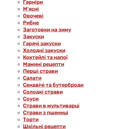
Гарніри
М’ясні
Овочеві
Рибне
Заготовки на зиму
Закуски
Гарячі закуски
Холодні закуски
Коктейлі та напої
Мамині рецепти
Перші страви
Салати
Сендвічі та бутерброди
Солодкі страви
Соуси
Страви в мультиварці
Страви з пшениці
Торти
Шкільні рецепти