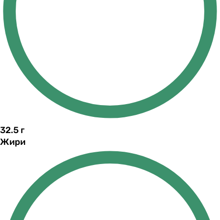
32.5
г
Жири