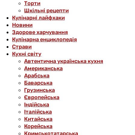
Торти
Шкільні рецепти
Кулінарні лайфхаки
Новини
Здорове харчування
Кулінарна енциклопедія
Страви
Кухні світу
Автентична українська кухня
Американська
Арабська
Баварська
Грузинська
Європейська
Індійська
Італійська
Китайська
Корейська
Кримськотатарська