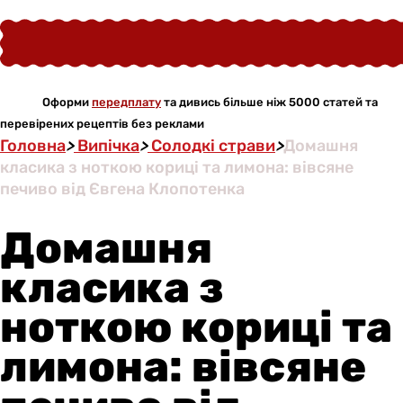
Оформи
передплату
та дивись більше ніж 5000 статей та
перевірених рецептів без реклами
Головна
>
Випічка
>
Солодкі страви
>
Домашня
класика з ноткою кориці та лимона: вівсяне
печиво від Євгена Клопотенка
Домашня
класика з
ноткою кориці та
лимона: вівсяне