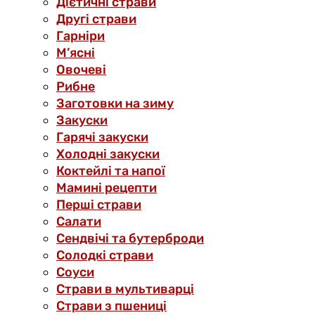
Дієтичні страви
Другі страви
Гарніри
М’ясні
Овочеві
Рибне
Заготовки на зиму
Закуски
Гарячі закуски
Холодні закуски
Коктейлі та напої
Мамині рецепти
Перші страви
Салати
Сендвічі та бутерброди
Солодкі страви
Соуси
Страви в мультиварці
Страви з пшениці