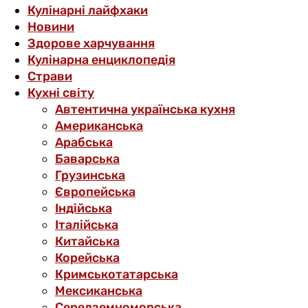
Кулінарні лайфхаки
Новини
Здорове харчування
Кулінарна енциклопедія
Страви
Кухні світу
Автентична українська кухня
Американська
Арабська
Баварська
Грузинська
Європейська
Індійська
Італійська
Китайська
Корейська
Кримськотатарська
Мексиканська
Середземноморська