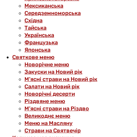
Мексиканська
Середземноморська
Східна
Тайська
Українська
Французька
Японська
Святкове меню
Новорічне меню
Закуски на Новий рік
М’ясні страви на Новий рік
Салати на Новий рік
Новорічні десерти
Різдвяне меню
М’ясні страви на Різдво
Великоднє меню
Меню на Масляну
Страви на Святвечір