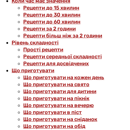
Коли час має значення
Рецепти до 15 хвилин
Рецепти до 30 хвилин
Рецепти до 60 хвилин
Рецепти за 2 години
Рецепти більш ніж за 2 години
Рівень складності
Прості рецепти
Рецепти середньої складності
Рецепти для досвідчених
Що приготувати
Що приготувати на кожен день
Що приготувати на свято
Що приготувати для дитини
Що приготувати на пікнік
Що приготувати на вечерю
Що приготувати в піст
Що приготувати на сніданок
Що приготувати на обід