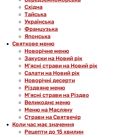
Східна
Тайська
Українська
Французька
Японська
Святкове меню
Новорічне меню
Закуски на Новий рік
М’ясні страви на Новий рік
Салати на Новий рік
Новорічні десерти
Різдвяне меню
М’ясні страви на Різдво
Великоднє меню
Меню на Масляну
Страви на Святвечір
Коли час має значення
Рецепти до 15 хвилин