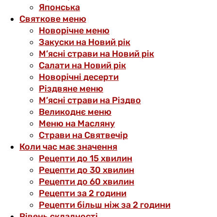
Японська
Святкове меню
Новорічне меню
Закуски на Новий рік
М’ясні страви на Новий рік
Салати на Новий рік
Новорічні десерти
Різдвяне меню
М’ясні страви на Різдво
Великоднє меню
Меню на Масляну
Страви на Святвечір
Коли час має значення
Рецепти до 15 хвилин
Рецепти до 30 хвилин
Рецепти до 60 хвилин
Рецепти за 2 години
Рецепти більш ніж за 2 години
Рівень складності