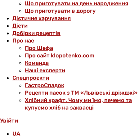
Що приготувати на день народження
Що приготувати в дорогу
Дієтичне харчування
Дієти
Добірки рецептів
Про нас
Про Шефа
Про сайт klopotenko.com
Команда
Наші експерти
Спецпроєкти
ГастроСпадок
Рецепти пасок з ТМ «Львівські дріжджі»
Хлібний крафт. Чому ми їмо, печемо та
купуємо хліб на заквасці
Увійти
UA