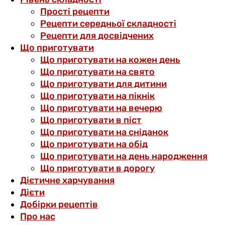
Прості рецепти
Рецепти середньої складності
Рецепти для досвідчених
Що приготувати
Що приготувати на кожен день
Що приготувати на свято
Що приготувати для дитини
Що приготувати на пікнік
Що приготувати на вечерю
Що приготувати в піст
Що приготувати на сніданок
Що приготувати на обід
Що приготувати на день народження
Що приготувати в дорогу
Дієтичне харчування
Дієти
Добірки рецептів
Про нас