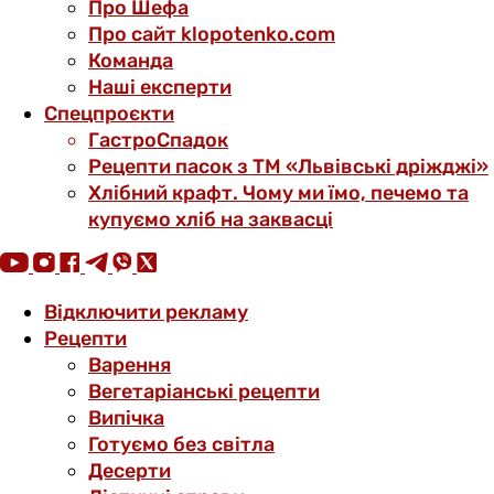
Про Шефа
Про сайт klopotenko.com
Команда
Наші експерти
Спецпроєкти
ГастроСпадок
Рецепти пасок з ТМ «Львівські дріжджі»
Хлібний крафт. Чому ми їмо, печемо та
купуємо хліб на заквасці
Відключити рекламу
Рецепти
Варення
Вегетаріанські рецепти
Випічка
Готуємо без світла
Десерти