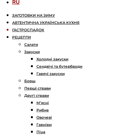
RU
ЗАГОТОВКИ НА ЗИМУ
АВТЕНТИЧНА УКРАЇНСЬКА КУХНЯ
ГАСТРОСПАДОК
РЕЦЕПТИ
Салати
Закуски
Холодні закуски
Сендвічі та бутерброди
Гарячі закуски
Борщ
Перші страви
Другі страви
М’ясні
Рибне
Овочеві
Гарніри
Піца