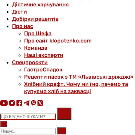
Дієтичне харчування
Дієти
Добірки рецептів
Про нас
Про Шефа
Про сайт klopotenko.com
Команда
Наші експерти
Спецпроєкти
ГастроСпадок
Рецепти пасок з ТМ «Львівські дріжджі»
Хлібний крафт. Чому ми їмо, печемо та
купуємо хліб на заквасці
×