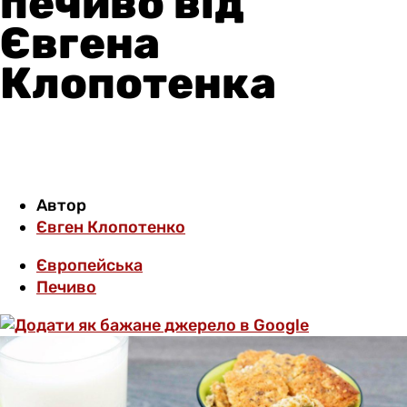
печиво від
Євгена
Клопотенка
Автор
Євген Клопотенко
Європейська
Печиво