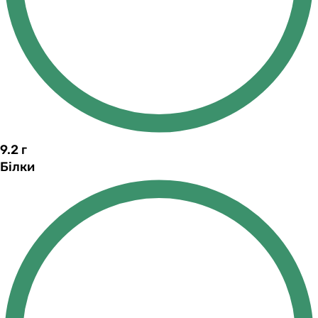
9.2
г
Білки