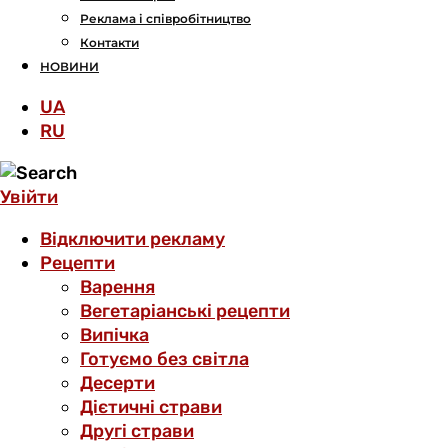
Реклама і співробітництво
Контакти
НОВИНИ
UA
RU
Увійти
Відключити рекламу
Рецепти
Варення
Вегетаріанські рецепти
Випічка
Готуємо без світла
Десерти
Дієтичні страви
Другі страви