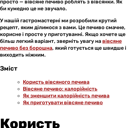
просто — вівсяне печиво роблять з вівсянки. Як
би кумедно це не звучало.
У нашій гастромастерні ми розробили крутий
рецепт, яким ділимося з вами. Це печиво смачне,
корисне і просте у приготуванні. Якщо хочете ще
більш легкий варіант, зверніть увагу на
вівсяне
печиво без борошна
, який готується ще швидше і
виходить ніжним.
Зміст
Користь вівсяного печива
Вівсяне печиво: калорійність
Як зменшити калорійність печива
Як приготувати вівсяне печиво
Користь