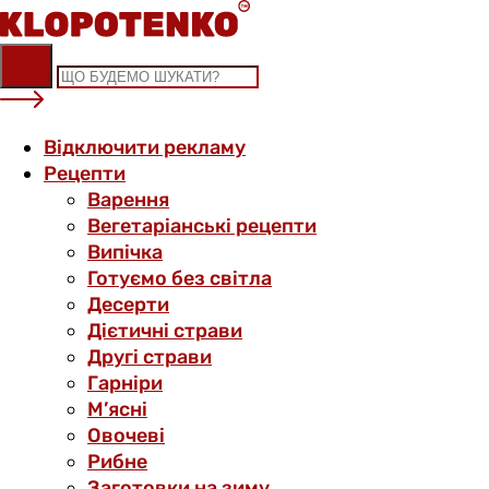
Skip
to
content
Відключити рекламу
Рецепти
Варення
Вегетаріанські рецепти
Випічка
Готуємо без світла
Десерти
Дієтичні страви
Другі страви
Гарніри
М’ясні
Овочеві
Рибне
Заготовки на зиму