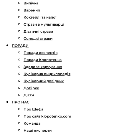
Випічка
Варення
Коктейлі та напої
Страви в мультиварці
Дієтичні страви
Солодкі страви
ПОРАДИ
Поради експертів
Поради Клопотенка
Здорове харчування
Кулінарна енциклопедія
Кулінарний довідник
Добірки
Дієти
ПРО НАС
Про Шефа
Про сайт klopotenko.com
Команда
Наші експерти