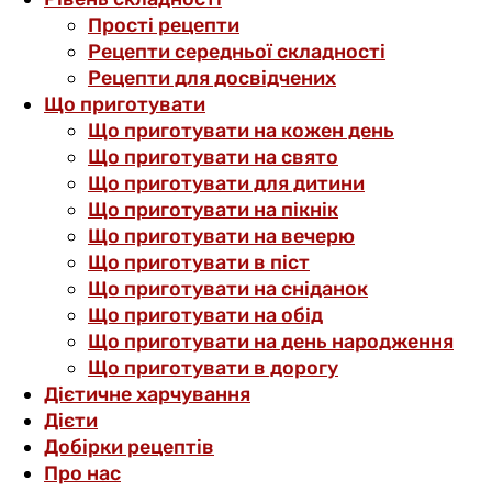
Прості рецепти
Рецепти середньої складності
Рецепти для досвідчених
Що приготувати
Що приготувати на кожен день
Що приготувати на свято
Що приготувати для дитини
Що приготувати на пікнік
Що приготувати на вечерю
Що приготувати в піст
Що приготувати на сніданок
Що приготувати на обід
Що приготувати на день народження
Що приготувати в дорогу
Дієтичне харчування
Дієти
Добірки рецептів
Про нас