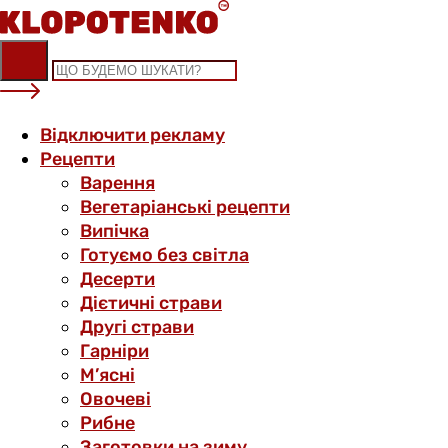
Skip
to
content
Відключити рекламу
Рецепти
Варення
Вегетаріанські рецепти
Випічка
Готуємо без світла
Десерти
Дієтичні страви
Другі страви
Гарніри
М’ясні
Овочеві
Рибне
Заготовки на зиму