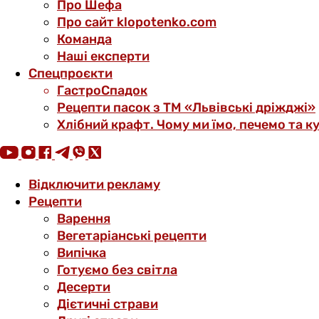
Про Шефа
Про сайт klopotenko.com
Команда
Наші експерти
Спецпроєкти
ГастроСпадок
Рецепти пасок з ТМ «Львівські дріжджі»
Хлібний крафт. Чому ми їмо, печемо та к
Відключити рекламу
Рецепти
Варення
Вегетаріанські рецепти
Випічка
Готуємо без світла
Десерти
Дієтичні страви