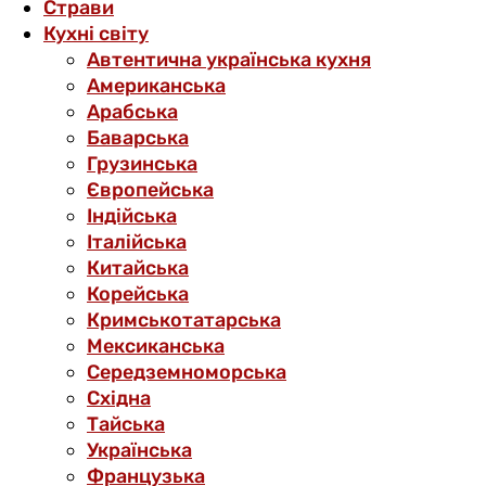
Страви
Кухні світу
Автентична українська кухня
Американська
Арабська
Баварська
Грузинська
Європейська
Індійська
Італійська
Китайська
Корейська
Кримськотатарська
Мексиканська
Середземноморська
Східна
Тайська
Українська
Французька