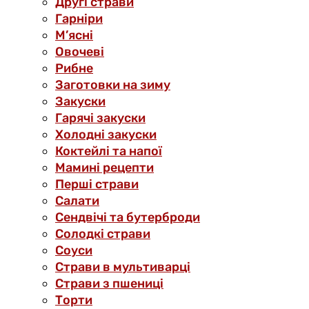
Другі страви
Гарніри
М’ясні
Овочеві
Рибне
Заготовки на зиму
Закуски
Гарячі закуски
Холодні закуски
Коктейлі та напої
Мамині рецепти
Перші страви
Салати
Сендвічі та бутерброди
Солодкі страви
Соуси
Страви в мультиварці
Страви з пшениці
Торти