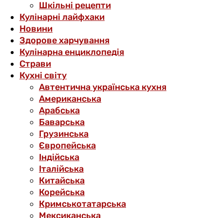
Шкільні рецепти
Кулінарні лайфхаки
Новини
Здорове харчування
Кулінарна енциклопедія
Страви
Кухні світу
Автентична українська кухня
Американська
Арабська
Баварська
Грузинська
Європейська
Індійська
Італійська
Китайська
Корейська
Кримськотатарська
Мексиканська