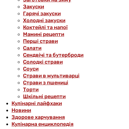
Закуски
Гарячі закуски
Холодні закуски
Коктейлі та напої
Мамині рецепти
Перші страви
Салати
Сендвічі та бутерброди
Солодкі страви
Соуси
Страви в мультиварці
Страви з пшениці
Торти
Шкільні рецепти
Кулінарні лайфхаки
Новини
Здорове харчування
Кулінарна енциклопедія