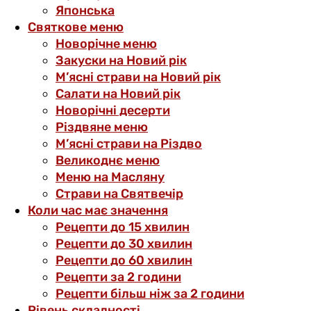
Японська
Святкове меню
Новорічне меню
Закуски на Новий рік
М’ясні страви на Новий рік
Салати на Новий рік
Новорічні десерти
Різдвяне меню
М’ясні страви на Різдво
Великоднє меню
Меню на Масляну
Страви на Святвечір
Коли час має значення
Рецепти до 15 хвилин
Рецепти до 30 хвилин
Рецепти до 60 хвилин
Рецепти за 2 години
Рецепти більш ніж за 2 години
Рівень складності