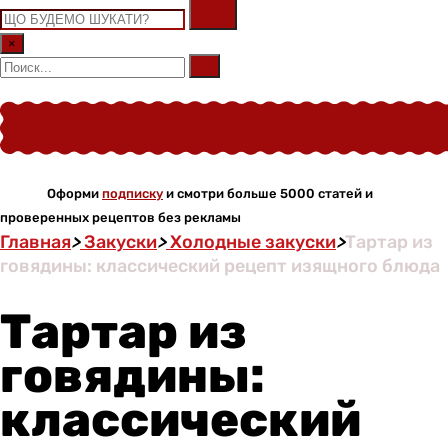
×
Оформи
подписку
и смотри больше 5000 статей и
проверенных рецептов без рекламы
Главная
>
Закуски
>
Холодные закуски
>
Тартар из
говядины: классический рецепт изящного блюда
Тартар из
говядины:
классический