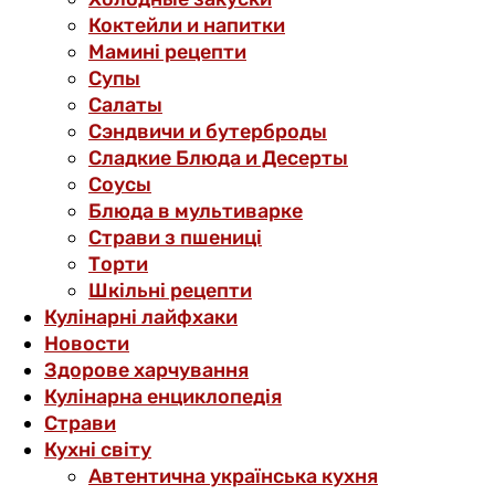
Коктейли и напитки
Мамині рецепти
Супы
Салаты
Сэндвичи и бутерброды
Сладкие Блюда и Десерты
Соусы
Блюда в мультиварке
Страви з пшениці
Торти
Шкільні рецепти
Кулінарні лайфхаки
Новости
Здорове харчування
Кулінарна енциклопедія
Страви
Кухні світу
Автентична українська кухня