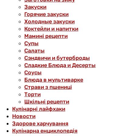
Закуски
Горячие закуски
Холодные закуски
Коктейли и напитки
Мамині рецепти
Супы
Салаты
Сэндвичи и бутерброды
Сладкие Блюда и Десерты
Соусы
Блюда в мультиварке
Страви з пшениці
Торти
Шкільні рецепти
Кулінарні лайфхаки
Новости
Здорове харчування
Кулінарна енциклопедія