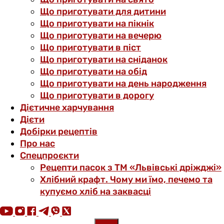
Що приготувати для дитини
Що приготувати на пікнік
Що приготувати на вечерю
Що приготувати в піст
Що приготувати на сніданок
Що приготувати на обід
Що приготувати на день народження
Що приготувати в дорогу
Дієтичне харчування
Дієти
Добірки рецептів
Про нас
Спецпроєкти
Рецепти пасок з ТМ «Львівські дріжджі»
Хлібний крафт. Чому ми їмо, печемо та
купуємо хліб на заквасці