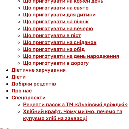
Що приготувати на кожен день
Що приготувати на свято
Що приготувати для дитини
Що приготувати на пікнік
Що приготувати на вечерю
Що приготувати в піст
Що приготувати на сніданок
Що приготувати на обід
Що приготувати на день народження
Що приготувати в дорогу
Дієтичне харчування
Дієти
Добірки рецептів
Про нас
Спецпроєкти
Рецепти пасок з ТМ «Львівські дріжджі»
Хлібний крафт. Чому ми їмо, печемо та
купуємо хліб на заквасці