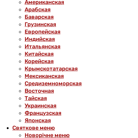
Американская
Арабская
Баварская
Грузинская
Европейская
Индийская
Итальянская
Китайская
Корейская
Крымскотатарская
Мексиканская
Средиземноморская
Восточная
Тайская
Украинская
Французская
Японская
Святкове меню
Новорічне меню