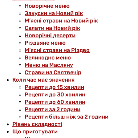
Новорічне меню
Закуски на Новий рік
М’ясні страви на Новий рік
Салати на Новий рік
Новорічні десерти
Різдвяне меню
М’ясні страви на Різдво
Великоднє меню
Меню на Масляну
Страви на Святвечір
Коли час має значення
Рецепти до 15 хвилин
Рецепти до 30 хвилин
Рецепти до 60 хвилин
Рецепти за 2 години
Рецепти більш ніж за 2 години
Рівень складності
Що приготувати