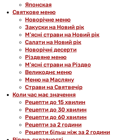
Японская
Святкове меню
Новорічне меню
Закуски на Новий рік
М’ясні страви на Новий рік
Салати на Новий рік
Новорічні десерти
Різдвяне меню
М’ясні страви на Різдво
Великоднє меню
Меню на Масляну
Страви на Святвечір
Коли час має значення
Рецепти до 15 хвилин
Рецепти до 30 хвилин
Рецепти до 60 хвилин
Рецепти за 2 години
Рецепти більш ніж за 2 години
Рівень складності