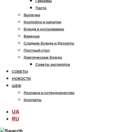
Гарниры
Паста
Выпечка
Коктейли и напитки
Блюда в мультиварке
Варенье
Сладкие Блюда и Десерты
Постный стол
Диетические блюда
Советы экспертов
СОВЕТЫ
НОВОСТИ
ШЕФ
Реклама и сотрудничество
Контакты
UA
RU