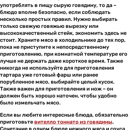
употреблять в пищу сырую говядину, то да –
блюдо вполне безопасно, если соблюдать
несколько простых правил. Нужно выбирать
только свежую говяжью вырезку или
высококачественный стейк, экономить здесь не
стоит. Храните мясо в холодильнике до тех пор,
пока не приступите к непосредственному
приготовлению, при комнатной температуре его
лучше не держать даже короткое время. Также
никогда не используйте для приготовления
тартара уже готовый фарш или ранее
порубленное мясо, выбирайте целый кусок.
Также важен для приготовления и нож – он
должен быть хорошо наточен, чтобы удобно
было измельчать мясо.
Если вы любите интересные блюда, обязательно
приготовьте
вителло тоннато из говядины
.
Сочетание в одном блюде нежного мяса и соуса