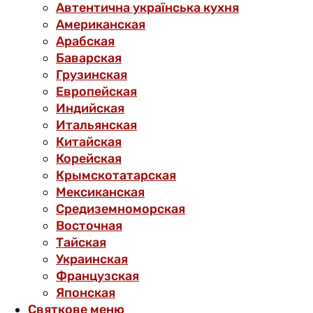
Автентична українська кухня
Американская
Арабская
Баварская
Грузинская
Европейская
Индийская
Итальянская
Китайская
Корейская
Крымскотатарская
Мексиканская
Средиземноморская
Восточная
Тайская
Украинская
Французская
Японская
Святкове меню