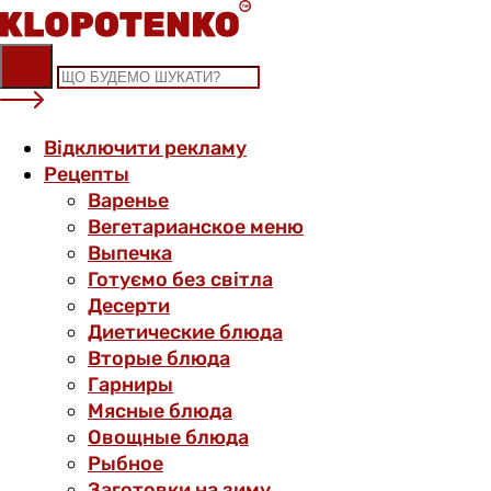
Skip
to
content
Відключити рекламу
Рецепты
Варенье
Вегетарианское меню
Выпечка
Готуємо без світла
Десерти
Диетические блюда
Вторые блюда
Гарниры
Мясные блюда
Овощные блюда
Рыбное
Заготовки на зиму