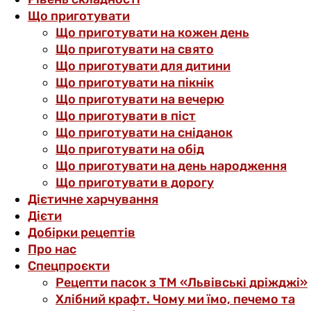
Що приготувати
Що приготувати на кожен день
Що приготувати на свято
Що приготувати для дитини
Що приготувати на пікнік
Що приготувати на вечерю
Що приготувати в піст
Що приготувати на сніданок
Що приготувати на обід
Що приготувати на день народження
Що приготувати в дорогу
Дієтичне харчування
Дієти
Добірки рецептів
Про нас
Спецпроєкти
Рецепти пасок з ТМ «Львівські дріжджі»
Хлібний крафт. Чому ми їмо, печемо та