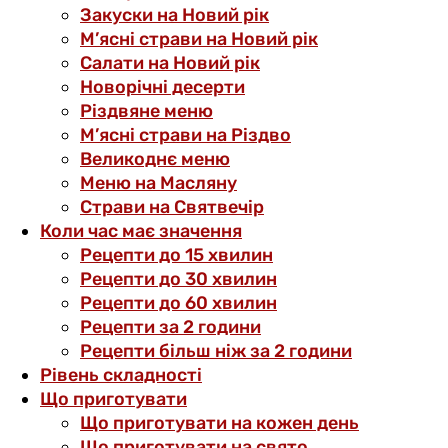
Закуски на Новий рік
М’ясні страви на Новий рік
Салати на Новий рік
Новорічні десерти
Різдвяне меню
М’ясні страви на Різдво
Великоднє меню
Меню на Масляну
Страви на Святвечір
Коли час має значення
Рецепти до 15 хвилин
Рецепти до 30 хвилин
Рецепти до 60 хвилин
Рецепти за 2 години
Рецепти більш ніж за 2 години
Рівень складності
Що приготувати
Що приготувати на кожен день
Що приготувати на свято