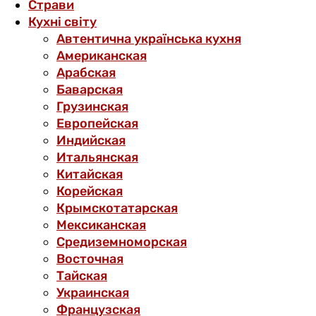
Страви
Кухні світу
Автентична українська кухня
Американская
Арабская
Баварская
Грузинская
Европейская
Индийская
Итальянская
Китайская
Корейская
Крымскотатарская
Мексиканская
Средиземноморская
Восточная
Тайская
Украинская
Французская