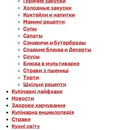
Горячие закуски
Холодные закуски
Коктейли и напитки
Мамині рецепти
Супы
Салаты
Сэндвичи и бутерброды
Сладкие Блюда и Десерты
Соусы
Блюда в мультиварке
Страви з пшениці
Торти
Шкільні рецепти
Кулінарні лайфхаки
Новости
Здорове харчування
Кулінарна енциклопедія
Страви
Кухні світу