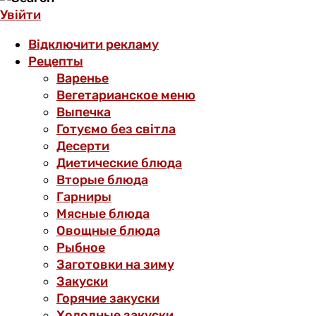
Увійти
Відключити рекламу
Рецепты
Варенье
Вегетарианское меню
Выпечка
Готуємо без світла
Десерти
Диетические блюда
Вторые блюда
Гарниры
Мясные блюда
Овощные блюда
Рыбное
Заготовки на зиму
Закуски
Горячие закуски
Холодные закуски