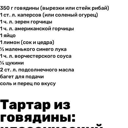
350 г
говядины
(вырезки или стейк рибай)
1 ст.
л.
каперсов (или соленый огурец)
1 ч.
л.
зерен горчицы
1 ч.
л.
американской горчицы
1 яйцо
1 лимон
(сок
и цедра)
½ маленького
синего
лука
1 ч.
л.
ворчестерского соуса
¼ цукини
2 ст.
л.
подсолнечного масла
багет для
подачи
соль и
перец
по вкусу
Тартар из
говядины: