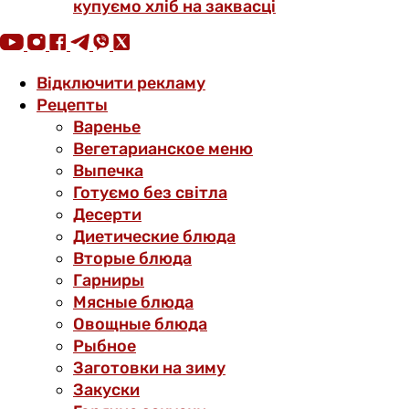
купуємо хліб на заквасці
Відключити рекламу
Рецепты
Варенье
Вегетарианское меню
Выпечка
Готуємо без світла
Десерти
Диетические блюда
Вторые блюда
Гарниры
Мясные блюда
Овощные блюда
Рыбное
Заготовки на зиму
Закуски