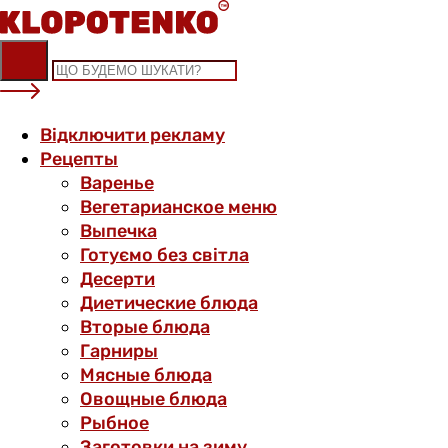
Skip
to
content
Відключити рекламу
Рецепты
Варенье
Вегетарианское меню
Выпечка
Готуємо без світла
Десерти
Диетические блюда
Вторые блюда
Гарниры
Мясные блюда
Овощные блюда
Рыбное
Заготовки на зиму