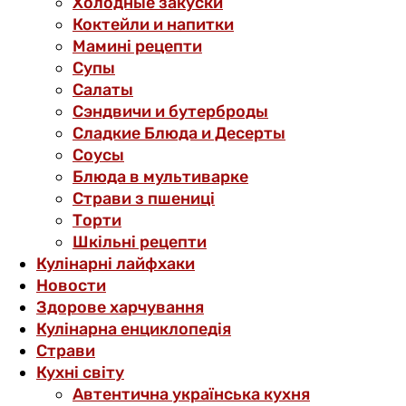
Холодные закуски
Коктейли и напитки
Мамині рецепти
Супы
Салаты
Сэндвичи и бутерброды
Сладкие Блюда и Десерты
Соусы
Блюда в мультиварке
Страви з пшениці
Торти
Шкільні рецепти
Кулінарні лайфхаки
Новости
Здорове харчування
Кулінарна енциклопедія
Страви
Кухні світу
Автентична українська кухня