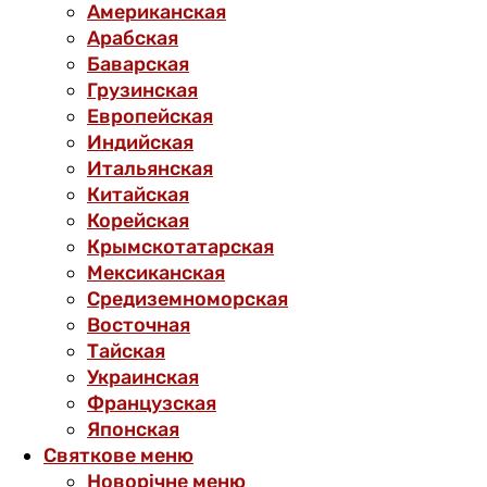
Американская
Арабская
Баварская
Грузинская
Европейская
Индийская
Итальянская
Китайская
Корейская
Крымскотатарская
Мексиканская
Средиземноморская
Восточная
Тайская
Украинская
Французская
Японская
Святкове меню
Новорічне меню