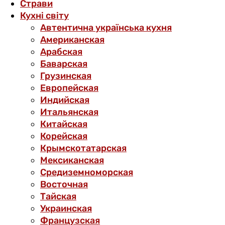
Страви
Кухні світу
Автентична українська кухня
Американская
Арабская
Баварская
Грузинская
Европейская
Индийская
Итальянская
Китайская
Корейская
Крымскотатарская
Мексиканская
Средиземноморская
Восточная
Тайская
Украинская
Французская