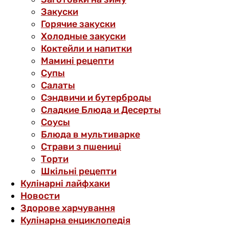
Закуски
Горячие закуски
Холодные закуски
Коктейли и напитки
Мамині рецепти
Супы
Салаты
Сэндвичи и бутерброды
Сладкие Блюда и Десерты
Соусы
Блюда в мультиварке
Страви з пшениці
Торти
Шкільні рецепти
Кулінарні лайфхаки
Новости
Здорове харчування
Кулінарна енциклопедія