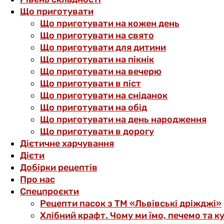
Що приготувати
Що приготувати на кожен день
Що приготувати на свято
Що приготувати для дитини
Що приготувати на пікнік
Що приготувати на вечерю
Що приготувати в піст
Що приготувати на сніданок
Що приготувати на обід
Що приготувати на день народження
Що приготувати в дорогу
Дієтичне харчування
Дієти
Добірки рецептів
Про нас
Спецпроєкти
Рецепти пасок з ТМ «Львівські дріжджі»
Хлібний крафт. Чому ми їмо, печемо та к