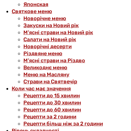
Японская
Святкове меню
Новорічне меню
Закуски на Новий рік
М’ясні страви на Новий рік
Салати на Новий рік
Новорічні десерти
Різдвяне меню
М’ясні страви на Різдво
Великоднє меню
Меню на Масляну
Страви на Святвечір
Коли час має значення
Рецепти до 15 хвилин
Рецепти до 30 хвилин
Рецепти до 60 хвилин
Рецепти за 2 години
Рецепти більш ніж за 2 години
Рівень складності