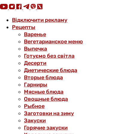
Відключити рекламу
Рецепты
Варенье
Вегетарианское меню
Выпечка
Готуємо без світла
Десерти
Диетические блюда
Вторые блюда
Гарниры
Мясные блюда
Овощные блюда
Рыбное
Заготовки на зиму
Закуски
Горячие закуски