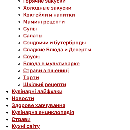
Горячие закуски
Холодные закуски
Коктейли и напитки
Мамині рецепти
Супы
Салаты
Сэндвичи и бутерброды
Сладкие Блюда и Десерты
Соусы
Блюда в мультиварке
Страви з пшениці
Торти
Шкільні рецепти
Кулінарні лайфхаки
Новости
Здорове харчування
Кулінарна енциклопедія
Страви
Кухні світу