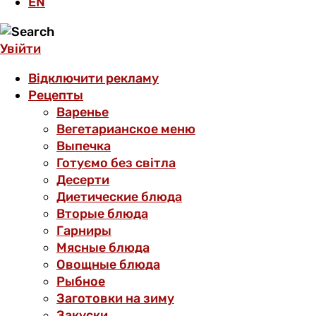
EN
Увійти
Відключити рекламу
Рецепты
Варенье
Вегетарианское меню
Выпечка
Готуємо без світла
Десерти
Диетические блюда
Вторые блюда
Гарниры
Мясные блюда
Овощные блюда
Рыбное
Заготовки на зиму
Закуски