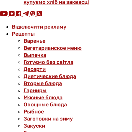
купуємо хліб на заквасці
Відключити рекламу
Рецепты
Варенье
Вегетарианское меню
Выпечка
Готуємо без світла
Десерти
Диетические блюда
Вторые блюда
Гарниры
Мясные блюда
Овощные блюда
Рыбное
Заготовки на зиму
Закуски