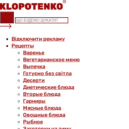
Skip
to
content
Відключити рекламу
Рецепты
Варенье
Вегетарианское меню
Выпечка
Готуємо без світла
Десерти
Диетические блюда
Вторые блюда
Гарниры
Мясные блюда
Овощные блюда
Рыбное
Заготовки на зиму