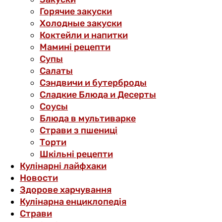
Горячие закуски
Холодные закуски
Коктейли и напитки
Мамині рецепти
Супы
Салаты
Сэндвичи и бутерброды
Сладкие Блюда и Десерты
Соусы
Блюда в мультиварке
Страви з пшениці
Торти
Шкільні рецепти
Кулінарні лайфхаки
Новости
Здорове харчування
Кулінарна енциклопедія
Страви