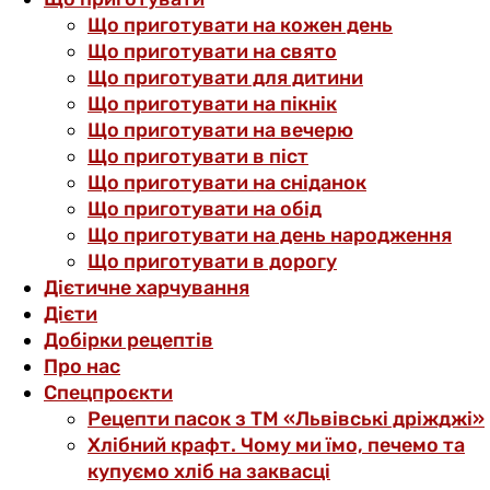
Що приготувати на кожен день
Що приготувати на свято
Що приготувати для дитини
Що приготувати на пікнік
Що приготувати на вечерю
Що приготувати в піст
Що приготувати на сніданок
Що приготувати на обід
Що приготувати на день народження
Що приготувати в дорогу
Дієтичне харчування
Дієти
Добірки рецептів
Про нас
Спецпроєкти
Рецепти пасок з ТМ «Львівські дріжджі»
Хлібний крафт. Чому ми їмо, печемо та
купуємо хліб на заквасці