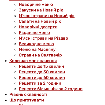
Новорічне меню
Закуски на Новий рік
М’ясні страви на Новий рік
Салати на Новий рік
Новорічні десерти
Різдвяне меню
М’ясні страви на Різдво
Великоднє меню
Меню на Масляну
Страви на Святвечір
Коли час має значення
Рецепти до 15 хвилин
Рецепти до 30 хвилин
Рецепти до 60 хвилин
Рецепти за 2 години
Рецепти більш ніж за 2 години
Рівень складності
Що приготувати