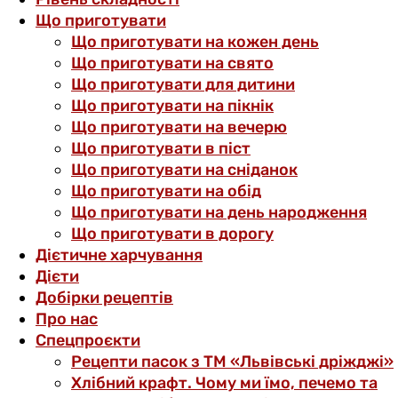
Що приготувати
Що приготувати на кожен день
Що приготувати на свято
Що приготувати для дитини
Що приготувати на пікнік
Що приготувати на вечерю
Що приготувати в піст
Що приготувати на сніданок
Що приготувати на обід
Що приготувати на день народження
Що приготувати в дорогу
Дієтичне харчування
Дієти
Добірки рецептів
Про нас
Спецпроєкти
Рецепти пасок з ТМ «Львівські дріжджі»
Хлібний крафт. Чому ми їмо, печемо та