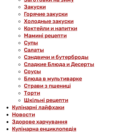
Закуски
Горячие закуски
Холодные закуски
Коктейли и напитки
Мамині рецепти
Супы
Салаты
Сэндвичи и бутерброды
Сладкие Блюда и Десерты
Соусы
Блюда в мультиварке
Страви з пшениці
Торти
Шкільні рецепти
Кулінарні лайфхаки
Новости
Здорове харчування
Кулінарна енциклопедія