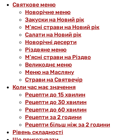
Святкове меню
Новорічне меню
Закуски на Новий рік
М’ясні страви на Новий рік
Салати на Новий рік
Новорічні десерти
Різдвяне меню
М’ясні страви на Різдво
Великоднє меню
Меню на Масляну
Страви на Святвечір
Коли час має значення
Рецепти до 15 хвилин
Рецепти до 30 хвилин
Рецепти до 60 хвилин
Рецепти за 2 години
Рецепти більш ніж за 2 години
Рівень складності
Що приготувати