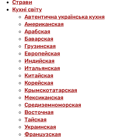
Страви
Кухні світу
Автентична українська кухня
Американская
Арабская
Баварская
Грузинская
Европейская
Индийская
Итальянская
Китайская
Корейская
Крымскотатарская
Мексиканская
Средиземноморская
Восточная
Тайская
Украинская
Французская