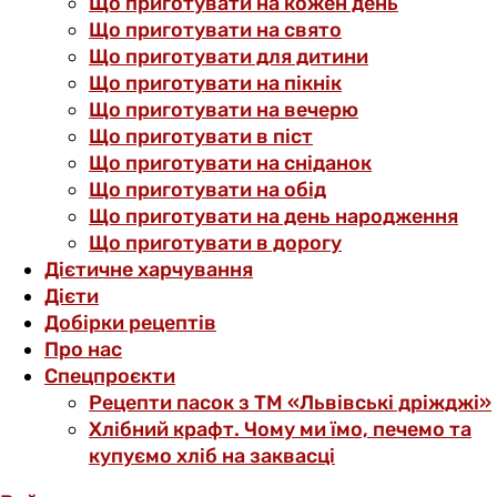
Що приготувати на кожен день
Що приготувати на свято
Що приготувати для дитини
Що приготувати на пікнік
Що приготувати на вечерю
Що приготувати в піст
Що приготувати на сніданок
Що приготувати на обід
Що приготувати на день народження
Що приготувати в дорогу
Дієтичне харчування
Дієти
Добірки рецептів
Про нас
Спецпроєкти
Рецепти пасок з ТМ «Львівські дріжджі»
Хлібний крафт. Чому ми їмо, печемо та
купуємо хліб на заквасці