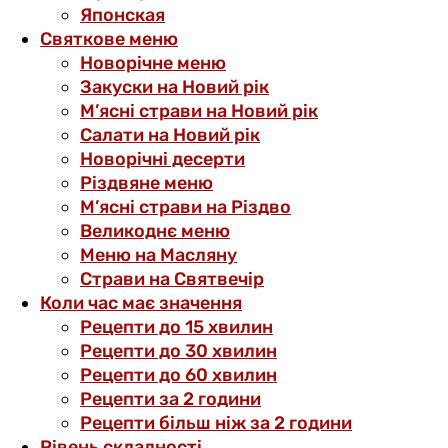
Японская
Святкове меню
Новорічне меню
Закуски на Новий рік
М’ясні страви на Новий рік
Салати на Новий рік
Новорічні десерти
Різдвяне меню
М’ясні страви на Різдво
Великоднє меню
Меню на Масляну
Страви на Святвечір
Коли час має значення
Рецепти до 15 хвилин
Рецепти до 30 хвилин
Рецепти до 60 хвилин
Рецепти за 2 години
Рецепти більш ніж за 2 години
Рівень складності