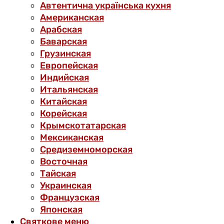
Автентична українська кухня
Американская
Арабская
Баварская
Грузинская
Европейская
Индийская
Итальянская
Китайская
Корейская
Крымскотатарская
Мексиканская
Средиземноморская
Восточная
Тайская
Украинская
Французская
Японская
Святкове меню