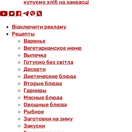
купуємо хліб на заквасці
Відключити рекламу
Рецепты
Варенье
Вегетарианское меню
Выпечка
Готуємо без світла
Десерти
Диетические блюда
Вторые блюда
Гарниры
Мясные блюда
Овощные блюда
Рыбное
Заготовки на зиму
Закуски