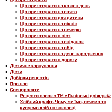
Що приготувати на кожен день
Що приготувати на свято
Що приготувати для дитини
Що приготувати на пікнік
Що приготувати на вечерю
Що приготувати в піст
Що приготувати на сніданок
Що приготувати на обід
Що приготувати на день народження
Що приготувати в дорогу
Дієтичне харчування
Дієти
Добірки рецептів
Про нас
Спецпроєкти
Рецепти пасок з ТМ «Львівські дріжджі»
Хлібний крафт. Чому ми їмо, печемо та
купуємо хліб на заквасці