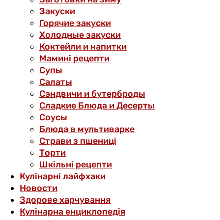
Закуски
Горячие закуски
Холодные закуски
Коктейли и напитки
Мамині рецепти
Супы
Салаты
Сэндвичи и бутерброды
Сладкие Блюда и Десерты
Соусы
Блюда в мультиварке
Страви з пшениці
Торти
Шкільні рецепти
Кулінарні лайфхаки
Новости
Здорове харчування
Кулінарна енциклопедія