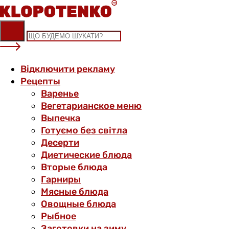
Skip
to
content
Відключити рекламу
Рецепты
Варенье
Вегетарианское меню
Выпечка
Готуємо без світла
Десерти
Диетические блюда
Вторые блюда
Гарниры
Мясные блюда
Овощные блюда
Рыбное
Заготовки на зиму