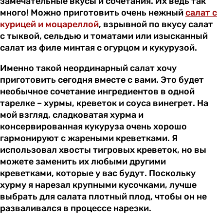
замечательные вкусы и сочетания. Их ведь так
много! Можно приготовить очень нежный
салат с
курицей и моцареллой
, взрывной по вкусу салат
с тыквой, сельдью и томатами или изысканный
салат из филе минтая с огурцом и кукурузой.
Именно такой неординарный салат хочу
приготовить сегодня вместе с вами. Это будет
необычное сочетание ингредиентов в одной
тарелке – хурмы, креветок и соуса винегрет. На
мой взгляд, сладковатая хурма и
консервированная кукуруза очень хорошо
гармонируют с жареными креветками. Я
использовал хвосты тигровых креветок, но вы
можете заменить их любыми другими
креветками, которые у вас будут. Поскольку
хурму я нарезал крупными кусочками, лучше
выбрать для салата плотный плод, чтобы он не
разваливался в процессе нарезки.