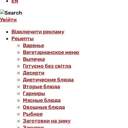
EN
Увійти
Відключити рекламу
Рецепты
Варенье
Вегетарианское меню
Выпечка
Готуємо без світла
Десерти
Диетические блюда
Вторые блюда
Гарниры
Мясные блюда
Овощные блюда
Рыбное
Заготовки на зиму
Закуски