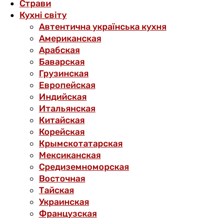
Страви
Кухні світу
Автентична українська кухня
Американская
Арабская
Баварская
Грузинская
Европейская
Индийская
Итальянская
Китайская
Корейская
Крымскотатарская
Мексиканская
Средиземноморская
Восточная
Тайская
Украинская
Французская