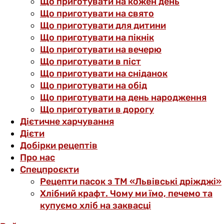
Що приготувати на кожен день
Що приготувати на свято
Що приготувати для дитини
Що приготувати на пікнік
Що приготувати на вечерю
Що приготувати в піст
Що приготувати на сніданок
Що приготувати на обід
Що приготувати на день народження
Що приготувати в дорогу
Дієтичне харчування
Дієти
Добірки рецептів
Про нас
Спецпроєкти
Рецепти пасок з ТМ «Львівські дріжджі»
Хлібний крафт. Чому ми їмо, печемо та
купуємо хліб на заквасці