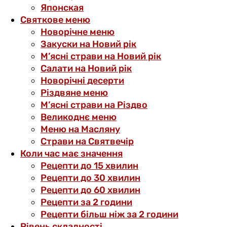
Японская
Святкове меню
Новорічне меню
Закуски на Новий рік
М’ясні страви на Новий рік
Салати на Новий рік
Новорічні десерти
Різдвяне меню
М’ясні страви на Різдво
Великоднє меню
Меню на Масляну
Страви на Святвечір
Коли час має значення
Рецепти до 15 хвилин
Рецепти до 30 хвилин
Рецепти до 60 хвилин
Рецепти за 2 години
Рецепти більш ніж за 2 години
Рівень складності