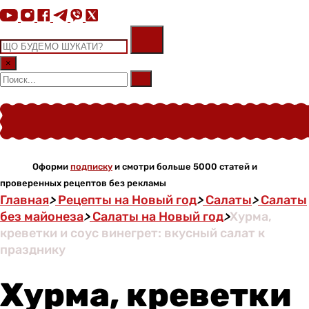
×
Оформи
подписку
и смотри больше 5000 статей и
проверенных рецептов без рекламы
Главная
>
Рецепты на Новый год
>
Салаты
>
Салаты
без майонеза
>
Салаты на Новый год
>
Хурма,
креветки и соус винегрет: вкусный салат к
празднику
Хурма, креветки