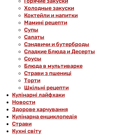
Горячие закуски
Холодные закуски
Коктейли и напитки
Мамині рецепти
Супы
Салаты
Сэндвичи и бутерброды
Сладкие Блюда и Десерты
Соусы
Блюда в мультиварке
Страви з пшениці
Торти
Шкільні рецепти
Кулінарні лайфхаки
Новости
Здорове харчування
Кулінарна енциклопедія
Страви
Кухні світу