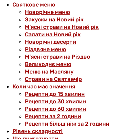
Святкове меню
Новорічне меню
Закуски на Новий рік
М’ясні страви на Новий рік
Салати на Новий рік
Новорічні десерти
Різдвяне меню
М’ясні страви на Різдво
Великоднє меню
Меню на Масляну
Страви на Святвечір
Коли час має значення
Рецепти до 15 хвилин
Рецепти до 30 хвилин
Рецепти до 60 хвилин
Рецепти за 2 години
Рецепти більш ніж за 2 години
Рівень складності
Що приготувати