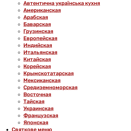
Автентична українська кухня
Американская
Арабская
Баварская
Грузинская
Европейская
Индийская
Итальянская
Китайская
Корейская
Крымскотатарская
Мексиканская
Средиземноморская
Восточная
Тайская
Украинская
Французская
Японская
Святкове меню