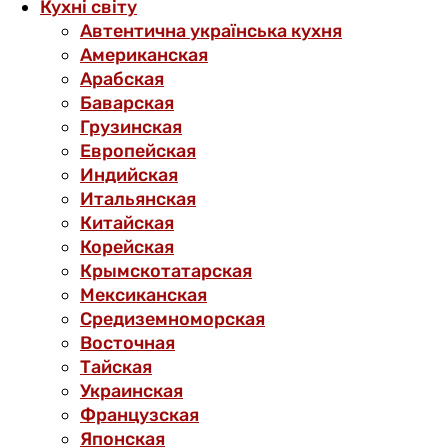
Кухні світу
Автентична українська кухня
Американская
Арабская
Баварская
Грузинская
Европейская
Индийская
Итальянская
Китайская
Корейская
Крымскотатарская
Мексиканская
Средиземноморская
Восточная
Тайская
Украинская
Французская
Японская