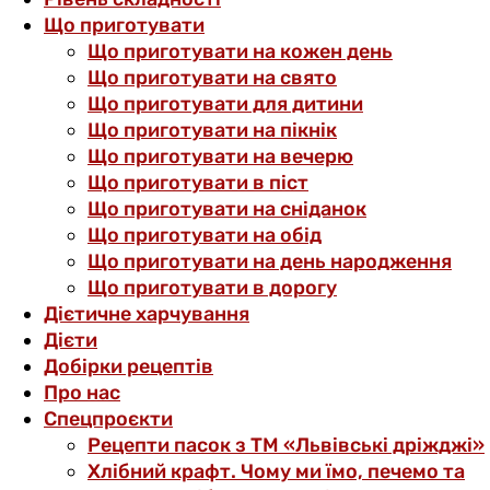
Що приготувати
Що приготувати на кожен день
Що приготувати на свято
Що приготувати для дитини
Що приготувати на пікнік
Що приготувати на вечерю
Що приготувати в піст
Що приготувати на сніданок
Що приготувати на обід
Що приготувати на день народження
Що приготувати в дорогу
Дієтичне харчування
Дієти
Добірки рецептів
Про нас
Спецпроєкти
Рецепти пасок з ТМ «Львівські дріжджі»
Хлібний крафт. Чому ми їмо, печемо та