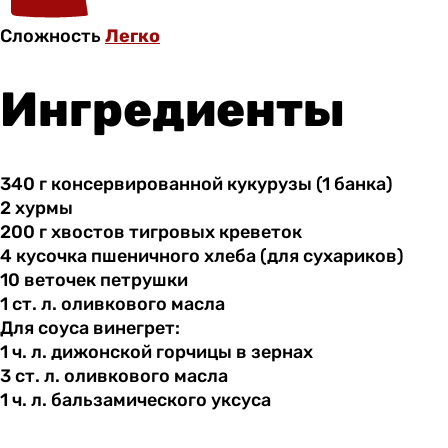
Сложность
Легко
Ингредиенты
340 г
консервированной
кукурузы (1 банка)
2 хурмы
200 г
хвостов
тигровых креветок
4 кусочка
пшеничного
хлеба (для сухариков)
10 веточек
петрушки
1 ст.
л.
оливкового масла
Для соуса винегрет:
1 ч.
л.
дижонской горчицы в зернах
3 ст.
л.
оливкового масла
1 ч.
л.
бальзамического уксуса