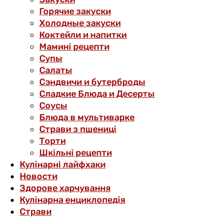
Горячие закуски
Холодные закуски
Коктейли и напитки
Мамині рецепти
Супы
Салаты
Сэндвичи и бутерброды
Сладкие Блюда и Десерты
Соусы
Блюда в мультиварке
Страви з пшениці
Торти
Шкільні рецепти
Кулінарні лайфхаки
Новости
Здорове харчування
Кулінарна енциклопедія
Страви