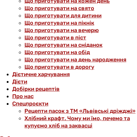
Що приготувати на кожен день
Що приготувати на свято
Що приготувати для дитини
Що приготувати на пікнік
Що приготувати на вечерю
Що приготувати в піст
Що приготувати на сніданок
Що приготувати на обід
Що приготувати на день народження
Що приготувати в дорогу
Дієтичне харчування
Дієти
Добірки рецептів
Про нас
Спецпроєкти
Рецепти пасок з ТМ «Львівські дріжджі»
Хлібний крафт. Чому ми їмо, печемо та
купуємо хліб на заквасці