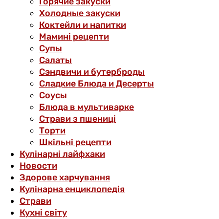
Горячие закуски
Холодные закуски
Коктейли и напитки
Мамині рецепти
Супы
Салаты
Сэндвичи и бутерброды
Сладкие Блюда и Десерты
Соусы
Блюда в мультиварке
Страви з пшениці
Торти
Шкільні рецепти
Кулінарні лайфхаки
Новости
Здорове харчування
Кулінарна енциклопедія
Страви
Кухні світу