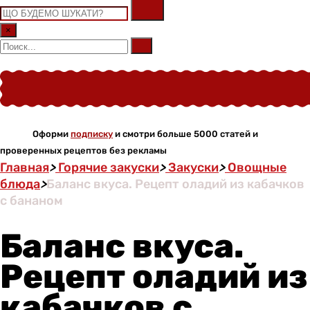
×
Оформи
подписку
и смотри больше 5000 статей и
проверенных рецептов без рекламы
Главная
>
Горячие закуски
>
Закуски
>
Овощные
блюда
>
Баланс вкуса. Рецепт оладий из кабачков
с бананом
Баланс вкуса.
Рецепт оладий из
кабачков с