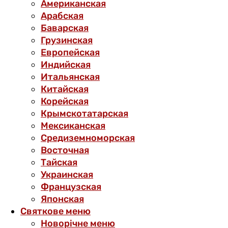
Американская
Арабская
Баварская
Грузинская
Европейская
Индийская
Итальянская
Китайская
Корейская
Крымскотатарская
Мексиканская
Средиземноморская
Восточная
Тайская
Украинская
Французская
Японская
Святкове меню
Новорічне меню