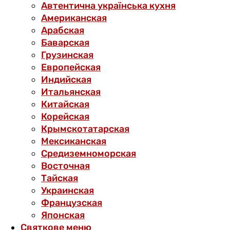
Автентична українська кухня
Американская
Арабская
Баварская
Грузинская
Европейская
Индийская
Итальянская
Китайская
Корейская
Крымскотатарская
Мексиканская
Средиземноморская
Восточная
Тайская
Украинская
Французская
Японская
Святкове меню