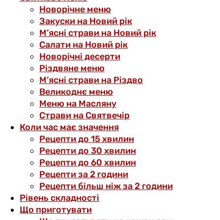
Новорічне меню
Закуски на Новий рік
М’ясні страви на Новий рік
Салати на Новий рік
Новорічні десерти
Різдвяне меню
М’ясні страви на Різдво
Великоднє меню
Меню на Масляну
Страви на Святвечір
Коли час має значення
Рецепти до 15 хвилин
Рецепти до 30 хвилин
Рецепти до 60 хвилин
Рецепти за 2 години
Рецепти більш ніж за 2 години
Рівень складності
Що приготувати