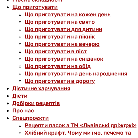
Що приготувати
Що приготувати на кожен день
Що приготувати на свято
Що приготувати для дитини
Що приготувати на пікнік
Що приготувати на вечерю
Що приготувати в піст
Що приготувати на сніданок
Що приготувати на обід
Що приготувати на день народження
Що приготувати в дорогу
Дієтичне харчування
Дієти
Добірки рецептів
Про нас
Спецпроєкти
Рецепти пасок з ТМ «Львівські дріжджі»
Хлібний крафт. Чому ми їмо, печемо та