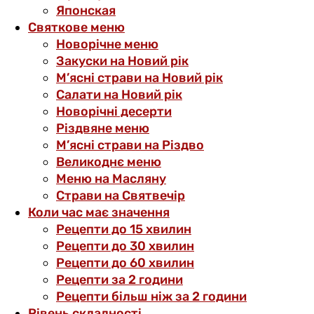
Японская
Святкове меню
Новорічне меню
Закуски на Новий рік
М’ясні страви на Новий рік
Салати на Новий рік
Новорічні десерти
Різдвяне меню
М’ясні страви на Різдво
Великоднє меню
Меню на Масляну
Страви на Святвечір
Коли час має значення
Рецепти до 15 хвилин
Рецепти до 30 хвилин
Рецепти до 60 хвилин
Рецепти за 2 години
Рецепти більш ніж за 2 години
Рівень складності