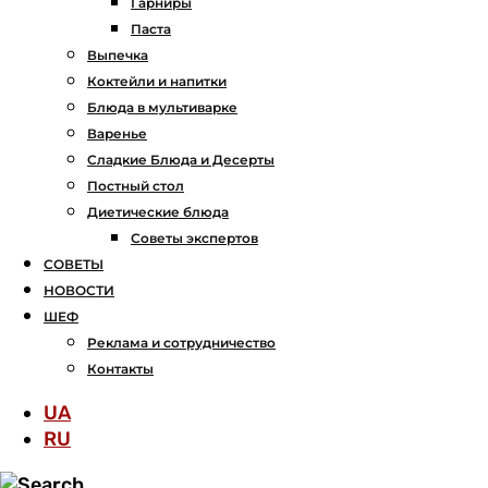
Гарниры
Паста
Выпечка
Коктейли и напитки
Блюда в мультиварке
Варенье
Сладкие Блюда и Десерты
Постный стол
Диетические блюда
Советы экспертов
СОВЕТЫ
НОВОСТИ
ШЕФ
Реклама и сотрудничество
Контакты
UA
RU