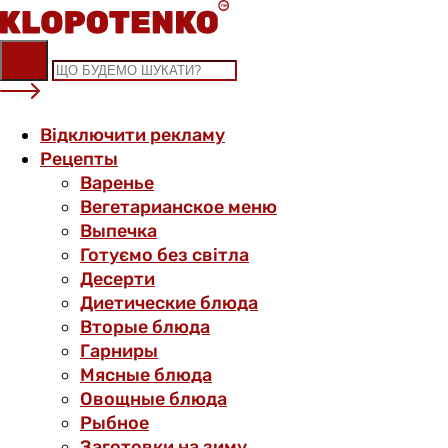
Skip
to
content
Відключити рекламу
Рецепты
Варенье
Вегетарианское меню
Выпечка
Готуємо без світла
Десерти
Диетические блюда
Вторые блюда
Гарниры
Мясные блюда
Овощные блюда
Рыбное
Заготовки на зиму