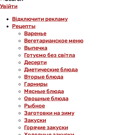
Увійти
Відключити рекламу
Рецепты
Варенье
Вегетарианское меню
Выпечка
Готуємо без світла
Десерти
Диетические блюда
Вторые блюда
Гарниры
Мясные блюда
Овощные блюда
Рыбное
Заготовки на зиму
Закуски
Горячие закуски
Холодные закуски