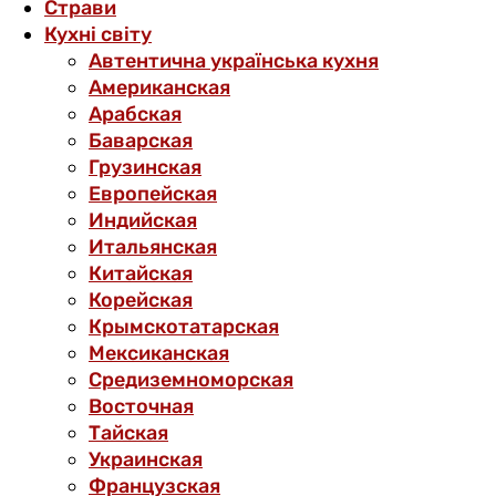
Страви
Кухні світу
Автентична українська кухня
Американская
Арабская
Баварская
Грузинская
Европейская
Индийская
Итальянская
Китайская
Корейская
Крымскотатарская
Мексиканская
Средиземноморская
Восточная
Тайская
Украинская
Французская