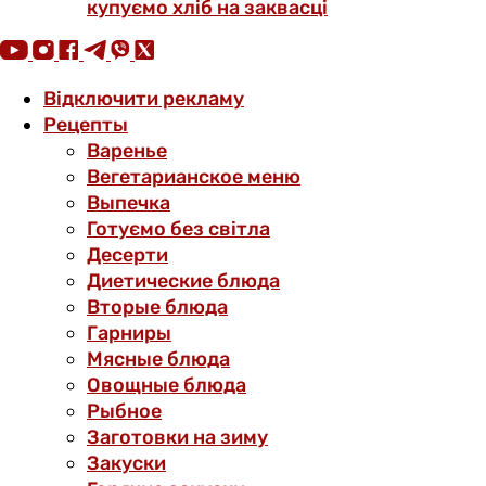
купуємо хліб на заквасці
Відключити рекламу
Рецепты
Варенье
Вегетарианское меню
Выпечка
Готуємо без світла
Десерти
Диетические блюда
Вторые блюда
Гарниры
Мясные блюда
Овощные блюда
Рыбное
Заготовки на зиму
Закуски