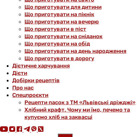
Що приготувати для дитини
Що приготувати на пікнік
Що приготувати на вечерю
Що приготувати в піст
Що приготувати на сніданок
Що приготувати на обід
Що приготувати на день народження
Що приготувати в дорогу
Дієтичне харчування
Дієти
Добірки рецептів
Про нас
Спецпроєкти
Рецепти пасок з ТМ «Львівські дріжджі»
Хлібний крафт. Чому ми їмо, печемо та
купуємо хліб на заквасці