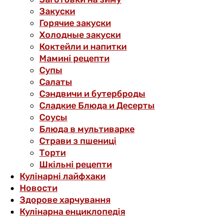
Закуски
Горячие закуски
Холодные закуски
Коктейли и напитки
Мамині рецепти
Супы
Салаты
Сэндвичи и бутерброды
Сладкие Блюда и Десерты
Соусы
Блюда в мультиварке
Страви з пшениці
Торти
Шкільні рецепти
Кулінарні лайфхаки
Новости
Здорове харчування
Кулінарна енциклопедія