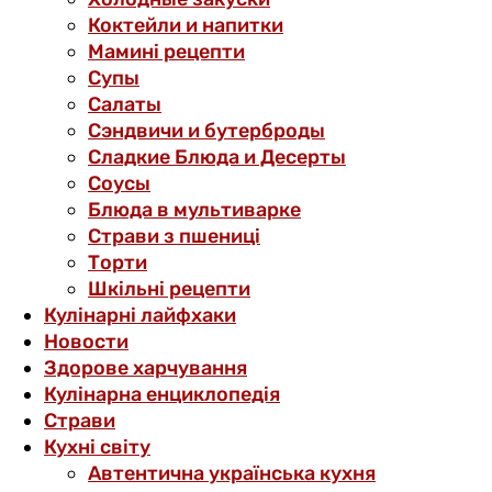
Коктейли и напитки
Мамині рецепти
Супы
Салаты
Сэндвичи и бутерброды
Сладкие Блюда и Десерты
Соусы
Блюда в мультиварке
Страви з пшениці
Торти
Шкільні рецепти
Кулінарні лайфхаки
Новости
Здорове харчування
Кулінарна енциклопедія
Страви
Кухні світу
Автентична українська кухня