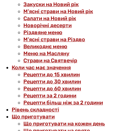
Закуски на Новий рік
М’ясні страви на Новий рік
Салати на Новий рік
Новорічні десерти
Різдвяне меню
М’ясні страви на Різдво
Великоднє меню
Меню на Масляну
Страви на Святвечір
Коли час має значення
Рецепти до 15 хвилин
Рецепти до 30 хвилин
Рецепти до 60 хвилин
Рецепти за 2 години
Рецепти більш ніж за 2 години
Рівень складності
Що приготувати
Що приготувати на кожен день
Що приготувати на свято