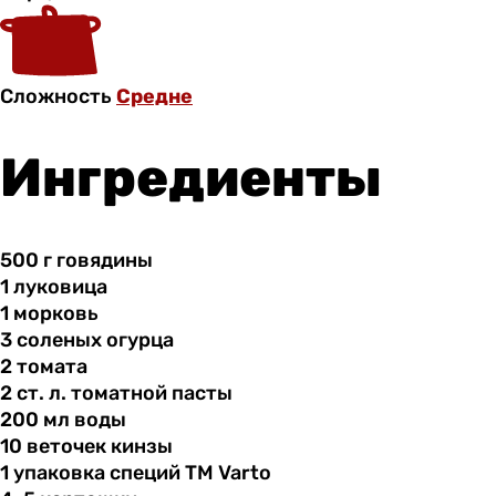
Сложность
Средне
Ингредиенты
500 г
говядины
1 луковица
1 морковь
3 соленых
огурца
2 томата
2 ст.
л.
томатной пасты
200 мл
воды
10 веточек
кинзы
1 упаковка
специй
ТМ Varto