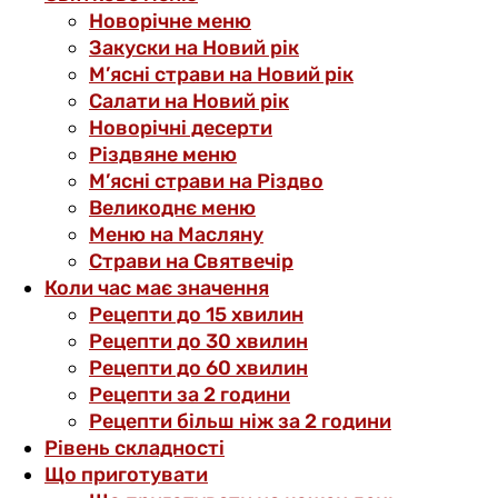
Новорічне меню
Закуски на Новий рік
М’ясні страви на Новий рік
Салати на Новий рік
Новорічні десерти
Різдвяне меню
М’ясні страви на Різдво
Великоднє меню
Меню на Масляну
Страви на Святвечір
Коли час має значення
Рецепти до 15 хвилин
Рецепти до 30 хвилин
Рецепти до 60 хвилин
Рецепти за 2 години
Рецепти більш ніж за 2 години
Рівень складності
Що приготувати