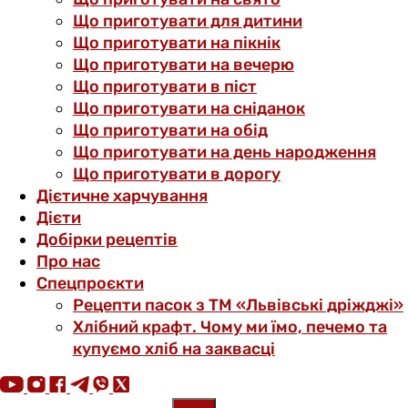
Що приготувати для дитини
Що приготувати на пікнік
Що приготувати на вечерю
Що приготувати в піст
Що приготувати на сніданок
Що приготувати на обід
Що приготувати на день народження
Що приготувати в дорогу
Дієтичне харчування
Дієти
Добірки рецептів
Про нас
Спецпроєкти
Рецепти пасок з ТМ «Львівські дріжджі»
Хлібний крафт. Чому ми їмо, печемо та
купуємо хліб на заквасці