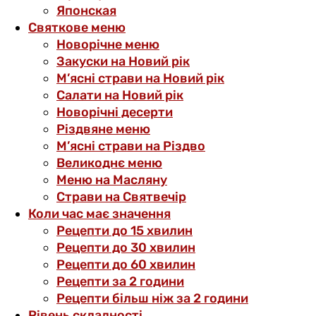
Японская
Святкове меню
Новорічне меню
Закуски на Новий рік
М’ясні страви на Новий рік
Салати на Новий рік
Новорічні десерти
Різдвяне меню
М’ясні страви на Різдво
Великоднє меню
Меню на Масляну
Страви на Святвечір
Коли час має значення
Рецепти до 15 хвилин
Рецепти до 30 хвилин
Рецепти до 60 хвилин
Рецепти за 2 години
Рецепти більш ніж за 2 години
Рівень складності