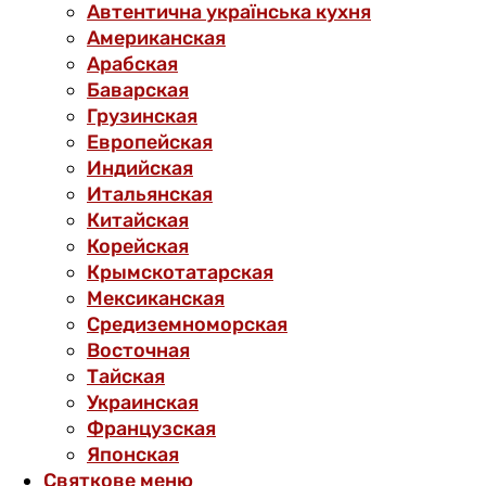
Автентична українська кухня
Американская
Арабская
Баварская
Грузинская
Европейская
Индийская
Итальянская
Китайская
Корейская
Крымскотатарская
Мексиканская
Средиземноморская
Восточная
Тайская
Украинская
Французская
Японская
Святкове меню