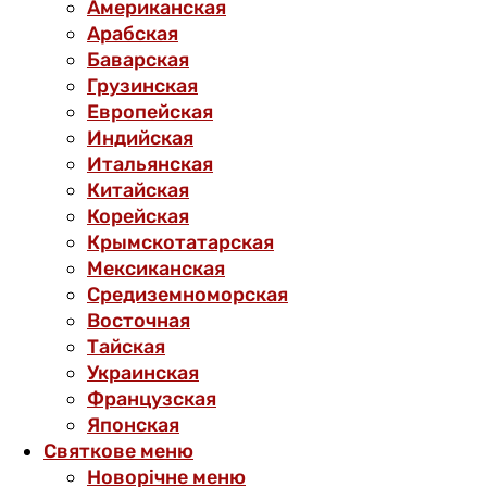
Американская
Арабская
Баварская
Грузинская
Европейская
Индийская
Итальянская
Китайская
Корейская
Крымскотатарская
Мексиканская
Средиземноморская
Восточная
Тайская
Украинская
Французская
Японская
Святкове меню
Новорічне меню