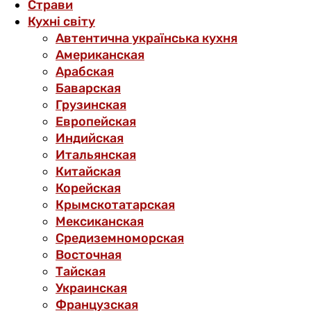
Страви
Кухні світу
Автентична українська кухня
Американская
Арабская
Баварская
Грузинская
Европейская
Индийская
Итальянская
Китайская
Корейская
Крымскотатарская
Мексиканская
Средиземноморская
Восточная
Тайская
Украинская
Французская