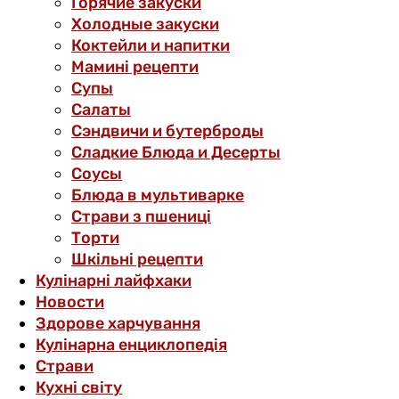
Горячие закуски
Холодные закуски
Коктейли и напитки
Мамині рецепти
Супы
Салаты
Сэндвичи и бутерброды
Сладкие Блюда и Десерты
Соусы
Блюда в мультиварке
Страви з пшениці
Торти
Шкільні рецепти
Кулінарні лайфхаки
Новости
Здорове харчування
Кулінарна енциклопедія
Страви
Кухні світу