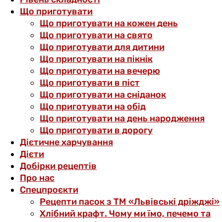
Що приготувати
Що приготувати на кожен день
Що приготувати на свято
Що приготувати для дитини
Що приготувати на пікнік
Що приготувати на вечерю
Що приготувати в піст
Що приготувати на сніданок
Що приготувати на обід
Що приготувати на день народження
Що приготувати в дорогу
Дієтичне харчування
Дієти
Добірки рецептів
Про нас
Спецпроєкти
Рецепти пасок з ТМ «Львівські дріжджі»
Хлібний крафт. Чому ми їмо, печемо та