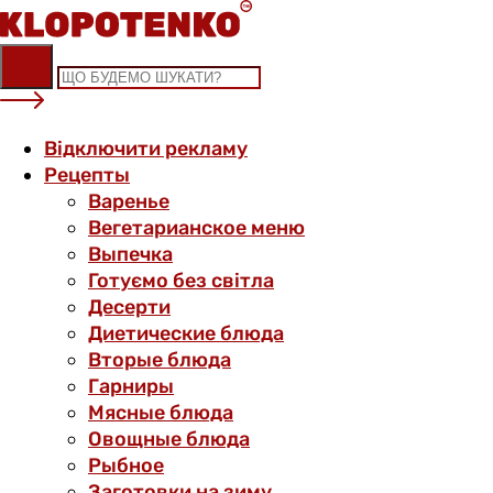
Skip
to
content
Відключити рекламу
Рецепты
Варенье
Вегетарианское меню
Выпечка
Готуємо без світла
Десерти
Диетические блюда
Вторые блюда
Гарниры
Мясные блюда
Овощные блюда
Рыбное
Заготовки на зиму