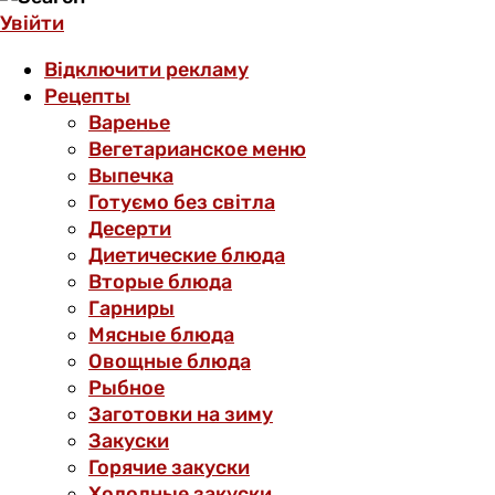
Увійти
Відключити рекламу
Рецепты
Варенье
Вегетарианское меню
Выпечка
Готуємо без світла
Десерти
Диетические блюда
Вторые блюда
Гарниры
Мясные блюда
Овощные блюда
Рыбное
Заготовки на зиму
Закуски
Горячие закуски
Холодные закуски