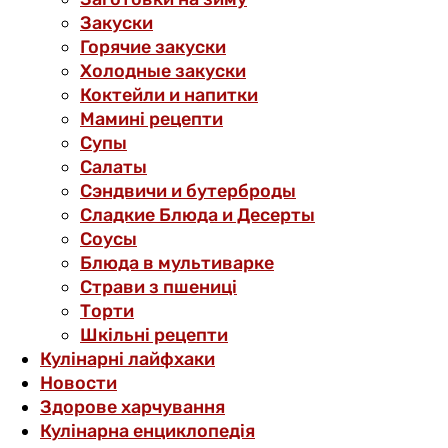
Закуски
Горячие закуски
Холодные закуски
Коктейли и напитки
Мамині рецепти
Супы
Салаты
Сэндвичи и бутерброды
Сладкие Блюда и Десерты
Соусы
Блюда в мультиварке
Страви з пшениці
Торти
Шкільні рецепти
Кулінарні лайфхаки
Новости
Здорове харчування
Кулінарна енциклопедія