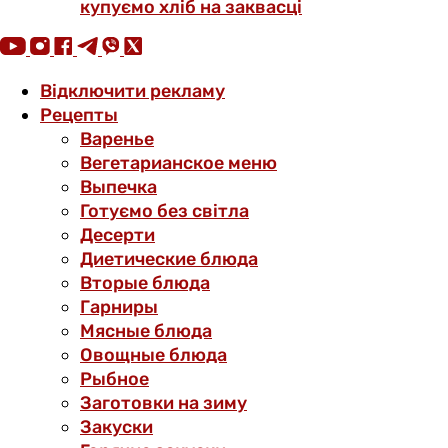
купуємо хліб на заквасці
Відключити рекламу
Рецепты
Варенье
Вегетарианское меню
Выпечка
Готуємо без світла
Десерти
Диетические блюда
Вторые блюда
Гарниры
Мясные блюда
Овощные блюда
Рыбное
Заготовки на зиму
Закуски