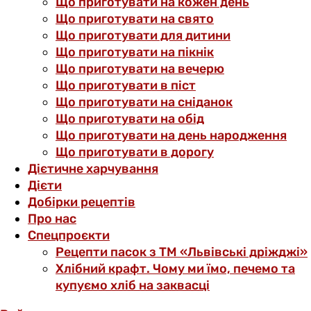
Що приготувати на кожен день
Що приготувати на свято
Що приготувати для дитини
Що приготувати на пікнік
Що приготувати на вечерю
Що приготувати в піст
Що приготувати на сніданок
Що приготувати на обід
Що приготувати на день народження
Що приготувати в дорогу
Дієтичне харчування
Дієти
Добірки рецептів
Про нас
Спецпроєкти
Рецепти пасок з ТМ «Львівські дріжджі»
Хлібний крафт. Чому ми їмо, печемо та
купуємо хліб на заквасці