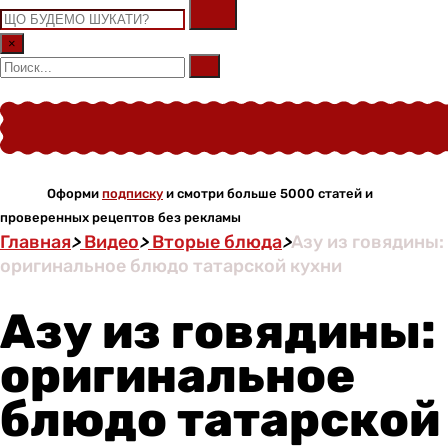
×
Оформи
подписку
и смотри больше 5000 статей и
проверенных рецептов без рекламы
Главная
>
Видео
>
Вторые блюда
>
Азу из говядины:
оригинальное блюдо татарской кухни
Азу из говядины:
оригинальное
блюдо татарской