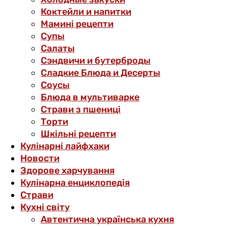
Коктейли и напитки
Мамині рецепти
Супы
Салаты
Сэндвичи и бутерброды
Сладкие Блюда и Десерты
Соусы
Блюда в мультиварке
Страви з пшениці
Торти
Шкільні рецепти
Кулінарні лайфхаки
Новости
Здорове харчування
Кулінарна енциклопедія
Страви
Кухні світу
Автентична українська кухня