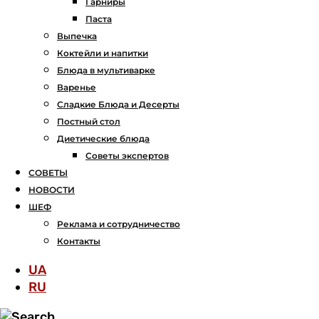
Гарниры
Паста
Выпечка
Коктейли и напитки
Блюда в мультиварке
Варенье
Сладкие Блюда и Десерты
Постный стол
Диетические блюда
Советы экспертов
СОВЕТЫ
НОВОСТИ
ШЕФ
Реклама и сотрудничество
Контакты
UA
RU