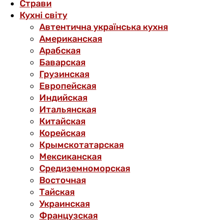
Страви
Кухні світу
Автентична українська кухня
Американская
Арабская
Баварская
Грузинская
Европейская
Индийская
Итальянская
Китайская
Корейская
Крымскотатарская
Мексиканская
Средиземноморская
Восточная
Тайская
Украинская
Французская