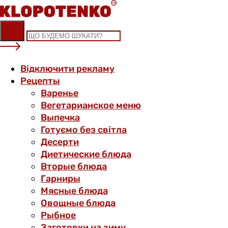
Skip
to
content
Відключити рекламу
Рецепты
Варенье
Вегетарианское меню
Выпечка
Готуємо без світла
Десерти
Диетические блюда
Вторые блюда
Гарниры
Мясные блюда
Овощные блюда
Рыбное
Заготовки на зиму