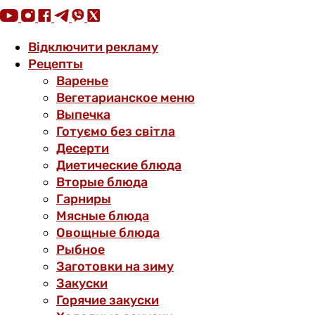
Відключити рекламу
Рецепты
Варенье
Вегетарианское меню
Выпечка
Готуємо без світла
Десерти
Диетические блюда
Вторые блюда
Гарниры
Мясные блюда
Овощные блюда
Рыбное
Заготовки на зиму
Закуски
Горячие закуски