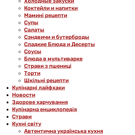
Холодные закуски
Коктейли и напитки
Мамині рецепти
Супы
Салаты
Сэндвичи и бутерброды
Сладкие Блюда и Десерты
Соусы
Блюда в мультиварке
Страви з пшениці
Торти
Шкільні рецепти
Кулінарні лайфхаки
Новости
Здорове харчування
Кулінарна енциклопедія
Страви
Кухні світу
Автентична українська кухня