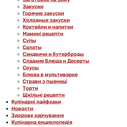
Закуски
Горячие закуски
Холодные закуски
Коктейли и напитки
Мамині рецепти
Супы
Салаты
Сэндвичи и бутерброды
Сладкие Блюда и Десерты
Соусы
Блюда в мультиварке
Страви з пшениці
Торти
Шкільні рецепти
Кулінарні лайфхаки
Новости
Здорове харчування
Кулінарна енциклопедія