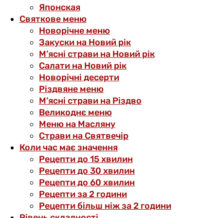
Японская
Святкове меню
Новорічне меню
Закуски на Новий рік
М’ясні страви на Новий рік
Салати на Новий рік
Новорічні десерти
Різдвяне меню
М’ясні страви на Різдво
Великоднє меню
Меню на Масляну
Страви на Святвечір
Коли час має значення
Рецепти до 15 хвилин
Рецепти до 30 хвилин
Рецепти до 60 хвилин
Рецепти за 2 години
Рецепти більш ніж за 2 години
Рівень складності