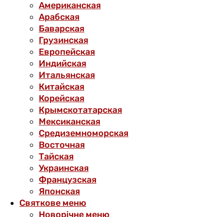
Американская
Арабская
Баварская
Грузинская
Европейская
Индийская
Итальянская
Китайская
Корейская
Крымскотатарская
Мексиканская
Средиземноморская
Восточная
Тайская
Украинская
Французская
Японская
Святкове меню
Новорічне меню