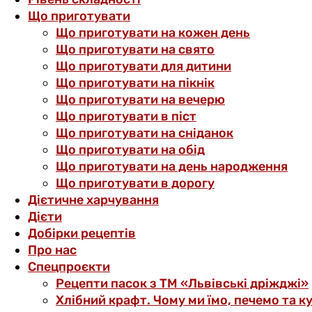
Що приготувати
Що приготувати на кожен день
Що приготувати на свято
Що приготувати для дитини
Що приготувати на пікнік
Що приготувати на вечерю
Що приготувати в піст
Що приготувати на сніданок
Що приготувати на обід
Що приготувати на день народження
Що приготувати в дорогу
Дієтичне харчування
Дієти
Добірки рецептів
Про нас
Спецпроєкти
Рецепти пасок з ТМ «Львівські дріжджі»
Хлібний крафт. Чому ми їмо, печемо та к