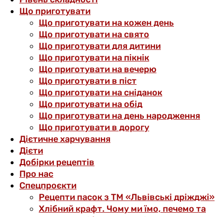
Що приготувати
Що приготувати на кожен день
Що приготувати на свято
Що приготувати для дитини
Що приготувати на пікнік
Що приготувати на вечерю
Що приготувати в піст
Що приготувати на сніданок
Що приготувати на обід
Що приготувати на день народження
Що приготувати в дорогу
Дієтичне харчування
Дієти
Добірки рецептів
Про нас
Спецпроєкти
Рецепти пасок з ТМ «Львівські дріжджі»
Хлібний крафт. Чому ми їмо, печемо та