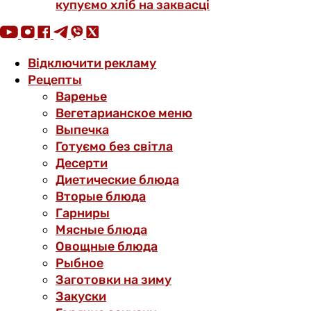
купуємо хліб на заквасці
Відключити рекламу
Рецепты
Варенье
Вегетарианское меню
Выпечка
Готуємо без світла
Десерти
Диетические блюда
Вторые блюда
Гарниры
Мясные блюда
Овощные блюда
Рыбное
Заготовки на зиму
Закуски