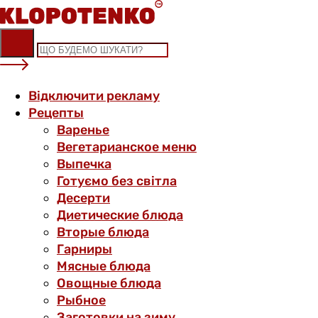
Skip
to
content
Відключити рекламу
Рецепты
Варенье
Вегетарианское меню
Выпечка
Готуємо без світла
Десерти
Диетические блюда
Вторые блюда
Гарниры
Мясные блюда
Овощные блюда
Рыбное
Заготовки на зиму