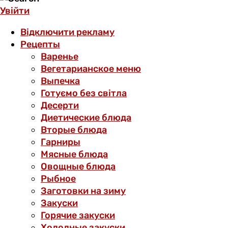
Увійти
Відключити рекламу
Рецепты
Варенье
Вегетарианское меню
Выпечка
Готуємо без світла
Десерти
Диетические блюда
Вторые блюда
Гарниры
Мясные блюда
Овощные блюда
Рыбное
Заготовки на зиму
Закуски
Горячие закуски
Холодные закуски