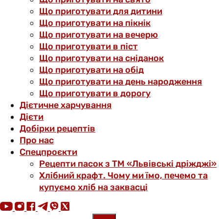
Що приготувати для дитини
Що приготувати на пікнік
Що приготувати на вечерю
Що приготувати в піст
Що приготувати на сніданок
Що приготувати на обід
Що приготувати на день народження
Що приготувати в дорогу
Дієтичне харчування
Дієти
Добірки рецептів
Про нас
Спецпроєкти
Рецепти пасок з ТМ «Львівські дріжджі»
Хлібний крафт. Чому ми їмо, печемо та
купуємо хліб на заквасці