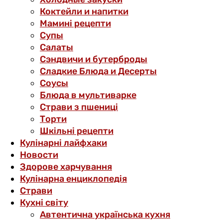
Коктейли и напитки
Мамині рецепти
Супы
Салаты
Сэндвичи и бутерброды
Сладкие Блюда и Десерты
Соусы
Блюда в мультиварке
Страви з пшениці
Торти
Шкільні рецепти
Кулінарні лайфхаки
Новости
Здорове харчування
Кулінарна енциклопедія
Страви
Кухні світу
Автентична українська кухня