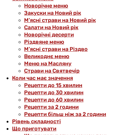
Новорічне меню
Закуски на Новий рік
М’ясні страви на Новий рік
Салати на Новий рік
Новорічні десерти
Різдвяне меню
М’ясні страви на Різдво
Великоднє меню
Меню на Масляну
Страви на Святвечір
Коли час має значення
Рецепти до 15 хвилин
Рецепти до 30 хвилин
Рецепти до 60 хвилин
Рецепти за 2 години
Рецепти більш ніж за 2 години
Рівень складності
Що приготувати