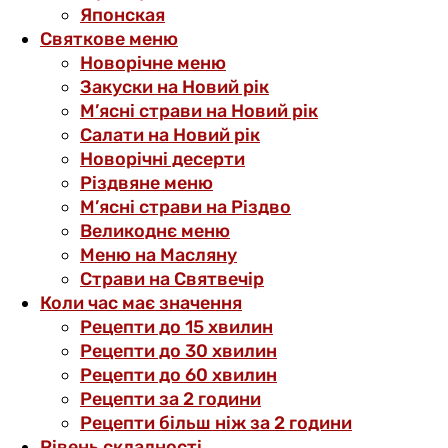
Японская
Святкове меню
Новорічне меню
Закуски на Новий рік
М’ясні страви на Новий рік
Салати на Новий рік
Новорічні десерти
Різдвяне меню
М’ясні страви на Різдво
Великоднє меню
Меню на Масляну
Страви на Святвечір
Коли час має значення
Рецепти до 15 хвилин
Рецепти до 30 хвилин
Рецепти до 60 хвилин
Рецепти за 2 години
Рецепти більш ніж за 2 години
Рівень складності