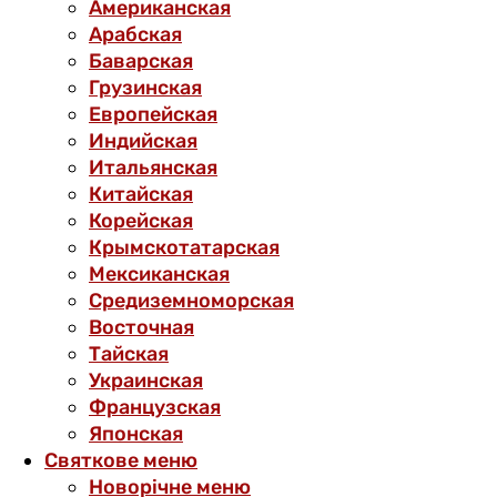
Американская
Арабская
Баварская
Грузинская
Европейская
Индийская
Итальянская
Китайская
Корейская
Крымскотатарская
Мексиканская
Средиземноморская
Восточная
Тайская
Украинская
Французская
Японская
Святкове меню
Новорічне меню