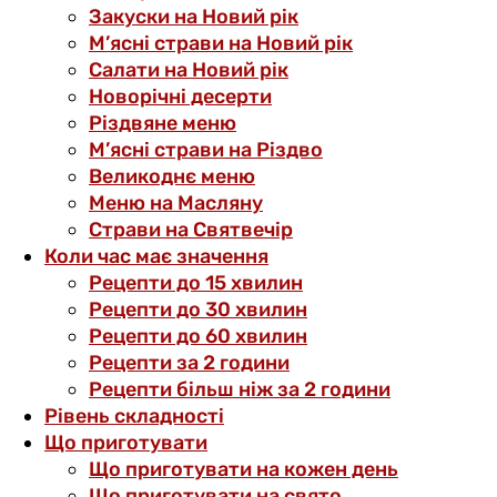
Закуски на Новий рік
М’ясні страви на Новий рік
Салати на Новий рік
Новорічні десерти
Різдвяне меню
М’ясні страви на Різдво
Великоднє меню
Меню на Масляну
Страви на Святвечір
Коли час має значення
Рецепти до 15 хвилин
Рецепти до 30 хвилин
Рецепти до 60 хвилин
Рецепти за 2 години
Рецепти більш ніж за 2 години
Рівень складності
Що приготувати
Що приготувати на кожен день
Що приготувати на свято