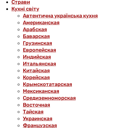
Страви
Кухні світу
Автентична українська кухня
Американская
Арабская
Баварская
Грузинская
Европейская
Индийская
Итальянская
Китайская
Корейская
Крымскотатарская
Мексиканская
Средиземноморская
Восточная
Тайская
Украинская
Французская