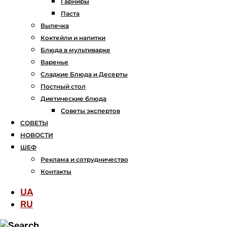
Гарниры
Паста
Выпечка
Коктейли и напитки
Блюда в мультиварке
Варенье
Сладкие Блюда и Десерты
Постный стол
Диетические блюда
Советы экспертов
СОВЕТЫ
НОВОСТИ
ШЕФ
Реклама и сотрудничество
Контакты
UA
RU