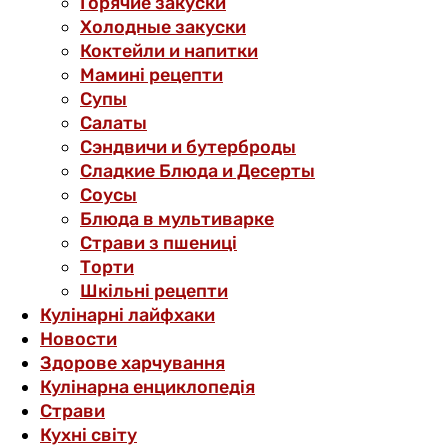
Горячие закуски
Холодные закуски
Коктейли и напитки
Мамині рецепти
Супы
Салаты
Сэндвичи и бутерброды
Сладкие Блюда и Десерты
Соусы
Блюда в мультиварке
Страви з пшениці
Торти
Шкільні рецепти
Кулінарні лайфхаки
Новости
Здорове харчування
Кулінарна енциклопедія
Страви
Кухні світу