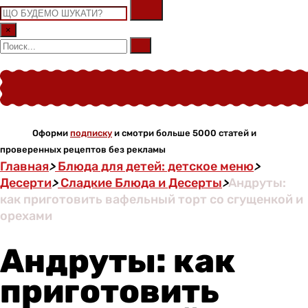
×
Оформи
подписку
и смотри больше 5000 статей и
проверенных рецептов без рекламы
Главная
>
Блюда для детей: детское меню
>
Десерти
>
Сладкие Блюда и Десерты
>
Андруты:
как приготовить вафельный торт со сгущенкой и
орехами
Андруты: как
приготовить