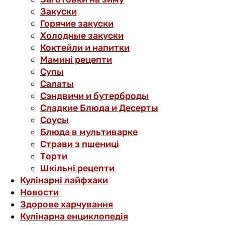
Закуски
Горячие закуски
Холодные закуски
Коктейли и напитки
Мамині рецепти
Супы
Салаты
Сэндвичи и бутерброды
Сладкие Блюда и Десерты
Соусы
Блюда в мультиварке
Страви з пшениці
Торти
Шкільні рецепти
Кулінарні лайфхаки
Новости
Здорове харчування
Кулінарна енциклопедія