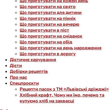
Що приготувати на кожен день
Що приготувати на свято
Що приготувати для дитини
Що приготувати на пікнік
Що приготувати на вечерю
Що приготувати в піст
Що приготувати на сніданок
Що приготувати на обід
Що приготувати на день народження
Що приготувати в дорогу
Дієтичне харчування
Дієти
Добірки рецептів
Про нас
Спецпроєкти
Рецепти пасок з ТМ «Львівські дріжджі»
Хлібний крафт. Чому ми їмо, печемо та
купуємо хліб на заквасці