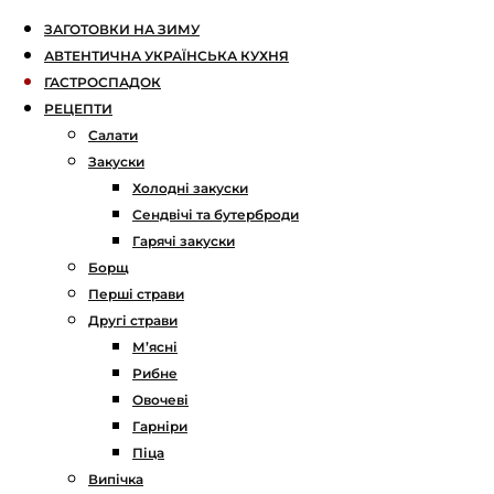
ЗАГОТОВКИ НА ЗИМУ
АВТЕНТИЧНА УКРАЇНСЬКА КУХНЯ
ГАСТРОСПАДОК
РЕЦЕПТИ
Салати
Закуски
Холодні закуски
Сендвічі та бутерброди
Гарячі закуски
Борщ
Перші страви
Другі страви
М’ясні
Рибне
Овочеві
Гарніри
Піца
Випічка