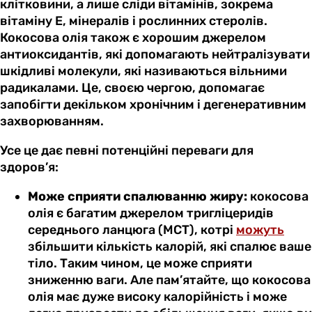
клітковини, а лише сліди вітамінів, зокрема
вітаміну Е, мінералів і рослинних стеролів.
Кокосова олія також є хорошим джерелом
антиоксидантів, які допомагають нейтралізувати
шкідливі молекули, які називаються вільними
радикалами. Це, своєю чергою, допомагає
запобігти декільком хронічним і дегенеративним
захворюванням.
Усе це дає певні потенційні переваги для
здоров’я:
Може сприяти спалюванню жиру:
кокосова
олія є багатим джерелом тригліцеридів
середнього ланцюга (MCT), котрі
можуть
збільшити кількість калорій, які спалює ваше
тіло. Таким чином, це може сприяти
зниженню ваги. Але пам’ятайте, що кокосова
олія має дуже високу калорійність і може