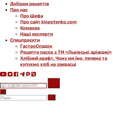
Добірки рецептів
Про нас
Про Шефа
Про сайт klopotenko.com
Команда
Наші експерти
Спецпроєкти
ГастроСпадок
Рецепти пасок з ТМ «Львівські дріжджі»
Хлібний крафт. Чому ми їмо, печемо та
купуємо хліб на заквасці
×