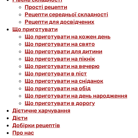
Прості рецепти
Рецепти середньої складності
Рецепти для досвідчених
Що приготувати
Що приготувати на кожен день
Що приготувати на свято
Що приготувати для дитини
Що приготувати на пікнік
Що приготувати на вечерю
Що приготувати в піст
Що приготувати на сніданок
Що приготувати на обід
Що приготувати на день народження
Що приготувати в дорогу
Дієтичне харчування
Дієти
Добірки рецептів
Про нас