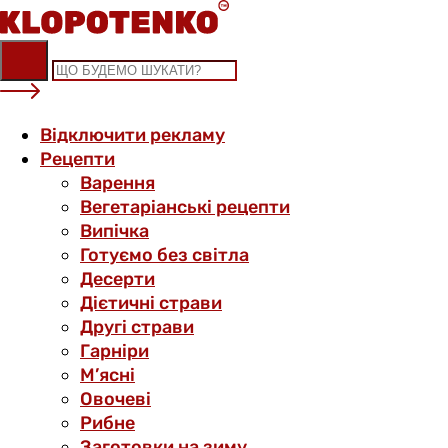
Skip
to
content
Відключити рекламу
Рецепти
Варення
Вегетаріанські рецепти
Випічка
Готуємо без світла
Десерти
Дієтичні страви
Другі страви
Гарніри
М’ясні
Овочеві
Рибне
Заготовки на зиму