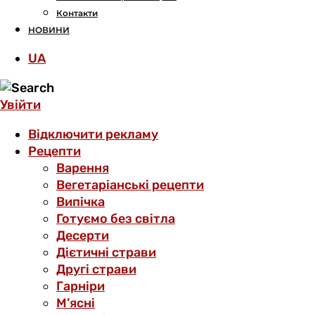
Контакти
НОВИНИ
UA
Увійти
Відключити рекламу
Рецепти
Варення
Вегетаріанські рецепти
Випічка
Готуємо без світла
Десерти
Дієтичні страви
Другі страви
Гарніри
М’ясні