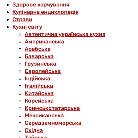
Здорове харчування
Кулінарна енциклопедія
Страви
Кухні світу
Автентична українська кухня
Американська
Арабська
Баварська
Грузинська
Європейська
Індійська
Італійська
Китайська
Корейська
Кримськотатарська
Мексиканська
Середземноморська
Східна
Тайська