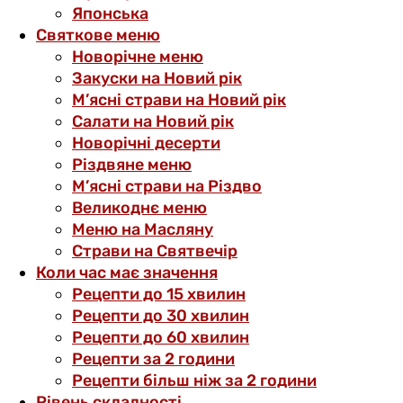
Японська
Святкове меню
Новорічне меню
Закуски на Новий рік
М’ясні страви на Новий рік
Салати на Новий рік
Новорічні десерти
Різдвяне меню
М’ясні страви на Різдво
Великоднє меню
Меню на Масляну
Страви на Святвечір
Коли час має значення
Рецепти до 15 хвилин
Рецепти до 30 хвилин
Рецепти до 60 хвилин
Рецепти за 2 години
Рецепти більш ніж за 2 години
Рівень складності