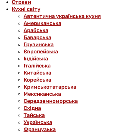
Страви
Кухні світу
Автентична українська кухня
Американська
Арабська
Баварська
Грузинська
Європейська
Індійська
Італійська
Китайська
Корейська
Кримськотатарська
Мексиканська
Середземноморська
Східна
Тайська
Українська
Французька