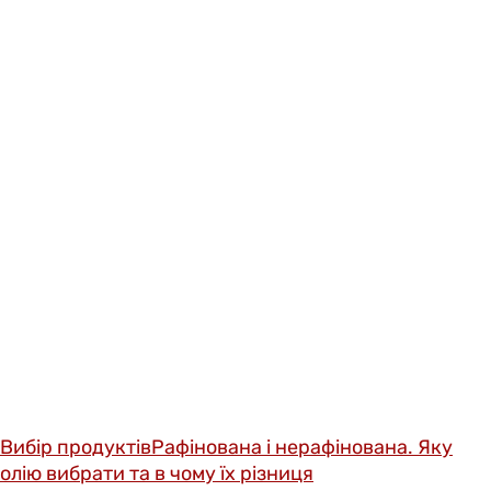
Вибір продуктів
Рафінована і нерафінована. Яку
олію вибрати та в чому їх різниця