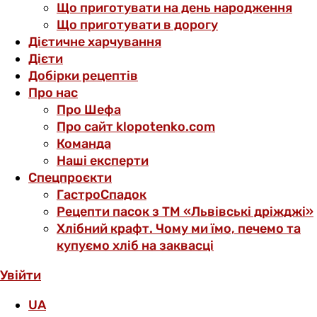
Що приготувати на день народження
Що приготувати в дорогу
Дієтичне харчування
Дієти
Добірки рецептів
Про нас
Про Шефа
Про сайт klopotenko.com
Команда
Наші експерти
Спецпроєкти
ГастроСпадок
Рецепти пасок з ТМ «Львівські дріжджі»
Хлібний крафт. Чому ми їмо, печемо та
купуємо хліб на заквасці
Увійти
UA