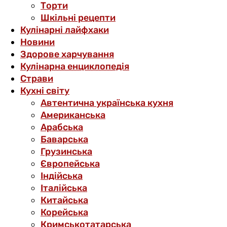
Торти
Шкільні рецепти
Кулінарні лайфхаки
Новини
Здорове харчування
Кулінарна енциклопедія
Страви
Кухні світу
Автентична українська кухня
Американська
Арабська
Баварська
Грузинська
Європейська
Індійська
Італійська
Китайська
Корейська
Кримськотатарська