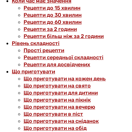
Коли час має значення
Рецепти до 15 хвилин
Рецепти до 30 хвилин
Рецепти до 60 хвилин
Рецепти за 2 години
Рецепти більш ніж за 2 години
Рівень складності
Прості рецепти
Рецепти середньої складності
Рецепти для досвідчених
Що приготувати
Що приготувати на кожен день
Що приготувати на свято
Що приготувати для дитини
Що приготувати на пікнік
Що приготувати на вечерю
Що приготувати в піст
Що приготувати на сніданок
Що приготувати на обід