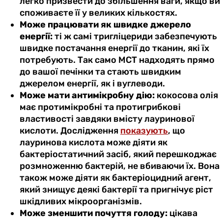
легко призвести до збільшення ваги, якщо ви
споживаєте її у великих кількостях.
Може працювати як швидке джерело
енергії:
ті ж самі тригліцериди забезпечують
швидке постачання енергії до тканин, які їх
потребують. Так само MCT надходять прямо
до вашої печінки та стають швидким
джерелом енергії, як і вуглеводи.
Може мати антимікробну дію:
кокосова олія
має протимікробні та протигрибкові
властивості завдяки вмісту лауринової
кислоти. Дослідження
показують
, що
лауринова кислота може діяти як
бактеріостатичний засіб, який перешкоджає
розмноженню бактерій, не вбиваючи їх. Вона
також може діяти як бактеріоцидний агент,
який знищує деякі бактерії та пригнічує ріст
шкідливих мікроорганізмів.
Може зменшити почуття голоду:
цікава