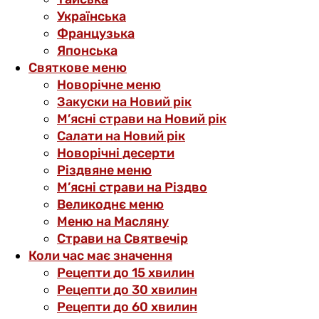
Українська
Французька
Японська
Святкове меню
Новорічне меню
Закуски на Новий рік
М’ясні страви на Новий рік
Салати на Новий рік
Новорічні десерти
Різдвяне меню
М’ясні страви на Різдво
Великоднє меню
Меню на Масляну
Страви на Святвечір
Коли час має значення
Рецепти до 15 хвилин
Рецепти до 30 хвилин
Рецепти до 60 хвилин