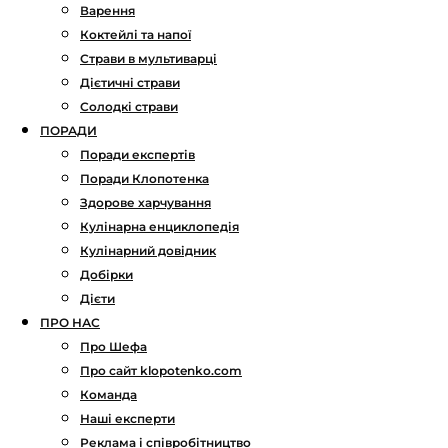
Варення
Коктейлі та напої
Страви в мультиварці
Дієтичні страви
Солодкі страви
ПОРАДИ
Поради експертів
Поради Клопотенка
Здорове харчування
Кулінарна енциклопедія
Кулінарний довідник
Добірки
Дієти
ПРО НАС
Про Шефа
Про сайт klopotenko.com
Команда
Наші експерти
Реклама і співробітництво