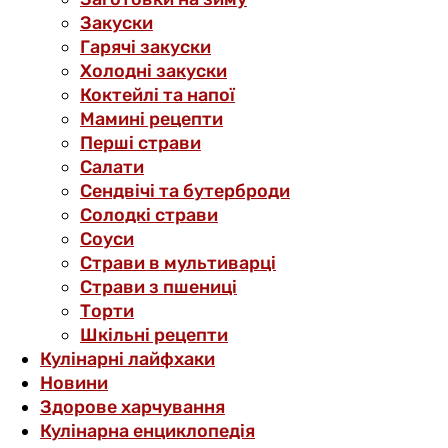
Закуски
Гарячі закуски
Холодні закуски
Коктейлі та напої
Мамині рецепти
Перші страви
Салати
Сендвічі та бутерброди
Солодкі страви
Соуси
Страви в мультиварці
Страви з пшениці
Торти
Шкільні рецепти
Кулінарні лайфхаки
Новини
Здорове харчування
Кулінарна енциклопедія