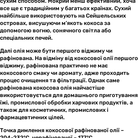
сухим способом. Мокрий менш ефективний, хоча
все ще є традиційним у багатьох країнах. Сухий
найбільше використовують на Сейшельських
островах, висушуючи м’якоть кокоса за
допомогою вогню, сонячного світла або
спеціальних печей.
Далі олія може бути першого віджиму чи
рафінована. На відміну від кокосової олії першого
віджиму, рафінована практично не має
кокосового смаку чи аромату, адже проходить
процес очищення та фільтрації. Однак саме
рафінована кокосова олія найчастіше
використовується для домашнього приготування
їжі, промислової обробки харчових продуктів, а
також для косметичних, промислових і
фармацевтичних цілей.
Точка димлення кокосової рафінованої олії –
204-232°C, нерафінованої – 177°C.