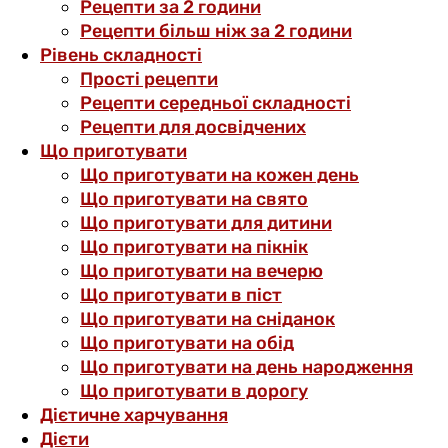
Рецепти за 2 години
Рецепти більш ніж за 2 години
Рівень складності
Прості рецепти
Рецепти середньої складності
Рецепти для досвідчених
Що приготувати
Що приготувати на кожен день
Що приготувати на свято
Що приготувати для дитини
Що приготувати на пікнік
Що приготувати на вечерю
Що приготувати в піст
Що приготувати на сніданок
Що приготувати на обід
Що приготувати на день народження
Що приготувати в дорогу
Дієтичне харчування
Дієти