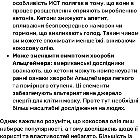
особливість MCT полягає в тому, що вони в
процес розщеплення сприяють виробленню
кетонів. Кетони знижують апетит,
впливаючи безпосередньо на мозок чи
гормони, що викликають голод. Таким чином
ви можете споживати менше їжі, вживаючи
кокосову олію.
Може зменшити симптоми хвороби
Альцгеймера:
американські дослідники
вважають, що кетони можуть компенсувати
ранні ознаки хвороби Альцгеймера легкого
та помірного ступеня. Ці елементи
забезпечують альтернативне джерело
енергії для клітин мозку. Проте тут необхідні
більш масштабні дослідження на людях.
Однак важливо розуміти, що кокосова олія лиш
набирає популярності, а тому досліджень щодо її
користі та властивостей небагато. Більшість із