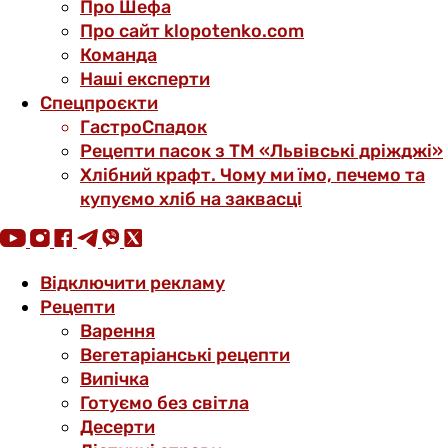
Про Шефа
Про сайт klopotenko.com
Команда
Наші експерти
Спецпроєкти
ГастроСпадок
Рецепти пасок з ТМ «Львівські дріжджі»
Хлібний крафт. Чому ми їмо, печемо та
купуємо хліб на заквасці
Відключити рекламу
Рецепти
Варення
Вегетаріанські рецепти
Випічка
Готуємо без світла
Десерти