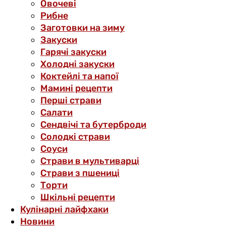
Овочеві
Рибне
Заготовки на зиму
Закуски
Гарячі закуски
Холодні закуски
Коктейлі та напої
Мамині рецепти
Перші страви
Салати
Сендвічі та бутерброди
Солодкі страви
Соуси
Страви в мультиварці
Страви з пшениці
Торти
Шкільні рецепти
Кулінарні лайфхаки
Новини