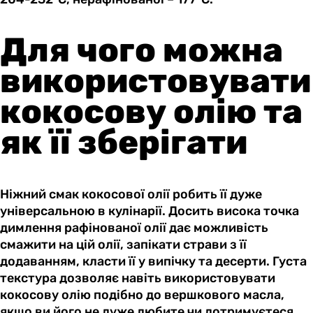
Для чого можна
використовувати
кокосову олію та
як її зберігати
Ніжний смак кокосової олії робить її дуже
універсальною в кулінарії. Досить висока точка
димлення рафінованої олії дає можливість
смажити на цій олії, запікати страви з її
додаванням, класти її у випічку та десерти. Густа
текстура дозволяє навіть використовувати
кокосову олію подібно до вершкового масла,
якщо ви його не дуже любите чи дотримуєтеся