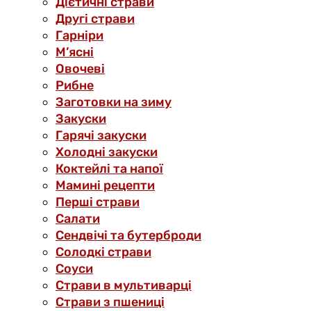
Дієтичні страви
Другі страви
Гарніри
М’ясні
Овочеві
Рибне
Заготовки на зиму
Закуски
Гарячі закуски
Холодні закуски
Коктейлі та напої
Мамині рецепти
Перші страви
Салати
Сендвічі та бутерброди
Солодкі страви
Соуси
Страви в мультиварці
Страви з пшениці