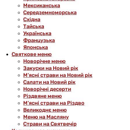
Мексиканська
Середземноморська
Східна
Тайська
Українська
Французька
Японська
Святкове меню
Новорічне меню
Закуски на Новий рік
М’ясні страви на Новий рік
Салати на Новий рік
Новорічні десерти
Різдвяне меню
М’ясні страви на Різдво
Великоднє меню
Меню на Масляну
Страви на Святвечір