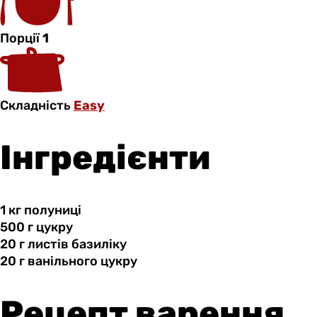
Порції
1
Складність
Easy
Інгредієнти
1 кг
полуниці
500 г
цукру
20 г
листів
базиліку
20 г
ванільного
цукру
Рецепт варення,