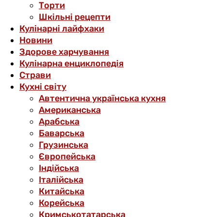
Торти
Шкільні рецепти
Кулінарні лайфхаки
Новини
Здорове харчування
Кулінарна енциклопедія
Страви
Кухні світу
Автентична українська кухня
Американська
Арабська
Баварська
Грузинська
Європейська
Індійська
Італійська
Китайська
Корейська
Кримськотатарська