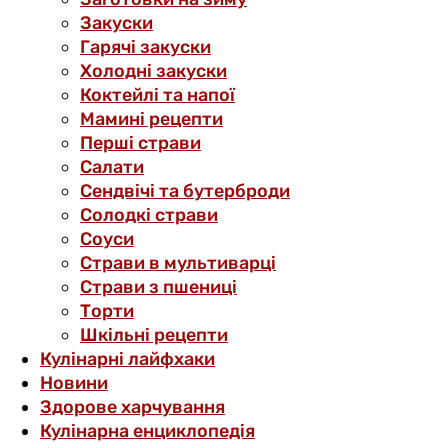
Закуски
Гарячі закуски
Холодні закуски
Коктейлі та напої
Мамині рецепти
Перші страви
Салати
Сендвічі та бутерброди
Солодкі страви
Соуси
Страви в мультиварці
Страви з пшениці
Торти
Шкільні рецепти
Кулінарні лайфхаки
Новини
Здорове харчування
Кулінарна енциклопедія