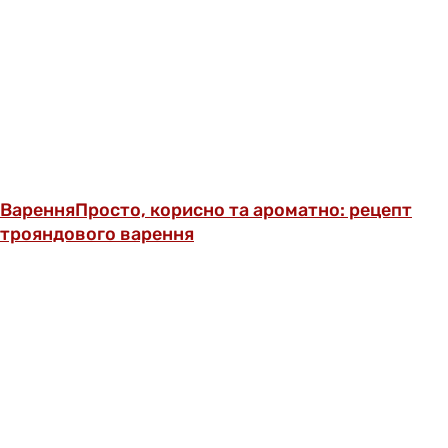
Варення
Просто, корисно та ароматно: рецепт
трояндового варення