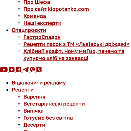
Про Шефа
Про сайт klopotenko.com
Команда
Наші експерти
Спецпроєкти
ГастроСпадок
Рецепти пасок з ТМ «Львівські дріжджі»
Хлібний крафт. Чому ми їмо, печемо та
купуємо хліб на заквасці
Відключити рекламу
Рецепти
Варення
Вегетаріанські рецепти
Випічка
Готуємо без світла
Десерти