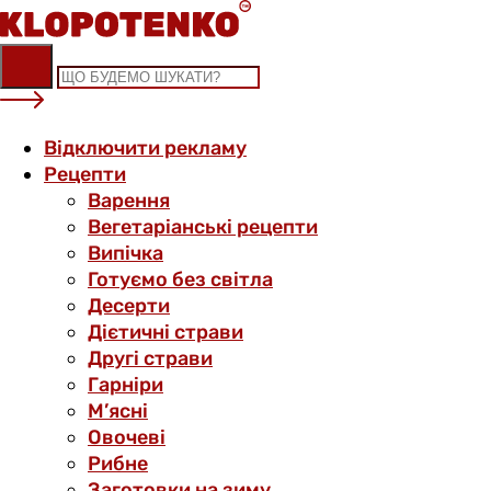
Skip
to
content
Відключити рекламу
Рецепти
Варення
Вегетаріанські рецепти
Випічка
Готуємо без світла
Десерти
Дієтичні страви
Другі страви
Гарніри
М’ясні
Овочеві
Рибне
Заготовки на зиму