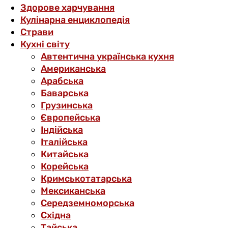
Здорове харчування
Кулінарна енциклопедія
Страви
Кухні світу
Автентична українська кухня
Американська
Арабська
Баварська
Грузинська
Європейська
Індійська
Італійська
Китайська
Корейська
Кримськотатарська
Мексиканська
Середземноморська
Східна
Тайська