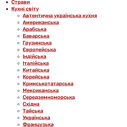
Страви
Кухні світу
Автентична українська кухня
Американська
Арабська
Баварська
Грузинська
Європейська
Індійська
Італійська
Китайська
Корейська
Кримськотатарська
Мексиканська
Середземноморська
Східна
Тайська
Українська
Французька