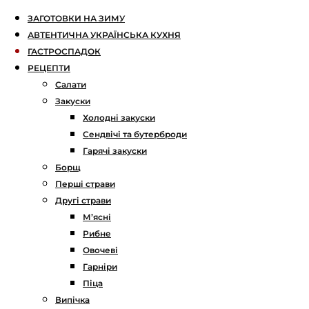
ЗАГОТОВКИ НА ЗИМУ
АВТЕНТИЧНА УКРАЇНСЬКА КУХНЯ
ГАСТРОСПАДОК
РЕЦЕПТИ
Салати
Закуски
Холодні закуски
Сендвічі та бутерброди
Гарячі закуски
Борщ
Перші страви
Другі страви
М’ясні
Рибне
Овочеві
Гарніри
Піца
Випічка