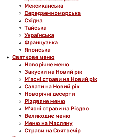
Мексиканська
Середземноморська
Східна
Тайська
Українська
Французька
Японська
Святкове меню
Новорічне меню
Закуски на Новий рік
М’ясні страви на Новий рік
Салати на Новий рік
Новорічні десерти
Різдвяне меню
М’ясні страви на Різдво
Великоднє меню
Меню на Масляну
Страви на Святвечір