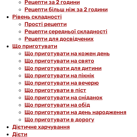
Рецепти за 2 години
Рецепти більш ніж за 2 години
Рівень складності
Прості рецепти
Рецепти середньої складності
Рецепти для досвідчених
Що приготувати
Що приготувати на кожен день
Що приготувати на свято
Що приготувати для дитини
Що приготувати на пікнік
Що приготувати на вечерю
Що приготувати в піст
Що приготувати на сніданок
Що приготувати на обід
Що приготувати на день народження
Що приготувати в дорогу
Дієтичне харчування
Дієти