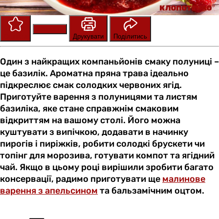
Зберегти
Оцінити
Друкувати
Поділитись
Один з найкращих компаньйонів смаку полуниці –
це базилік. Ароматна пряна трава ідеально
підкреслює смак солодких червоних ягід.
Приготуйте варення з полуницями та листям
базиліка, яке стане справжнім смаковим
відкриттям на вашому столі. Його можна
куштувати з випічкою, додавати в начинку
пирогів і пиріжків, робити солодкі брускети чи
топінг для морозива, готувати компот та ягідний
чай. Якщо в цьому році вирішили зробити багато
консервації, радимо приготувати ще
малинове
варення з апельсином
та бальзамічним оцтом.