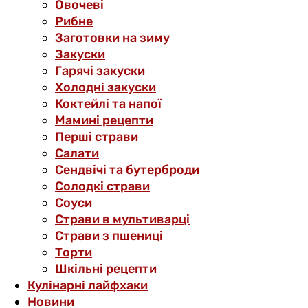
Овочеві
Рибне
Заготовки на зиму
Закуски
Гарячі закуски
Холодні закуски
Коктейлі та напої
Мамині рецепти
Перші страви
Салати
Сендвічі та бутерброди
Солодкі страви
Соуси
Страви в мультиварці
Страви з пшениці
Торти
Шкільні рецепти
Кулінарні лайфхаки
Новини