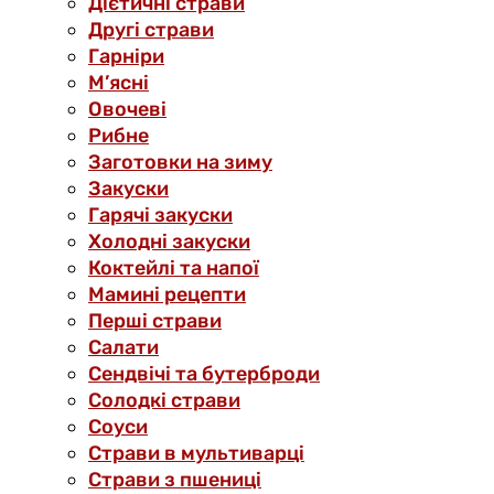
Дієтичні страви
Другі страви
Гарніри
М’ясні
Овочеві
Рибне
Заготовки на зиму
Закуски
Гарячі закуски
Холодні закуски
Коктейлі та напої
Мамині рецепти
Перші страви
Салати
Сендвічі та бутерброди
Солодкі страви
Соуси
Страви в мультиварці
Страви з пшениці