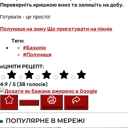
Переверніть кришкою вниз та залишіть на добу.
Готувати - це просто!
Полуниця на зиму
Що приготувати на пікнік
Теги:
#Базилік
#Полуниця
оЦІНІТИ РЕЦЕПТ:
4.9 / 5 (38 голосів)
Зберегти
Оцінити
Друкувати
Поділитись