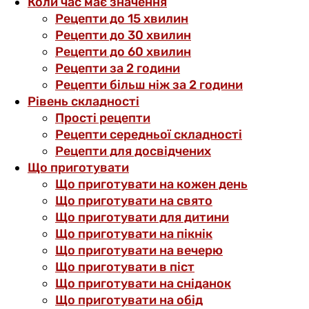
Коли час має значення
Рецепти до 15 хвилин
Рецепти до 30 хвилин
Рецепти до 60 хвилин
Рецепти за 2 години
Рецепти більш ніж за 2 години
Рівень складності
Прості рецепти
Рецепти середньої складності
Рецепти для досвідчених
Що приготувати
Що приготувати на кожен день
Що приготувати на свято
Що приготувати для дитини
Що приготувати на пікнік
Що приготувати на вечерю
Що приготувати в піст
Що приготувати на сніданок
Що приготувати на обід