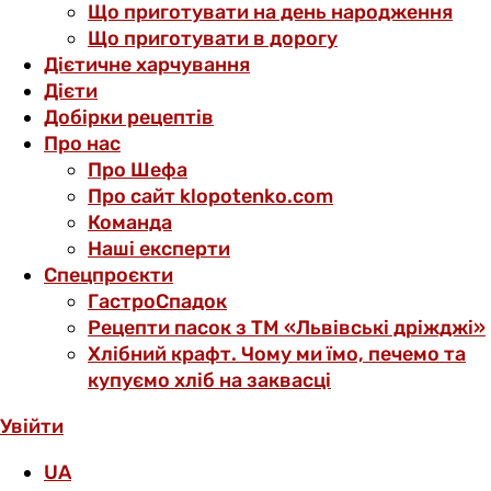
Що приготувати на день народження
Що приготувати в дорогу
Дієтичне харчування
Дієти
Добірки рецептів
Про нас
Про Шефа
Про сайт klopotenko.com
Команда
Наші експерти
Спецпроєкти
ГастроСпадок
Рецепти пасок з ТМ «Львівські дріжджі»
Хлібний крафт. Чому ми їмо, печемо та
купуємо хліб на заквасці
Увійти
UA