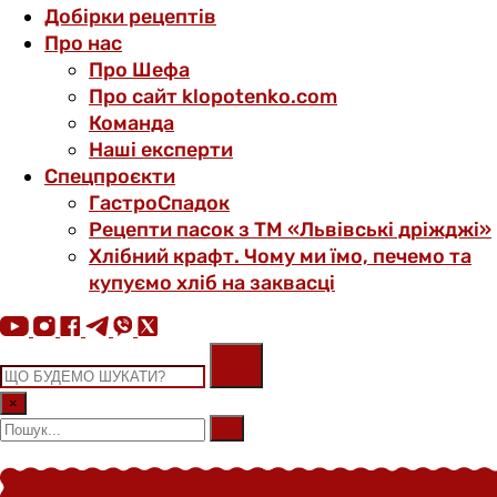
Добірки рецептів
Про нас
Про Шефа
Про сайт klopotenko.com
Команда
Наші експерти
Спецпроєкти
ГастроСпадок
Рецепти пасок з ТМ «Львівські дріжджі»
Хлібний крафт. Чому ми їмо, печемо та
купуємо хліб на заквасці
×