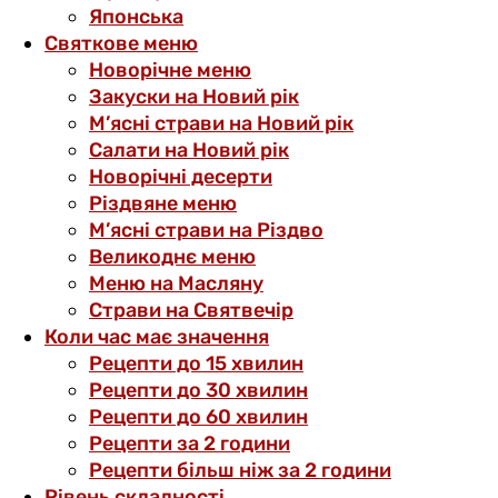
Японська
Святкове меню
Новорічне меню
Закуски на Новий рік
М’ясні страви на Новий рік
Салати на Новий рік
Новорічні десерти
Різдвяне меню
М’ясні страви на Різдво
Великоднє меню
Меню на Масляну
Страви на Святвечір
Коли час має значення
Рецепти до 15 хвилин
Рецепти до 30 хвилин
Рецепти до 60 хвилин
Рецепти за 2 години
Рецепти більш ніж за 2 години
Рівень складності