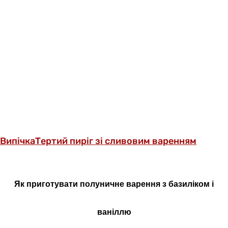
Випічка
Тертий пиріг зі сливовим варенням
Як приготувати полуничне варення з базиліком і
ваніллю