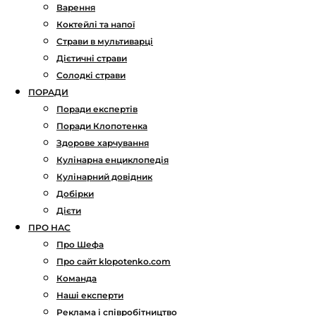
Варення
Коктейлі та напої
Страви в мультиварці
Дієтичні страви
Солодкі страви
ПОРАДИ
Поради експертів
Поради Клопотенка
Здорове харчування
Кулінарна енциклопедія
Кулінарний довідник
Добірки
Дієти
ПРО НАС
Про Шефа
Про сайт klopotenko.com
Команда
Наші експерти
Реклама і співробітництво