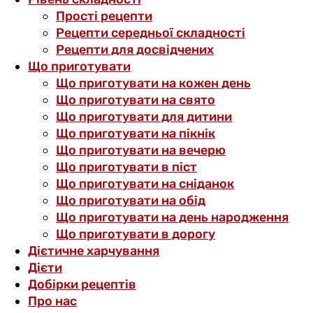
Прості рецепти
Рецепти середньої складності
Рецепти для досвідчених
Що приготувати
Що приготувати на кожен день
Що приготувати на свято
Що приготувати для дитини
Що приготувати на пікнік
Що приготувати на вечерю
Що приготувати в піст
Що приготувати на сніданок
Що приготувати на обід
Що приготувати на день народження
Що приготувати в дорогу
Дієтичне харчування
Дієти
Добірки рецептів
Про нас