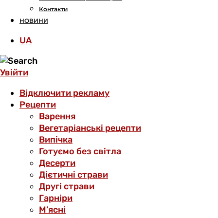
Контакти
НОВИНИ
UA
Увійти
Відключити рекламу
Рецепти
Варення
Вегетаріанські рецепти
Випічка
Готуємо без світла
Десерти
Дієтичні страви
Другі страви
Гарніри
М’ясні