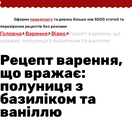
Оформи
передплату
та дивись більше ніж 5000 статей та
перевірених рецептів без реклами
Головна
>
Варення
>
Відео
>
Рецепт варення, що
вражає: полуниця з базиліком та ваніллю
Рецепт варення,
що вражає:
полуниця з
базиліком та
ваніллю