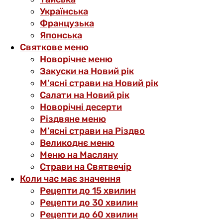
Українська
Французька
Японська
Святкове меню
Новорічне меню
Закуски на Новий рік
М’ясні страви на Новий рік
Салати на Новий рік
Новорічні десерти
Різдвяне меню
М’ясні страви на Різдво
Великоднє меню
Меню на Масляну
Страви на Святвечір
Коли час має значення
Рецепти до 15 хвилин
Рецепти до 30 хвилин
Рецепти до 60 хвилин