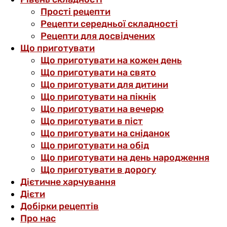
Прості рецепти
Рецепти середньої складності
Рецепти для досвідчених
Що приготувати
Що приготувати на кожен день
Що приготувати на свято
Що приготувати для дитини
Що приготувати на пікнік
Що приготувати на вечерю
Що приготувати в піст
Що приготувати на сніданок
Що приготувати на обід
Що приготувати на день народження
Що приготувати в дорогу
Дієтичне харчування
Дієти
Добірки рецептів
Про нас