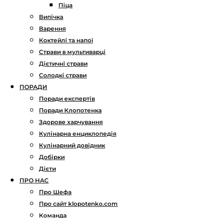
Піца
Випічка
Варення
Коктейлі та напої
Страви в мультиварці
Дієтичні страви
Солодкі страви
ПОРАДИ
Поради експертів
Поради Клопотенка
Здорове харчування
Кулінарна енциклопедія
Кулінарний довідник
Добірки
Дієти
ПРО НАС
Про Шефа
Про сайт klopotenko.com
Команда