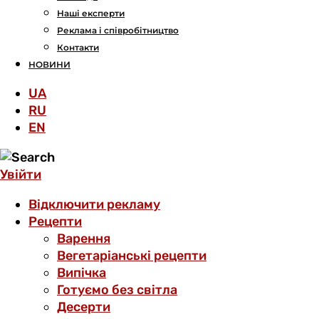
Наші експерти
Реклама і співробітництво
Контакти
НОВИНИ
UA
RU
EN
Увійти
Відключити рекламу
Рецепти
Варення
Вегетаріанські рецепти
Випічка
Готуємо без світла
Десерти