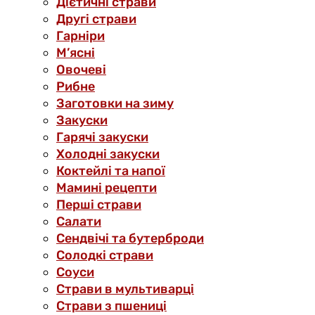
Дієтичні страви
Другі страви
Гарніри
М’ясні
Овочеві
Рибне
Заготовки на зиму
Закуски
Гарячі закуски
Холодні закуски
Коктейлі та напої
Мамині рецепти
Перші страви
Салати
Сендвічі та бутерброди
Солодкі страви
Соуси
Страви в мультиварці
Страви з пшениці