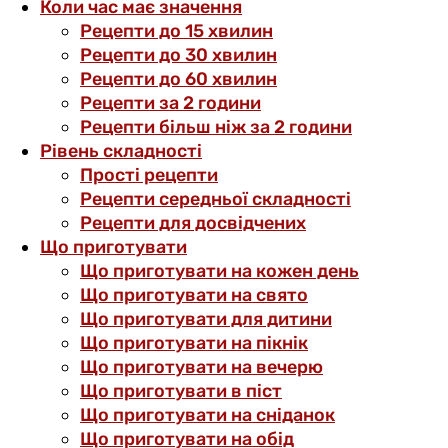
Коли час має значення
Рецепти до 15 хвилин
Рецепти до 30 хвилин
Рецепти до 60 хвилин
Рецепти за 2 години
Рецепти більш ніж за 2 години
Рівень складності
Прості рецепти
Рецепти середньої складності
Рецепти для досвідчених
Що приготувати
Що приготувати на кожен день
Що приготувати на свято
Що приготувати для дитини
Що приготувати на пікнік
Що приготувати на вечерю
Що приготувати в піст
Що приготувати на сніданок
Що приготувати на обід