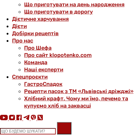
Що приготувати на день народження
Що приготувати в дорогу
Дієтичне харчування
Дієти
Добірки рецептів
Про нас
Про Шефа
Про сайт klopotenko.com
Команда
Наші експерти
Спецпроєкти
ГастроСпадок
Рецепти пасок з ТМ «Львівські дріжджі»
Хлібний крафт. Чому ми їмо, печемо та
купуємо хліб на заквасці