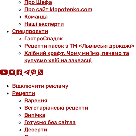
Про Шефа
Про сайт klopotenko.com
Команда
Наші експерти
Спецпроєкти
ГастроСпадок
Рецепти пасок з ТМ «Львівські дріжджі»
Хлібний крафт. Чому ми їмо, печемо та
купуємо хліб на заквасці
Відключити рекламу
Рецепти
Варення
Вегетаріанські рецепти
Випічка
Готуємо без світла
Десерти