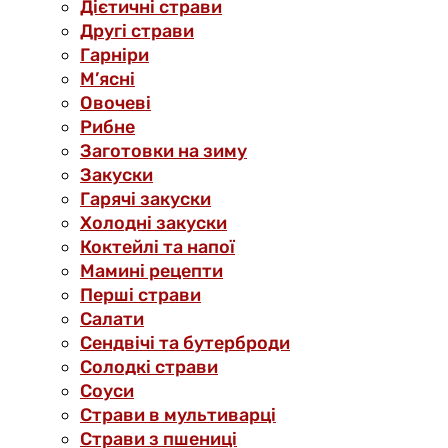
Дієтичні страви
Другі страви
Гарніри
М’ясні
Овочеві
Рибне
Заготовки на зиму
Закуски
Гарячі закуски
Холодні закуски
Коктейлі та напої
Мамині рецепти
Перші страви
Салати
Сендвічі та бутерброди
Солодкі страви
Соуси
Страви в мультиварці
Страви з пшениці