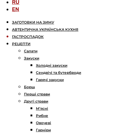
RU
EN
ЗАГОТОВКИ НА ЗИМУ
АВТЕНТИЧНА УКРАЇНСЬКА КУХНЯ
ГАСТРОСПАДОК
РЕЦЕПТИ
Салати
Закуски
Холодні закуски
Сендвічі та бутерброди
Гарячі закуски
Борщ
Перші страви
Другі страви
М’ясні
Рибне
Овочеві
Гарніри