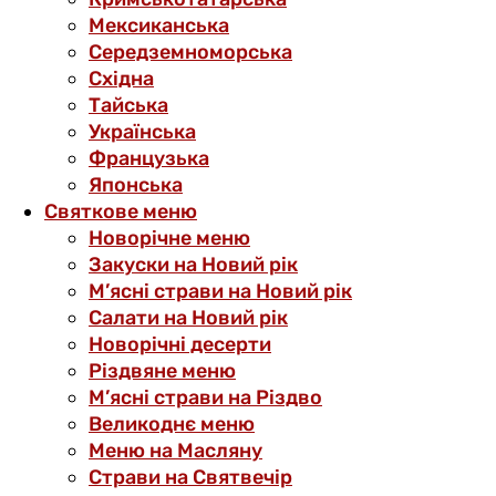
Мексиканська
Середземноморська
Східна
Тайська
Українська
Французька
Японська
Святкове меню
Новорічне меню
Закуски на Новий рік
М’ясні страви на Новий рік
Салати на Новий рік
Новорічні десерти
Різдвяне меню
М’ясні страви на Різдво
Великоднє меню
Меню на Масляну
Страви на Святвечір