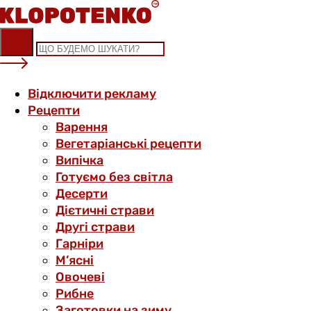
Skip
to
content
Відключити рекламу
Рецепти
Варення
Вегетаріанські рецепти
Випічка
Готуємо без світла
Десерти
Дієтичні страви
Другі страви
Гарніри
М’ясні
Овочеві
Рибне
Заготовки на зиму