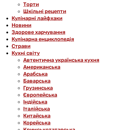
Торти
Шкільні рецепти
Кулінарні лайфхаки
Новини
Здорове харчування
Кулінарна енциклопедія
Страви
Кухні світу
Автентична українська кухня
Американська
Арабська
Баварська
Грузинська
Європейська
Індійська
Італійська
Китайська
Корейська
Кримськотатарська