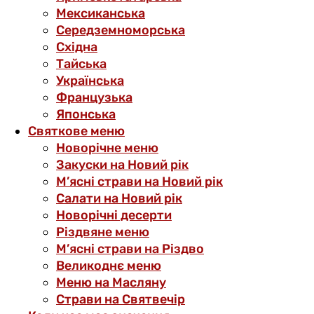
Мексиканська
Середземноморська
Східна
Тайська
Українська
Французька
Японська
Святкове меню
Новорічне меню
Закуски на Новий рік
М’ясні страви на Новий рік
Салати на Новий рік
Новорічні десерти
Різдвяне меню
М’ясні страви на Різдво
Великоднє меню
Меню на Масляну
Страви на Святвечір