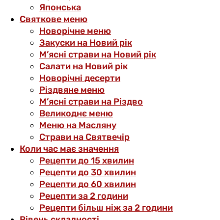
Японська
Святкове меню
Новорічне меню
Закуски на Новий рік
М’ясні страви на Новий рік
Салати на Новий рік
Новорічні десерти
Різдвяне меню
М’ясні страви на Різдво
Великоднє меню
Меню на Масляну
Страви на Святвечір
Коли час має значення
Рецепти до 15 хвилин
Рецепти до 30 хвилин
Рецепти до 60 хвилин
Рецепти за 2 години
Рецепти більш ніж за 2 години
Рівень складності