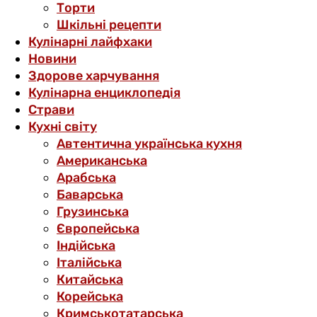
Торти
Шкільні рецепти
Кулінарні лайфхаки
Новини
Здорове харчування
Кулінарна енциклопедія
Страви
Кухні світу
Автентична українська кухня
Американська
Арабська
Баварська
Грузинська
Європейська
Індійська
Італійська
Китайська
Корейська
Кримськотатарська