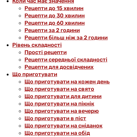
Коли час має значення
Рецепти до 15 хвилин
Рецепти до 30 хвилин
Рецепти до 60 хвилин
Рецепти за 2 години
Рецепти більш ніж за 2 години
Рівень складності
Прості рецепти
Рецепти середньої складності
Рецепти для досвідчених
Що приготувати
Що приготувати на кожен день
Що приготувати на свято
Що приготувати для дитини
Що приготувати на пікнік
Що приготувати на вечерю
Що приготувати в піст
Що приготувати на сніданок
Що приготувати на обід