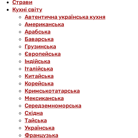
Страви
Кухні світу
Автентична українська кухня
Американська
Арабська
Баварська
Грузинська
Європейська
Індійська
Італійська
Китайська
Корейська
Кримськотатарська
Мексиканська
Середземноморська
Східна
Тайська
Українська
Французька