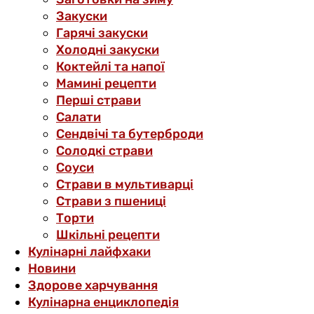
Закуски
Гарячі закуски
Холодні закуски
Коктейлі та напої
Мамині рецепти
Перші страви
Салати
Сендвічі та бутерброди
Солодкі страви
Соуси
Страви в мультиварці
Страви з пшениці
Торти
Шкільні рецепти
Кулінарні лайфхаки
Новини
Здорове харчування
Кулінарна енциклопедія