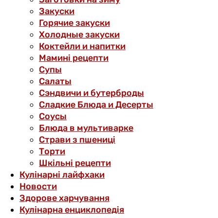
Закуски
Горячие закуски
Холодные закуски
Коктейли и напитки
Мамині рецепти
Супы
Салаты
Сэндвичи и бутерброды
Сладкие Блюда и Десерты
Соусы
Блюда в мультиварке
Страви з пшениці
Торти
Шкільні рецепти
Кулінарні лайфхаки
Новости
Здорове харчування
Кулінарна енциклопедія