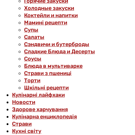
Горячие закуски
Холодные закуски
Коктейли и напитки
Мамині рецепти
Супы
Салаты
Сэндвичи и бутерброды
Сладкие Блюда и Десерты
Соусы
Блюда в мультиварке
Страви з пшениці
Торти
Шкільні рецепти
Кулінарні лайфхаки
Новости
Здорове харчування
Кулінарна енциклопедія
Страви
Кухні світу