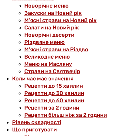
Новорічне меню
Закуски на Новий рік
М’ясні страви на Новий рік
Салати на Новий рік
Новорічні десерти
Різдвяне меню
М’ясні страви на Різдво
Великоднє меню
Меню на Масляну
Страви на Святвечір
Коли час має значення
Рецепти до 15 хвилин
Рецепти до 30 хвилин
Рецепти до 60 хвилин
Рецепти за 2 години
Рецепти більш ніж за 2 години
Рівень складності
Що приготувати