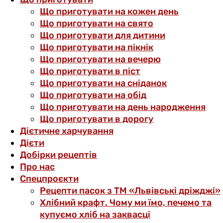
Що приготувати на кожен день
Що приготувати на свято
Що приготувати для дитини
Що приготувати на пікнік
Що приготувати на вечерю
Що приготувати в піст
Що приготувати на сніданок
Що приготувати на обід
Що приготувати на день народження
Що приготувати в дорогу
Дієтичне харчування
Дієти
Добірки рецептів
Про нас
Спецпроєкти
Рецепти пасок з ТМ «Львівські дріжджі»
Хлібний крафт. Чому ми їмо, печемо та
купуємо хліб на заквасці