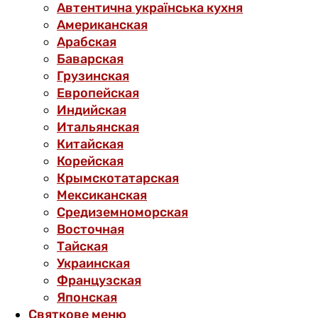
Автентична українська кухня
Американская
Арабская
Баварская
Грузинская
Европейская
Индийская
Итальянская
Китайская
Корейская
Крымскотатарская
Мексиканская
Средиземноморская
Восточная
Тайская
Украинская
Французская
Японская
Святкове меню