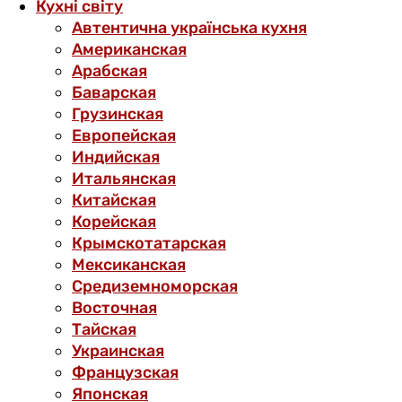
Кухні світу
Автентична українська кухня
Американская
Арабская
Баварская
Грузинская
Европейская
Индийская
Итальянская
Китайская
Корейская
Крымскотатарская
Мексиканская
Средиземноморская
Восточная
Тайская
Украинская
Французская
Японская