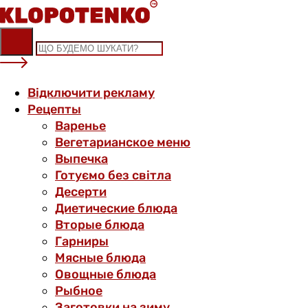
Skip
to
content
Відключити рекламу
Рецепты
Варенье
Вегетарианское меню
Выпечка
Готуємо без світла
Десерти
Диетические блюда
Вторые блюда
Гарниры
Мясные блюда
Овощные блюда
Рыбное
Заготовки на зиму