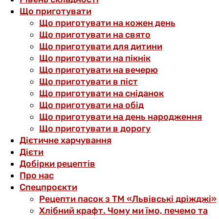
Що приготувати
Що приготувати на кожен день
Що приготувати на свято
Що приготувати для дитини
Що приготувати на пікнік
Що приготувати на вечерю
Що приготувати в піст
Що приготувати на сніданок
Що приготувати на обід
Що приготувати на день народження
Що приготувати в дорогу
Дієтичне харчування
Дієти
Добірки рецептів
Про нас
Спецпроєкти
Рецепти пасок з ТМ «Львівські дріжджі»
Хлібний крафт. Чому ми їмо, печемо та