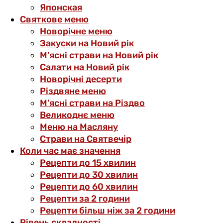
Японская
Святкове меню
Новорічне меню
Закуски на Новий рік
М’ясні страви на Новий рік
Салати на Новий рік
Новорічні десерти
Різдвяне меню
М’ясні страви на Різдво
Великоднє меню
Меню на Масляну
Страви на Святвечір
Коли час має значення
Рецепти до 15 хвилин
Рецепти до 30 хвилин
Рецепти до 60 хвилин
Рецепти за 2 години
Рецепти більш ніж за 2 години
Рівень складності