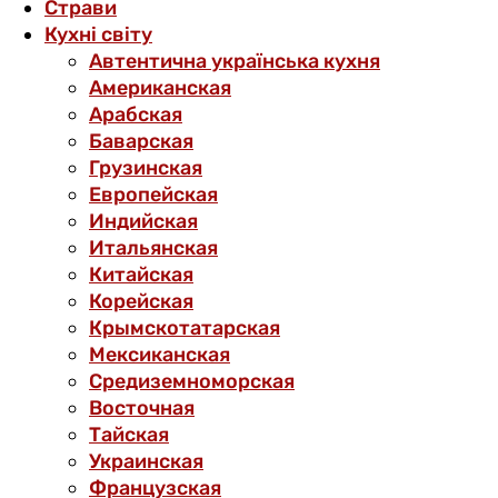
Страви
Кухні світу
Автентична українська кухня
Американская
Арабская
Баварская
Грузинская
Европейская
Индийская
Итальянская
Китайская
Корейская
Крымскотатарская
Мексиканская
Средиземноморская
Восточная
Тайская
Украинская
Французская