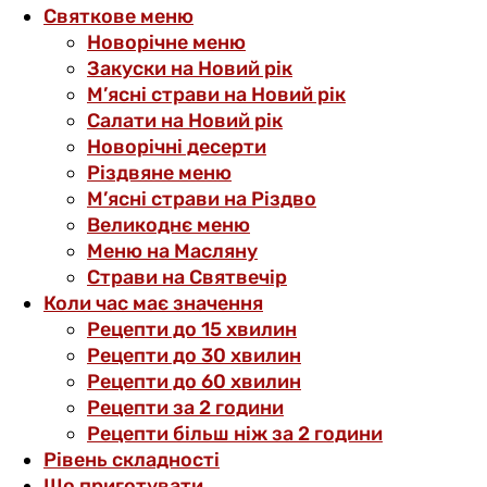
Святкове меню
Новорічне меню
Закуски на Новий рік
М’ясні страви на Новий рік
Салати на Новий рік
Новорічні десерти
Різдвяне меню
М’ясні страви на Різдво
Великоднє меню
Меню на Масляну
Страви на Святвечір
Коли час має значення
Рецепти до 15 хвилин
Рецепти до 30 хвилин
Рецепти до 60 хвилин
Рецепти за 2 години
Рецепти більш ніж за 2 години
Рівень складності
Що приготувати