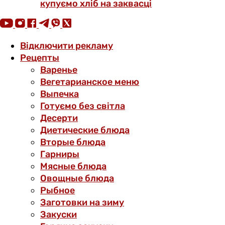
купуємо хліб на заквасці
Відключити рекламу
Рецепты
Варенье
Вегетарианское меню
Выпечка
Готуємо без світла
Десерти
Диетические блюда
Вторые блюда
Гарниры
Мясные блюда
Овощные блюда
Рыбное
Заготовки на зиму
Закуски