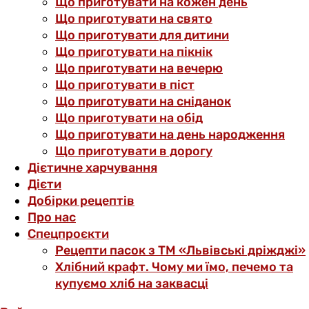
Що приготувати на кожен день
Що приготувати на свято
Що приготувати для дитини
Що приготувати на пікнік
Що приготувати на вечерю
Що приготувати в піст
Що приготувати на сніданок
Що приготувати на обід
Що приготувати на день народження
Що приготувати в дорогу
Дієтичне харчування
Дієти
Добірки рецептів
Про нас
Спецпроєкти
Рецепти пасок з ТМ «Львівські дріжджі»
Хлібний крафт. Чому ми їмо, печемо та
купуємо хліб на заквасці