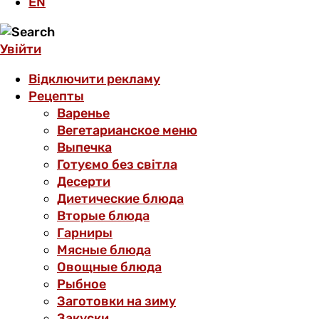
EN
Увійти
Відключити рекламу
Рецепты
Варенье
Вегетарианское меню
Выпечка
Готуємо без світла
Десерти
Диетические блюда
Вторые блюда
Гарниры
Мясные блюда
Овощные блюда
Рыбное
Заготовки на зиму
Закуски