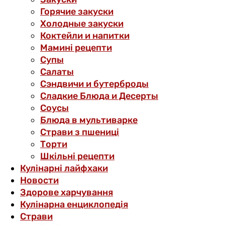
Горячие закуски
Холодные закуски
Коктейли и напитки
Мамині рецепти
Супы
Салаты
Сэндвичи и бутерброды
Сладкие Блюда и Десерты
Соусы
Блюда в мультиварке
Страви з пшениці
Торти
Шкільні рецепти
Кулінарні лайфхаки
Новости
Здорове харчування
Кулінарна енциклопедія
Страви