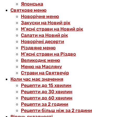
Японська
Святкове меню
Новорічне меню
Закуски на Новий рік
М’ясні страви на Новий рік
Салати на Новий рік
Новорічні десерти
Різдвяне меню
М’ясні страви на Різдво
Великоднє меню
Меню на Масляну
Страви на Святвечір
Коли час має значення
Рецепти до 15 хвилин
Рецепти до 30 хвилин
Рецепти до 60 хвилин
Рецепти за 2 години
Рецепти більш ніж за 2 години
Рівень складності