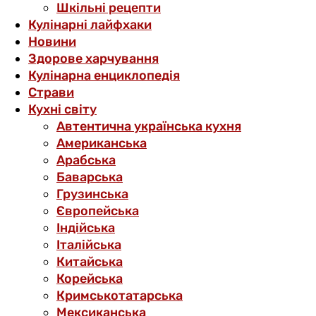
Шкільні рецепти
Кулінарні лайфхаки
Новини
Здорове харчування
Кулінарна енциклопедія
Страви
Кухні світу
Автентична українська кухня
Американська
Арабська
Баварська
Грузинська
Європейська
Індійська
Італійська
Китайська
Корейська
Кримськотатарська
Мексиканська