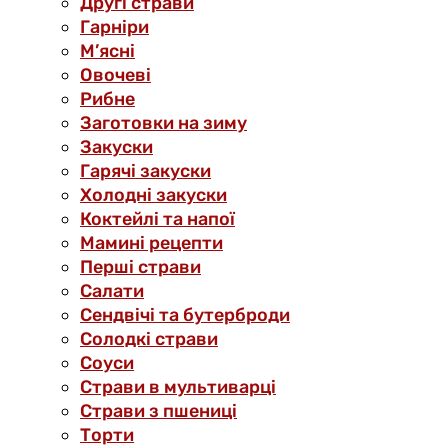
Другі страви
Гарніри
М’ясні
Овочеві
Рибне
Заготовки на зиму
Закуски
Гарячі закуски
Холодні закуски
Коктейлі та напої
Мамині рецепти
Перші страви
Салати
Сендвічі та бутерброди
Солодкі страви
Соуси
Страви в мультиварці
Страви з пшениці
Торти