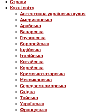
Страви
Кухні світу
Автентична українська кухня
Американська
Арабська
Баварська
Грузинська
Європейська
Індійська
Італійська
Китайська
Корейська
Кримськотатарська
Мексиканська
Середземноморська
Східна
Тайська
Українська
Французька