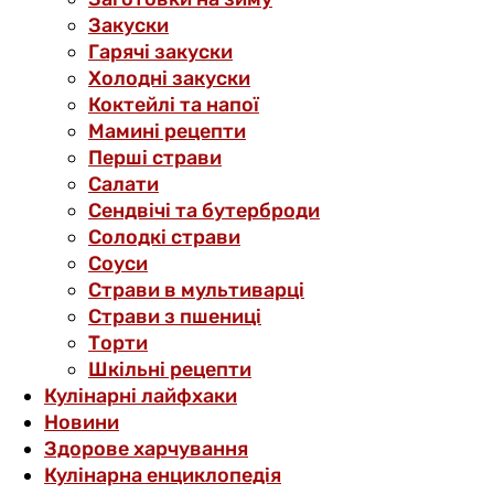
Закуски
Гарячі закуски
Холодні закуски
Коктейлі та напої
Мамині рецепти
Перші страви
Салати
Сендвічі та бутерброди
Солодкі страви
Соуси
Страви в мультиварці
Страви з пшениці
Торти
Шкільні рецепти
Кулінарні лайфхаки
Новини
Здорове харчування
Кулінарна енциклопедія