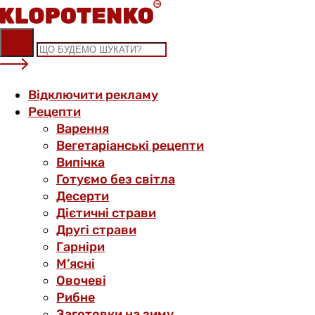
Skip
to
content
Відключити рекламу
Рецепти
Варення
Вегетаріанські рецепти
Випічка
Готуємо без світла
Десерти
Дієтичні страви
Другі страви
Гарніри
М’ясні
Овочеві
Рибне
Заготовки на зиму