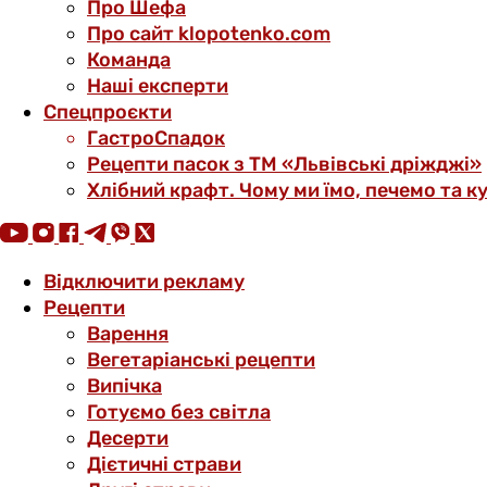
Про Шефа
Про сайт klopotenko.com
Команда
Наші експерти
Спецпроєкти
ГастроСпадок
Рецепти пасок з ТМ «Львівські дріжджі»
Хлібний крафт. Чому ми їмо, печемо та к
Відключити рекламу
Рецепти
Варення
Вегетаріанські рецепти
Випічка
Готуємо без світла
Десерти
Дієтичні страви