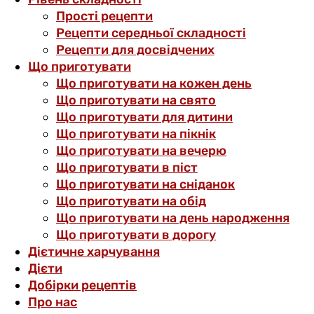
Прості рецепти
Рецепти середньої складності
Рецепти для досвідчених
Що приготувати
Що приготувати на кожен день
Що приготувати на свято
Що приготувати для дитини
Що приготувати на пікнік
Що приготувати на вечерю
Що приготувати в піст
Що приготувати на сніданок
Що приготувати на обід
Що приготувати на день народження
Що приготувати в дорогу
Дієтичне харчування
Дієти
Добірки рецептів
Про нас