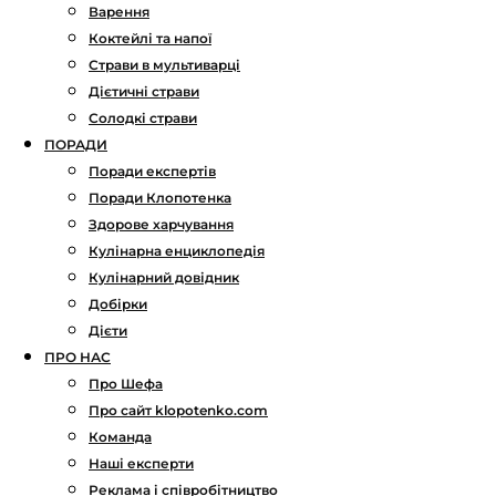
Варення
Коктейлі та напої
Страви в мультиварці
Дієтичні страви
Солодкі страви
ПОРАДИ
Поради експертів
Поради Клопотенка
Здорове харчування
Кулінарна енциклопедія
Кулінарний довідник
Добірки
Дієти
ПРО НАС
Про Шефа
Про сайт klopotenko.com
Команда
Наші експерти
Реклама і співробітництво