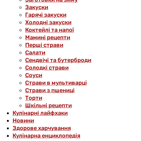
Закуски
Гарячі закуски
Холодні закуски
Коктейлі та напої
Мамині рецепти
Перші страви
Салати
Сендвічі та бутерброди
Солодкі страви
Соуси
Страви в мультиварці
Страви з пшениці
Торти
Шкільні рецепти
Кулінарні лайфхаки
Новини
Здорове харчування
Кулінарна енциклопедія