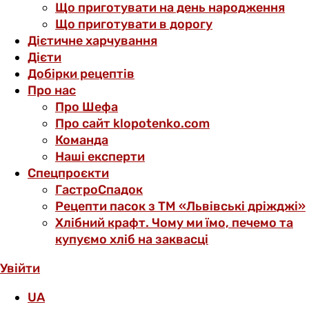
Що приготувати на день народження
Що приготувати в дорогу
Дієтичне харчування
Дієти
Добірки рецептів
Про нас
Про Шефа
Про сайт klopotenko.com
Команда
Наші експерти
Спецпроєкти
ГастроСпадок
Рецепти пасок з ТМ «Львівські дріжджі»
Хлібний крафт. Чому ми їмо, печемо та
купуємо хліб на заквасці
Увійти
UA