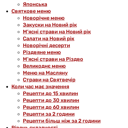
Японська
Святкове меню
Новорічне меню
Закуски на Новий рік
М’ясні страви на Новий рік
Салати на Новий рік
Новорічні десерти
Різдвяне меню
М’ясні страви на Різдво
Великоднє меню
Меню на Масляну
Страви на Святвечір
Коли час має значення
Рецепти до 15 хвилин
Рецепти до 30 хвилин
Рецепти до 60 хвилин
Рецепти за 2 години
Рецепти більш ніж за 2 години
Рівень складності