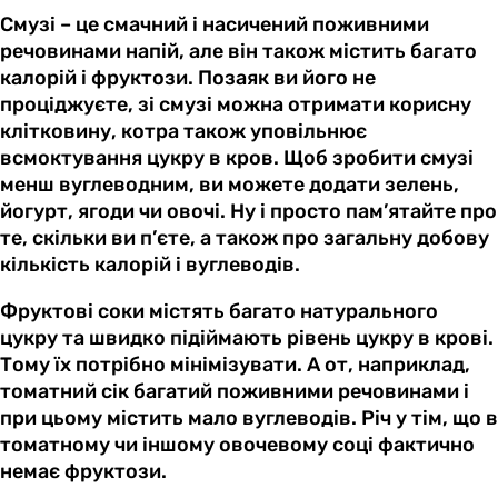
Смузі – це смачний і насичений поживними
речовинами напій, але він також містить багато
калорій і фруктози. Позаяк ви його не
проціджуєте, зі смузі можна отримати корисну
клітковину, котра також уповільнює
всмоктування цукру в кров. Щоб зробити смузі
менш вуглеводним, ви можете додати зелень,
йогурт, ягоди чи овочі. Ну і просто пам’ятайте про
те, скільки ви п’єте, а також про загальну добову
кількість калорій і вуглеводів.
Фруктові соки містять багато натурального
цукру та швидко підіймають рівень цукру в крові.
Тому їх потрібно мінімізувати. А от, наприклад,
томатний сік багатий поживними речовинами і
при цьому містить мало вуглеводів. Річ у тім, що в
томатному чи іншому овочевому соці фактично
немає фруктози.