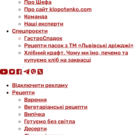
Про Шефа
Про сайт klopotenko.com
Команда
Наші експерти
Спецпроєкти
ГастроСпадок
Рецепти пасок з ТМ «Львівські дріжджі»
Хлібний крафт. Чому ми їмо, печемо та
купуємо хліб на заквасці
Відключити рекламу
Рецепти
Варення
Вегетаріанські рецепти
Випічка
Готуємо без світла
Десерти