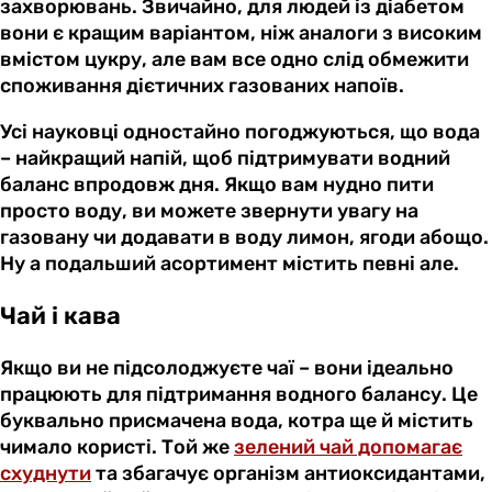
захворювань. Звичайно, для людей із діабетом
вони є кращим варіантом, ніж аналоги з високим
вмістом цукру, але вам все одно слід обмежити
споживання дієтичних газованих напоїв.
Усі науковці одностайно погоджуються, що вода
– найкращий напій, щоб підтримувати водний
баланс впродовж дня. Якщо вам нудно пити
просто воду, ви можете звернути увагу на
газовану чи додавати в воду лимон, ягоди абощо.
Ну а подальший асортимент містить певні але.
Чай і кава
Якщо ви не підсолоджуєте чаї – вони ідеально
працюють для підтримання водного балансу. Це
буквально присмачена вода, котра ще й містить
чимало користі. Той же
зелений чай допомагає
схуднути
та збагачує організм антиоксидантами,