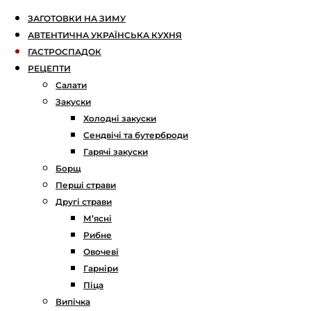
ЗАГОТОВКИ НА ЗИМУ
АВТЕНТИЧНА УКРАЇНСЬКА КУХНЯ
ГАСТРОСПАДОК
РЕЦЕПТИ
Салати
Закуски
Холодні закуски
Сендвічі та бутерброди
Гарячі закуски
Борщ
Перші страви
Другі страви
М’ясні
Рибне
Овочеві
Гарніри
Піца
Випічка