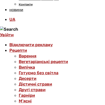
Контакти
НОВИНИ
UA
Увійти
Відключити рекламу
Рецепти
Варення
Вегетаріанські рецепти
Випічка
Готуємо без світла
Десерти
Дієтичні страви
Другі страви
Гарніри
М’ясні