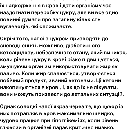
їх надходження в кров і дати організму час
наздогнати переробку цукру, але ви все одно
повинні думати про загальну кількість
вуглеводів, які споживаєте.
Окрім того, напої з цукром призводять до
зневоднення і, можливо, діабетичного
кетоацидозу, небезпечного стану, який виникає,
коли рівень цукру в крові різко підвищується,
змушуючи організм використовувати жир як
паливо. Коли жир спалюється, утворюється
побічний продукт, званий кетонами. Ці кетони
накопичуються в крові, і, якщо їх не лікувати,
вони можуть призвести до летальних ситуацій.
Однак солодкі напої якраз через те, що цукор із
них потрапляє в кров максимально швидко,
чудово працює при гіпоглікеміях, коли рівень
глюкози в організмі падає критично низько.