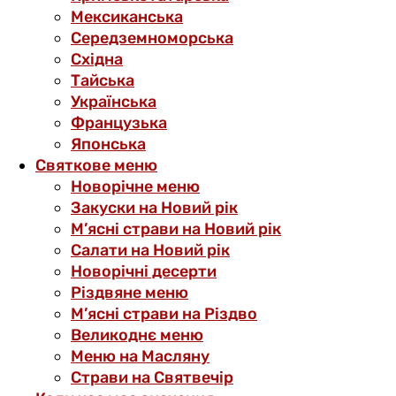
Мексиканська
Середземноморська
Східна
Тайська
Українська
Французька
Японська
Святкове меню
Новорічне меню
Закуски на Новий рік
М’ясні страви на Новий рік
Салати на Новий рік
Новорічні десерти
Різдвяне меню
М’ясні страви на Різдво
Великоднє меню
Меню на Масляну
Страви на Святвечір