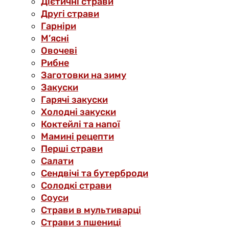
Дієтичні страви
Другі страви
Гарніри
М’ясні
Овочеві
Рибне
Заготовки на зиму
Закуски
Гарячі закуски
Холодні закуски
Коктейлі та напої
Мамині рецепти
Перші страви
Салати
Сендвічі та бутерброди
Солодкі страви
Соуси
Страви в мультиварці
Страви з пшениці