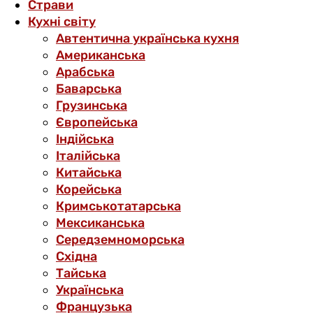
Страви
Кухні світу
Автентична українська кухня
Американська
Арабська
Баварська
Грузинська
Європейська
Індійська
Італійська
Китайська
Корейська
Кримськотатарська
Мексиканська
Середземноморська
Східна
Тайська
Українська
Французька