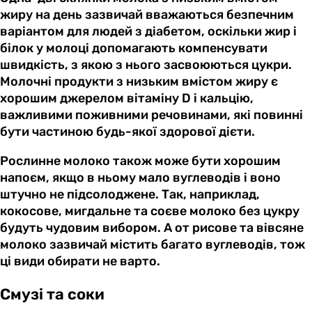
жиру на день зазвичай вважаються безпечним
варіантом для людей з діабетом, оскільки жир і
білок у молоці допомагають компенсувати
швидкість, з якою з нього засвоюються цукри.
Молочні продукти з низьким вмістом жиру є
хорошим джерелом вітаміну D і кальцію,
важливими поживними речовинами, які повинні
бути частиною будь-якої здорової дієти.
Рослинне молоко також може бути хорошим
напоєм, якщо в ньому мало вуглеводів і воно
штучно не підсолоджене. Так, наприклад,
кокосове, мигдальне та соєве молоко без цукру
будуть чудовим вибором. А от рисове та вівсяне
молоко зазвичай містить багато вуглеводів, тож
ці види обирати не варто.
Смузі та соки