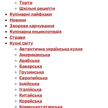
Торти
Шкільні рецепти
Кулінарні лайфхаки
Новини
Здорове харчування
Кулінарна енциклопедія
Страви
Кухні світу
Автентична українська кухня
Американська
Арабська
Баварська
Грузинська
Європейська
Індійська
Італійська
Китайська
Корейська
Кримськотатарська