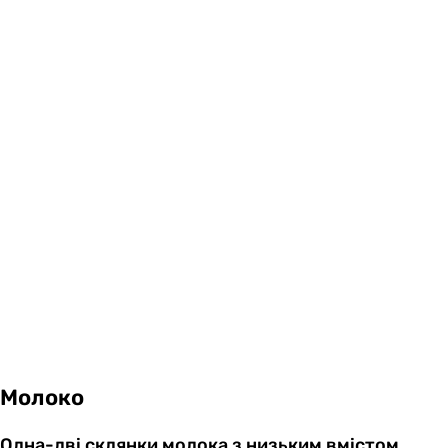
Молоко
Одна-дві склянки молока з низьким вмістом