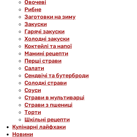
Овочеві
Рибне
Заготовки на зиму
Закуски
Гарячі закуски
Холодні закуски
Коктейлі та напої
Мамині рецепти
Перші страви
Салати
Сендвічі та бутерброди
Солодкі страви
Соуси
Страви в мультиварці
Страви з пшениці
Торти
Шкільні рецепти
Кулінарні лайфхаки
Новини