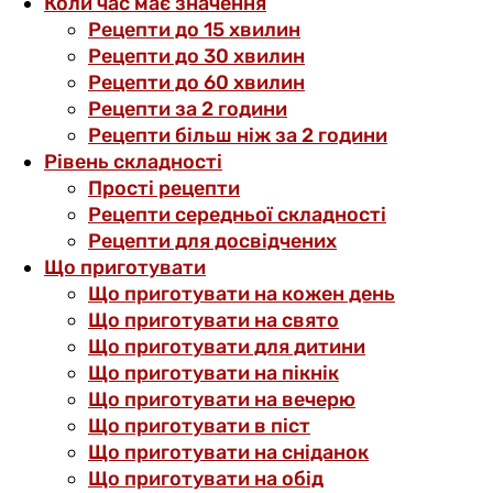
Коли час має значення
Рецепти до 15 хвилин
Рецепти до 30 хвилин
Рецепти до 60 хвилин
Рецепти за 2 години
Рецепти більш ніж за 2 години
Рівень складності
Прості рецепти
Рецепти середньої складності
Рецепти для досвідчених
Що приготувати
Що приготувати на кожен день
Що приготувати на свято
Що приготувати для дитини
Що приготувати на пікнік
Що приготувати на вечерю
Що приготувати в піст
Що приготувати на сніданок
Що приготувати на обід