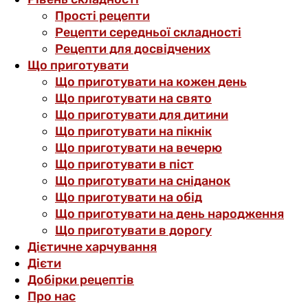
Прості рецепти
Рецепти середньої складності
Рецепти для досвідчених
Що приготувати
Що приготувати на кожен день
Що приготувати на свято
Що приготувати для дитини
Що приготувати на пікнік
Що приготувати на вечерю
Що приготувати в піст
Що приготувати на сніданок
Що приготувати на обід
Що приготувати на день народження
Що приготувати в дорогу
Дієтичне харчування
Дієти
Добірки рецептів
Про нас