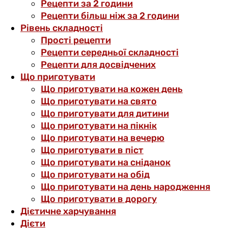
Рецепти за 2 години
Рецепти більш ніж за 2 години
Рівень складності
Прості рецепти
Рецепти середньої складності
Рецепти для досвідчених
Що приготувати
Що приготувати на кожен день
Що приготувати на свято
Що приготувати для дитини
Що приготувати на пікнік
Що приготувати на вечерю
Що приготувати в піст
Що приготувати на сніданок
Що приготувати на обід
Що приготувати на день народження
Що приготувати в дорогу
Дієтичне харчування
Дієти