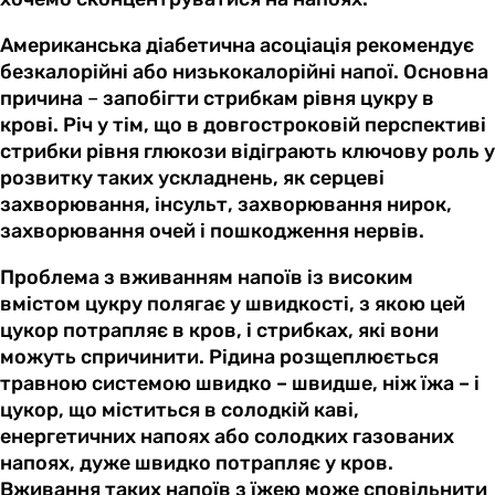
Американська діабетична асоціація рекомендує
безкалорійні або низькокалорійні напої. Основна
причина
–
запобігти стрибкам рівня цукру в
крові. Річ у тім, що в довгостроковій перспективі
стрибки рівня глюкози відіграють ключову роль у
розвитку таких ускладнень, як серцеві
захворювання, інсульт, захворювання нирок,
захворювання очей і пошкодження нервів.
Проблема з вживанням напоїв із високим
вмістом цукру полягає у швидкості, з якою цей
цукор потрапляє в кров, і стрибках, які вони
можуть спричинити. Рідина розщеплюється
травною системою швидко – швидше, ніж їжа – і
цукор, що міститься в солодкій каві,
енергетичних напоях або солодких газованих
напоях, дуже швидко потрапляє у кров.
Вживання таких напоїв з їжею може сповільнити