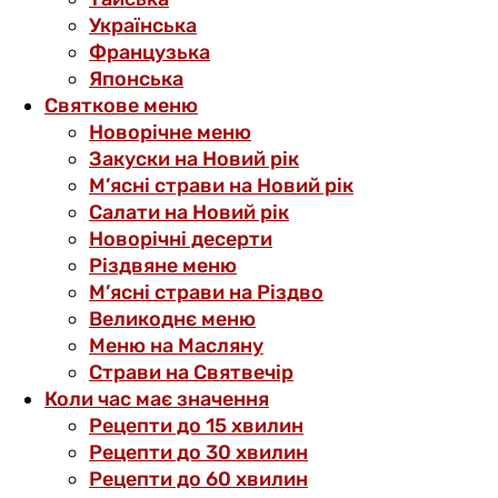
Українська
Французька
Японська
Святкове меню
Новорічне меню
Закуски на Новий рік
М’ясні страви на Новий рік
Салати на Новий рік
Новорічні десерти
Різдвяне меню
М’ясні страви на Різдво
Великоднє меню
Меню на Масляну
Страви на Святвечір
Коли час має значення
Рецепти до 15 хвилин
Рецепти до 30 хвилин
Рецепти до 60 хвилин