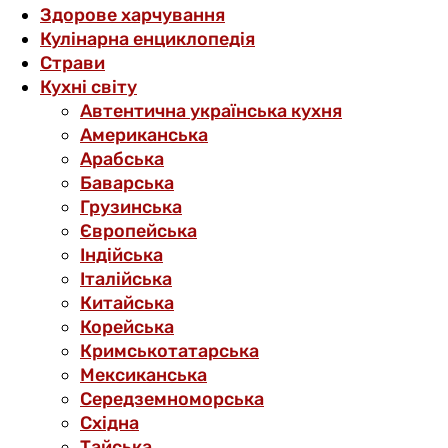
Здорове харчування
Кулінарна енциклопедія
Страви
Кухні світу
Автентична українська кухня
Американська
Арабська
Баварська
Грузинська
Європейська
Індійська
Італійська
Китайська
Корейська
Кримськотатарська
Мексиканська
Середземноморська
Східна
Тайська