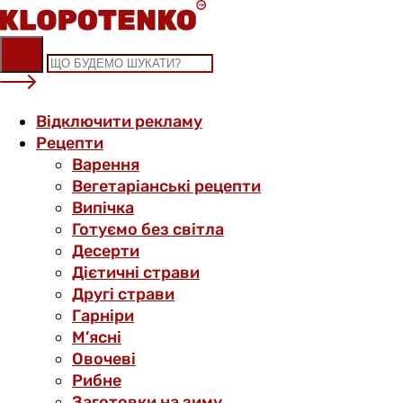
Skip
to
content
Відключити рекламу
Рецепти
Варення
Вегетаріанські рецепти
Випічка
Готуємо без світла
Десерти
Дієтичні страви
Другі страви
Гарніри
М’ясні
Овочеві
Рибне
Заготовки на зиму