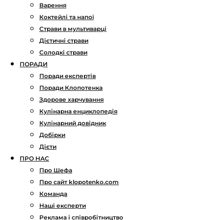
Варення
Коктейлі та напої
Страви в мультиварці
Дієтичні страви
Солодкі страви
ПОРАДИ
Поради експертів
Поради Клопотенка
Здорове харчування
Кулінарна енциклопедія
Кулінарний довідник
Добірки
Дієти
ПРО НАС
Про Шефа
Про сайт klopotenko.com
Команда
Наші експерти
Реклама і співробітництво