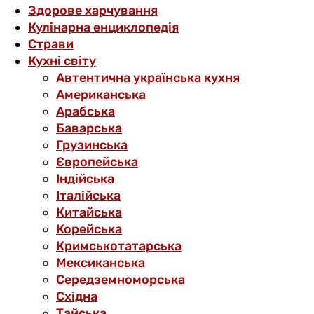
Здорове харчування
Кулінарна енциклопедія
Страви
Кухні світу
Автентична українська кухня
Американська
Арабська
Баварська
Грузинська
Європейська
Індійська
Італійська
Китайська
Корейська
Кримськотатарська
Мексиканська
Середземноморська
Східна
Тайська