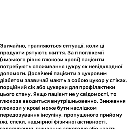
Звичайно, трапляються ситуації, коли ці
продукти рятують життя. За гіпоглікемії
(низького рівня глюкози крові) пацієнти
потребують споживання цукру як невідкладної
допомоги. Досвічені пацієнти з цукровим
діабетом зазвичай мають з собою цукор у стіках,
порційний сік або цукерки для профілактики
цього стану. Якщо пацієнт не у свідомості, то
глюкоза вводиться внутрішньовенно. Зниження
глюкози у крові може бути наслідком
передозування інсуліну, пропущеного прийому
їжі, спеки, надмірної фізичної активності,
голодування, вживання алкоголю або навіть