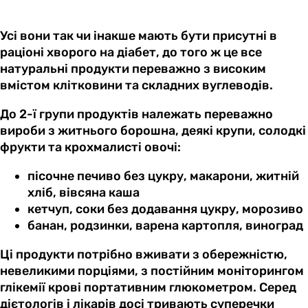
Усі вони так чи інакше мають бути присутні в
раціоні хворого на діабет, до того ж це все
натуральні продукти переважно з високим
вмістом клітковини та складних вуглеводів.
До 2-ї групи продуктів належать переважно
вироби з житнього борошна, деякі крупи, солодкі
фрукти та крохмалисті овочі:
пісочне печиво без цукру, макарони, житній
хліб, вівсяна каша
кетчуп, соки без додавання цукру, морозиво
банан, родзинки, варена картопля, виноград
Ці продукти потрібно вживати з обережністю,
невеликими порціями, з постійним моніторингом
глікемії крові портативним глюкометром. Серед
дієтологів і лікарів досі тривають суперечки