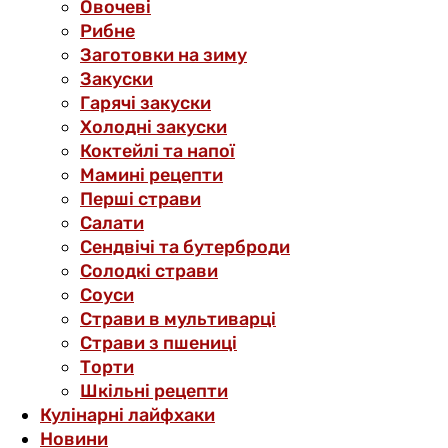
Овочеві
Рибне
Заготовки на зиму
Закуски
Гарячі закуски
Холодні закуски
Коктейлі та напої
Мамині рецепти
Перші страви
Салати
Сендвічі та бутерброди
Солодкі страви
Соуси
Страви в мультиварці
Страви з пшениці
Торти
Шкільні рецепти
Кулінарні лайфхаки
Новини