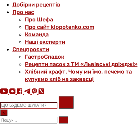
Добірки рецептів
Про нас
Про Шефа
Про сайт klopotenko.com
Команда
Наші експерти
Спецпроєкти
ГастроСпадок
Рецепти пасок з ТМ «Львівські дріжджі»
Хлібний крафт. Чому ми їмо, печемо та
купуємо хліб на заквасці
×