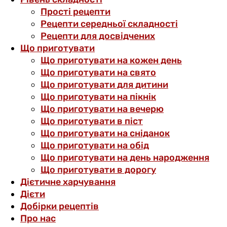
Прості рецепти
Рецепти середньої складності
Рецепти для досвідчених
Що приготувати
Що приготувати на кожен день
Що приготувати на свято
Що приготувати для дитини
Що приготувати на пікнік
Що приготувати на вечерю
Що приготувати в піст
Що приготувати на сніданок
Що приготувати на обід
Що приготувати на день народження
Що приготувати в дорогу
Дієтичне харчування
Дієти
Добірки рецептів
Про нас