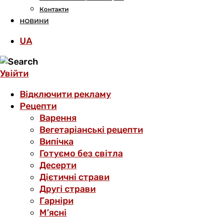
Контакти
НОВИНИ
UA
Увійти
Відключити рекламу
Рецепти
Варення
Вегетаріанські рецепти
Випічка
Готуємо без світла
Десерти
Дієтичні страви
Другі страви
Гарніри
М’ясні