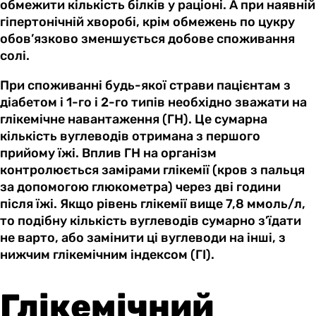
обмежити кількість білків у раціоні. А при наявній
гіпертонічній хворобі, крім обмежень по цукру
обов’язково зменшується добове споживання
солі.
При споживанні будь-якої страви пацієнтам з
діабетом і 1-го і 2-го типів необхідно зважати на
глікемічне навантаження (ГН). Це сумарна
кількість вуглеводів отримана з першого
прийому їжі. Вплив ГН на організм
контролюється замірами глікемії (кров з пальця
за допомогою глюкометра) через дві години
після їжі. Якщо рівень глікемії вище 7,8 ммоль/л,
то подібну кількість вуглеводів сумарно з’їдати
не варто, або замінити ці вуглеводи на інші, з
нижчим глікемічним індексом (ГІ).
Глікемічний