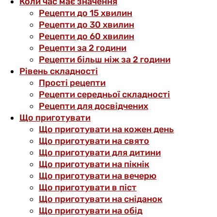
Коли час має значення
Рецепти до 15 хвилин
Рецепти до 30 хвилин
Рецепти до 60 хвилин
Рецепти за 2 години
Рецепти більш ніж за 2 години
Рівень складності
Прості рецепти
Рецепти середньої складності
Рецепти для досвідчених
Що приготувати
Що приготувати на кожен день
Що приготувати на свято
Що приготувати для дитини
Що приготувати на пікнік
Що приготувати на вечерю
Що приготувати в піст
Що приготувати на сніданок
Що приготувати на обід