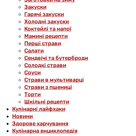
Закуски
Гарячі закуски
Холодні закуски
Коктейлі та напої
Мамині рецепти
Перші страви
Салати
Сендвічі та бутерброди
Солодкі страви
Соуси
Страви в мультиварці
Страви з пшениці
Торти
Шкільні рецепти
Кулінарні лайфхаки
Новини
Здорове харчування
Кулінарна енциклопедія