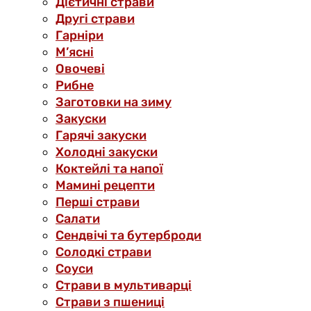
Дієтичні страви
Другі страви
Гарніри
М’ясні
Овочеві
Рибне
Заготовки на зиму
Закуски
Гарячі закуски
Холодні закуски
Коктейлі та напої
Мамині рецепти
Перші страви
Салати
Сендвічі та бутерброди
Солодкі страви
Соуси
Страви в мультиварці
Страви з пшениці