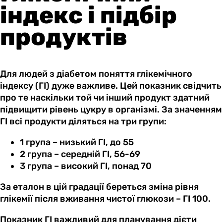
індекс і підбір
продуктів
Для людей з діабетом поняття глікемічного
індексу (ГІ) дуже важливе. Цей показник свідчить
про те наскільки той чи інший продукт здатний
підвищити рівень цукру в організмі. За значенням
ГІ всі продукти діляться на три групи:
1 група – низький ГІ, до 55
2 група – середній ГІ, 56-69
3 група – високий ГІ, понад 70
За еталон в цій градації береться зміна рівня
глікемії після вживання чистої глюкози – ГІ 100.
Показник ГІ важливий для планування дієти