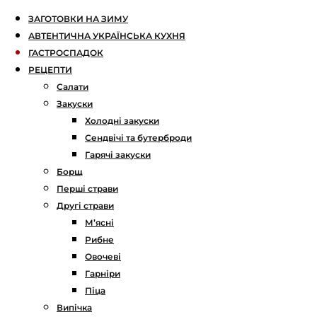
ЗАГОТОВКИ НА ЗИМУ
АВТЕНТИЧНА УКРАЇНСЬКА КУХНЯ
ГАСТРОСПАДОК
РЕЦЕПТИ
Салати
Закуски
Холодні закуски
Сендвічі та бутерброди
Гарячі закуски
Борщ
Перші страви
Другі страви
М’ясні
Рибне
Овочеві
Гарніри
Піца
Випічка