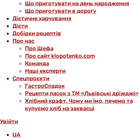
Що приготувати на день народження
Що приготувати в дорогу
Дієтичне харчування
Дієти
Добірки рецептів
Про нас
Про Шефа
Про сайт klopotenko.com
Команда
Наші експерти
Спецпроєкти
ГастроСпадок
Рецепти пасок з ТМ «Львівські дріжджі»
Хлібний крафт. Чому ми їмо, печемо та
купуємо хліб на заквасці
Увійти
UA