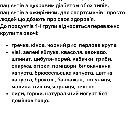
пацієнтів з цукровим діабетом обох типів,
пацієнтів з ожирінням, для спортсменів і просто
людей що дбають про своє здоров’я.
До продуктів 1-ї групи відносяться переважно
крупи та овочі:
гречка, кіноа, чорний рис, перлова крупа
ківі, зелені яблука, квасоля, авокадо,
шпинат, цибуля-порей, кабачки, гриби,
спаржа, огірки, помідори, білокачанна
капуста, брюссельська капуста, цвітна
капуста, броколі, баклажан, полуниця,
малина, вишня, чорниця, зелень
сири, горіхи, натуральний йогурт без
домішок тощо.