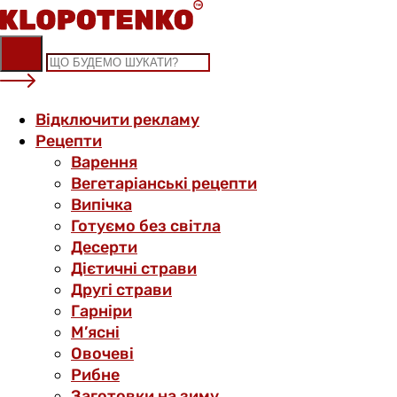
Skip
to
content
Відключити рекламу
Рецепти
Варення
Вегетаріанські рецепти
Випічка
Готуємо без світла
Десерти
Дієтичні страви
Другі страви
Гарніри
М’ясні
Овочеві
Рибне
Заготовки на зиму