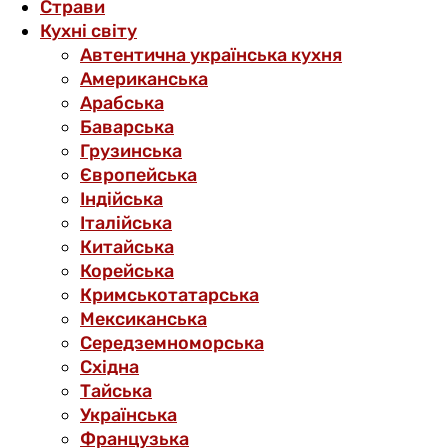
Страви
Кухні світу
Автентична українська кухня
Американська
Арабська
Баварська
Грузинська
Європейська
Індійська
Італійська
Китайська
Корейська
Кримськотатарська
Мексиканська
Середземноморська
Східна
Тайська
Українська
Французька