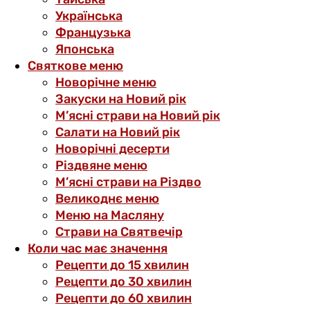
Українська
Французька
Японська
Святкове меню
Новорічне меню
Закуски на Новий рік
М’ясні страви на Новий рік
Салати на Новий рік
Новорічні десерти
Різдвяне меню
М’ясні страви на Різдво
Великоднє меню
Меню на Масляну
Страви на Святвечір
Коли час має значення
Рецепти до 15 хвилин
Рецепти до 30 хвилин
Рецепти до 60 хвилин