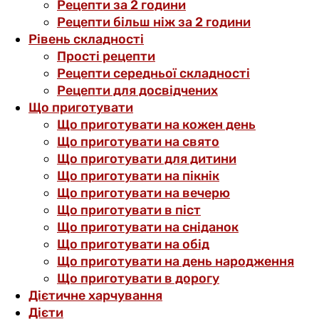
Рецепти за 2 години
Рецепти більш ніж за 2 години
Рівень складності
Прості рецепти
Рецепти середньої складності
Рецепти для досвідчених
Що приготувати
Що приготувати на кожен день
Що приготувати на свято
Що приготувати для дитини
Що приготувати на пікнік
Що приготувати на вечерю
Що приготувати в піст
Що приготувати на сніданок
Що приготувати на обід
Що приготувати на день народження
Що приготувати в дорогу
Дієтичне харчування
Дієти