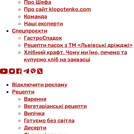
Про Шефа
Про сайт klopotenko.com
Команда
Наші експерти
Спецпроєкти
ГастроСпадок
Рецепти пасок з ТМ «Львівські дріжджі»
Хлібний крафт. Чому ми їмо, печемо та
купуємо хліб на заквасці
Відключити рекламу
Рецепти
Варення
Вегетаріанські рецепти
Випічка
Готуємо без світла
Десерти