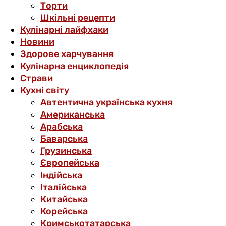
Торти
Шкільні рецепти
Кулінарні лайфхаки
Новини
Здорове харчування
Кулінарна енциклопедія
Страви
Кухні світу
Автентична українська кухня
Американська
Арабська
Баварська
Грузинська
Європейська
Індійська
Італійська
Китайська
Корейська
Кримськотатарська