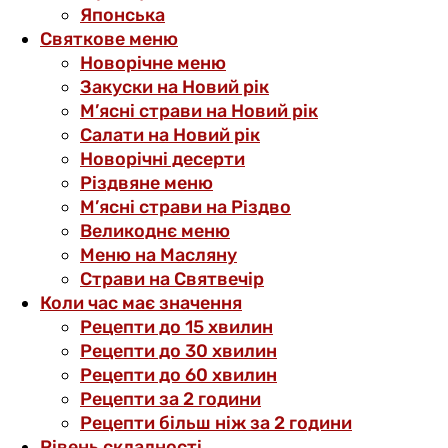
Японська
Святкове меню
Новорічне меню
Закуски на Новий рік
М’ясні страви на Новий рік
Салати на Новий рік
Новорічні десерти
Різдвяне меню
М’ясні страви на Різдво
Великоднє меню
Меню на Масляну
Страви на Святвечір
Коли час має значення
Рецепти до 15 хвилин
Рецепти до 30 хвилин
Рецепти до 60 хвилин
Рецепти за 2 години
Рецепти більш ніж за 2 години
Рівень складності