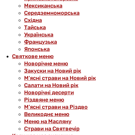
Мексиканська
Середземноморська
Східна
Тайська
Українська
Французька
Японська
Святкове меню
Новорічне меню
Закуски на Новий рік
М’ясні страви на Новий рік
Салати на Новий рік
Новорічні десерти
Різдвяне меню
М’ясні страви на Різдво
Великоднє меню
Меню на Масляну
Страви на Святвечір