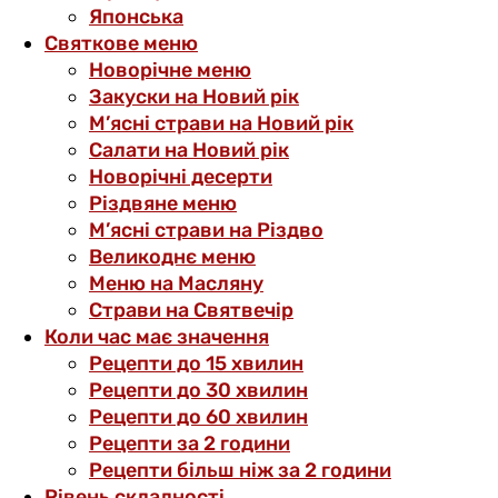
Японська
Святкове меню
Новорічне меню
Закуски на Новий рік
М’ясні страви на Новий рік
Салати на Новий рік
Новорічні десерти
Різдвяне меню
М’ясні страви на Різдво
Великоднє меню
Меню на Масляну
Страви на Святвечір
Коли час має значення
Рецепти до 15 хвилин
Рецепти до 30 хвилин
Рецепти до 60 хвилин
Рецепти за 2 години
Рецепти більш ніж за 2 години
Рівень складності