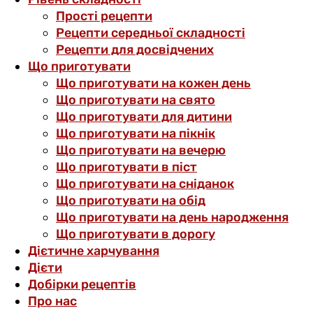
Прості рецепти
Рецепти середньої складності
Рецепти для досвідчених
Що приготувати
Що приготувати на кожен день
Що приготувати на свято
Що приготувати для дитини
Що приготувати на пікнік
Що приготувати на вечерю
Що приготувати в піст
Що приготувати на сніданок
Що приготувати на обід
Що приготувати на день народження
Що приготувати в дорогу
Дієтичне харчування
Дієти
Добірки рецептів
Про нас