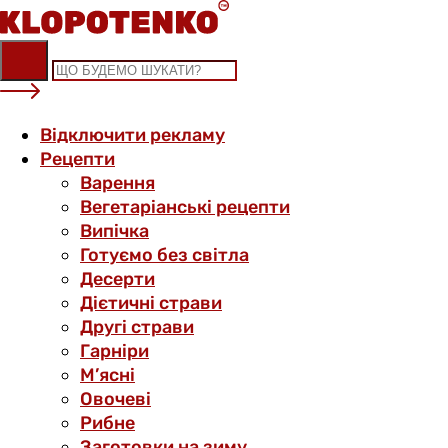
Skip
to
content
Відключити рекламу
Рецепти
Варення
Вегетаріанські рецепти
Випічка
Готуємо без світла
Десерти
Дієтичні страви
Другі страви
Гарніри
М’ясні
Овочеві
Рибне
Заготовки на зиму