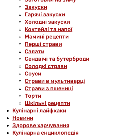
Закуски
Гарячі закуски
Холодні закуски
Коктейлі та напої
Мамині рецепти
Перші страви
Салати
Сендвічі та бутерброди
Солодкі страви
Соуси
Страви в мультиварці
Страви з пшениці
Торти
Шкільні рецепти
Кулінарні лайфхаки
Новини
Здорове харчування
Кулінарна енциклопедія