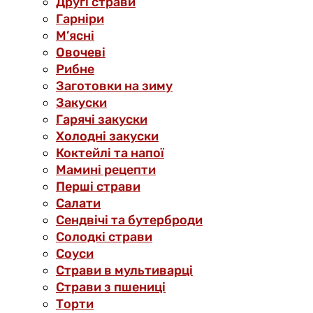
Другі страви
Гарніри
М’ясні
Овочеві
Рибне
Заготовки на зиму
Закуски
Гарячі закуски
Холодні закуски
Коктейлі та напої
Мамині рецепти
Перші страви
Салати
Сендвічі та бутерброди
Солодкі страви
Соуси
Страви в мультиварці
Страви з пшениці
Торти