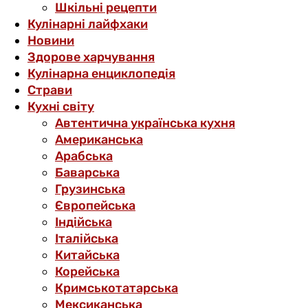
Шкільні рецепти
Кулінарні лайфхаки
Новини
Здорове харчування
Кулінарна енциклопедія
Страви
Кухні світу
Автентична українська кухня
Американська
Арабська
Баварська
Грузинська
Європейська
Індійська
Італійська
Китайська
Корейська
Кримськотатарська
Мексиканська