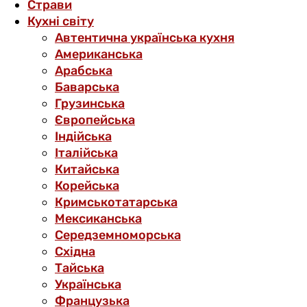
Страви
Кухні світу
Автентична українська кухня
Американська
Арабська
Баварська
Грузинська
Європейська
Індійська
Італійська
Китайська
Корейська
Кримськотатарська
Мексиканська
Середземноморська
Східна
Тайська
Українська
Французька