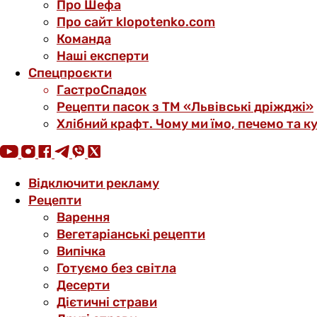
Про Шефа
Про сайт klopotenko.com
Команда
Наші експерти
Спецпроєкти
ГастроСпадок
Рецепти пасок з ТМ «Львівські дріжджі»
Хлібний крафт. Чому ми їмо, печемо та к
Відключити рекламу
Рецепти
Варення
Вегетаріанські рецепти
Випічка
Готуємо без світла
Десерти
Дієтичні страви