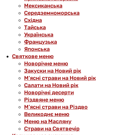
Мексиканська
Середземноморська
Східна
Тайська
Українська
Французька
Японська
Святкове меню
Новорічне меню
Закуски на Новий рік
М’ясні страви на Новий рік
Салати на Новий рік
Новорічні десерти
Різдвяне меню
М’ясні страви на Різдво
Великоднє меню
Меню на Масляну
Страви на Святвечір