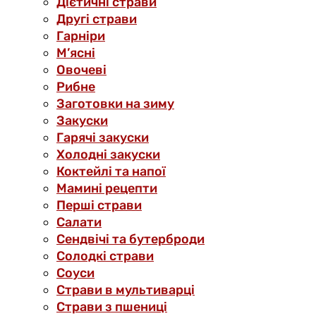
Дієтичні страви
Другі страви
Гарніри
М’ясні
Овочеві
Рибне
Заготовки на зиму
Закуски
Гарячі закуски
Холодні закуски
Коктейлі та напої
Мамині рецепти
Перші страви
Салати
Сендвічі та бутерброди
Солодкі страви
Соуси
Страви в мультиварці
Страви з пшениці