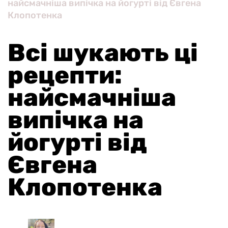
найсмачніша випічка на йогурті від Євгена
Клопотенка
Всі шукають ці
рецепти:
найсмачніша
випічка на
йогурті від
Євгена
Клопотенка