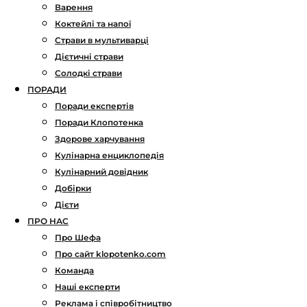
Варення
Коктейлі та напої
Страви в мультиварці
Дієтичні страви
Солодкі страви
ПОРАДИ
Поради експертів
Поради Клопотенка
Здорове харчування
Кулінарна енциклопедія
Кулінарний довідник
Добірки
Дієти
ПРО НАС
Про Шефа
Про сайт klopotenko.com
Команда
Наші експерти
Реклама і співробітництво