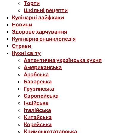
Торти
Шкільні рецепти
Кулінарні лайфхаки
Новини
Здорове харчування
Кулінарна енциклопедія
Страви
Кухні світу
Автентична українська кухня
Американська
Арабська
Баварська
Грузинська
Європейська
Індійська
Італійська
Китайська
Корейська
Кримськотатарська