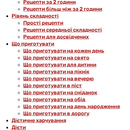
Рецепти за 2 години
Рецепти більш ніж за 2 години
Рівень складності
Прості рецепти
Рецепти середньої складності
Рецепти для досвідчених
Що приготувати
Що приготувати на кожен день
Що приготувати на свято
Що приготувати для дитини
Що приготувати на пікнік
Що приготувати на вечерю
Що приготувати в піст
Що приготувати на сніданок
Що приготувати на обід
Що приготувати на день народження
Що приготувати в дорогу
Дієтичне харчування
Дієти