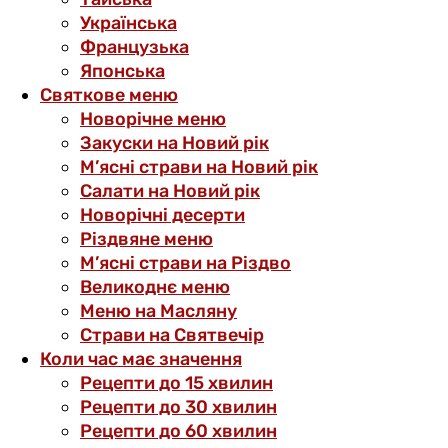
Українська
Французька
Японська
Святкове меню
Новорічне меню
Закуски на Новий рік
М’ясні страви на Новий рік
Салати на Новий рік
Новорічні десерти
Різдвяне меню
М’ясні страви на Різдво
Великоднє меню
Меню на Масляну
Страви на Святвечір
Коли час має значення
Рецепти до 15 хвилин
Рецепти до 30 хвилин
Рецепти до 60 хвилин