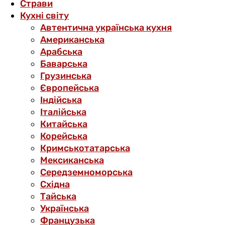
Страви
Кухні світу
Автентична українська кухня
Американська
Арабська
Баварська
Грузинська
Європейська
Індійська
Італійська
Китайська
Корейська
Кримськотатарська
Мексиканська
Середземноморська
Східна
Тайська
Українська
Французька