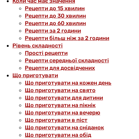
Коли час має значення
Рецепти до 15 хвилин
Рецепти до 30 хвилин
Рецепти до 60 хвилин
Рецепти за 2 години
Рецепти більш ніж за 2 години
Рівень складності
Прості рецепти
Рецепти середньої складності
Рецепти для досвідчених
Що приготувати
Що приготувати на кожен день
Що приготувати на свято
Що приготувати для дитини
Що приготувати на пікнік
Що приготувати на вечерю
Що приготувати в піст
Що приготувати на сніданок
Що приготувати на обід