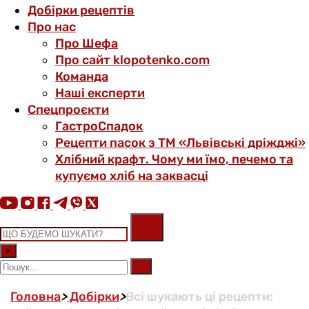
Добірки рецептів
Про нас
Про Шефа
Про сайт klopotenko.com
Команда
Наші експерти
Спецпроєкти
ГастроСпадок
Рецепти пасок з ТМ «Львівські дріжджі»
Хлібний крафт. Чому ми їмо, печемо та
купуємо хліб на заквасці
×
Головна
>
Добірки
>
Всі шукають ці рецепти: