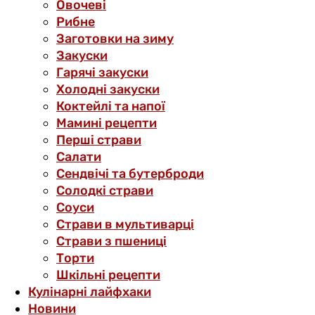
Овочеві
Рибне
Заготовки на зиму
Закуски
Гарячі закуски
Холодні закуски
Коктейлі та напої
Мамині рецепти
Перші страви
Салати
Сендвічі та бутерброди
Солодкі страви
Соуси
Страви в мультиварці
Страви з пшениці
Торти
Шкільні рецепти
Кулінарні лайфхаки
Новини