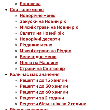
Японська
Святкове меню
Новорічне меню
Закуски на Новий рік
М’ясні страви на Новий рік
Салати на Новий рік
Новорічні десерти
Різдвяне меню
М’ясні страви на Різдво
Великоднє меню
Меню на Масляну
Страви на Святвечір
Коли час має значення
Рецепти до 15 хвилин
Рецепти до 30 хвилин
Рецепти до 60 хвилин
Рецепти за 2 години
Рецепти більш ніж за 2 години
Рівень складності