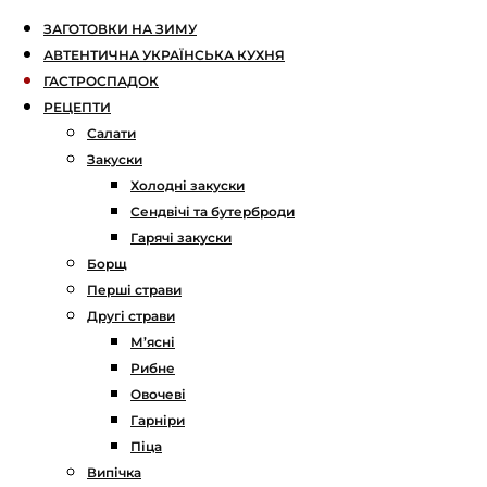
ЗАГОТОВКИ НА ЗИМУ
АВТЕНТИЧНА УКРАЇНСЬКА КУХНЯ
ГАСТРОСПАДОК
РЕЦЕПТИ
Салати
Закуски
Холодні закуски
Сендвічі та бутерброди
Гарячі закуски
Борщ
Перші страви
Другі страви
М’ясні
Рибне
Овочеві
Гарніри
Піца
Випічка