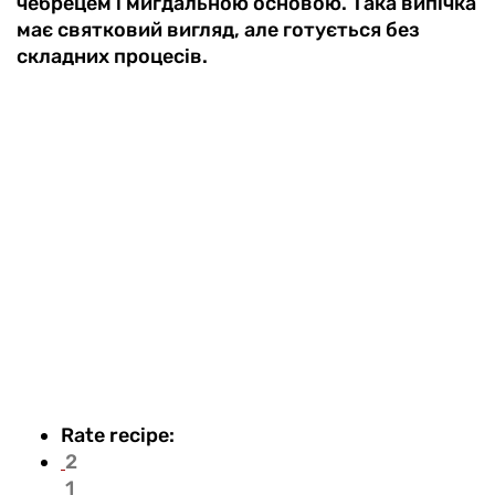
чебрецем і мигдальною основою. Така випічка
має святковий вигляд, але готується без
складних процесів.
Rate recipe:
2
1