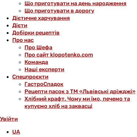
Що приготувати на день народження
Що приготувати в дорогу
Дієтичне харчування
Дієти
Добірки рецептів
Про нас
Про Шефа
Про сайт klopotenko.com
Команда
Наші експерти
Спецпроєкти
ГастроСпадок
Рецепти пасок з ТМ «Львівські дріжджі»
Хлібний крафт. Чому ми їмо, печемо та
купуємо хліб на заквасці
Увійти
UA