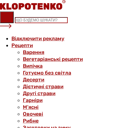
Skip
to
content
Відключити рекламу
Рецепти
Варення
Вегетаріанські рецепти
Випічка
Готуємо без світла
Десерти
Дієтичні страви
Другі страви
Гарніри
М’ясні
Овочеві
Рибне
Заготовки на зиму