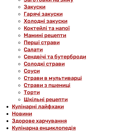
Закуски
Гарячі закуски
Холодні закуски
Коктейлі та напої
Мамині рецепти
Перші страви
Салати
Сендвічі та бутерброди
Солодкі страви
Соуси
Страви в мультиварці
Страви з пшениці
Торти
Шкільні рецепти
Кулінарні лайфхаки
Новини
Здорове харчування
Кулінарна енциклопедія