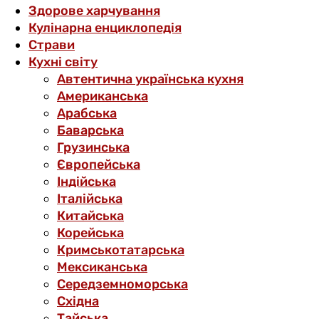
Здорове харчування
Кулінарна енциклопедія
Страви
Кухні світу
Автентична українська кухня
Американська
Арабська
Баварська
Грузинська
Європейська
Індійська
Італійська
Китайська
Корейська
Кримськотатарська
Мексиканська
Середземноморська
Східна
Тайська