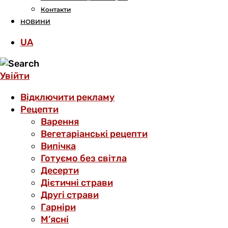
Контакти
НОВИНИ
UA
Увійти
Відключити рекламу
Рецепти
Варення
Вегетаріанські рецепти
Випічка
Готуємо без світла
Десерти
Дієтичні страви
Другі страви
Гарніри
М’ясні