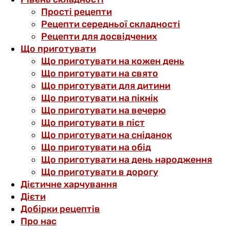
Прості рецепти
Рецепти середньої складності
Рецепти для досвідчених
Що приготувати
Що приготувати на кожен день
Що приготувати на свято
Що приготувати для дитини
Що приготувати на пікнік
Що приготувати на вечерю
Що приготувати в піст
Що приготувати на сніданок
Що приготувати на обід
Що приготувати на день народження
Що приготувати в дорогу
Дієтичне харчування
Дієти
Добірки рецептів
Про нас