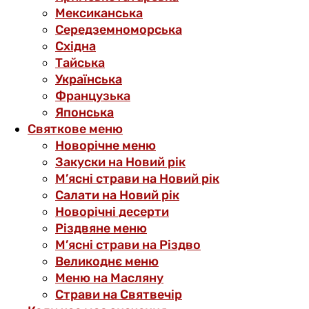
Мексиканська
Середземноморська
Східна
Тайська
Українська
Французька
Японська
Святкове меню
Новорічне меню
Закуски на Новий рік
М’ясні страви на Новий рік
Салати на Новий рік
Новорічні десерти
Різдвяне меню
М’ясні страви на Різдво
Великоднє меню
Меню на Масляну
Страви на Святвечір