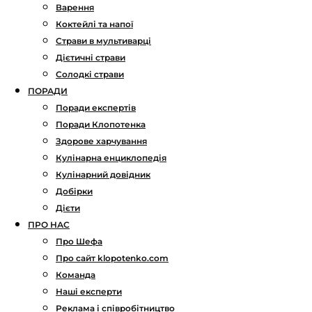
Варення
Коктейлі та напої
Страви в мультиварці
Дієтичні страви
Солодкі страви
ПОРАДИ
Поради експертів
Поради Клопотенка
Здорове харчування
Кулінарна енциклопедія
Кулінарний довідник
Добірки
Дієти
ПРО НАС
Про Шефа
Про сайт klopotenko.com
Команда
Наші експерти
Реклама і співробітництво