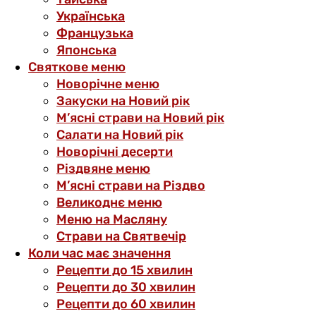
Українська
Французька
Японська
Святкове меню
Новорічне меню
Закуски на Новий рік
М’ясні страви на Новий рік
Салати на Новий рік
Новорічні десерти
Різдвяне меню
М’ясні страви на Різдво
Великоднє меню
Меню на Масляну
Страви на Святвечір
Коли час має значення
Рецепти до 15 хвилин
Рецепти до 30 хвилин
Рецепти до 60 хвилин