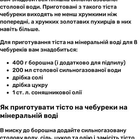
столової води. Приготовані з такого тіста
чебуреки виходять не менш хрумкими ніж
попередні, а хрумких золотавих пухирців в них
навіть більше.
Для приготування тіста на мінеральній воді для 8
чебуреків вам знадобиться:
400 г борошна (і додатково для підпилу)
200 мл столової сильногазованої води
дрібка солі
дрібка цукру
1 ст. л. соняшникової олії
Як приготувати тісто на чебуреки на
мінеральній воді
В миску до борошна додайте сильногазовану
столову воду, сіль, цукор та олію і замісіть тісто