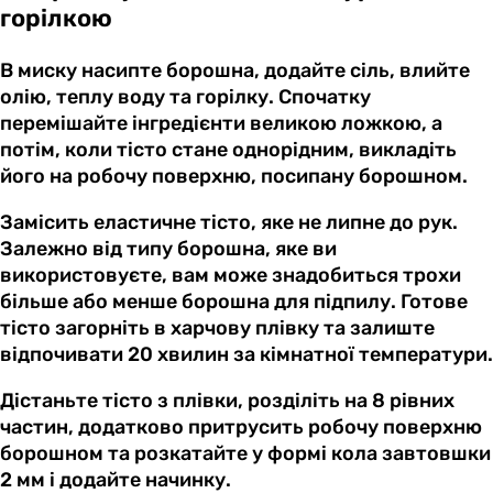
горілкою
В миску насипте борошна, додайте сіль, влийте
олію, теплу воду та горілку. Спочатку
перемішайте інгредієнти великою ложкою, а
потім, коли тісто стане однорідним, викладіть
його на робочу поверхню, посипану борошном.
Замісить еластичне тісто, яке не липне до рук.
Залежно від типу борошна, яке ви
використовуєте, вам може знадобиться трохи
більше або менше борошна для підпилу. Готове
тісто загорніть в харчову плівку та залиште
відпочивати 20 хвилин за кімнатної температури.
Дістаньте тісто з плівки, розділіть на 8 рівних
частин, додатково притрусить робочу поверхню
борошном та розкатайте у формі кола завтовшки
2 мм і додайте начинку.