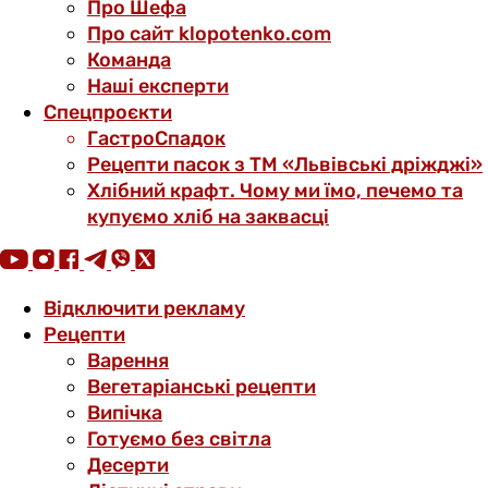
Про Шефа
Про сайт klopotenko.com
Команда
Наші експерти
Спецпроєкти
ГастроСпадок
Рецепти пасок з ТМ «Львівські дріжджі»
Хлібний крафт. Чому ми їмо, печемо та
купуємо хліб на заквасці
Відключити рекламу
Рецепти
Варення
Вегетаріанські рецепти
Випічка
Готуємо без світла
Десерти