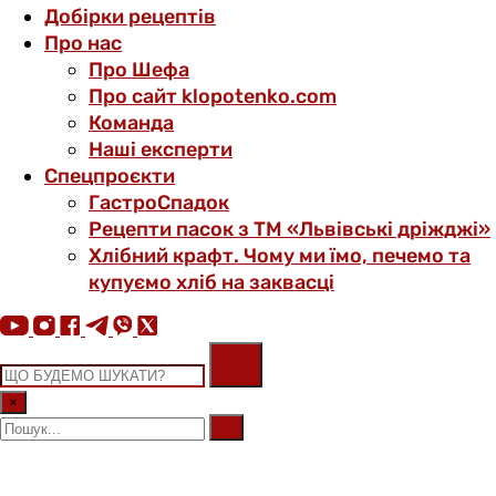
Добірки рецептів
Про нас
Про Шефа
Про сайт klopotenko.com
Команда
Наші експерти
Спецпроєкти
ГастроСпадок
Рецепти пасок з ТМ «Львівські дріжджі»
Хлібний крафт. Чому ми їмо, печемо та
купуємо хліб на заквасці
×