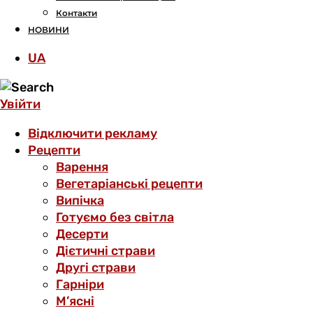
Контакти
НОВИНИ
UA
Увійти
Відключити рекламу
Рецепти
Варення
Вегетаріанські рецепти
Випічка
Готуємо без світла
Десерти
Дієтичні страви
Другі страви
Гарніри
М’ясні