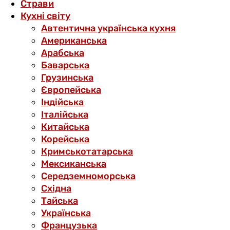
Страви
Кухні світу
Автентична українська кухня
Американська
Арабська
Баварська
Грузинська
Європейська
Індійська
Італійська
Китайська
Корейська
Кримськотатарська
Мексиканська
Середземноморська
Східна
Тайська
Українська
Французька