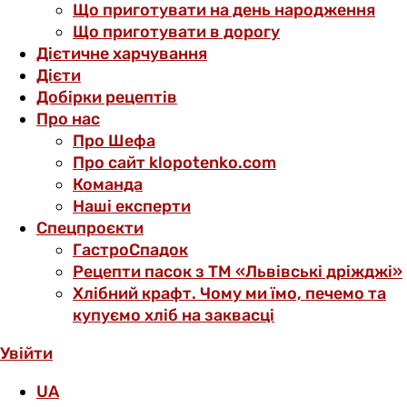
Що приготувати на день народження
Що приготувати в дорогу
Дієтичне харчування
Дієти
Добірки рецептів
Про нас
Про Шефа
Про сайт klopotenko.com
Команда
Наші експерти
Спецпроєкти
ГастроСпадок
Рецепти пасок з ТМ «Львівські дріжджі»
Хлібний крафт. Чому ми їмо, печемо та
купуємо хліб на заквасці
Увійти
UA