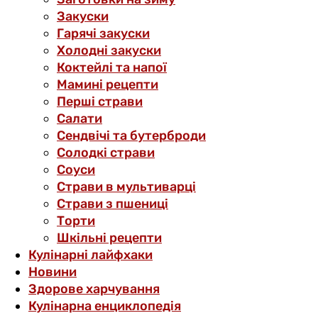
Закуски
Гарячі закуски
Холодні закуски
Коктейлі та напої
Мамині рецепти
Перші страви
Салати
Сендвічі та бутерброди
Солодкі страви
Соуси
Страви в мультиварці
Страви з пшениці
Торти
Шкільні рецепти
Кулінарні лайфхаки
Новини
Здорове харчування
Кулінарна енциклопедія