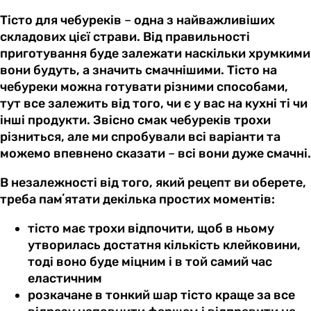
Тісто для чебуреків
–
одна з найважливіших
складових цієї страви. Від правильності
приготування буде залежати наскільки хрумкими
вони будуть, а значить смачнішими. Тісто на
чебуреки можна готувати різними способами,
тут все залежить від того, чи є у вас на кухні ті чи
інші продукти. Звісно смак чебуреків трохи
різниться, але ми спробували всі варіанти та
можемо впевнено сказати
–
всі вони дуже смачні.
В незалежності від того, який рецепт ви оберете,
треба памʼятати декілька простих моментів:
тісто має трохи відпочити, щоб в ньому
утворилась достатня кількість клейковини,
тоді воно буде міцним і в той самий час
еластичним
розкачане в тонкий шар тісто краще за все