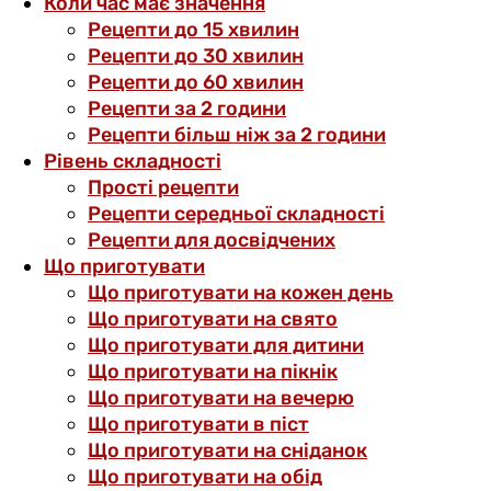
Коли час має значення
Рецепти до 15 хвилин
Рецепти до 30 хвилин
Рецепти до 60 хвилин
Рецепти за 2 години
Рецепти більш ніж за 2 години
Рівень складності
Прості рецепти
Рецепти середньої складності
Рецепти для досвідчених
Що приготувати
Що приготувати на кожен день
Що приготувати на свято
Що приготувати для дитини
Що приготувати на пікнік
Що приготувати на вечерю
Що приготувати в піст
Що приготувати на сніданок
Що приготувати на обід