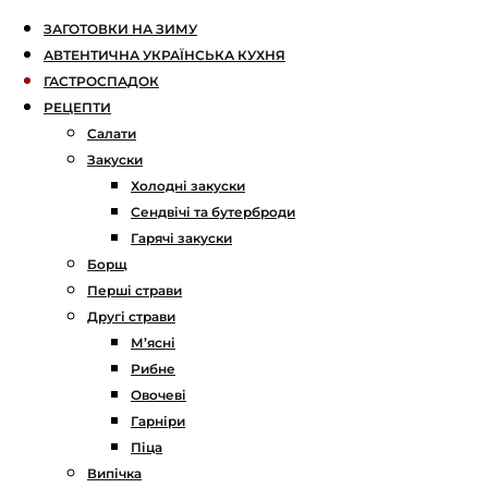
ЗАГОТОВКИ НА ЗИМУ
АВТЕНТИЧНА УКРАЇНСЬКА КУХНЯ
ГАСТРОСПАДОК
РЕЦЕПТИ
Салати
Закуски
Холодні закуски
Сендвічі та бутерброди
Гарячі закуски
Борщ
Перші страви
Другі страви
М’ясні
Рибне
Овочеві
Гарніри
Піца
Випічка