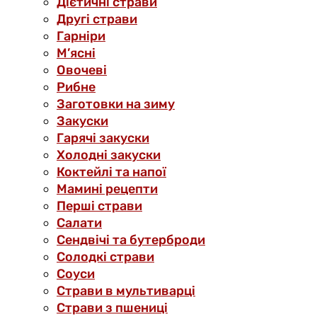
Дієтичні страви
Другі страви
Гарніри
М’ясні
Овочеві
Рибне
Заготовки на зиму
Закуски
Гарячі закуски
Холодні закуски
Коктейлі та напої
Мамині рецепти
Перші страви
Салати
Сендвічі та бутерброди
Солодкі страви
Соуси
Страви в мультиварці
Страви з пшениці