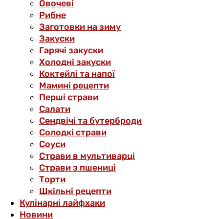
Овочеві
Рибне
Заготовки на зиму
Закуски
Гарячі закуски
Холодні закуски
Коктейлі та напої
Мамині рецепти
Перші страви
Салати
Сендвічі та бутерброди
Солодкі страви
Соуси
Страви в мультиварці
Страви з пшениці
Торти
Шкільні рецепти
Кулінарні лайфхаки
Новини