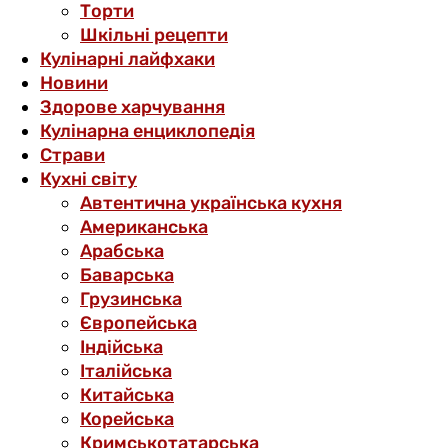
Торти
Шкільні рецепти
Кулінарні лайфхаки
Новини
Здорове харчування
Кулінарна енциклопедія
Страви
Кухні світу
Автентична українська кухня
Американська
Арабська
Баварська
Грузинська
Європейська
Індійська
Італійська
Китайська
Корейська
Кримськотатарська