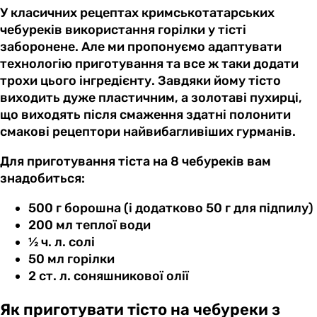
У класичних рецептах кримськотатарських
чебуреків використання горілки у тісті
заборонене. Але ми пропонуємо адаптувати
технологію приготування та все ж таки додати
трохи цього інгредієнту. Завдяки йому тісто
виходить дуже пластичним, а золотаві пухирці,
що виходять після смаження здатні полонити
смакові рецептори найвибагливіших гурманів.
Для приготування тіста на 8 чебуреків вам
знадобиться:
500 г борошна (і додатково 50 г для підпилу)
200 мл теплої води
½ ч. л. солі
50 мл горілки
2 ст. л. соняшникової олії
Як приготувати тісто на чебуреки з