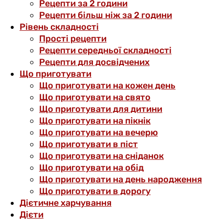
Рецепти за 2 години
Рецепти більш ніж за 2 години
Рівень складності
Прості рецепти
Рецепти середньої складності
Рецепти для досвідчених
Що приготувати
Що приготувати на кожен день
Що приготувати на свято
Що приготувати для дитини
Що приготувати на пікнік
Що приготувати на вечерю
Що приготувати в піст
Що приготувати на сніданок
Що приготувати на обід
Що приготувати на день народження
Що приготувати в дорогу
Дієтичне харчування
Дієти