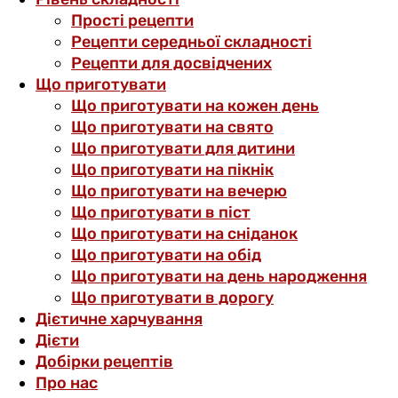
Прості рецепти
Рецепти середньої складності
Рецепти для досвідчених
Що приготувати
Що приготувати на кожен день
Що приготувати на свято
Що приготувати для дитини
Що приготувати на пікнік
Що приготувати на вечерю
Що приготувати в піст
Що приготувати на сніданок
Що приготувати на обід
Що приготувати на день народження
Що приготувати в дорогу
Дієтичне харчування
Дієти
Добірки рецептів
Про нас