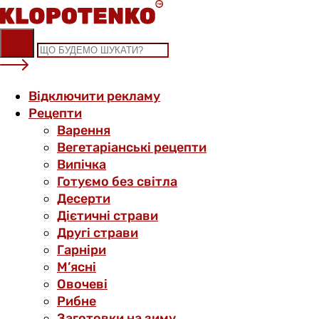
Skip
to
content
Відключити рекламу
Рецепти
Варення
Вегетаріанські рецепти
Випічка
Готуємо без світла
Десерти
Дієтичні страви
Другі страви
Гарніри
М’ясні
Овочеві
Рибне
Заготовки на зиму