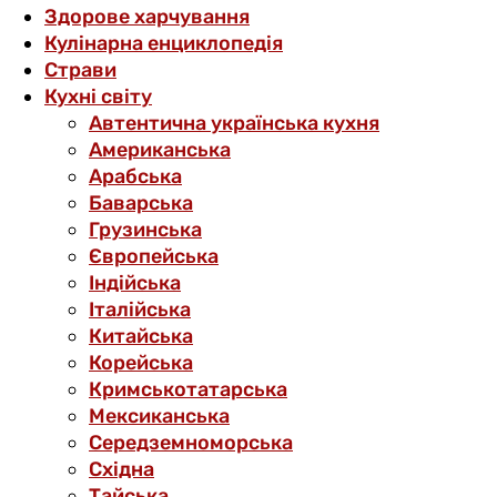
Здорове харчування
Кулінарна енциклопедія
Страви
Кухні світу
Автентична українська кухня
Американська
Арабська
Баварська
Грузинська
Європейська
Індійська
Італійська
Китайська
Корейська
Кримськотатарська
Мексиканська
Середземноморська
Східна
Тайська