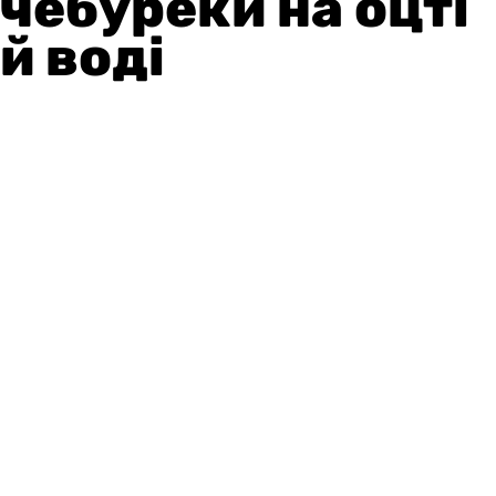
чебуреки на оцті
й воді