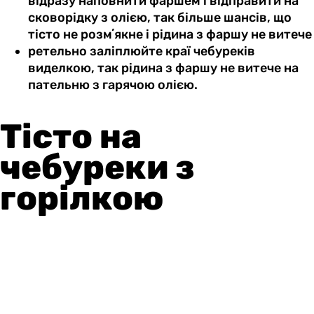
відразу наповнити фаршем і відправити на
сковорідку з олією, так більше шансів, що
тісто не розмʼякне і рідина з фаршу не витече
ретельно заліплюйте краї чебуреків
виделкою, так рідина з фаршу не витече на
пательню з гарячою олією.
Тісто на
чебуреки з
горілкою