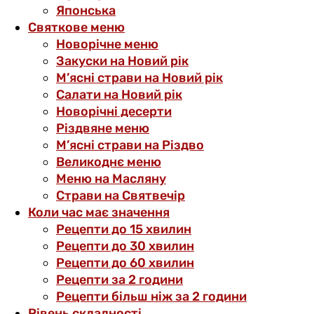
Японська
Святкове меню
Новорічне меню
Закуски на Новий рік
М’ясні страви на Новий рік
Салати на Новий рік
Новорічні десерти
Різдвяне меню
М’ясні страви на Різдво
Великоднє меню
Меню на Масляну
Страви на Святвечір
Коли час має значення
Рецепти до 15 хвилин
Рецепти до 30 хвилин
Рецепти до 60 хвилин
Рецепти за 2 години
Рецепти більш ніж за 2 години
Рівень складності