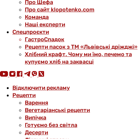
Про Шефа
Про сайт klopotenko.com
Команда
Наші експерти
Спецпроєкти
ГастроСпадок
Рецепти пасок з ТМ «Львівські дріжджі»
Хлібний крафт. Чому ми їмо, печемо та
купуємо хліб на заквасці
Відключити рекламу
Рецепти
Варення
Вегетаріанські рецепти
Випічка
Готуємо без світла
Десерти