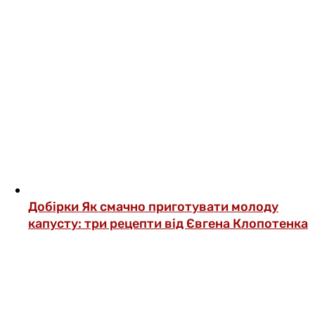
Добірки
Як смачно приготувати молоду
капусту: три рецепти від Євгена Клопотенка