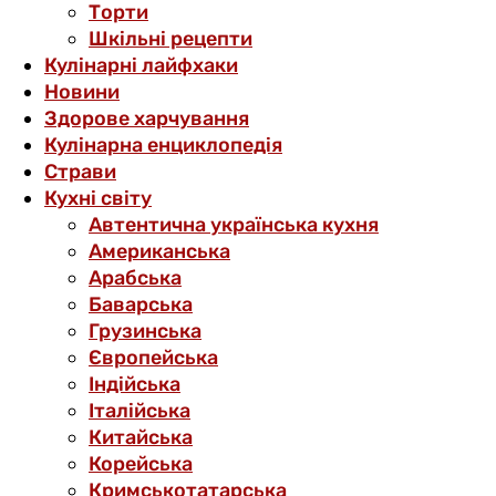
Торти
Шкільні рецепти
Кулінарні лайфхаки
Новини
Здорове харчування
Кулінарна енциклопедія
Страви
Кухні світу
Автентична українська кухня
Американська
Арабська
Баварська
Грузинська
Європейська
Індійська
Італійська
Китайська
Корейська
Кримськотатарська