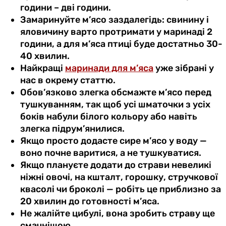
години – дві години.
Замаринуйте м’ясо заздалегідь: свинину і
яловичину варто протримати у маринаді 2
години, а для м’яса птиці буде достатньо 30-
40 хвилин.
Найкращі
маринади для м’яса
уже зібрані у
нас в окрему статтю.
Обов’язково злегка обсмажте м’ясо перед
тушкуванням, так щоб усі шматочки з усіх
боків набули білого кольору або навіть
злегка підрум’янилися.
Якщо просто додасте сире м’ясо у воду —
воно почне варитися, а не тушкуватися.
Якщо плануєте додати до страви невеликі
ніжні овочі, на кшталт, горошку, стручкової
квасолі чи броколі — робіть це приблизно за
20 хвилин до готовності м’яса.
Не жалійте цибулі, вона зробить страву ще
смачнішою.