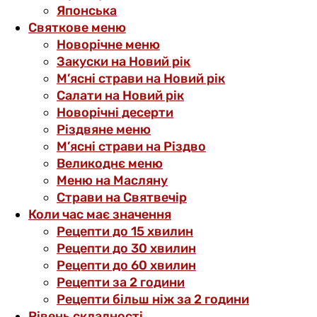
Японська
Святкове меню
Новорічне меню
Закуски на Новий рік
М’ясні страви на Новий рік
Салати на Новий рік
Новорічні десерти
Різдвяне меню
М’ясні страви на Різдво
Великоднє меню
Меню на Масляну
Страви на Святвечір
Коли час має значення
Рецепти до 15 хвилин
Рецепти до 30 хвилин
Рецепти до 60 хвилин
Рецепти за 2 години
Рецепти більш ніж за 2 години
Рівень складності