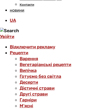
Контакти
НОВИНИ
UA
Увійти
Відключити рекламу
Рецепти
Варення
Вегетаріанські рецепти
Випічка
Готуємо без світла
Десерти
Дієтичні страви
Другі страви
Гарніри
М’ясні