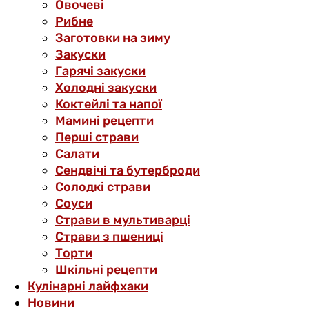
Овочеві
Рибне
Заготовки на зиму
Закуски
Гарячі закуски
Холодні закуски
Коктейлі та напої
Мамині рецепти
Перші страви
Салати
Сендвічі та бутерброди
Солодкі страви
Соуси
Страви в мультиварці
Страви з пшениці
Торти
Шкільні рецепти
Кулінарні лайфхаки
Новини