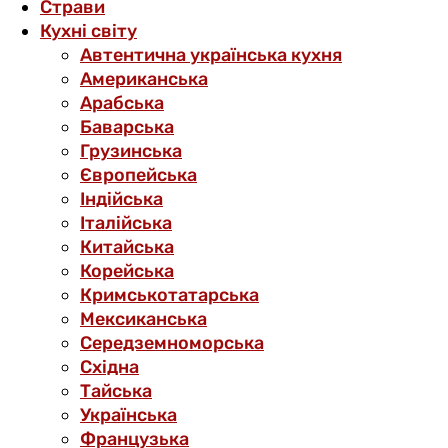
Страви
Кухні світу
Автентична українська кухня
Американська
Арабська
Баварська
Грузинська
Європейська
Індійська
Італійська
Китайська
Корейська
Кримськотатарська
Мексиканська
Середземноморська
Східна
Тайська
Українська
Французька