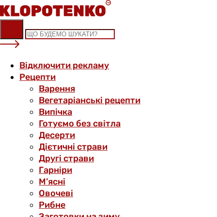
Skip
to
content
Відключити рекламу
Рецепти
Варення
Вегетаріанські рецепти
Випічка
Готуємо без світла
Десерти
Дієтичні страви
Другі страви
Гарніри
М’ясні
Овочеві
Рибне
Заготовки на зиму