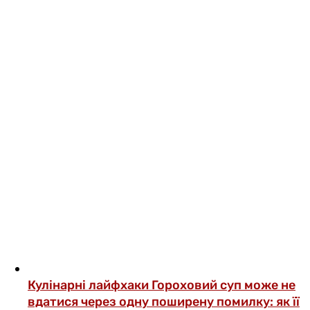
Кулінарні лайфхаки
Гороховий суп може не
вдатися через одну поширену помилку: як її