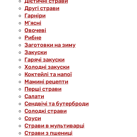
Дієтичні страви
Другі страви
Гарніри
М’ясні
Овочеві
Рибне
Заготовки на зиму
Закуски
Гарячі закуски
Холодні закуски
Коктейлі та напої
Мамині рецепти
Перші страви
Салати
Сендвічі та бутерброди
Солодкі страви
Соуси
Страви в мультиварці
Страви з пшениці