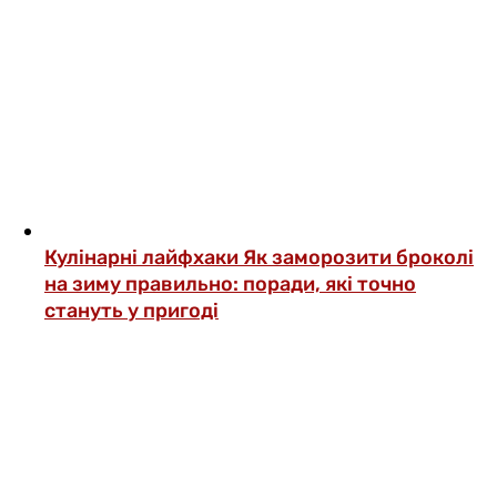
Кулінарні лайфхаки
Як заморозити броколі
на зиму правильно: поради, які точно
стануть у пригоді