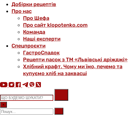
Добірки рецептів
Про нас
Про Шефа
Про сайт klopotenko.com
Команда
Наші експерти
Спецпроєкти
ГастроСпадок
Рецепти пасок з ТМ «Львівські дріжджі»
Хлібний крафт. Чому ми їмо, печемо та
купуємо хліб на заквасці
×