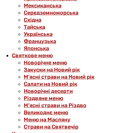
Мексиканська
Середземноморська
Східна
Тайська
Українська
Французька
Японська
Святкове меню
Новорічне меню
Закуски на Новий рік
М’ясні страви на Новий рік
Салати на Новий рік
Новорічні десерти
Різдвяне меню
М’ясні страви на Різдво
Великоднє меню
Меню на Масляну
Страви на Святвечір