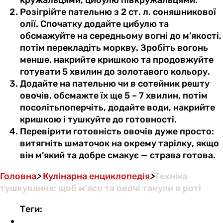
кружальцями, цибулю півкружальцями.
Розігрійте пательню з 2 ст. л. соняшникової
олії. Спочатку додайте цибулю та
обсмажуйте на середньому вогні до м’якості,
потім перекладіть моркву. Зробіть вогонь
менше, накрийте кришкою та продовжуйте
готувати 5 хвилин до золотавого кольору.
Додайте на пательню чи в сотейник решту
овочів, обсмажте їх ще 5 – 7 хвилин, потім
посолітьпоперчіть, додайте води, накрийте
кришкою і тушкуйте до готовності.
Перевірити готовність овочів дуже просто:
витягніть шматочок на окрему тарілку, якщо
він м’який та добре смакує — страва готова.
Головна
>
Кулінарна енциклопедія
>
Техніка
тушкування: щоб м’ясо та овочі танули в роті
Теги: