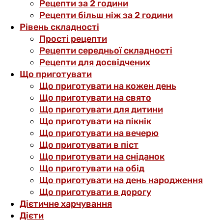
Рецепти за 2 години
Рецепти більш ніж за 2 години
Рівень складності
Прості рецепти
Рецепти середньої складності
Рецепти для досвідчених
Що приготувати
Що приготувати на кожен день
Що приготувати на свято
Що приготувати для дитини
Що приготувати на пікнік
Що приготувати на вечерю
Що приготувати в піст
Що приготувати на сніданок
Що приготувати на обід
Що приготувати на день народження
Що приготувати в дорогу
Дієтичне харчування
Дієти