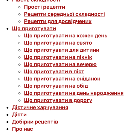
Прості рецепти
Рецепти середньої складності
Рецепти для досвідчених
Що приготувати
Що приготувати на кожен день
Що приготувати на свято
Що приготувати для дитини
Що приготувати на пікнік
Що приготувати на вечерю
Що приготувати в піст
Що приготувати на сніданок
Що приготувати на обід
Що приготувати на день народження
Що приготувати в дорогу
Дієтичне харчування
Дієти
Добірки рецептів
Про нас