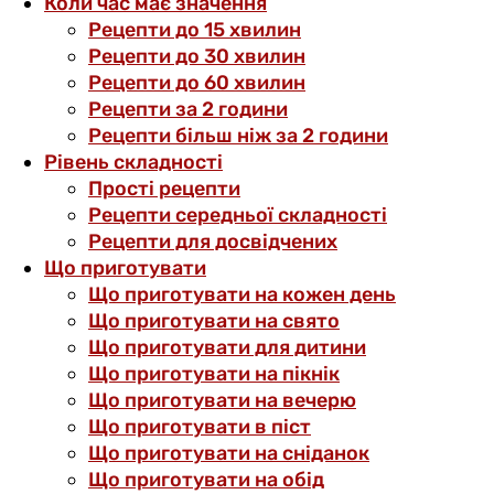
Коли час має значення
Рецепти до 15 хвилин
Рецепти до 30 хвилин
Рецепти до 60 хвилин
Рецепти за 2 години
Рецепти більш ніж за 2 години
Рівень складності
Прості рецепти
Рецепти середньої складності
Рецепти для досвідчених
Що приготувати
Що приготувати на кожен день
Що приготувати на свято
Що приготувати для дитини
Що приготувати на пікнік
Що приготувати на вечерю
Що приготувати в піст
Що приготувати на сніданок
Що приготувати на обід