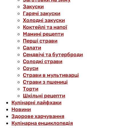
Закуски
Гарячі закуски
Холодні закуски
Коктейлі та напої
Мамині рецепти
Перші страви
Салати
Сендвічі та бутерброди
Солодкі страви
Соуси
Страви в мультиварці
Страви з пшениці
Торти
Шкільні рецепти
Кулінарні лайфхаки
Новини
Здорове харчування
Кулінарна енциклопедія