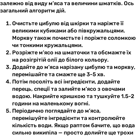
залежно від виду м’яса та величини шматків. Ось
загальний алгоритм дій.
Очистьте цибулю від шкірки та наріжте її
великими кубиками або півкружальцями.
Моркву також почистьте і поріжте соломкою
чи тонкими кружальцями.
Розріжте м’ясо на шматочки та обсмажте їх
на розігрітій олії до білого кольору.
Додайте до м’яса нарізану цибулю та моркву,
перемішайте та смажте ще 3-5 хв.
Потім посоліть всі інгредієнти, додайте
перець, спеції та залийте м’ясо з овочами
водою. Накрийте кришкою та тушкуйте 1.5-2
години на маленькому вогні.
Періодично поглядайте до м’яса,
перемішуйте інгредієнти та контролюйте
кількість води. Якщо раптом бачите, що вода
сильно википіла — просто долийте ще трохи