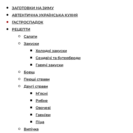
ЗАГОТОВКИ НА ЗИМУ
АВТЕНТИЧНА УКРАЇНСЬКА КУХНЯ
ГАСТРОСПАДОК
РЕЦЕПТИ
Салати
Закуски
Холодні закуски
Сендвічі та бутерброди
Гарячі закуски
Борщ
Перші страви
Другі страви
М’ясні
Рибне
Овочеві
Гарніри
Піца
Випічка