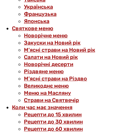
Українська
Французька
Японська
Святкове меню
Новорічне меню
Закуски на Новий рік
М’ясні страви на Новий рік
Салати на Новий рік
Новорічні десерти
Різдвяне меню
М’ясні страви на Різдво
Великоднє меню
Меню на Масляну
Страви на Святвечір
Коли час має значення
Рецепти до 15 хвилин
Рецепти до 30 хвилин
Рецепти до 60 хвилин