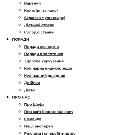
Варення
Коктейлі та напої
Страви в мультиварці
Дієтичні страви
Солодкі страви
ПОРАДИ
Поради експертів
Поради Клопотенка
Здорове харчування
Кулінарна енциклопедія
Кулінарний довідник
Добірки
Дієти
ПРО НАС
Про Шефа
Про сайт klopotenko.com
Команда
Наші експерти
Реклама і співробітництво