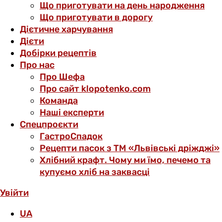
Що приготувати на день народження
Що приготувати в дорогу
Дієтичне харчування
Дієти
Добірки рецептів
Про нас
Про Шефа
Про сайт klopotenko.com
Команда
Наші експерти
Спецпроєкти
ГастроСпадок
Рецепти пасок з ТМ «Львівські дріжджі»
Хлібний крафт. Чому ми їмо, печемо та
купуємо хліб на заквасці
Увійти
UA