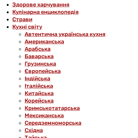
Здорове харчування
Кулінарна енциклопедія
Страви
Кухні світу
Автентична українська кухня
Американська
Арабська
Баварська
Грузинська
Європейська
Індійська
Італійська
Китайська
Корейська
Кримськотатарська
Мексиканська
Середземноморська
Східна
Тайська