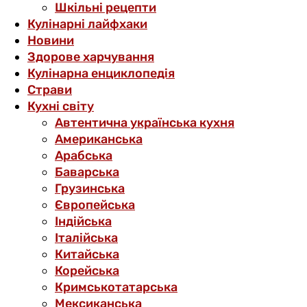
Шкільні рецепти
Кулінарні лайфхаки
Новини
Здорове харчування
Кулінарна енциклопедія
Страви
Кухні світу
Автентична українська кухня
Американська
Арабська
Баварська
Грузинська
Європейська
Індійська
Італійська
Китайська
Корейська
Кримськотатарська
Мексиканська