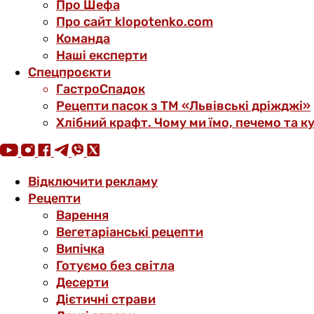
Про Шефа
Про сайт klopotenko.com
Команда
Наші експерти
Спецпроєкти
ГастроСпадок
Рецепти пасок з ТМ «Львівські дріжджі»
Хлібний крафт. Чому ми їмо, печемо та к
Відключити рекламу
Рецепти
Варення
Вегетаріанські рецепти
Випічка
Готуємо без світла
Десерти
Дієтичні страви