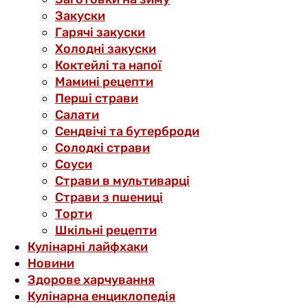
Закуски
Гарячі закуски
Холодні закуски
Коктейлі та напої
Мамині рецепти
Перші страви
Салати
Сендвічі та бутерброди
Солодкі страви
Соуси
Страви в мультиварці
Страви з пшениці
Торти
Шкільні рецепти
Кулінарні лайфхаки
Новини
Здорове харчування
Кулінарна енциклопедія