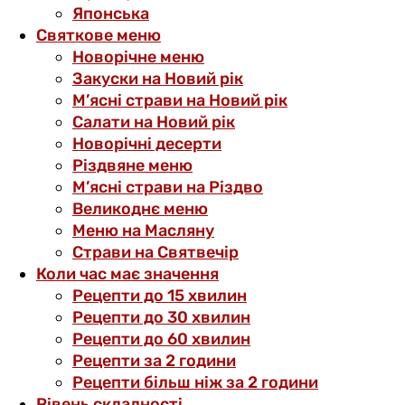
Японська
Святкове меню
Новорічне меню
Закуски на Новий рік
М’ясні страви на Новий рік
Салати на Новий рік
Новорічні десерти
Різдвяне меню
М’ясні страви на Різдво
Великоднє меню
Меню на Масляну
Страви на Святвечір
Коли час має значення
Рецепти до 15 хвилин
Рецепти до 30 хвилин
Рецепти до 60 хвилин
Рецепти за 2 години
Рецепти більш ніж за 2 години
Рівень складності