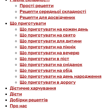
Прості рецепти
Рецепти середньої складності
Рецепти для досвідчених
Що приготувати
Що приготувати на кожен день
Що приготувати на свято
Що приготувати для дитини
Що приготувати на пікнік
Що приготувати на вечерю
Що приготувати в піст
Що приготувати на сніданок
Що приготувати на обід
Що приготувати на день народження
Що приготувати в дорогу
Дієтичне харчування
Дієти
Добірки рецептів
Про нас