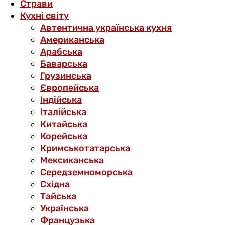
Страви
Кухні світу
Автентична українська кухня
Американська
Арабська
Баварська
Грузинська
Європейська
Індійська
Італійська
Китайська
Корейська
Кримськотатарська
Мексиканська
Середземноморська
Східна
Тайська
Українська
Французька