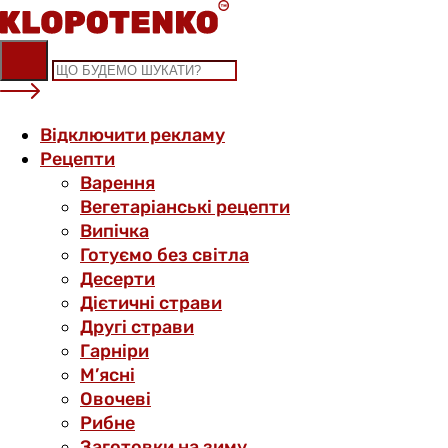
Skip
to
content
Відключити рекламу
Рецепти
Варення
Вегетаріанські рецепти
Випічка
Готуємо без світла
Десерти
Дієтичні страви
Другі страви
Гарніри
М’ясні
Овочеві
Рибне
Заготовки на зиму