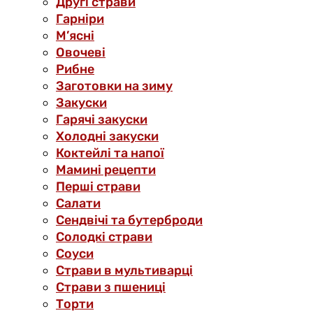
Другі страви
Гарніри
М’ясні
Овочеві
Рибне
Заготовки на зиму
Закуски
Гарячі закуски
Холодні закуски
Коктейлі та напої
Мамині рецепти
Перші страви
Салати
Сендвічі та бутерброди
Солодкі страви
Соуси
Страви в мультиварці
Страви з пшениці
Торти