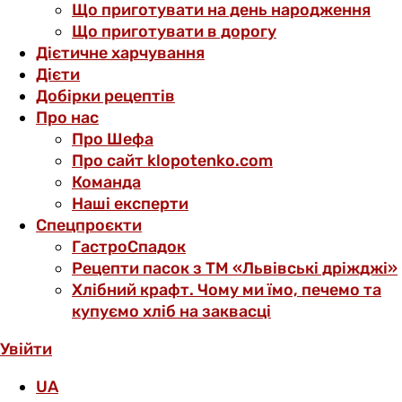
Що приготувати на день народження
Що приготувати в дорогу
Дієтичне харчування
Дієти
Добірки рецептів
Про нас
Про Шефа
Про сайт klopotenko.com
Команда
Наші експерти
Спецпроєкти
ГастроСпадок
Рецепти пасок з ТМ «Львівські дріжджі»
Хлібний крафт. Чому ми їмо, печемо та
купуємо хліб на заквасці
Увійти
UA