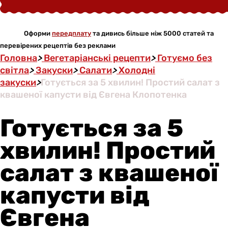
Оформи
передплату
та дивись більше ніж 5000 статей та
перевірених рецептів без реклами
Головна
>
Вегетаріанські рецепти
>
Готуємо без
світла
>
Закуски
>
Салати
>
Холодні
закуски
>
Готується за 5 хвилин! Простий салат з
квашеної капусти від Євгена Клопотенка
Готується за 5
хвилин! Простий
салат з квашеної
капусти від
Євгена