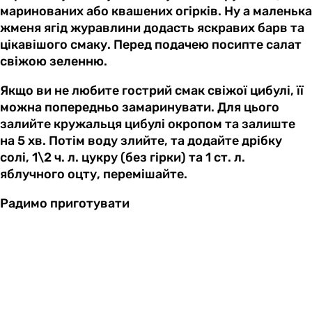
маринованих або квашених огірків. Ну а маленька
жменя ягід журавлини додасть яскравих барв та
цікавішого смаку. Перед подачею посипте салат
свіжою зеленню.
Якщо ви не любите гострий смак свіжої цибулі, її
можна попередньо замаринувати. Для цього
залийте кружальця цибулі окропом та залиште
на 5 хв. Потім воду злийте, та додайте дрібку
солі, 1\2 ч. л. цукру (без гірки) та 1 ст. л.
яблучного оцту, перемішайте.
Радимо приготувати