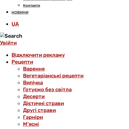
Контакти
НОВИНИ
UA
Увійти
Відключити рекламу
Рецепти
Варення
Вегетаріанські рецепти
Випічка
Готуємо без світла
Десерти
Дієтичні страви
Другі страви
Гарніри
М’ясні