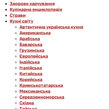
Здорове харчування
Кулінарна енциклопедія
Страви
Кухні світу
Автентична українська кухня
Американська
Арабська
Баварська
Грузинська
Європейська
Індійська
Італійська
Китайська
Корейська
Кримськотатарська
Мексиканська
Середземноморська
Східна
Тайська