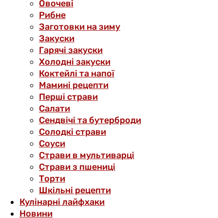
Овочеві
Рибне
Заготовки на зиму
Закуски
Гарячі закуски
Холодні закуски
Коктейлі та напої
Мамині рецепти
Перші страви
Салати
Сендвічі та бутерброди
Солодкі страви
Соуси
Страви в мультиварці
Страви з пшениці
Торти
Шкільні рецепти
Кулінарні лайфхаки
Новини