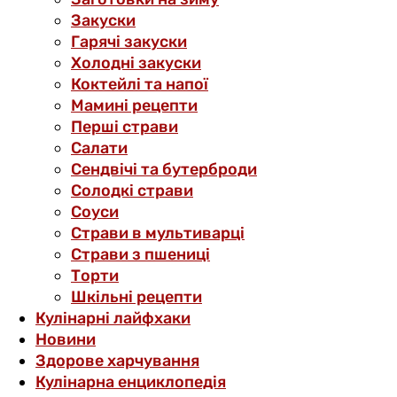
Закуски
Гарячі закуски
Холодні закуски
Коктейлі та напої
Мамині рецепти
Перші страви
Салати
Сендвічі та бутерброди
Солодкі страви
Соуси
Страви в мультиварці
Страви з пшениці
Торти
Шкільні рецепти
Кулінарні лайфхаки
Новини
Здорове харчування
Кулінарна енциклопедія