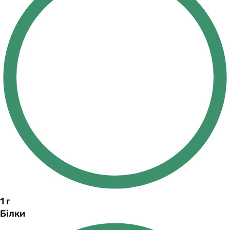
1
г
Білки