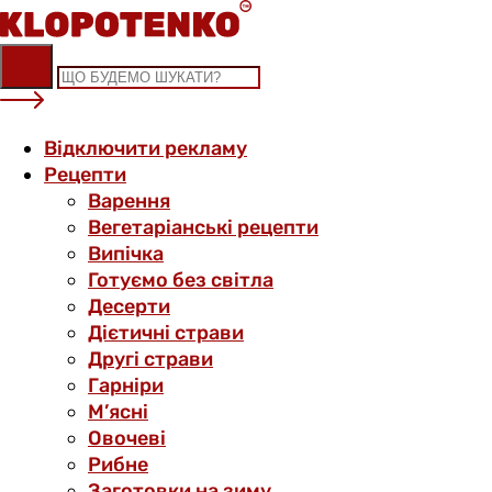
Skip
to
content
Відключити рекламу
Рецепти
Варення
Вегетаріанські рецепти
Випічка
Готуємо без світла
Десерти
Дієтичні страви
Другі страви
Гарніри
М’ясні
Овочеві
Рибне
Заготовки на зиму