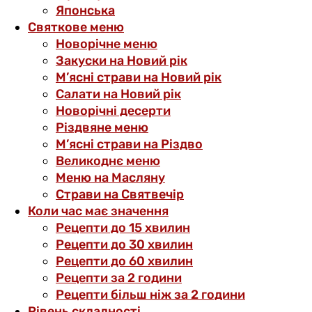
Японська
Святкове меню
Новорічне меню
Закуски на Новий рік
М’ясні страви на Новий рік
Салати на Новий рік
Новорічні десерти
Різдвяне меню
М’ясні страви на Різдво
Великоднє меню
Меню на Масляну
Страви на Святвечір
Коли час має значення
Рецепти до 15 хвилин
Рецепти до 30 хвилин
Рецепти до 60 хвилин
Рецепти за 2 години
Рецепти більш ніж за 2 години
Рівень складності