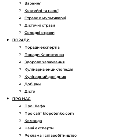
Варення
Коктейлі та напої
Страви в мультиварці
Дієтичні страви
Солодкі страви
ПОРАДИ
Поради експертів
Поради Клопотенка
Здорове харчування
Кулінарна енциклопедія
Кулінарний довідник
Добірки
Дієти
ПРО НАС
Про Шефа
Про сайт klopotenko.com
Команда
Наші експерти
Реклама і співробітництво