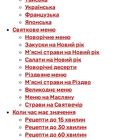
Українська
Французька
Японська
Святкове меню
Новорічне меню
Закуски на Новий рік
М’ясні страви на Новий рік
Салати на Новий рік
Новорічні десерти
Різдвяне меню
М’ясні страви на Різдво
Великоднє меню
Меню на Масляну
Страви на Святвечір
Коли час має значення
Рецепти до 15 хвилин
Рецепти до 30 хвилин
Рецепти до 60 хвилин