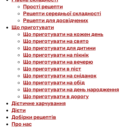
Прості рецепти
Рецепти середньої складності
Рецепти для досвідчених
Що приготувати
Що приготувати на кожен день
Що приготувати на свято
Що приготувати для дитини
Що приготувати на пікнік
Що приготувати на вечерю
Що приготувати в піст
Що приготувати на сніданок
Що приготувати на обід
Що приготувати на день народження
Що приготувати в дорогу
Дієтичне харчування
Дієти
Добірки рецептів
Про нас