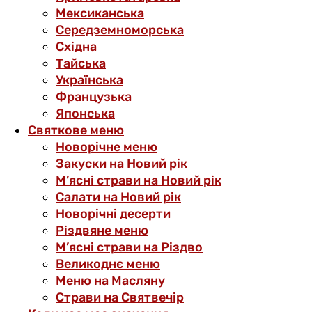
Мексиканська
Середземноморська
Східна
Тайська
Українська
Французька
Японська
Святкове меню
Новорічне меню
Закуски на Новий рік
М’ясні страви на Новий рік
Салати на Новий рік
Новорічні десерти
Різдвяне меню
М’ясні страви на Різдво
Великоднє меню
Меню на Масляну
Страви на Святвечір