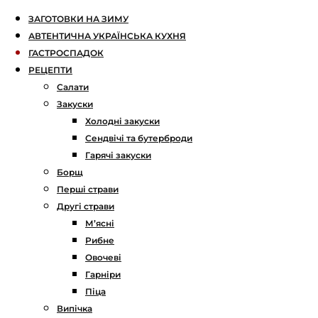
ЗАГОТОВКИ НА ЗИМУ
АВТЕНТИЧНА УКРАЇНСЬКА КУХНЯ
ГАСТРОСПАДОК
РЕЦЕПТИ
Салати
Закуски
Холодні закуски
Сендвічі та бутерброди
Гарячі закуски
Борщ
Перші страви
Другі страви
М’ясні
Рибне
Овочеві
Гарніри
Піца
Випічка