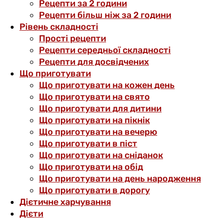
Рецепти за 2 години
Рецепти більш ніж за 2 години
Рівень складності
Прості рецепти
Рецепти середньої складності
Рецепти для досвідчених
Що приготувати
Що приготувати на кожен день
Що приготувати на свято
Що приготувати для дитини
Що приготувати на пікнік
Що приготувати на вечерю
Що приготувати в піст
Що приготувати на сніданок
Що приготувати на обід
Що приготувати на день народження
Що приготувати в дорогу
Дієтичне харчування
Дієти