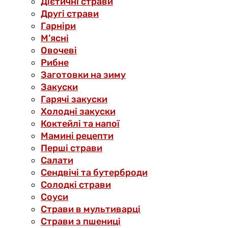
Дієтичні страви
Другі страви
Гарніри
М’ясні
Овочеві
Рибне
Заготовки на зиму
Закуски
Гарячі закуски
Холодні закуски
Коктейлі та напої
Мамині рецепти
Перші страви
Салати
Сендвічі та бутерброди
Солодкі страви
Соуси
Страви в мультиварці
Страви з пшениці