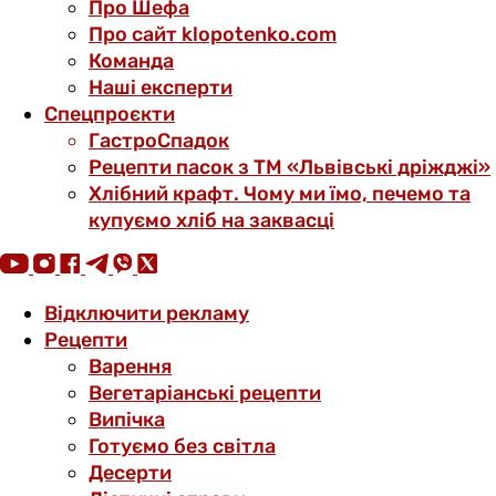
Про Шефа
Про сайт klopotenko.com
Команда
Наші експерти
Спецпроєкти
ГастроСпадок
Рецепти пасок з ТМ «Львівські дріжджі»
Хлібний крафт. Чому ми їмо, печемо та
купуємо хліб на заквасці
Відключити рекламу
Рецепти
Варення
Вегетаріанські рецепти
Випічка
Готуємо без світла
Десерти