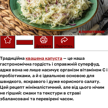
Зберегти
Оцінити
Друкувати
Поділитись
Традиційна
квашена капуста
— це наша
гастрономічна гордість і справжній суперфуд,
адже вона не лише насичує організм вітаміном С і
пробіотиками, а й є ідеальною основою для
швидкого, яскравого і дуже корисного салату.
Цей рецепт мінімалістичний, але від цього нічим
не гірший: смаки та текстури в страві
збалансовані та перевірені часом.