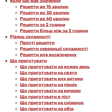
Коли час має значення
Рецепти до 15 хвилин
Рецепти до 30 хвилин
Рецепти до 60 хвилин
Рецепти за 2 години
Рецепти більш ніж за 2 години
Рівень складності
Прості рецепти
Рецепти середньої складності
Рецепти для досвідчених
Що приготувати
Що приготувати на кожен день
Що приготувати на свято
Що приготувати для дитини
Що приготувати на пікнік
Що приготувати на вечерю
Що приготувати в піст
Що приготувати на сніданок
Що приготувати на обід