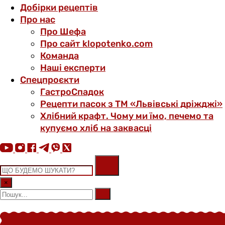
Добірки рецептів
Про нас
Про Шефа
Про сайт klopotenko.com
Команда
Наші експерти
Спецпроєкти
ГастроСпадок
Рецепти пасок з ТМ «Львівські дріжджі»
Хлібний крафт. Чому ми їмо, печемо та
купуємо хліб на заквасці
×