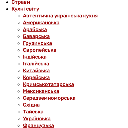
Страви
Кухні світу
Автентична українська кухня
Американська
Арабська
Баварська
Грузинська
Європейська
Індійська
Італійська
Китайська
Корейська
Кримськотатарська
Мексиканська
Середземноморська
Східна
Тайська
Українська
Французька