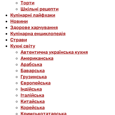
Торти
Шкільні рецепти
Кулінарні лайфхаки
Новини
Здорове харчування
Кулінарна енциклопедія
Страви
Кухні світу
Автентична українська кухня
Американська
Арабська
Баварська
Грузинська
Європейська
Індійська
Італійська
Китайська
Корейська
Кримськотатарська